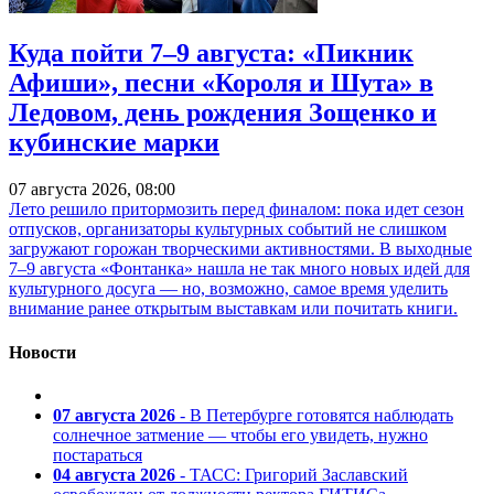
Куда пойти 7–9 августа: «Пикник
Афиши», песни «Короля и Шута» в
Ледовом, день рождения Зощенко и
кубинские марки
07 августа 2026, 08:00
Лето решило притормозить перед финалом: пока идет сезон
отпусков, организаторы культурных событий не слишком
загружают горожан творческими активностями. В выходные
7–9 августа «Фонтанка» нашла не так много новых идей для
культурного досуга — но, возможно, самое время уделить
внимание ранее открытым выставкам или почитать книги.
Новости
07 августа 2026
- В Петербурге готовятся наблюдать
солнечное затмение — чтобы его увидеть, нужно
постараться
04 августа 2026
- ТАСС: Григорий Заславский