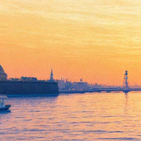
Адель назвали самой
успешной исполнительницей
года
08 февраля 2016,
13:14
Версия для печати
Как сообщает
Lenta.ru
со ссылкой на The Guardian, британская
эстрадная исполнительница Адель согласно подсчетам
Международной федерации грамзаписей (IFPI) стала самой
коммерчески успешной исполнительницей 2015 года. Второе
место по показателям продаж и просморов занял ее
соотечественник Эд Ширан. Лидер рейтинга IFPI по
результатам 2014 года – американка Тейлор Свифт –
переместилась на третью строчку.
Напомним, что 2016 год для Адель начался крайне удачно. В