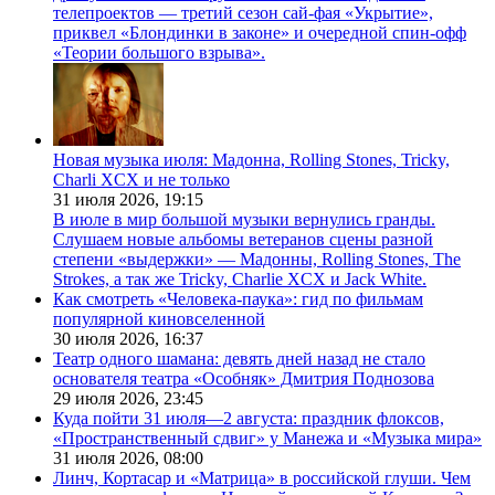
телепроектов — третий сезон сай-фая «Укрытие»,
приквел «Блондинки в законе» и очередной спин-офф
«Теории большого взрыва».
Новая музыка июля: Мадонна, Rolling Stones, Tricky,
Charli XCX и не только
31 июля 2026,
19:15
В июле в мир большой музыки вернулись гранды.
Слушаем новые альбомы ветеранов сцены разной
степени «выдержки» — Мадонны, Rolling Stones, The
Strokes, а так же Tricky, Charlie XCX и Jack White.
Как смотреть «Человека-паука»: гид по фильмам
популярной киновселенной
30 июля 2026,
16:37
Театр одного шамана: девять дней назад не стало
основателя театра «Особняк» Дмитрия Поднозова
29 июля 2026,
23:45
Куда пойти 31 июля—2 августа: праздник флоксов,
«Пространственный сдвиг» у Манежа и «Музыка мира»
31 июля 2026,
08:00
Линч, Кортасар и «Матрица» в российской глуши. Чем