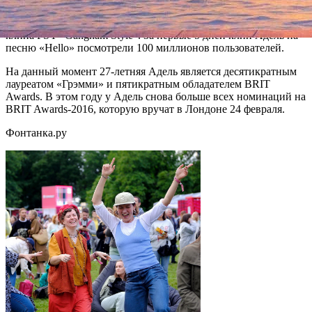
середине января
клип Адель на песню «Hello»
побил
существовавший рекорд по просмотрам в интернете – рекорд
клипа PSY "Gangnam Style". За первые 5 дней клип Адель на
песню «Hello» посмотрели 100 миллионов пользователей.
На данный момент 27-летняя Адель является десятикратным
лауреатом «Грэмми» и пятикратным обладателем BRIT
Awards. В этом году у Адель снова больше всех номинаций на
BRIT Awards-2016, которую вручат в Лондоне 24 февраля.
Фонтанка.ру