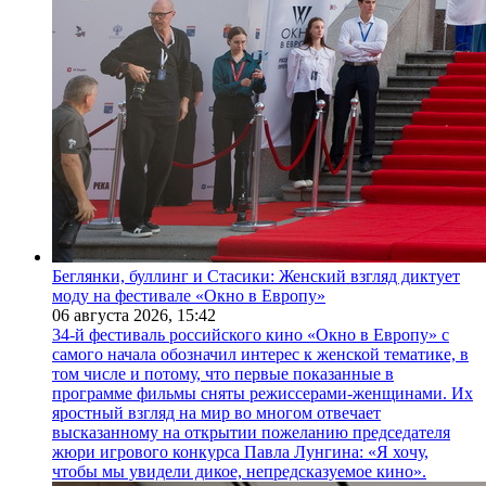
Беглянки, буллинг и Стасики: Женский взгляд диктует
моду на фестивале «Окно в Европу»
06 августа 2026,
15:42
34-й фестиваль российского кино «Окно в Европу» с
самого начала обозначил интерес к женской тематике, в
том числе и потому, что первые показанные в
программе фильмы сняты режиссерами-женщинами. Их
яростный взгляд на мир во многом отвечает
высказанному на открытии пожеланию председателя
жюри игрового конкурса Павла Лунгина: «Я хочу,
чтобы мы увидели дикое, непредсказуемое кино».