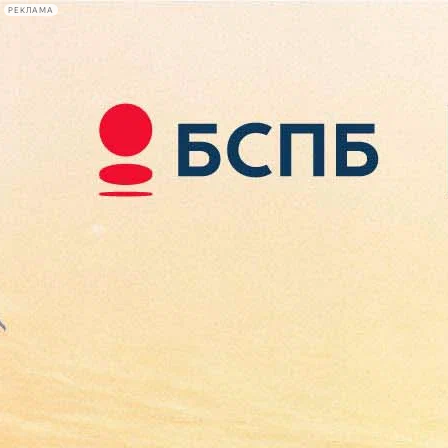
РЕКЛАМА
Афиша Plus
#телегид
Фонтанка.ру
Сегодня:
2026.08.07
19:09
Афиша Plus
кино
спектакли
выставки
концерты
лекции
книги
афиша плюс
новости
+