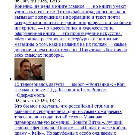
06 августа 2026,
12:13
Конечно, не цена в книге главное, — но книги умеют
удивлять и ею тоже. Тот случай, когда дороговизна не
вызывает возмущения: информацию и текст почти
всегда можно найти в издания попроще, а то и вообще в
интернете, — но качественная и художественно
оформленная книга — это произведение искусства.
«Фонтанка» расспросила петербургские книжные
магазины о том, какие издания на их полках — самые
дорогие, и чем они интересны. Получилась богатая во
всех смыслах подборка.
15 телесериалов августа — выбор «Фонтанки»: «Коп-
звезда», новые «Тед Лессо» и «Джек Ричер»,
«Одержимость»
02 августа 2026,
18:53
Кто бы мог подумать, что российский стриминг
вывалит в середине лета одни из самых ожидаемых
телесериалов года: пятый сезон «Мажора»,
паранормальную комедию «Зовите Витю!», лучший
сериал с фестиваля «Пилот» — «Паша» и даже кибер-
драму «Фейк». Из зарубежных особо ожидаемых