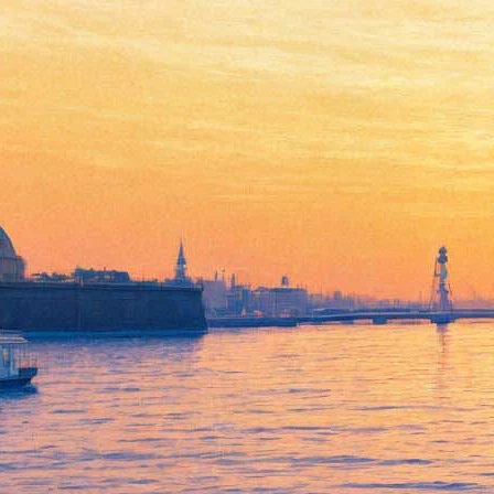
Англо-французский римейк
скандинавского детектива
«Мост» возвращается на ТВ
07 февраля 2016,
00:00
Версия для печати
Год назад британский телеканал Sky Atlantic и
французский Canal+ анонсировали, что их совместный
римейк культового датско-шведского детективного
телесериала «Мост» вернётся в эфир с новым 2-м сезоном
в начале 2016-го года. Наконец, стала известна
официальная дата – зрители вновь увидят «Туннель» в
апреле 2016-го года.
Sky Atlantic и Canal+ с апреля запускают в свои телеэфиры
новый, 2-й по счёту, сезон «Туннеля», в котором за совместное