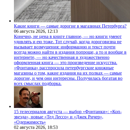
Какие книги — самые дорогие в магазинах Петербурга?
06 августа 2026,
12:13
Конечно, не цена в книге главное, — но книги умеют
удивлять и ею тоже. Тот случай, когда дороговизна не
вызывает возмущения: информацию и текст почти
всегда можно найти в издания попроще, а то и вообще в
интернете, — но качественная и художественно
оформленная книга — это произведение искусства.
«Фонтанка» расспросила петербургские книжные
магазины о том, какие издания на их полках — самые
дорогие, и чем они интересны. Получилась богатая во
всех смыслах подборка.
15 телесериалов августа — выбор «Фонтанки»: «Коп-
звезда», новые «Тед Лессо» и «Джек Ричер»,
«Одержимость»
02 августа 2026,
18:53