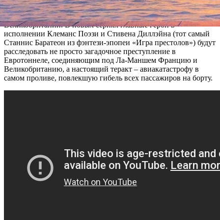
расследование вновь берутся Елиза Вассерманн из
французской полиции и детектив-инспектор Карл Робак из
Великобритании. В новых сериях главные герои в
исполнении Клеманс Поэзи и Стивена Диллэйна (тот самый
Станнис Баратеон из фэнтези-эпопеи «Игра престолов») будут
расследовать не просто загадочное преступление в
Евротоннеле, соединяющим под Ла-Маншем Францию и
Великобританию, а настоящий теракт – авиакатастрофу в
самом проливе, повлекшую гибель всех пассажиров на борту.