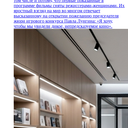
том числе и потому, что первые показанные в
программе фильмы сняты режиссерами-женщинами. Их
яростный взгляд на мир во многом отвечает
высказанному на открытии пожеланию председателя
жюри игрового конкурса Павла Лунгина: «Я хочу,
чтобы мы увидели дикое, непредсказуемое кино».