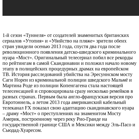
1-й сезон «Туннеля» от создателей знаменитых британских
сериалов «Утопия» и «Убийство на пляже» зрители обеих
стран увидели осенью 2013 года, спустя два года после
революционного появления датско-шведского криминального
нуара «Мост». Оригинальный телесериал побил все рекорды
по рейтингам в самой Скандинавии и положил начало новому
этапу в полицейских процедурных драмах на европейском
ТВ. История расследований убийства на Эресуннском мосту
Саги Норен из криминальной полиции шведского Мальмё и
Мартина Роде из полиции Копенгагена стала настоящей
телесенсацией и спровоцировала сразу несколько ремейков в
разных странах. Первым была англо-французская версия про
Евротоннель, а летом 2013 года американский кабельный
телеканал FX показал свою адаптацию скандинавского нуара
– драму «Мост» о преступлениях на знаменитом Мосту
Америк, построенному через реку Рио-Гранде на
государственной границе США и Мексики между Эль-Пасо и
Сьюдад-Хуаресом.