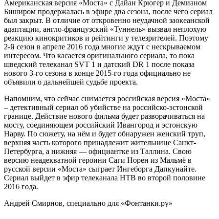
Американская версия «Моста» с Дайан Крюгер и Демианом
Биширом продержалась в эфире два сезона, после чего сериал
был закрыт. В отличие от откровенно неудачной заокеанской
адаптации, англо-французский «Туннель» вызвал неплохую
реакцию кинокритиков и рейтинги у телезрителей. Поэтому
2-й сезон в апреле 2016 года многие ждут с нескрываемом
интересом. Что касается оригинального сериала, то пока
шведский телеканал SVT 1 и датский DR 1 после показа
нового 3-го сезона в конце 2015-го года официально не
объявили о дальнейшей судьбе проекта.
Напомним, что сейчас снимается российская версия «Моста»
– детективный сериал об убийстве на российско-эстонской
границе. Действие нового фильма будет разворачиваться на
мосту, соединяющем российский Ивангород и эстонскую
Нарву. По сюжету, на нём и будет обнаружен женский труп,
верхняя часть которого принадлежит жительнице Санкт-
Петербурга, а нижняя — официантке из Таллина. Свою
версию неадекватной героини Саги Норен из Мальмё в
русской версии «Моста» сыграет Ингеборга Дапкунайте.
Сериал выйдет в эфир телеканала НТВ во второй половине
2016 года.
Андрей Смирнов, специально для «Фонтанки.ру»