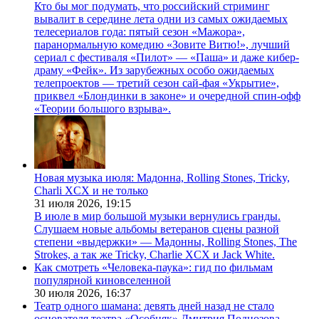
Кто бы мог подумать, что российский стриминг
вывалит в середине лета одни из самых ожидаемых
телесериалов года: пятый сезон «Мажора»,
паранормальную комедию «Зовите Витю!», лучший
сериал с фестиваля «Пилот» — «Паша» и даже кибер-
драму «Фейк». Из зарубежных особо ожидаемых
телепроектов — третий сезон сай-фая «Укрытие»,
приквел «Блондинки в законе» и очередной спин-офф
«Теории большого взрыва».
Новая музыка июля: Мадонна, Rolling Stones, Tricky,
Charli XCX и не только
31 июля 2026,
19:15
В июле в мир большой музыки вернулись гранды.
Слушаем новые альбомы ветеранов сцены разной
степени «выдержки» — Мадонны, Rolling Stones, The
Strokes, а так же Tricky, Charlie XCX и Jack White.
Как смотреть «Человека-паука»: гид по фильмам
популярной киновселенной
30 июля 2026,
16:37
Театр одного шамана: девять дней назад не стало
основателя театра «Особняк» Дмитрия Поднозова