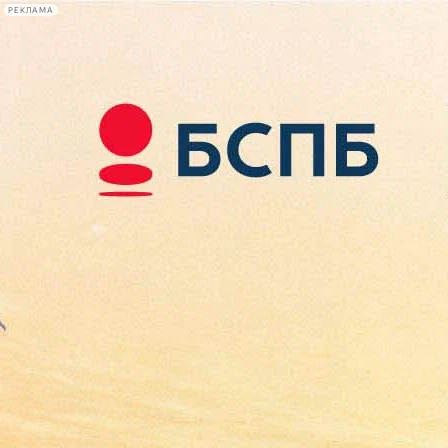
РЕКЛАМА
Афиша Plus
#телегид
Фонтанка.ру
Сегодня:
2026.08.10
11:09
Афиша Plus
кино
спектакли
выставки
концерты
лекции
книги
афиша плюс
новости
+