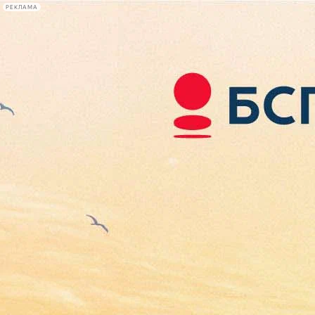
РЕКЛАМА
Афиша Plus
#телегид
Фонтанка.ру
Сегодня:
2026.08.07
16:10
Афиша Plus
кино
спектакли
выставки
концерты
лекции
книги
афиша плюс
новости
+