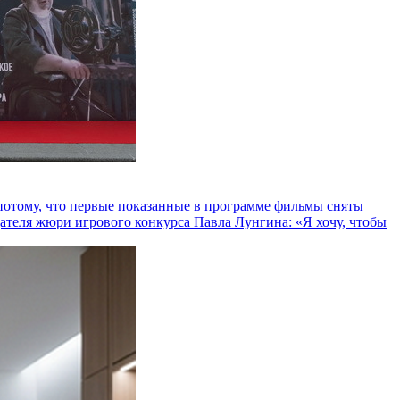
и потому, что первые показанные в программе фильмы сняты
теля жюри игрового конкурса Павла Лунгина: «Я хочу, чтобы