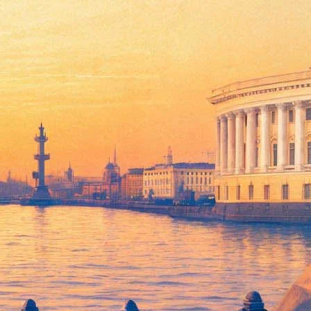
я Александром Соковым, завоевала первое место и приз
чели" традиционно считается мужским, а "Выше облаков" –
а "Идол" и победа в номинации "Номер года" международной