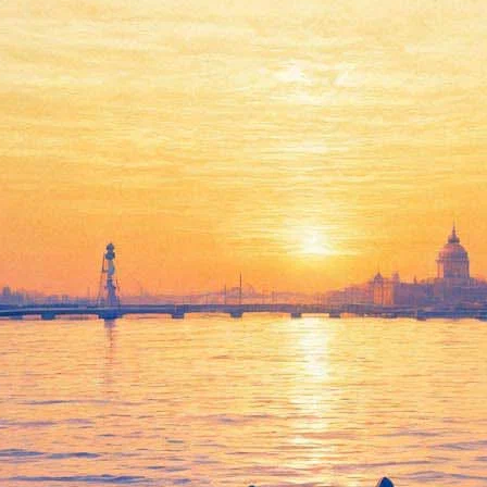
али приз президента Франции
зидента Франции.
е в тридцать седьмой раз, аккробатическая группа, руководима
 Гаглоев считает такой успех заслуженным.
ьность состоит в том, что аккробатический жанр "встречные ка
д. В частности, "Бронзовый идол" Всемирного циркового форум