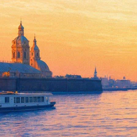
Российские акробатки завоев
01 февраля 2016,
22:54
Версия для печати
Российская женская акробатическая группа завоевала приз пре
На фестивале "Цирк завтрашнего дня", который прошел в Париж
президента Франции. Генеральный директор Росгосцирка Вадим
Группа Сокова носит название "Выше облаков". Ее исключител
коллектив чисто женский, в него входит семь участниц.
На счету группы, существующей с 2014 года, множество награ
цирковой премии "Мастер".
Фонтанка.ру