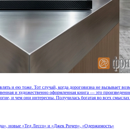
влять и ею тоже. Тот случай, когда дороговизна не вызывает в
ственная и художественно оформленная книга — это произведени
огие, и чем они интересны. Получилась богатая во всех смыслах
зда», новые «Тед Лессо» и «Джек Ричер», «Одержимость»