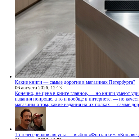
Какие книги — самые дорогие в магазинах Петербурга?
06 августа 2026,
12:13
Конечно, не цена в книге главное, — но книги умеют уди
издания попроще, а то и вообще в интернете, — но каче
магазины о том, какие издания на их полках — самые дор
15 телесериалов августа — выбор «Фонтанки»: «Коп-зве