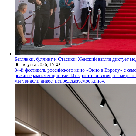
Беглянки, буллинг и Стасики: Женский взгляд диктует м
06 августа 2026,
15:42
34-й фестиваль российского кино «Окно в Европу» с само
режиссерами-женщинами. Их яростный взгляд на мир во 
мы увидели дикое, непредсказуемое кино».