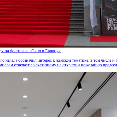
оду на фестивале «Окно в Европу»
го начала обозначил интерес к женской тематике, в том числе 
многом отвечает высказанному на открытии пожеланию председа