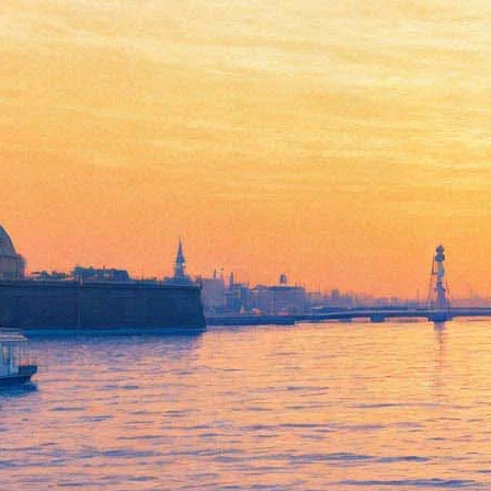
Люк Бессон приступил к
съемкам самого дорогого
французского фильма
01 февраля 2016,
13:25
Версия для печати
Проект Бессона носит название "Валерьян и город тысячи
планет", о его запуске уже неоднократно сообщали СМИ.
Предполагается, что экранизация комикса, появившегося в
конце 60-х годов, обойдется в 170 миллионов евро, что на
настоящий момент является рекордным бюджетом в истории
французского кинематографа.
Фильм снят по известной серии комиксов и решен в ключе
историко-фантастического триллера, главный герой Валерьян
и его подруга Лорелин, будучи родом из 18 века, будут