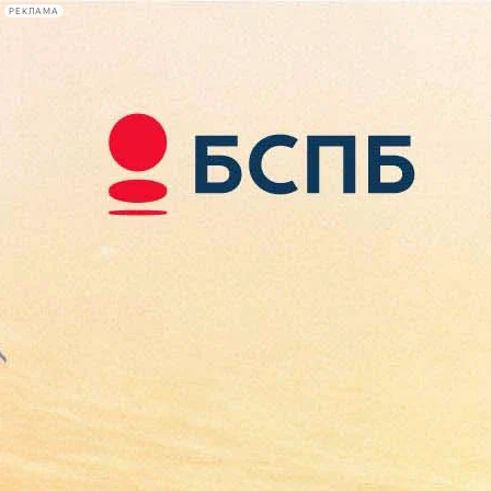
РЕКЛАМА
Афиша Plus
#телегид
Фонтанка.ру
Сегодня:
2026.08.08
01:17
Афиша Plus
кино
спектакли
выставки
концерты
лекции
книги
афиша плюс
новости
+