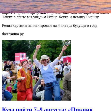
перемещаться в пространстве и времени в целях борьбы со
злом. Главную роль исполнит американец Дейн ДеХаан, в
образе Лорелин предстанет британская модель Кара Делевинь.
Также в ленте мы увидим Итана Хоука и певицу Рианну.
Релиз картины запланирован на 4 января будущего года.
Фонтанка.ру
Куда пойти 7–9 августа: «Пикник