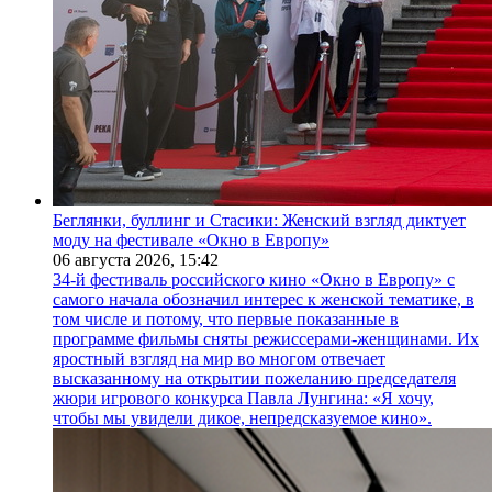
Беглянки, буллинг и Стасики: Женский взгляд диктует
моду на фестивале «Окно в Европу»
06 августа 2026,
15:42
34-й фестиваль российского кино «Окно в Европу» с
самого начала обозначил интерес к женской тематике, в
том числе и потому, что первые показанные в
программе фильмы сняты режиссерами-женщинами. Их
яростный взгляд на мир во многом отвечает
высказанному на открытии пожеланию председателя
жюри игрового конкурса Павла Лунгина: «Я хочу,
чтобы мы увидели дикое, непредсказуемое кино».