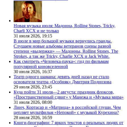
Новая музыка июля: Мадонна, Rolling Stones, Tricky,
Charli XCX и не только
31 июля 2026,
19:15
В июле в мир большой музыки вернулись гранды.
Слушаем новые альбомы ветеранов сцены разной
степени «выдержки» — Мадонны, Rolling Stones, The
Strokes, а так же Tricky, Charlie XCX и Jack White.
Как смотреть «Человека-паука»: гид по фильмам
популярной киновселенной
30 июля 2026,
16:37
Театр одного шамана: девять дней назад не стало
основателя театра «Особняк» Дмитрия Поднозова
29 июля 2026,
23:45
Куда пойти 31 июля—2 августа: праздник флоксов,
«Пространственный сдвиг» у Манежа и «Музыка мира»
31 июля 2026,
08:00
Линч, Кортасар и «Матрица» в российской глуши. Чем
цепляет мультфильм «Непокой» с музыкой Курехина?
28 июля 2026,
16:59
Книги-биографии: 7 ярких текстов о реальных людях от