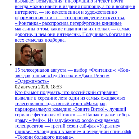
вызывает возмущения: информацию и текст почти
всегда можно найти в издания попроще, а то и вообще в
интернете, — но качественная и художественно
оформленная книга — это произведение искусства.
«Фонтанка» расспросила петербургские книжные
магазины о том, какие издания на их полках — самые
дорогие, и чем они интересны. Получилась богатая во
всех смыслах подборка.
15 телесериалов августа — выбор «Фонтанки»: «Коп-
звезда», новые «Тед Лессо» и «Джек Ричер»,
«Одержимость»
02 августа 2026,
18:53
Кто бы мог подумать, что российский стриминг
вывалит в середине лета одни из самых ожидаемых
телесериалов года: пятый сезон «Мажора»,
паранормальную комедию «Зовите Витю!», лучший
сериал с фестиваля «Пилот» — «Паша» и даже кибер-
драму «Фейк». Из зарубежных особо ожидаемых
телепроектов — третий сезон сай-фая «Укрытие»,
приквел «Блондинки в законе» и очередной спин-офф
«Теории большого взрыва».