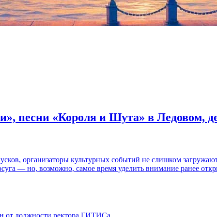
и», песни «Короля и Шута» в Ледовом, 
пусков, организаторы культурных событий не слишком загружаю
осуга — но, возможно, самое время уделить внимание ранее отк
ен от должности ректора ГИТИСа