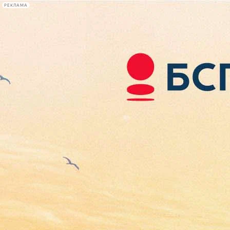
РЕКЛАМА
Афиша Plus
#телегид
Фонтанка.ру
Сегодня:
2026.08.07
12:54
Афиша Plus
кино
спектакли
выставки
концерты
лекции
книги
афиша плюс
новости
+