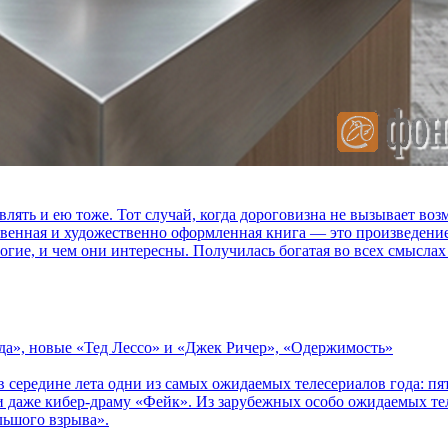
влять и ею тоже. Тот случай, когда дороговизна не вызывает в
ственная и художественно оформленная книга — это произведени
огие, и чем они интересны. Получилась богатая во всех смыслах
зда», новые «Тед Лессо» и «Джек Ричер», «Одержимость»
в середине лета одни из самых ожидаемых телесериалов года: 
 даже кибер-драму «Фейк». Из зарубежных особо ожидаемых тел
льшого взрыва».