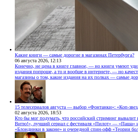
Какие книги — самые дорогие в магазинах Петербурга?
06 августа 2026,
12:13
Конечно, не цена в книге главное, — но книги умеют уди
издания попроще, а то и вообще в интернете, — но каче
магазины о том, какие издания на их полках — самые дор
15 телесериалов августа — выбор «Фонтанки»: «Коп-зве
02 августа 2026,
18:53
Кто бы мог подумать, что российский стриминг вывалит 
Витю!», лучший сериал с фестиваля «Пилот» — «Паша» и
«Блондинки в законе» и очередной спин-офф «Теории бо