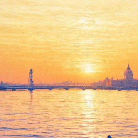
на премия за "Выжившего"
ения по итогам 2015 года. За лучшую мужскую роль приз полу
та".
ны за выдающееся профессиональное мастерство – получил филь
", которая пройдет в Голливуде на 28 февраля, является вопрос
стижной кинопремии мира На данный момент кумир миллионов у
тиков США и многочисленные региональные премии – премию Об
ритиков Джорджии и многие другие.