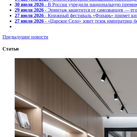
30 июля 2026
- В России учредили национальную премию
29 июля 2026
- Эрмитаж защитится от самозванцев — ег
27 июля 2026
- Книжный фестиваль «Фонарь» примет кни
27 июля 2026
- «Царское Село» зовет тезок императриц 
Предыдущие новости
Статьи