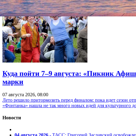
Куда пойти 7–9 августа: «Пикник Афиш
марки
07 августа 2026, 08:00
Лето решило притормозить перед финалом: пока идет сезон от
«Фонтанка» нашла не так много новых идей для культурного д
Новости
04 августа 2026
- ТАСС: Григорий Заславский освобожд