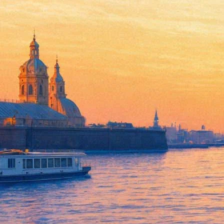
На счету Ди Каприо - еще од
01 февраля 2016,
12:33
Версия для печати
Гильдия киноактеров США SAG Awards озвучила свои предпочт
Лучшей актрисов названа Бри Ларсон за роль в картине "Комна
Главную премию – вручаемую всему актерскому составу карти
Напомним, что одной из главных интриг церемонии "Оскар-2016
Леонардо Ди Каприо, до сих пор не удоенный этой самой пре
прежде всего, "Золотой глобус", а также – премию кинокри
Ассоциации кинокритиков Чикаго, премию Ассоциации кинок
Фонтанка.ру