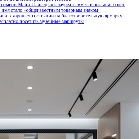
 имени Майи Плисецкой, лауреаты вместе поставят балет
о имя стало «общеизвестным товарным знаком»
ги в хорошем состоянии на благотворительную ярмарку
бесплатно посетить музейные маршруты