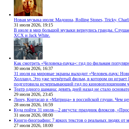
Новая музыка июля: Мадонна, Rolling Stones, Tricky, Char
31 июля 2026,
19:15
В июле в мир большой музыки вернулись гранды. Слушаем 
XCX и Jack White.
Как смотреть «Человека-паука»: гид по фильмам популя
30 июля 2026,
16:37
31 июля на мировые экраны выходит «Человек-паук: Нов
Холланд. Это уже четвёртый фильм, в котором он играет 
подготовила исчерпывающий гид по киновоплощениям ч
Театр одного шамана: девять дней назад не стало основа
29 июля 2026,
23:45
Линч, Кортасар и «Матрица» в российской глуши. Чем ц
28 июля 2026,
16:59
Куда пойти 31 июля—2 августа: праздник флоксов, «Про
31 июля 2026,
08:00
Книги-биографии: 7 ярких текстов о реальных людях от
27 июля 2026,
18:00