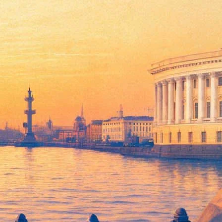
чил Леонардо Ди Каприо за работу в фильме "Выживший".
м "В центре внимания".
, получит или не получит заветную статуэтку суперзвездный
же имеет за "Выжившего" несколько престижных наград:
щества кинокритиков Центрального Огайо, премию