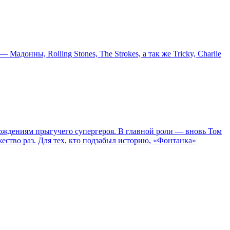
онны, Rolling Stones, The Strokes, а так же Tricky, Charlie
ождениям прыгучего супергероя. В главной роли — вновь Том
жество раз. Для тех, кто подзабыл историю, «Фонтанка»