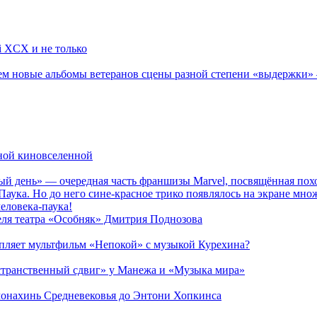
li XCX и не только
новые альбомы ветеранов сцены разной степени «выдержки» — Мад
рной киновселенной
ый день» — очередная часть франшизы Marvel, посвящённая пох
Паука. Но до него сине-красное трико появлялось на экране мно
еловека-паука!
теля театра «Особняк» Дмитрия Поднозова
епляет мультфильм «Непокой» с музыкой Курехина?
странственный сдвиг» у Манежа и «Музыка мира»
 монахинь Средневековья до Энтони Хопкинса