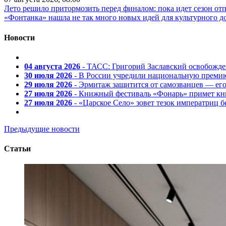
Лето решило притормозить перед финалом: пока идет сезон от
«Фонтанка» нашла не так много новых идей для культурного д
Новости
04 августа 2026
- ТАСС: Григорий Заславский освобожд
30 июля 2026
- В России учредили национальную премию
29 июля 2026
- Эрмитаж защитится от самозванцев — ег
27 июля 2026
- Книжный фестиваль «Фонарь» примет кни
27 июля 2026
- «Царское Село» зовет тезок императриц 
Предыдущие новости
Статьи