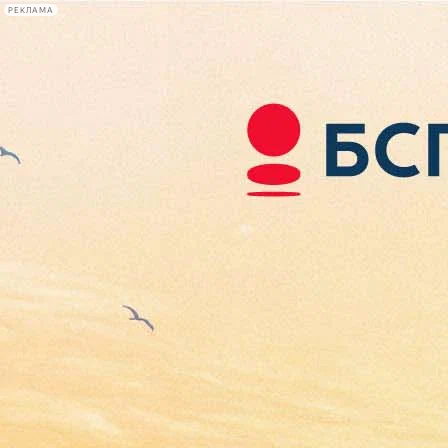
РЕКЛАМА
Афиша Plus
#телегид
Фонтанка.ру
Сегодня:
2026.08.07
09:05
Афиша Plus
кино
спектакли
выставки
концерты
лекции
книги
афиша плюс
новости
+