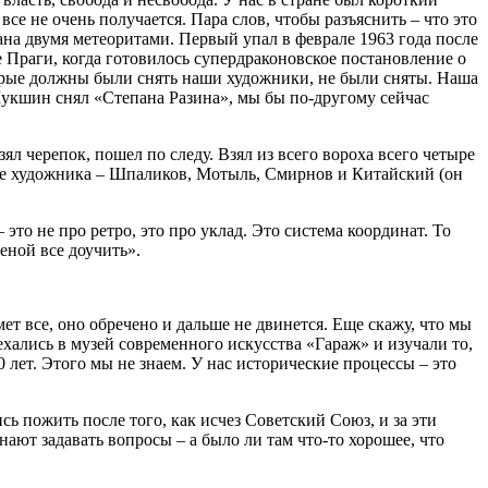
 все не очень получается. Пара слов, чтобы разъяснить – что это
на двумя метеоритами. Первый упал в феврале 1963 года после
Праги, когда готовилось супердраконовское постановление о
торые должны были снять наши художники, не были сняты. Наша
Шукшин снял «Степана Разина», мы бы по-другому сейчас
л черепок, пошел по следу. Взял из всего вороха всего четыре
ре художника – Шпаликов, Мотыль, Смирнов и Китайский (он
это не про ретро, это про уклад. Это система координат. То
еной все доучить».
ет все, оно обречено и дальше не двинется. Еще скажу, что мы
хались в музей современного искусства «Гараж» и изучали то,
 лет. Этого мы не знаем. У нас исторические процессы – это
сь пожить после того, как исчез Советский Союз, и за эти
нают задавать вопросы – а было ли там что-то хорошее, что