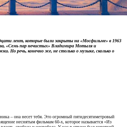
дцати лент, которые были закрыты на «Мосфильме» в 1963
ова, «Семь пар нечистых» Владимира Мотыля и
. Но речь, конечно же, не столько о музыке, сколько о
ожника – она несет тебя. Это огромный пятидесятиметровый
священие неснятым фильмам 60-х, которое называется «Из
ласть, свобода и несвобода. У нас в стране был короткий