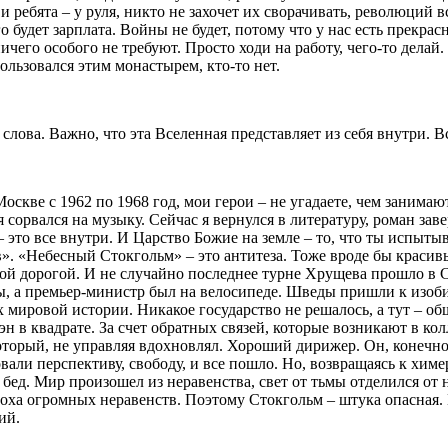
 и ребята – у руля, никто не захочет их сворачивать, революций 
 будет зарплата. Войны не будет, потому что у нас есть прекра
ничего особого не требуют. Просто ходи на работу, чего-то делай. 
ользовался этим монастырем, кто-то нет.
слова. Важно, что эта Вселенная представляет из себя внутри. 
скве с 1962 по 1968 год, мои герои – не угадаете, чем занимают
я сорвался на музыку. Сейчас я вернулся в литературу, роман за
это все внутри. И Царство Божие на земле – то, что ты испыты
лив». «Небесный Стокгольм» – это антитеза. Тоже вроде бы крас
мой дорогой. И не случайно последнее турне Хрущева прошло в С
ты, а премьер-министр был на велосипеде. Шведы пришли к изоб
мировой истории. Никакое государство не решалось, а тут – об
эн в квадрате. За счет обратных связей, которые возникают в 
оторый, не управляя вдохновлял. Хороший дирижер. Он, конечно,
вали перспективу, свободу, и все пошло. Но, возвращаясь к хим
ех бед. Мир произошел из неравенства, свет от тьмы отделился о
поха огромных неравенств. Поэтому Стокгольм – штука опасная.
ий.