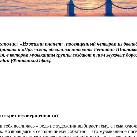
егаполис» «Из жизни планет», посвященный четырем из двена
«Причал» и «Прыг-скок, обвалился потолок» Геннадия Шпалик
 в котором музыканты группы создают к ним звуковые дорожки
тудии [Фонтанки.Офис].
я секрет незавершенности?
а в тебя вселилась – ведь не художник выбирает тему, а тема худ
ешь. Возвращаясь к сегодняшнему событию – это музыкальное по
слы, про их жизнь после смерти, зачем они нужны, художник и в