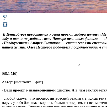
28 января 2016,
21:18
Версия для печати
В Петербурге представлен новый проект лидера группы «М
году и так и не увидели свет. Четыре неснятых фильма — 
«Предчувствие» Андрея Смирнова — стали героями спектакля,
нашей жизни. Олег Нестеров поделился подробностями в с
>
(68.1 Мб)
Автор: [Фонтанка.Офис]
- Ваш проект о незавершенном действе. А в чем заключаетс
- Любой скажет, что процесс интересней результата. Когда тем
парус, у тебя большая скорость, большая энергия, ты все мож
жизни планет». Вкратце скажу, что это про невоплощенные замы