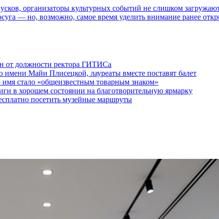
пусков, организаторы культурных событий не слишком загружаю
осуга — но, возможно, самое время уделить внимание ранее отк
ен от должности ректора ГИТИСа
 имени Майи Плисецкой, лауреаты вместе поставят балет
о имя стало «общеизвестным товарным знаком»
ги в хорошем состоянии на благотворительную ярмарку
бесплатно посетить музейные маршруты