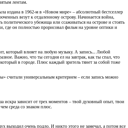
снятым лентам.
ла издана в 1962-м в «Новом мире» – абсолютный бестселлер
люченных везут к отдаленному острову. Начинается война,
ь политического убежища или ссаживаться на острове и стоять
и, где он полностью прорисовал фильм на уровне оптики и
мент, который влияет на любую музыку. А запись... Любой
зное. Важно, что ты сегодня ел на завтрак, как ты спал, что
, который в городе. Плюс каждый зритель тянет за собой тоже
ббы» считали универсальным критерием – если запись можно
аша искра зависит от трех моментов – твой духовный опыт, твои
 чем среда со знаком плюс.
здух выходил очень подло. И никто этого не замечал, а потом все