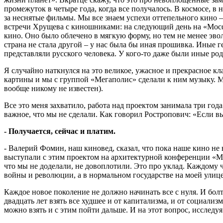
промежуток в четыре года, когда все получалось. В космосе, в н
за неснятые фильмы. Мы все знаем успехи оттепельного кино –
встречи Хрущева с киношниками: на следующий день на «Мосфи
кино. Оно было облечено в мягкую форму, но тем не менее эв
страна не стала другой – у нас была бы иная прошивка. Иные
представляли русского человека. У кого-то даже были иные ро
Я случайно наткнулся на это великое, ужасное и прекрасное кл
картины и мы с группой «Мегаполис» сделали к ним музыку. 
вообще никому не известен).
Все это меня захватило, работа над проектом занимала три года
важное, что мы не сделали. Как говорил Ростропович: «Если вы 
- Получается, сейчас и платим.
- Валерий Фомин, наш киновед, сказал, что пока наше кино не 
выступали с этим проектом на архитектурной конференции «Мо
что мы не доделали, не довоплотили. Это про уклад. Каждому ч
войны и революции, а в нормальном государстве на моей улице 
Каждое новое поколение не должно начинать все с нуля. И болт
двадцать лет взять все худшее и от капитализма, и от социали
можно взять и с этим пойти дальше. И на этот вопрос, исследуя 