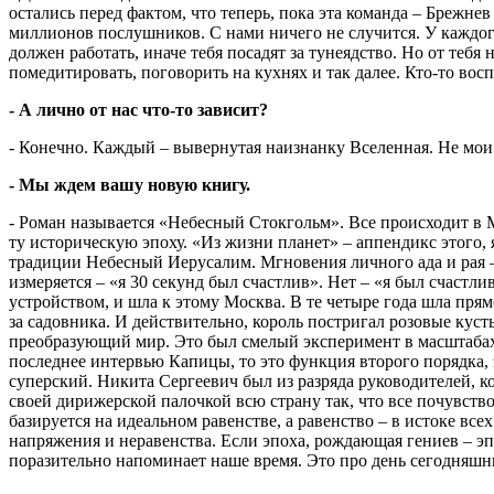
остались перед фактом, что теперь, пока эта команда – Брежнев
миллионов послушников. С нами ничего не случится. У каждого
должен работать, иначе тебя посадят за тунеядство. Но от тебя 
помедитировать, поговорить на кухнях и так далее. Кто-то восп
- А лично от нас что-то зависит?
- Конечно. Каждый – вывернутая наизнанку Вселенная. Не мои 
- Мы ждем вашу новую книгу.
- Роман называется «Небесный Стокгольм». Все происходит в Мо
ту историческую эпоху. «Из жизни планет» – аппендикс этого, 
традиции Небесный Иерусалим. Мгновения личного ада и рая – 
измеряется – «я 30 секунд был счастлив». Нет – «я был счаст
устройством, и шла к этому Москва. В те четыре года шла пря
за садовника. И действительно, король постригал розовые кус
преобразующий мир. Это был смелый эксперимент в масштабах 
последнее интервью Капицы, то это функция второго порядка, 
суперский. Никита Сергеевич был из разряда руководителей, к
своей дирижерской палочкой всю страну так, что все почувство
базируется на идеальном равенстве, а равенство – в истоке вс
напряжения и неравенства. Если эпоха, рождающая гениев – э
поразительно напоминает наше время. Это про день сегодняшн