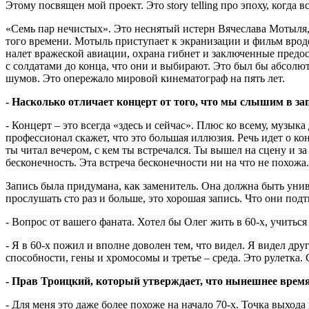
Этому посвящен мой проект. Это story telling про эпоху, когда
«Семь пар нечистых». Это неснятый истерн Вячеслава Мотыля,
того времени. Мотыль приступает к экранизации и фильм вроде
налет вражеской авиации, охрана гибнет и заключенные предо
с солдатами до конца, что они и выбирают. Это был бы абсол
шумов. Это опережало мировой кинематограф на пять лет.
- Насколько отличает концерт от того, что мы слышим в за
- Концерт – это всегда «здесь и сейчас». Плюс ко всему, музык
профессионал скажет, что это большая иллюзия. Речь идет о кон
ты читал вечером, с кем ты встречался. Ты вышел на сцену и за
бесконечность. Эта встреча бесконечности ни на что не похожа.
Запись была придумана, как заменитель. Она должна быть уни
прослушать сто раз и больше, это хорошая запись. Что они п
- Вопрос от вашего фаната. Хотел бы Олег жить в 60-х, учитьс
- Я в 60-х пожил и вполне доволен тем, что видел. Я видел др
способности, гены и хромосомы и третье – среда. Это рулетка.
- Прав Троицкий, который утверждает, что нынешнее время
- Для меня это даже более похоже на начало 70-х. Точка выхода 