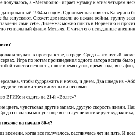
 все получалось, а «Мегаполис» играет музыку к этим четырем не
 датированный 1964-м годом. Одноименная повесть Каверина бы
 бы запускают. Сюжет: две недели до начала войны, группу зак
ставлены сами себе. Дилемма: можно плыть в Норвегию и просит
ютно гениальный фильм Мотыля. Я читал его неизданные дневник
писи?
а должна звучать в пространстве, в среде. Среда – это пятый эле
сервах. Игра по нотам произведения одного автора всегда было ра
 тобой тянется вечность, плюс время суток, время года, весь фон
версальна, чтобы будоражить и ночью, и днем. Два шведа из «А
одтвердили своими трехминутными песнями.
я во ВГИКе и ездить на 21-й «Волге»?
угие цвета, чувствовал другие запахи, другую скорость жизни. Н
 Среда со знаком минус чаще всего лучше мотивирует художника,
 похоже на начало 80-х?
из времени, когда все получалось, растянулась лет на пять. И во