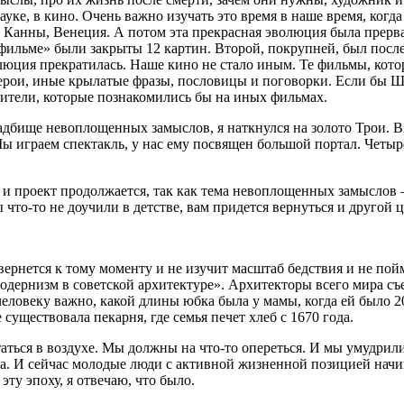
ауке, в кино. Очень важно изучать это время в наше время, когда
 Канны, Венеция. А потом эта прекрасная эволюция была прерва
льме» были закрыты 12 картин. Второй, покрупней, был после 
олюция прекратилась. Наше кино не стало иным. Те фильмы, ко
 герои, иные крылатые фразы, пословицы и поговорки. Если бы 
дители, которые познакомились бы на иных фильмах.
адбище невоплощенных замыслов, я наткнулся на золото Трои. Взя
Мы играем спектакль, у нас ему посвящен большой портал. Четы
 и проект продолжается, так как тема невоплощенных замыслов – 
что-то не доучили в детстве, вам придется вернуться и другой ц
вернется к тому моменту и не изучит масштаб бедствия и не пойм
дернизм в советской архитектуре». Архитекторы всего мира съе
еловеку важно, какой длины юбка была у мамы, когда ей было 20
существовала пекарня, где семья печет хлеб с 1670 года.
аться в воздухе. Мы должны на что-то опереться. И мы умудрили
зма. И сейчас молодые люди с активной жизненной позицией начи
эту эпоху, я отвечаю, что было.