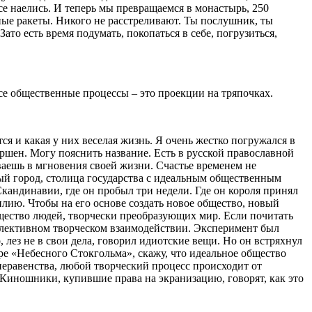
все наелись. И теперь мы превращаемся в монастырь, 250
сные ракеты. Никого не расстреливают. Ты послушник, ты
Зато есть время подумать, покопаться в себе, погрузиться,
Все общественные процессы – это проекции на тряпочках.
ся и какая у них веселая жизнь. Я очень жестко погружался в
вершен. Могу пояснить название. Есть в русской православной
ваешь в мгновения своей жизни. Счастье временем не
ивый город, столица государства с идеальным общественным
кандинавии, где он пробыл три недели. Где он короля принял
илию. Чтобы на его основе создать новое общество, новый
щество людей, творчески преобразующих мир. Если почитать
коллективном творческом взаимодействии. Эксперимент был
 лез не в свои дела, говорил идиотские вещи. Но он встряхнул
ере «Небесного Стокгольма», скажу, что идеальное общество
т неравенства, любой творческий процесс происходит от
 Киношники, купившие права на экранизацию, говорят, как это