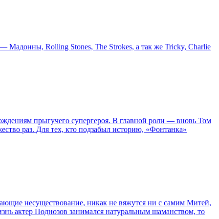
онны, Rolling Stones, The Strokes, а так же Tricky, Charlie
ождениям прыгучего супергероя. В главной роли — вновь Том
жество раз. Для тех, кто подзабыл историю, «Фонтанка»
сывающие несуществование, никак не вяжутся ни с самим Митей,
жизнь актер Поднозов занимался натуральным шаманством, то