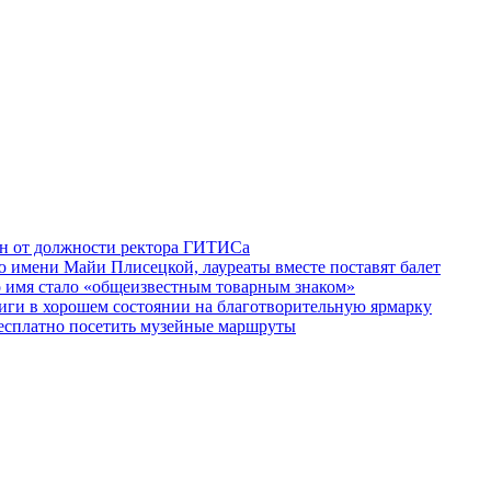
ен от должности ректора ГИТИСа
 имени Майи Плисецкой, лауреаты вместе поставят балет
о имя стало «общеизвестным товарным знаком»
ги в хорошем состоянии на благотворительную ярмарку
бесплатно посетить музейные маршруты