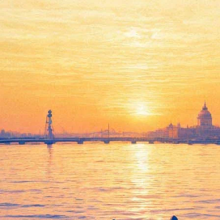
ли ораторию
ва ораторию для солистов, двух хоров и симфонического оркест
оду видней", "Обещанный день", "Серебро Господа моего", "Еще
нщикова именно в жанре оратории, "чтобы раскрыть преемствен
ения и молитвы".
ре оратории в Большом зале Московской консерватории.