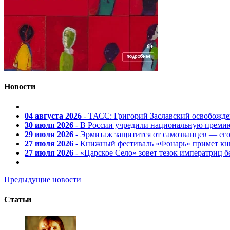
Новости
04 августа 2026
- ТАСС: Григорий Заславский освобожд
30 июля 2026
- В России учредили национальную премию
29 июля 2026
- Эрмитаж защитится от самозванцев — ег
27 июля 2026
- Книжный фестиваль «Фонарь» примет кни
27 июля 2026
- «Царское Село» зовет тезок императриц 
Предыдущие новости
Статьи