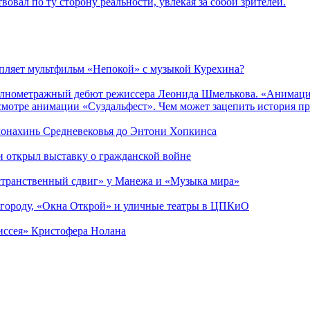
вовал по ту сторону реальности, увлекая за собой зрителей.
епляет мультфильм «Непокой» с музыкой Курехина?
лнометражный дебют режиссера Леонида Шмелькова. «Анимацио
смотре анимации «Суздальфест». Чем может зацепить история п
 монахинь Средневековья до Энтони Хопкинса
ии открыл выставку о гражданской войне
странственный сдвиг» у Манежа и «Музыка мира»
 городу, «Окна Открой» и уличные театры в ЦПКиО
диссея» Кристофера Нолана