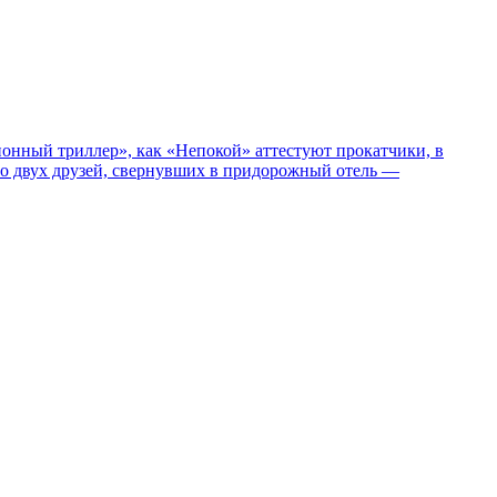
нный триллер», как «Непокой» аттестуют прокатчики, в
ро двух друзей, свернувших в придорожный отель —