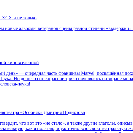
li XCX и не только
новые альбомы ветеранов сцены разной степени «выдержки» — Мад
рной киновселенной
ый день» — очередная часть франшизы Marvel, посвящённая пох
Паука. Но до него сине-красное трико появлялось на экране мно
еловека-паука!
теля театра «Особняк» Дмитрия Поднозова
дтвердит, что вот это «не стало», а также другие глаголы, опи
сознательную, как я полагаю, и уж точно всю свою театральную 