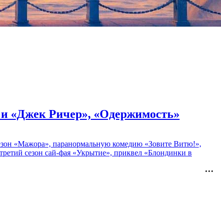
» и «Джек Ричер», «Одержимость»
 сезон «Мажора», паранормальную комедию «Зовите Витю!»,
ретий сезон сай-фая «Укрытие», приквел «Блондинки в