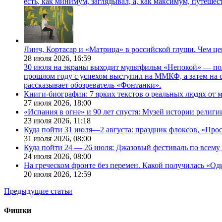
есть, как минимум, заглядывал, а, как максимум, путешест
Линч, Кортасар и «Матрица» в российской глуши. Чем ц
28 июля 2026,
16:59
30 июля на экраны выходит мультфильм «Непокой» — по
прошлом году с успехом выступил на ММКФ, а затем на 
рассказывает обозреватель «Фонтанки».
Книги-биографии: 7 ярких текстов о реальных людях от
27 июля 2026,
18:00
«Испания в огне» и 90 лет спустя: Музей истории религ
23 июля 2026,
11:18
Куда пойти 31 июля—2 августа: праздник флоксов, «Про
31 июля 2026,
08:00
Куда пойти 24 — 26 июля: Джазовый фестиваль по всему
24 июля 2026,
08:00
На греческом фронте без перемен. Какой получилась «О
20 июля 2026,
12:59
Предыдущие статьи
Фишки