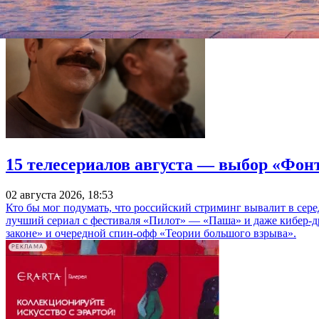
15 телесериалов августа — выбор «Фон
02 августа 2026, 18:53
Кто бы мог подумать, что российский стриминг вывалит в сер
лучший сериал с фестиваля «Пилот» — «Паша» и даже кибер-д
законе» и очередной спин-офф «Теории большого взрыва».
РЕКЛАМА