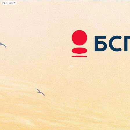
РЕКЛАМА
Афиша Plus
#телегид
Фонтанка.ру
Сегодня:
2026.08.06
03:30
Афиша Plus
кино
спектакли
выставки
концерты
лекции
книги
афиша плюс
новости
+