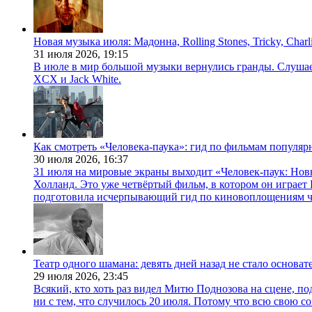
Новая музыка июля: Мадонна, Rolling Stones, Tricky, Char
31 июля 2026,
19:15
В июле в мир большой музыки вернулись гранды. Слушаем 
XCX и Jack White.
Как смотреть «Человека-паука»: гид по фильмам популя
30 июля 2026,
16:37
31 июля на мировые экраны выходит «Человек-паук: Нов
Холланд. Это уже четвёртый фильм, в котором он играет 
подготовила исчерпывающий гид по киновоплощениям ч
Театр одного шамана: девять дней назад не стало основа
29 июля 2026,
23:45
Всякий, кто хоть раз видел Митю Поднозова на сцене, по
ни с тем, что случилось 20 июля. Потому что всю свою 