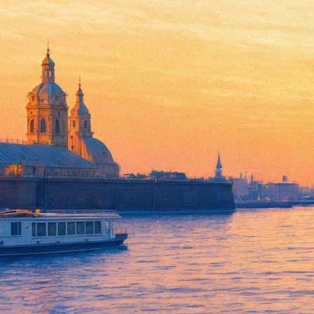
Из песен Гребенщикова сдела
27 сентября 2012,
21:50
Версия для печати
Композитор Андрей Микита создал из песен Бориса Гребенщико
В состав оратории входят следующие песни "Аквариума": "Госп
По словам Андрея Микиты, он решил переработать песни Гребе
исторической перспективе искусства, как средства самовыраж
Борис Гребенщиков подтвердил, что будет 20 ноября на премье
Источник:
Лента.ру