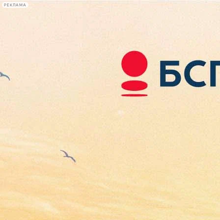
РЕКЛАМА
Афиша Plus
#телегид
Фонтанка.ру
Сегодня:
2026.08.08
06:14
Афиша Plus
кино
спектакли
выставки
концерты
лекции
книги
афиша плюс
новости
+