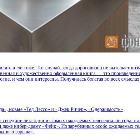
влять и ею тоже. Тот случай, когда дороговизна не вызывает в
ственная и художественно оформленная книга — это произведени
огие, и чем они интересны. Получилась богатая во всех смыслах
зда», новые «Тед Лессо» и «Джек Ричер», «Одержимость»
в середине лета одни из самых ожидаемых телесериалов года: 
 даже кибер-драму «Фейк». Из зарубежных особо ожидаемых тел
льшого взрыва».