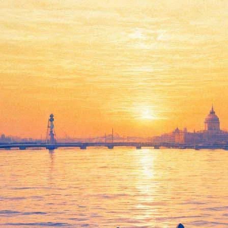
теранов и блокадников на бесп
йдет концерт, посвященный Дню полного освобождения Ленингра
йны, жителей блокадного Ленинграда и детей до 18 лет – свобо
ни, а также композиции и популярные мелодии, посвященные н
лающие смогут бесплатно прослушать экскурсию по выставке "Пе