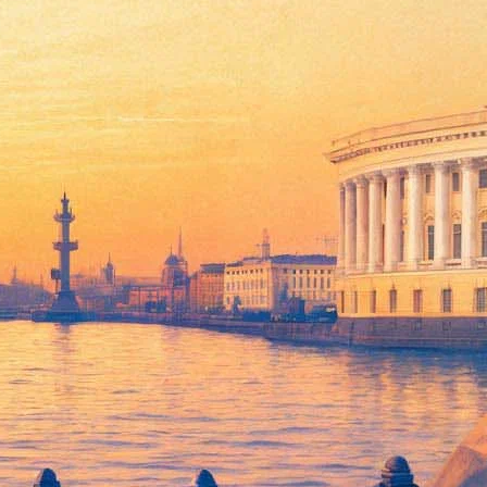
латный концерт и экскурсию
да от фашистской блокады. Вход на мероприятие по билетам в
дный.
ашему городу в исполнении известных российских гармонистов
тр I. Время и окружение".