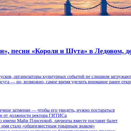
и», песни «Короля и Шута» в Ледовом, 
пусков, организаторы культурных событий не слишком загружаю
осуга — но, возможно, самое время уделить внимание ранее отк
ечное затмение — чтобы его увидеть, нужно постараться
ен от должности ректора ГИТИСа
 имени Майи Плисецкой, лауреаты вместе поставят балет
о имя стало «общеизвестным товарным знаком»