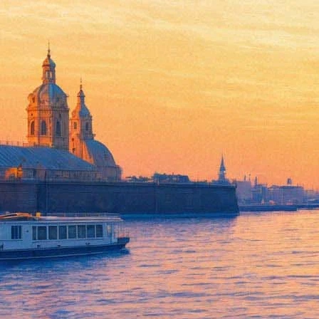
Русский музей приглашает ве
26 января 2016,
20:49
Версия для печати
29 января в 15 часов в Инженерном замке Русского музея про
Инженерный замок, а для ветеранов Великой Отечественной во
Посетители концерта услышат музыку и песни военного време
и творческих коллективов. После завершения концерта все же
Фонтанка.ру