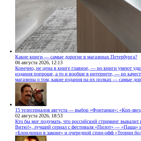
Какие книги — самые дорогие в магазинах Петербурга?
06 августа 2026,
12:13
Конечно, не цена в книге главное, — но книги умеют уди
издания попроще, а то и вообще в интернете, — но каче
магазины о том, какие издания на их полках — самые дор
15 телесериалов августа — выбор «Фонтанки»: «Коп-зве
02 августа 2026,
18:53
Кто бы мог подумать, что российский стриминг вывалит 
Витю!», лучший сериал с фестиваля «Пилот» — «Паша» и
«Блондинки в законе» и очередной спин-офф «Теории бо