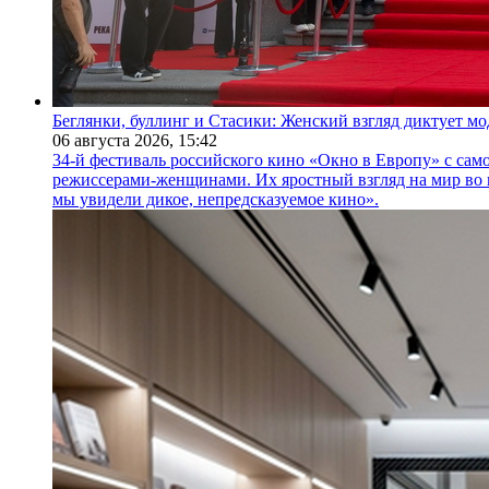
Беглянки, буллинг и Стасики: Женский взгляд диктует м
06 августа 2026,
15:42
34-й фестиваль российского кино «Окно в Европу» с само
режиссерами-женщинами. Их яростный взгляд на мир во 
мы увидели дикое, непредсказуемое кино».