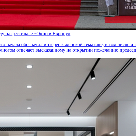
оду на фестивале «Окно в Европу»
го начала обозначил интерес к женской тематике, в том числе 
многом отвечает высказанному на открытии пожеланию председа