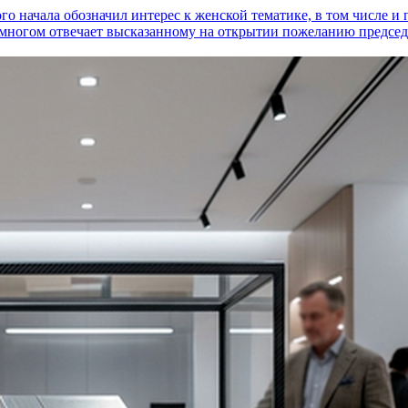
го начала обозначил интерес к женской тематике, в том числе 
многом отвечает высказанному на открытии пожеланию председа