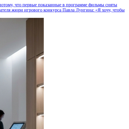
и потому, что первые показанные в программе фильмы сняты
теля жюри игрового конкурса Павла Лунгина: «Я хочу, чтобы