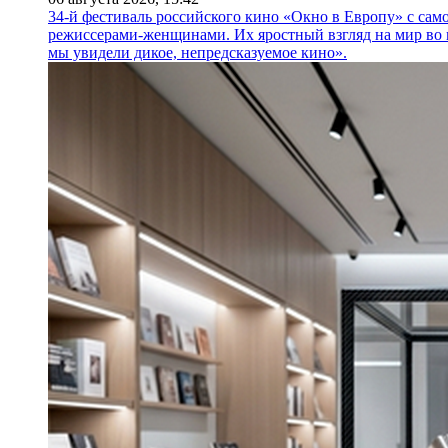
34-й фестиваль российского кино «Окно в Европу» с само
режиссерами-женщинами. Их яростный взгляд на мир во 
мы увидели дикое, непредсказуемое кино».