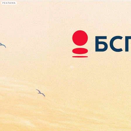
РЕКЛАМА
Афиша Plus
#телегид
Фонтанка.ру
Сегодня:
2026.08.09
11:06
Афиша Plus
кино
спектакли
выставки
концерты
лекции
книги
афиша плюс
новости
+