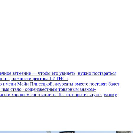
ечное затмение — чтобы его увидеть, нужно постараться
ен от должности ректора ГИТИСа
 имени Майи Плисецкой, лауреаты вместе поставят балет
о имя стало «общеизвестным товарным знаком»
ги в хорошем состоянии на благотворительную ярмарку