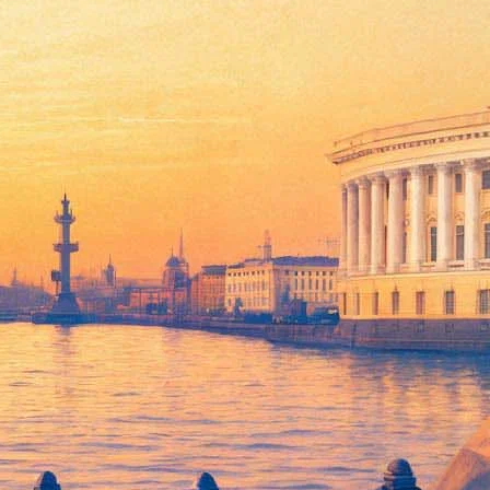
оект
ABBA – собрались вместе в столице страны Стокгольме, чтобы
вестный участник группы. Выбор кухни обусловден тем, что
й музыкальный проект, в котором принимают участие все
ь на этот вечер. Последний раз участники группы ABBA