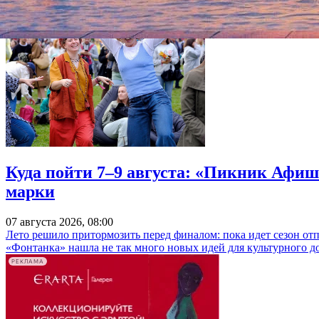
Куда пойти 7–9 августа: «Пикник Афиш
марки
07 августа 2026, 08:00
Лето решило притормозить перед финалом: пока идет сезон от
«Фонтанка» нашла не так много новых идей для культурного д
РЕКЛАМА