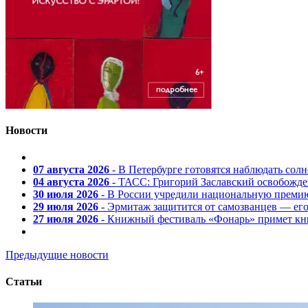
Новости
07 августа 2026
- В Петербурге готовятся наблюдать солн
04 августа 2026
- ТАСС: Григорий Заславский освобожд
30 июля 2026
- В России учредили национальную премию
29 июля 2026
- Эрмитаж защитится от самозванцев — ег
27 июля 2026
- Книжный фестиваль «Фонарь» примет кни
Предыдущие новости
Статьи