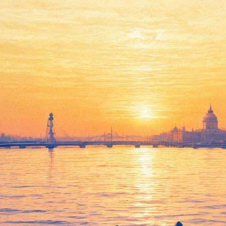
сте, чтобы открыть новый пр
 участника легендарной группы 70-х годов – шведского квартета 
.
парке развлечений Грёна Лунд – выбрал Бьорн Ульвеус, самый из
именно на греческом острове. "Mamma Mia! Вечеринка" – новы
Андерссон, Агнета Фельтског и Анни-Фрид Лингстад соединилис
аю премьеры мюзикла "Mamma Mia!".