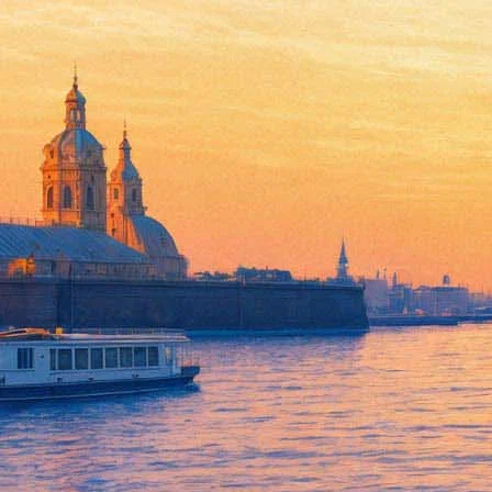
Четверка ABBA собралась вме
21 января 2016,
00:42
Версия для печати
Как сообщает
BBC
со ссылкой на сайт thelocal.se, все четыре
открыть новый проект под названием "Mamma Mia! Вечеринка"
Место для встречи – ресторан "Тироль" с греческой кухней в 
действие мюзикла "Mamma Mia!" на музыку ABBA, происходит 
собравшиеся в ресторане.
Бьорн Ульвеус выступил инициатором того, чтобы он, Бенни 
собирались вчетвером восемь лет назад, в 2008 году, по случ
Фонтанка.ру