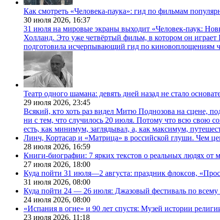
Как смотреть «Человека-паука»: гид по фильмам популя
30 июля 2026,
16:37
31 июля на мировые экраны выходит «Человек-паук: Нов
Холланд. Это уже четвёртый фильм, в котором он играет 
подготовила исчерпывающий гид по киновоплощениям ч
Театр одного шамана: девять дней назад не стало основа
29 июля 2026,
23:45
Всякий, кто хоть раз видел Митю Поднозова на сцене, по
ни с тем, что случилось 20 июля. Потому что всю свою 
есть, как минимум, заглядывал, а, как максимум, путешест
Линч, Кортасар и «Матрица» в российской глуши. Чем ц
28 июля 2026,
16:59
Книги-биографии: 7 ярких текстов о реальных людях от
27 июля 2026,
18:00
Куда пойти 31 июля—2 августа: праздник флоксов, «Про
31 июля 2026,
08:00
Куда пойти 24 — 26 июля: Джазовый фестиваль по всему
24 июля 2026,
08:00
«Испания в огне» и 90 лет спустя: Музей истории религ
23 июля 2026,
11:18