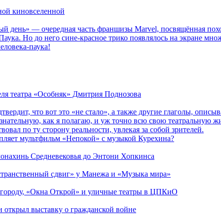
рной киновселенной
ый день» — очередная часть франшизы Marvel, посвящённая пох
Паука. Но до него сине-красное трико появлялось на экране мно
еловека-паука!
теля театра «Особняк» Дмитрия Поднозова
дтвердит, что вот это «не стало», а также другие глаголы, опи
сознательную, как я полагаю, и уж точно всю свою театральную 
вовал по ту сторону реальности, увлекая за собой зрителей.
епляет мультфильм «Непокой» с музыкой Курехина?
 монахинь Средневековья до Энтони Хопкинса
странственный сдвиг» у Манежа и «Музыка мира»
 городу, «Окна Открой» и уличные театры в ЦПКиО
ии открыл выставку о гражданской войне