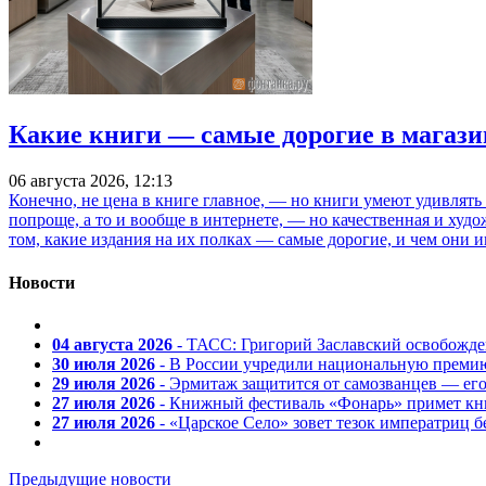
Какие книги — самые дорогие в магази
06 августа 2026, 12:13
Конечно, не цена в книге главное, — но книги умеют удивлять
попроще, а то и вообще в интернете, — но качественная и ху
том, какие издания на их полках — самые дорогие, и чем они и
Новости
04 августа 2026
- ТАСС: Григорий Заславский освобожд
30 июля 2026
- В России учредили национальную премию
29 июля 2026
- Эрмитаж защитится от самозванцев — ег
27 июля 2026
- Книжный фестиваль «Фонарь» примет кни
27 июля 2026
- «Царское Село» зовет тезок императриц 
Предыдущие новости