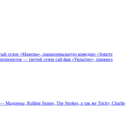
пятый сезон «Мажора», паранормальную комедию «Зовите
епроектов — третий сезон сай-фая «Укрытие», приквел
онны, Rolling Stones, The Strokes, а так же Tricky, Charlie