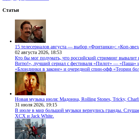
Статьи
15 телесериалов августа — выбор «Фонтанки»: «Коп-зве
02 августа 2026,
18:53
Кто бы мог подумать, что российский стриминг вывалит 
Витю!», лучший сериал с фестиваля «Пилот» — «Паша» и
«Блондинки в законе» и очередной спин-офф «Теории бо
Новая музыка июля: Мадонна, Rolling Stones, Tricky, Char
31 июля 2026,
19:15
В июле в мир большой музыки вернулись гранды. Слушаем 
XCX и Jack White.