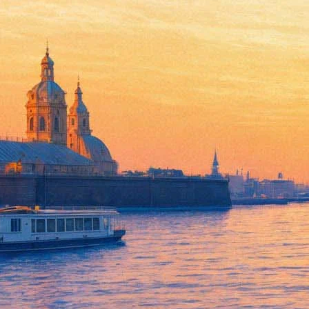
Арт-площадка "Скороход" пр
19 января 2016,
16:04
Версия для печати
В текущем сезоне площадка "Скороход", работавшая до сих пор
Продюсерский проект площадки "Скороход", выступащего в рол
- Мы считаем, что сейчас в городе больше нет потребности пр
и она огромна. Вместе мы будем создавать новый театр и новы
Прияткина-Вайнштейн.