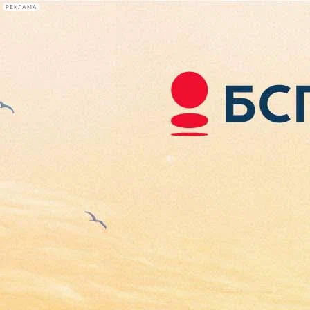
РЕКЛАМА
Афиша Plus
#телегид
Фонтанка.ру
Сегодня:
2026.08.06
21:10
Афиша Plus
кино
спектакли
выставки
концерты
лекции
книги
афиша плюс
новости
+