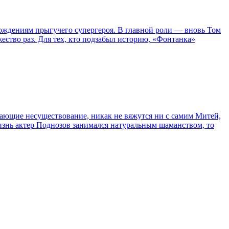
ождениям прыгучего супергероя. В главной роли — вновь Том
жество раз. Для тех, кто подзабыл историю, «Фонтанка»
сывающие несуществование, никак не вяжутся ни с самим Митей,
жизнь актер Поднозов занимался натуральным шаманством, то