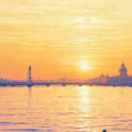
евращается в продюсера
 в формате открытой сцены, меняет формат деятельности – превр
и «продакшн-хауза», получил название «Made in Skorohod».
окатывать уже существующие спектакли, или она стала меньше. За
й танец. Это то, о чем мы мечтали с момента основания Скорохо