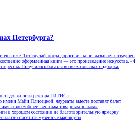
нах Петербурга?
 и ею тоже. Тот случай, когда дороговизна не вызывает возмуще
дожественно оформленная книга — это произведение искусства. 
нтересны. Получилась богатая во всех смыслах подборка.
ен от должности ректора ГИТИСа
 имени Майи Плисецкой, лауреаты вместе поставят балет
о имя стало «общеизвестным товарным знаком»
ги в хорошем состоянии на благотворительную ярмарку
бесплатно посетить музейные маршруты