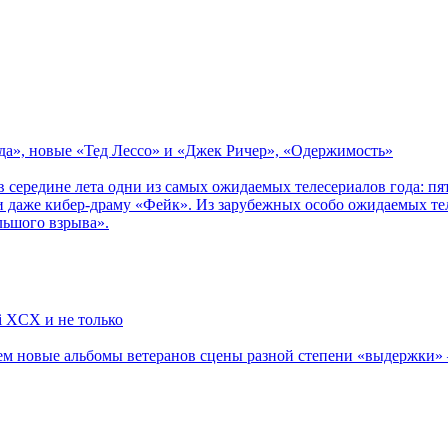
зда», новые «Тед Лессо» и «Джек Ричер», «Одержимость»
в середине лета одни из самых ожидаемых телесериалов года: 
 даже кибер-драму «Фейк». Из зарубежных особо ожидаемых тел
льшого взрыва».
li XCX и не только
новые альбомы ветеранов сцены разной степени «выдержки» — Мад