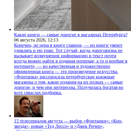
Какие книги — самые дорогие в магазинах Петербурга?
06 августа 2026,
12:13
Конечно, не цена в книге главное, — но книги умеют
удивлять и ею тоже. Тот случай, когда дороговизна не
вызывает возмущения: информацию и текст почти
всегда можно найти в издания попроще, а то и вообще в
интернете, — но качественная и художественно
оформленная книга — это произведение искусства.
«Фонтанка» расспросила петербургские книжные
магазины о том, какие издания на их полках — самые
дорогие, и чем они интересны. Получилась богатая во
всех смыслах подборка.
15 телесериалов августа — выбор «Фонтанки»: «Коп-
звезда», новые «Тед Лессо» и «Джек Ричер»,