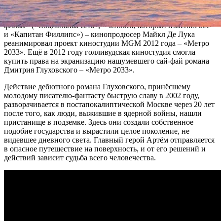
Трижды номинант на премию Оскар в категории «Лучший
фильм» («Социальная сеть», «Человек, который изменил всё»
и «Капитан Филлипс») – кинопродюсер Майкл Де Лука
реанимировал проект киностудии MGM 2012 года – «Метро
2033». Ещё в 2012 году голливудская киностудия смогла
купить права на экранизацию нашумевшего сай-фай романа
Дмитрия Глуховского – «Метро 2033».
Действие дебютного романа Глуховского, принёсшему
молодому писателю-фантасту быструю славу в 2002 году,
разворачивается в постапокалиптической Москве через 20 лет
после того, как люди, выжившие в ядерной войны, нашли
пристанище в подземке. Здесь они создали собственное
подобие государства и вырастили целое поколение, не
видевшее дневного света. Главный герой Артём отправляется
в опасное путешествие на поверхность, и от его решений и
действий зависит судьба всего человечества.