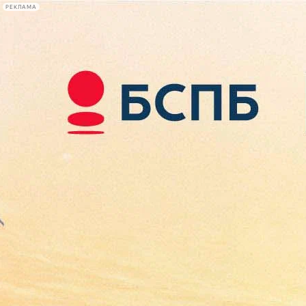
РЕКЛАМА
Афиша Plus
#телегид
Фонтанка.ру
Сегодня:
2026.08.08
02:00
Афиша Plus
кино
спектакли
выставки
концерты
лекции
книги
афиша плюс
новости
+