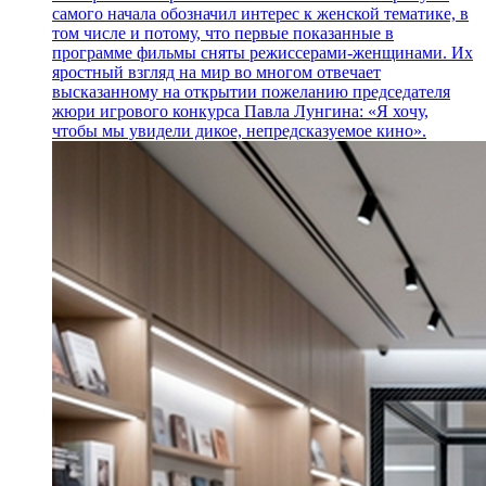
самого начала обозначил интерес к женской тематике, в
том числе и потому, что первые показанные в
программе фильмы сняты режиссерами-женщинами. Их
яростный взгляд на мир во многом отвечает
высказанному на открытии пожеланию председателя
жюри игрового конкурса Павла Лунгина: «Я хочу,
чтобы мы увидели дикое, непредсказуемое кино».