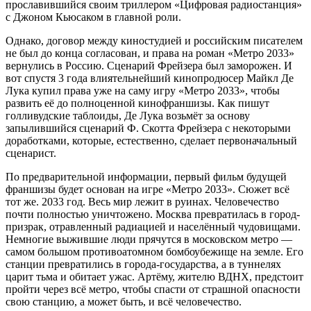
прославившийся своим триллером «Цифровая радиостанция»
с Джоном Кьюсаком в главной роли.
Однако, договор между киностудией и российским писателем
не был до конца согласован, и права на роман «Метро 2033»
вернулись в Россию. Сценарий Фрейзера был заморожен. И
вот спустя 3 года влиятельнейший кинопродюсер Майкл Де
Лука купил права уже на саму игру «Метро 2033», чтобы
развить её до полноценной кинофраншизы. Как пишут
голливудские таблоиды, Де Лука возьмёт за основу
запылившийся сценарий Ф. Скотта Фрейзера с некоторыми
доработками, которые, естественно, сделает первоначальный
сценарист.
По предварительной информации, первый фильм будущей
франшизы будет основан на игре «Метро 2033». Сюжет всё
тот же. 2033 год. Весь мир лежит в руинах. Человечество
почти полностью уничтожено. Москва превратилась в город-
призрак, отравленный радиацией и населённый чудовищами.
Немногие выжившие люди прячутся в московском метро —
самом большом противоатомном бомбоубежище на земле. Его
станции превратились в города-государства, а в туннелях
царит тьма и обитает ужас. Артёму, жителю ВДНХ, предстоит
пройти через всё метро, чтобы спасти от страшной опасности
свою станцию, а может быть, и всё человечество.