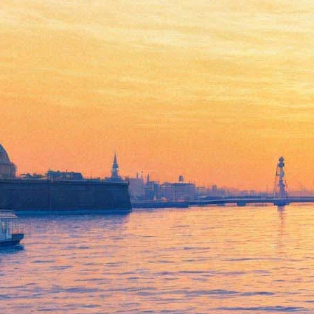
Российскую видеоигру про
постапокалиптическое
московское метро
экранизируют в Голливуде
16 января 2016,
17:52
Версия для печати
Продюсер «50 оттенков серого», «Социальной сети» и
«Капитана Филлипса» Майкл Де Лука купил права на
адаптацию знаменитой российской компьютерной игры в
формате шутер от первого лица – «Метро 2033». По
замыслу Де Лука, экранизация истории про
постапокалиптическое московское метро должна положить
начало новой многообещающей франшизе в духе
«Безумного Макса» или «Голодных игр».