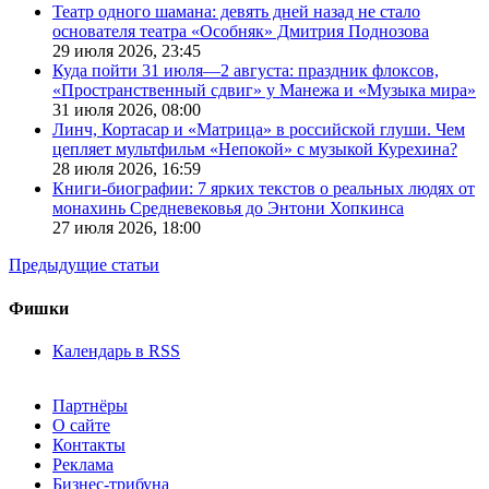
Театр одного шамана: девять дней назад не стало
основателя театра «Особняк» Дмитрия Поднозова
29 июля 2026,
23:45
Куда пойти 31 июля—2 августа: праздник флоксов,
«Пространственный сдвиг» у Манежа и «Музыка мира»
31 июля 2026,
08:00
Линч, Кортасар и «Матрица» в российской глуши. Чем
цепляет мультфильм «Непокой» с музыкой Курехина?
28 июля 2026,
16:59
Книги-биографии: 7 ярких текстов о реальных людях от
монахинь Средневековья до Энтони Хопкинса
27 июля 2026,
18:00
Предыдущие статьи
Фишки
Календарь в RSS
Партнёры
О сайте
Контакты
Реклама
Бизнес-трибуна