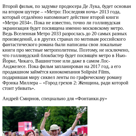
Второй фильм, по задумке продюсера Де Лука, будет основан
на втором шутере – «Метро: Последняя ночь» 2013 года,
который отдалённо напоминает действие второй книги
«Метро 2034». Пока не известно, точно ли голливудская
экранизация будет посвящена именно московскому метро.
Ведь Вселенная Метро 2033 разрослась до 20 самых разных
произведений, а в других странах по мотивам российского
фантастического романа были написаны свои локальные
книги про местные метрополитены. Поэтому, не исключено,
что голливудский блокбастер будет посвящён метро в Нью-
Йорке, Чикаго, Вашингтоне или даже в самом Лос-
Анджелесе. Пока фильм запланирован на 2017 год, а его
продакшном займётся кинокомпания Solipsist Films,
подарившая миру сиквел ленты по графическому роману
Фрэнка Миллера – «Город грехов 2: Женщина, ради которой
стоит убивать».
Андрей Смирнов, специально для «Фонтанки.ру»