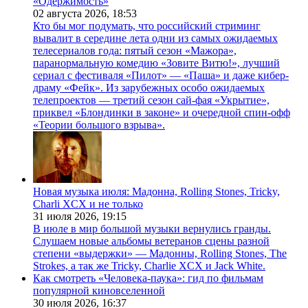
«Одержимость»
02 августа 2026,
18:53
Кто бы мог подумать, что российский стриминг
вывалит в середине лета одни из самых ожидаемых
телесериалов года: пятый сезон «Мажора»,
паранормальную комедию «Зовите Витю!», лучший
сериал с фестиваля «Пилот» — «Паша» и даже кибер-
драму «Фейк». Из зарубежных особо ожидаемых
телепроектов — третий сезон сай-фая «Укрытие»,
приквел «Блондинки в законе» и очередной спин-офф
«Теории большого взрыва».
Новая музыка июля: Мадонна, Rolling Stones, Tricky,
Charli XCX и не только
31 июля 2026,
19:15
В июле в мир большой музыки вернулись гранды.
Слушаем новые альбомы ветеранов сцены разной
степени «выдержки» — Мадонны, Rolling Stones, The
Strokes, а так же Tricky, Charlie XCX и Jack White.
Как смотреть «Человека-паука»: гид по фильмам
популярной киновселенной
30 июля 2026,
16:37