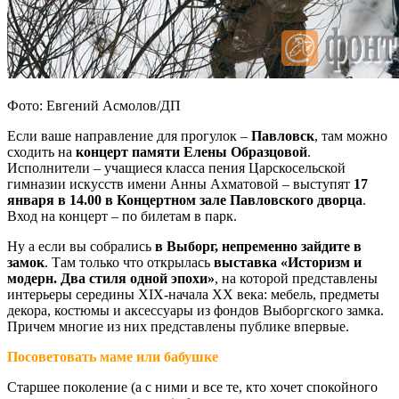
Фото: Евгений Асмолов/ДП
Если ваше направление для прогулок –
Павловск
, там можно
сходить на
концерт памяти Елены Образцовой
.
Исполнители – учащиеся класса пения Царскосельской
гимназии искусств имени Анны Ахматовой – выступят
17
января в 14.00 в Концертном зале Павловского дворца
.
Вход на концерт – по билетам в парк.
Ну а если вы собрались
в Выборг, непременно зайдите в
замок
. Там только что открылась
выставка «Историзм и
модерн. Два стиля одной эпохи»
, на которой представлены
интерьеры середины XIX-начала XX века: мебель, предметы
декора, костюмы и аксессуары из фондов Выборгского замка.
Причем многие из них представлены публике впервые.
Посоветовать маме или бабушке
Старшее поколение (а с ними и все те, кто хочет спокойного