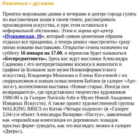
Развлечься с друзьями
Приятно морозными днями и вечерами в центре города гулять
по выставочным залам в своем темпе, рассматривать
произведения искусства, и при этом оставаться в
неформальной обстановке. Этим и хорош арт-центр
«
Пушкинская, 10
»
, который самым циничным образом
отдыхал все праздники, а теперь решил «выстрелить» сразу
пятью новыми выставками. Открытие сезона назначено на
субботу
16 января на 17.00
, и вернисаж будет называться
«Беспредметность».
Здесь вас ждут выставки Александра
Садикова с его интерпретациями космоса в живописи и
графике (в Большом зале музея Нонконформистского
искусства), Владимира Монахова и Елены Киселевой с их
сюрреализмом и новым осмыслением Библии (в галерее «Арт-
лига»), коллективная выставка «Новые старые. Иногда они
возвращаются», где представлено творчество художников
1980-90-х (в Галерее Navicula Artis и Музее Новой Академии
Изящных Искусств). А также проект художественной группы
WALKING BRICS из Китая «Четыре подписи» (в «Галерее
2,04») и объект Александра Визиряко «Пастух», заявленный
как «евразийская композиция из деревянных лошадок
простых форм» (увидеть, как это выглядит, можно в галерее
«Дверь»).