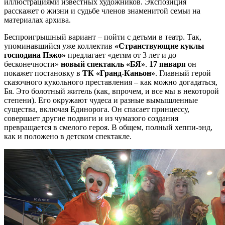
иллюстрациями известных художников. Экспозиция
расскажет о жизни и судьбе членов знаменитой семьи на
материалах архива.
Беспроигрышный вариант – пойти с детьми в театр. Так,
упоминавшийся уже коллектив
«Странствующие куклы
господина Пэжо»
предлагает «детям от 3 лет и до
бесконечности»
новый спектакль «БЯ»
.
17 января
он
покажет постановку в
ТК «Гранд-Каньон»
. Главный герой
сказочного кукольного преставления – как можно догадаться,
Бя. Это болотный житель (как, впрочем, и все мы в некоторой
степени). Его окружают чудеса и разные вымышленные
существа, включая Единорога. Он спасает принцессу,
совершает другие подвиги и из чумазого создания
превращается в смелого героя. В общем, полный хеппи-энд,
как и положено в детском спектакле.