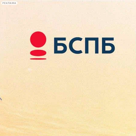
РЕКЛАМА
Афиша Plus
#телегид
Фонтанка.ру
Сегодня:
2026.08.08
05:37
Афиша Plus
кино
спектакли
выставки
концерты
лекции
книги
афиша плюс
новости
+