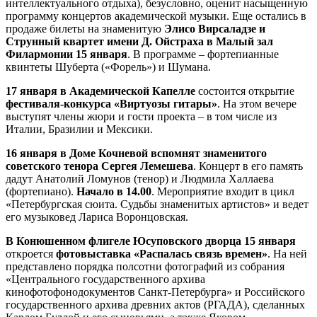
интеллектуального отдыха), безусловно, оценит насыщенную
программу концертов академической музыки. Еще остались в
продаже билеты на знаменитую
Элисо Вирсаладзе и
Струнный квартет имени Д. Ойстраха в Малый зал
Филармонии 15 января
. В программе – фортепианные
квинтеты Шуберта («Форель») и Шумана.
17 января в Академической Капелле
состоится открытие
фестиваля-конкурса «Виртуозы гитары»
. На этом вечере
выступят члены жюри и гости проекта – в том числе из
Италии, Бразилии и Мексики.
16 января в Доме Кочневой
вспомнят знаменитого
советского тенора Сергея Лемешева
. Концерт в его память
дадут Анатолий Ломунов (тенор) и Людмила Халлаева
(фортепиано).
Начало в 14.00
. Мероприятие входит в цикл
«Петербургская сюита. Судьбы знаменитых артистов» и ведет
его музыковед Лариса Воронцовская.
В Конюшенном флигеле Юсуповского дворца 15 января
откроется
фотовыставка «Распалась связь времен»
. На ней
представлено порядка полсотни фотографий из собрания
«Центрального государственного архива
кинофотофонодокументов Санкт-Петербурга» и Российского
государственного архива древних актов (РГАДА), сделанных