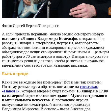
Фото: Сергей Бертов/Интерпресс
А если приехать пораньше, можно заодно осмотреть
новую
выставку «Линия» Владимира Комельфо
, которая начнет
работу 15 января. Натюрморты, портреты, автопортреты,
абстрактные композиции и жанровые зарисовки художника
объединяют две вещи: его ироничный романтизм и… размеры
работ (строго 70 сантиметров в высоту). Измерять искусство в
сантиметрах решили для того, чтобы развеска и визуальное
впечатление соответствовали названию выставки.
Быть в тренде
Какие же выходные без премьеры?! Вот и мы так считаем.
Поэтому рекомендуем обратить внимание на
спектакль
«Павел I»
, который впервые будет показан
16 января в 17.00
на камерной сцене в основном здании Музея театрального
и музыкального искусства
. В постановке играют
выпускники киномастерской известного режиссера
Владимира Мирзоева. В основе – пьеса Александра