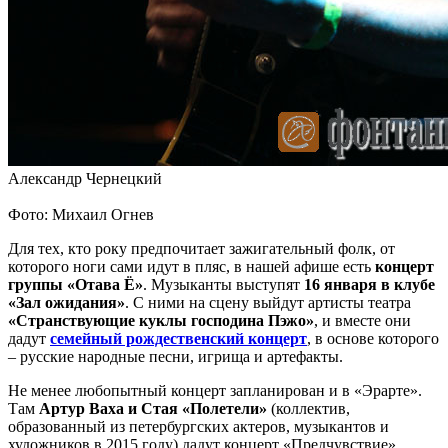
Александр Чернецкий
Фото: Михаил Огнев
Для тех, кто року предпочитает зажигательный фолк, от
которого ноги сами идут в пляс, в нашей афише есть
концерт
группы «Отава Ё»
. Музыканты выступят
16 января в клубе
«Зал ожидания»
. С ними на сцену выйдут артисты театра
«Странствующие куклы господина Пэжо»
, и вместе они
дадут
семейный рождественский концерт
, в основе которого
– русские народные песни, игрища и артефакты.
Не менее любопытный концерт запланирован и в «Эрарте».
Там
Артур Ваха и Стая «Полетели»
(коллектив,
образованный из петербургских актеров, музыкантов и
художников в 2015 году) дадут концерт «Предчувствие».