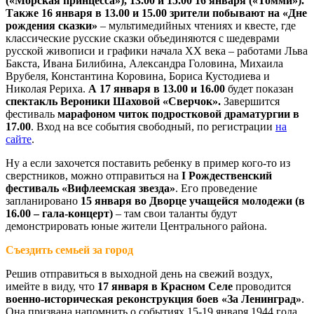
(«Морская принцесса»), 13.00 и 15.00 16 января («Томми»).
Также 16 января в 13.00 и 15.00 зрители побывают на «Дне
рождения сказки»
– мультимедийных чтениях и квесте, где
классические русские сказки объединяются с шедеврами
русской живописи и графики начала ХХ века – работами Льва
Бакста, Ивана Билибина, Александра Головина, Михаила
Врубеля, Константина Коровина, Бориса Кустодиева и
Николая Рериха.
А 17 января в 13.00 и 16.00
будет показан
спектакль Вероники Шаховой «Сверчок».
Завершится
фестиваль
марафоном читок подростковой драматургии в
17.00
. Вход на все события свободный, по регистрации
на
сайте
.
Ну а если захочется поставить ребенку в пример кого-то из
сверстников, можно отправиться на
I Рождественский
фестиваль «Вифлеемская звезда»
. Его проведение
запланировано
15 января во Дворце учащейся молодежи (в
16.00 – гала-концерт)
– там свои таланты будут
демонстрировать юные жители Центрального района.
Съездить семьей за город
Решив отправиться в выходной день на свежий воздух,
имейте в виду, что
17 января в Красном Селе
проводится
военно-историческая реконструкция боев «За Ленинград»
.
Она призвана напомнить о событиях 15-19 января 1944 года,