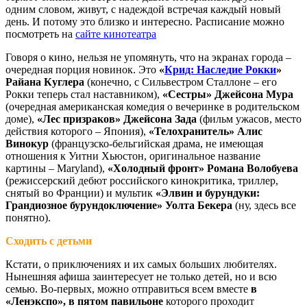
одним словом, живут, с надеждой встречая каждый новый
день. И потому это близко и интересно. Расписание можно
посмотреть на
сайте кинотеатра
Говоря о кино, нельзя не упомянуть, что на экранах города –
очередная порция новинок. Это
«
Крид: Наследие Рокки
»
Райана Куглера
(конечно, с Сильвестром Сталлоне – его
Рокки теперь стал наставником),
«Сестры» Джейсона Мура
(очередная американская комедия о вечеринке в родительском
доме),
«Лес призраков» Джейсона Зада
(фильм ужасов, место
действия которого – Япония),
«Телохранитель» Алис
Винокур
(французско-бельгийская драма, не имеющая
отношения к Уитни Хьюстон, оригинальное название
картины – Maryland),
«Холодный фронт» Романа Волобуева
(режиссерский дебют российского кинокритика, триллер,
снятый во Франции) и мультик
«Элвин и бурундуки:
Грандиозное бурундоключение» Уолта Бекера
(ну, здесь все
понятно).
Сходить с детьми
Кстати, о приключениях и их самых больших любителях.
Нынешняя афиша заинтересует не только детей, но и всю
семью. Во-первых, можно отправиться всем вместе
в
«Ленэкспо», в пятом павильоне
которого проходит