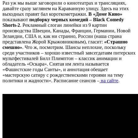
Раз уж мы выше заговорили о кинотеатрах и трансляциях,
давайте сразу заглянем на Караванную улицу. Здесь на этих
выходных правят бал короткометражки.
В «Доме Кино»
показывают
подборку черных комедий – Black Comedy
Shorts-2
. Рекламный слоган линейки из 9 картин
производства Швеции, Канады, Франции, Германии, Новой
Зеландии, США и, как ни странно, России (наша страна
представлена Жорой Крыжовниковым), гласит:
«Страшно
смешно»
. Что ж, посмотрим. Шансы неплохие, поскольку
среди участников – хорошо известный завсегдатаям питерских
мультфестивалей Билл Плимптон – классик анимации и
обладатель «Оскара». Снятая им лента называется
«Фашистские годы Санты», и аннотация обещает
«мастерскую сатиру с рождественскими героями на тему
политики и жадности». Расписание сеансов –
на сайте
.