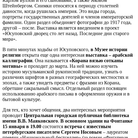
Карлом Буллой и его сыновьями, а также Яковом
Штейнбергом. Снимки относятся к периоду столетней
давности, когда рушилась империя. Это виды города,
портреты государственных деятелей и членов императорской
фамилии. Один раздел объединяет фотографии до 1917 года,
другой – после. Выставка является введением в проект
«Юсуповский дворец сто лет назад. Последние дни старого
мира».
В пяти минутах ходьбы от Юсуповского,
в Музее истории
религии
открыта еще одна интересная
выставка – арабской
каллиграфии
. Она называется
«Корана вязью сотканы
мотивы»
и проходит до марта. На ней можно изучить
историю мусульманской рукописной традиции, узнать о
различиях шрифтов в разных географических местностях и
эпохах, а также увидеть предметы с фразами из Корана,
обретшие сакральный смысл. Отдельный раздел посвящен
использованию арабского письма в оформлении оружия и в
бытовой культуре.
Для тех, кто хочет общения, два интересных мероприятия
проводит
Центральная городская публичная библиотека
имени В.В. Маяковского
.
В основном здании на Фонтанке
15 января в 19.00
состоится
встреча с известным
петербургским писателем Сергеем Носовым
– лауреатом
премии «Национальный бестселлер» (за роман «Фигурные