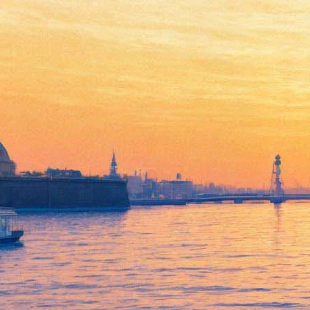
Хью Лори сыграет еще
одного теледоктора
14 января 2016,
12:13
Версия для печати
Видеосервис Hulu объявил о запуске нового проекта с
участием Хью Лори: прославленный "доктор Хаус" готов
сыграть главную роль в сериале Chance ("Ченс"). Британский
актер снова предстанет в образе врача, речь пока идет о двух
сезонах и двадцати сериях новой телевизионной драмы,
сообщает
The Variety
.
Новый сериал будет представлять собой провокационный
триллер, основанный на одноименной повести писателя Кена
Нанна. Герой Хью Лори – нейропсихиатр из Сан-Франциско
Элдон Ченс, который погружен в жестокую и опасную
атмосферу полицейской коррупции, фальшивых диагнозов и