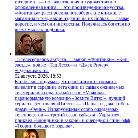
интернете, — но качественная и художественно
оформленная книга — это произведение искусства.
«Фонтанка» расспросила петербургские книжные
магазины о том, какие издания на их полках — самые
дорогие, и чем они интересны. Получилась богатая во
всех смыслах подборка.
15 телесериалов августа — выбор «Фонтанки»: «Коп-
звезда», новые «Тед Лессо» и «Джек Ричер»,
«Одержимость»
02 августа 2026,
18:53
Кто бы мог подумать, что российский стриминг
вывалит в середине лета одни из самых ожидаемых
телесериалов года: пятый сезон «Мажора»,
паранормальную комедию «Зовите Витю!», лучший
сериал с фестиваля «Пилот» — «Паша» и даже кибер-
драму «Фейк». Из зарубежных особо ожидаемых
телепроектов — третий сезон сай-фая «Укрытие»,
приквел «Блондинки в законе» и очередной спин-офф
«Теории большого взрыва».