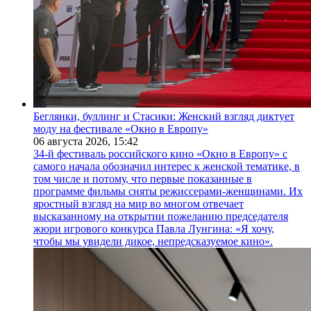
Беглянки, буллинг и Стасики: Женский взгляд диктует
моду на фестивале «Окно в Европу»
06 августа 2026,
15:42
34-й фестиваль российского кино «Окно в Европу» с
самого начала обозначил интерес к женской тематике, в
том числе и потому, что первые показанные в
программе фильмы сняты режиссерами-женщинами. Их
яростный взгляд на мир во многом отвечает
высказанному на открытии пожеланию председателя
жюри игрового конкурса Павла Лунгина: «Я хочу,
чтобы мы увидели дикое, непредсказуемое кино».