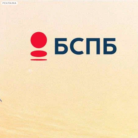
РЕКЛАМА
Афиша Plus
#телегид
Фонтанка.ру
Сегодня:
2026.08.08
06:38
Афиша Plus
кино
спектакли
выставки
концерты
лекции
книги
афиша плюс
новости
+