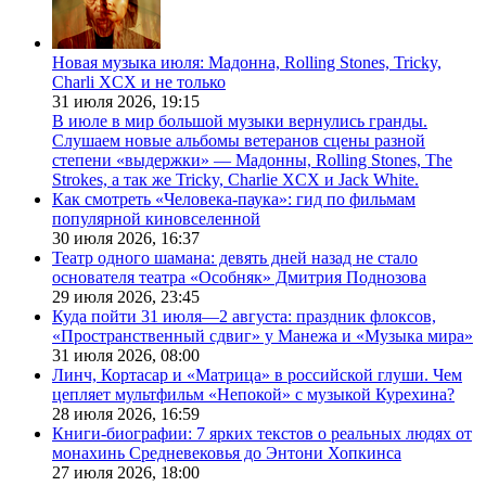
Новая музыка июля: Мадонна, Rolling Stones, Tricky,
Charli XCX и не только
31 июля 2026,
19:15
В июле в мир большой музыки вернулись гранды.
Слушаем новые альбомы ветеранов сцены разной
степени «выдержки» — Мадонны, Rolling Stones, The
Strokes, а так же Tricky, Charlie XCX и Jack White.
Как смотреть «Человека-паука»: гид по фильмам
популярной киновселенной
30 июля 2026,
16:37
Театр одного шамана: девять дней назад не стало
основателя театра «Особняк» Дмитрия Поднозова
29 июля 2026,
23:45
Куда пойти 31 июля—2 августа: праздник флоксов,
«Пространственный сдвиг» у Манежа и «Музыка мира»
31 июля 2026,
08:00
Линч, Кортасар и «Матрица» в российской глуши. Чем
цепляет мультфильм «Непокой» с музыкой Курехина?
28 июля 2026,
16:59
Книги-биографии: 7 ярких текстов о реальных людях от
монахинь Средневековья до Энтони Хопкинса
27 июля 2026,
18:00