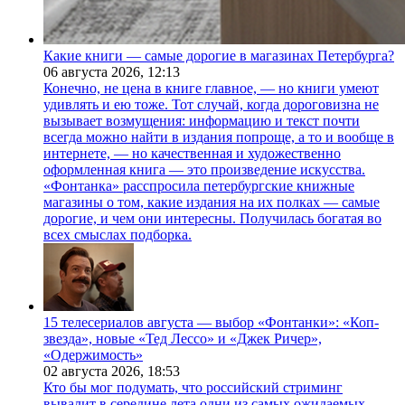
Какие книги — самые дорогие в магазинах Петербурга?
06 августа 2026,
12:13
Конечно, не цена в книге главное, — но книги умеют
удивлять и ею тоже. Тот случай, когда дороговизна не
вызывает возмущения: информацию и текст почти
всегда можно найти в издания попроще, а то и вообще в
интернете, — но качественная и художественно
оформленная книга — это произведение искусства.
«Фонтанка» расспросила петербургские книжные
магазины о том, какие издания на их полках — самые
дорогие, и чем они интересны. Получилась богатая во
всех смыслах подборка.
15 телесериалов августа — выбор «Фонтанки»: «Коп-
звезда», новые «Тед Лессо» и «Джек Ричер»,
«Одержимость»
02 августа 2026,
18:53
Кто бы мог подумать, что российский стриминг
вывалит в середине лета одни из самых ожидаемых