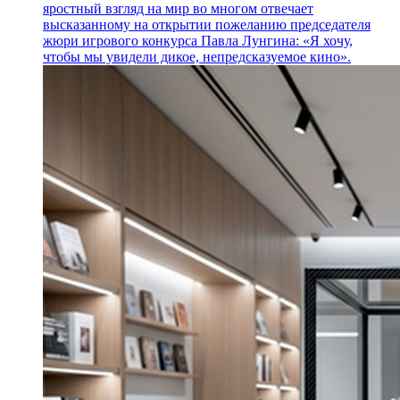
яростный взгляд на мир во многом отвечает
высказанному на открытии пожеланию председателя
жюри игрового конкурса Павла Лунгина: «Я хочу,
чтобы мы увидели дикое, непредсказуемое кино».