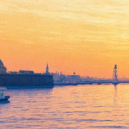
Триллер про маньяка-убийцу
с Энтони Хопкинсом и
Колином Фареллом выйдет
осенью 2016-го
11 января 2016,
01:49
Версия для печати
Криминальная драма "Утешение", посвященная ликвидации
серийного убийцы, выйдет на экраны 2 сентября – об этом
сообщает The Variety
. Напомним, что предыдущей датой
релиза долгожданной картины с участием Энтони Хопкинса и
Колина Фарелла называлось 3 сентября 2015 года.
"Утешение" рассказывает историю противостояния ушедшего
на покой судебного психиатра (Хопкинс), который