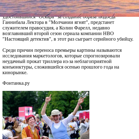
оказывается втянутым в охоту на изощренного маньяка
(Фарелл). Ирония заключается в том, что Хопкинс,
удостоившийся "Оскара" за создание образа людоеда
Ганнибала Лектора в "Молчании ягнят", предстанет
служителем правосудия, а Колин Фарелл, недавно
возглавивший второй сезон сериала компании HBO
"Настоящий детектив", в этот раз сыграет серийного убийцу.
Среди причин переноса премьеры картины называются
исследования маркетологов, которые спрогнозировали
неудачный прокат триллера из-за неблагоприятной
конъюнктуры, сложившейся осенью прошлого года на
кинорынке.
Фонтанка.ру