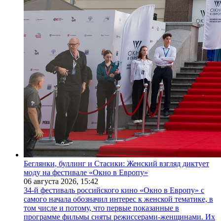
Беглянки, буллинг и Стасики: Женский взгляд диктует
моду на фестивале «Окно в Европу»
06 августа 2026,
15:42
34-й фестиваль российского кино «Окно в Европу» с
самого начала обозначил интерес к женской тематике, в
том числе и потому, что первые показанные в
программе фильмы сняты режиссерами-женщинами. Их