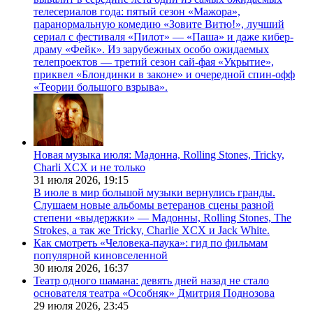
телесериалов года: пятый сезон «Мажора»,
паранормальную комедию «Зовите Витю!», лучший
сериал с фестиваля «Пилот» — «Паша» и даже кибер-
драму «Фейк». Из зарубежных особо ожидаемых
телепроектов — третий сезон сай-фая «Укрытие»,
приквел «Блондинки в законе» и очередной спин-офф
«Теории большого взрыва».
Новая музыка июля: Мадонна, Rolling Stones, Tricky,
Charli XCX и не только
31 июля 2026,
19:15
В июле в мир большой музыки вернулись гранды.
Слушаем новые альбомы ветеранов сцены разной
степени «выдержки» — Мадонны, Rolling Stones, The
Strokes, а так же Tricky, Charlie XCX и Jack White.
Как смотреть «Человека-паука»: гид по фильмам
популярной киновселенной
30 июля 2026,
16:37
Театр одного шамана: девять дней назад не стало
основателя театра «Особняк» Дмитрия Поднозова
29 июля 2026,
23:45