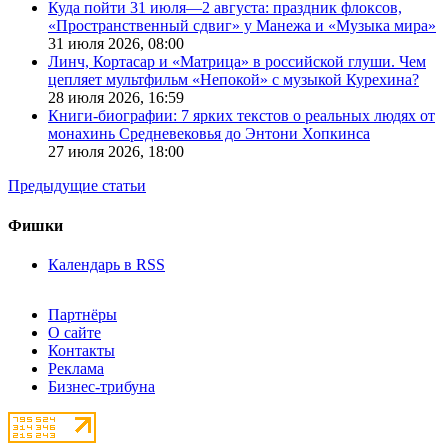
Куда пойти 31 июля—2 августа: праздник флоксов,
«Пространственный сдвиг» у Манежа и «Музыка мира»
31 июля 2026,
08:00
Линч, Кортасар и «Матрица» в российской глуши. Чем
цепляет мультфильм «Непокой» с музыкой Курехина?
28 июля 2026,
16:59
Книги-биографии: 7 ярких текстов о реальных людях от
монахинь Средневековья до Энтони Хопкинса
27 июля 2026,
18:00
Предыдущие статьи
Фишки
Календарь в RSS
Партнёры
О сайте
Контакты
Реклама
Бизнес-трибуна