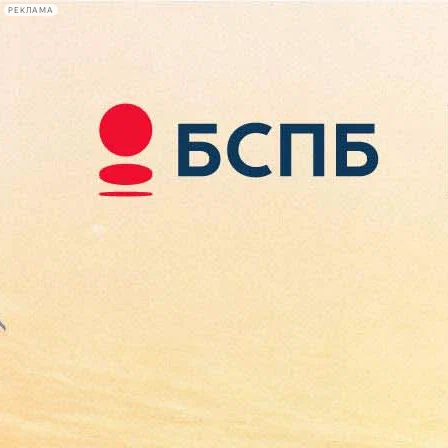
РЕКЛАМА
Афиша Plus
#телегид
Фонтанка.ру
Сегодня:
2026.08.09
17:28
Афиша Plus
кино
спектакли
выставки
концерты
лекции
книги
афиша плюс
новости
+