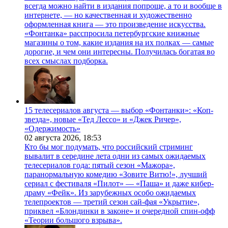
всегда можно найти в издания попроще, а то и вообще в
интернете, — но качественная и художественно
оформленная книга — это произведение искусства.
«Фонтанка» расспросила петербургские книжные
магазины о том, какие издания на их полках — самые
дорогие, и чем они интересны. Получилась богатая во
всех смыслах подборка.
15 телесериалов августа — выбор «Фонтанки»: «Коп-
звезда», новые «Тед Лессо» и «Джек Ричер»,
«Одержимость»
02 августа 2026,
18:53
Кто бы мог подумать, что российский стриминг
вывалит в середине лета одни из самых ожидаемых
телесериалов года: пятый сезон «Мажора»,
паранормальную комедию «Зовите Витю!», лучший
сериал с фестиваля «Пилот» — «Паша» и даже кибер-
драму «Фейк». Из зарубежных особо ожидаемых
телепроектов — третий сезон сай-фая «Укрытие»,
приквел «Блондинки в законе» и очередной спин-офф
«Теории большого взрыва».