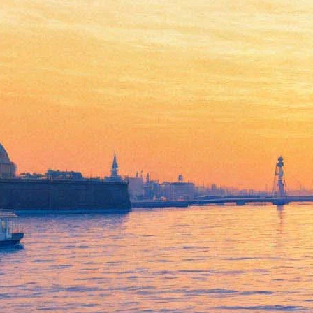
Между Малым и Большим
Эрмитажем построен
подземный переход