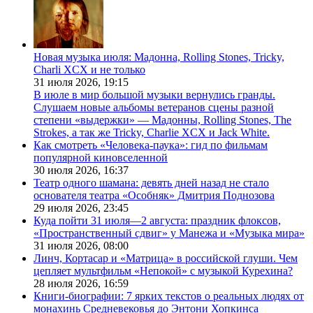
Новая музыка июля: Мадонна, Rolling Stones, Tricky,
Charli XCX и не только
31 июля 2026,
19:15
В июле в мир большой музыки вернулись гранды.
Слушаем новые альбомы ветеранов сцены разной
степени «выдержки» — Мадонны, Rolling Stones, The
Strokes, а так же Tricky, Charlie XCX и Jack White.
Как смотреть «Человека-паука»: гид по фильмам
популярной киновселенной
30 июля 2026,
16:37
Театр одного шамана: девять дней назад не стало
основателя театра «Особняк» Дмитрия Поднозова
29 июля 2026,
23:45
Куда пойти 31 июля—2 августа: праздник флоксов,
«Пространственный сдвиг» у Манежа и «Музыка мира»
31 июля 2026,
08:00
Линч, Кортасар и «Матрица» в российской глуши. Чем
цепляет мультфильм «Непокой» с музыкой Курехина?
28 июля 2026,
16:59
Книги-биографии: 7 ярких текстов о реальных людях от
монахинь Средневековья до Энтони Хопкинса