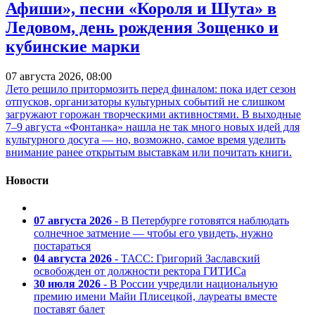
Афиши», песни «Короля и Шута» в
Ледовом, день рождения Зощенко и
кубинские марки
07 августа 2026, 08:00
Лето решило притормозить перед финалом: пока идет сезон
отпусков, организаторы культурных событий не слишком
загружают горожан творческими активностями. В выходные
7–9 августа «Фонтанка» нашла не так много новых идей для
культурного досуга — но, возможно, самое время уделить
внимание ранее открытым выставкам или почитать книги.
Новости
07 августа 2026
- В Петербурге готовятся наблюдать
солнечное затмение — чтобы его увидеть, нужно
постараться
04 августа 2026
- ТАСС: Григорий Заславский
освобожден от должности ректора ГИТИСа
30 июля 2026
- В России учредили национальную
премию имени Майи Плисецкой, лауреаты вместе
поставят балет