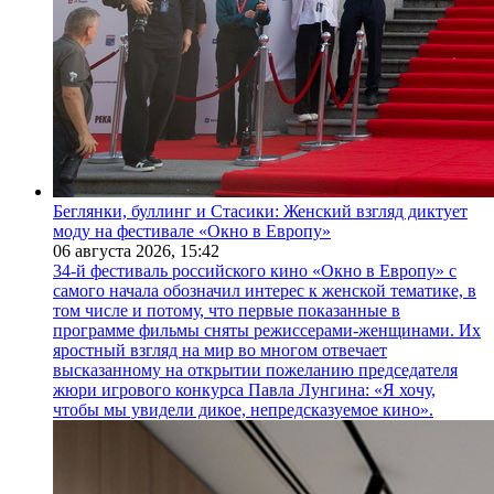
Беглянки, буллинг и Стасики: Женский взгляд диктует
моду на фестивале «Окно в Европу»
06 августа 2026,
15:42
34-й фестиваль российского кино «Окно в Европу» с
самого начала обозначил интерес к женской тематике, в
том числе и потому, что первые показанные в
программе фильмы сняты режиссерами-женщинами. Их
яростный взгляд на мир во многом отвечает
высказанному на открытии пожеланию председателя
жюри игрового конкурса Павла Лунгина: «Я хочу,
чтобы мы увидели дикое, непредсказуемое кино».