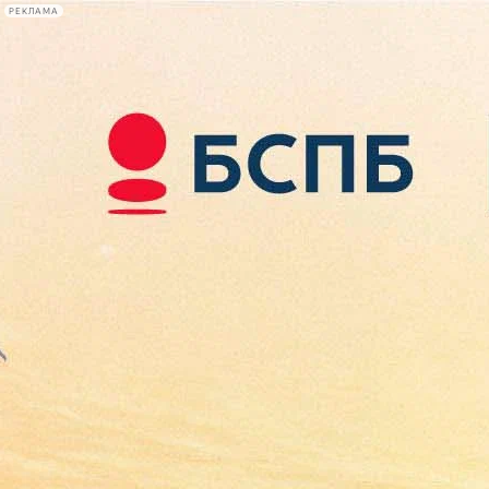
РЕКЛАМА
Афиша Plus
#телегид
Фонтанка.ру
Сегодня:
2026.08.10
08:44
Афиша Plus
кино
спектакли
выставки
концерты
лекции
книги
афиша плюс
новости
+