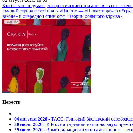
02 августа 2026, 18:53
Кто бы мог подумать, что российский стриминг вывалит в сер
лучший сериал с фестиваля «Пилот» — «Паша» и даже кибер-д
законе» и очередной спин-офф «Теории большого взрыва».
РЕКЛАМА
Новости
04 августа 2026
- ТАСС: Григорий Заславский освобожд
30 июля 2026
- В России учредили национальную премию
29 июля 2026
- Эрмитаж защитится от самозванцев — ег