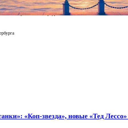
на, по мнению членов АТК, также попали «Сказки Пушкина» в Те
l), «Кому на Руси жить хорошо» в Гоголь-центре (режиссер Кир
олько что прошли в Петербурге.
ербурга
танки»: «Коп-звезда», новые «Тед Лессо