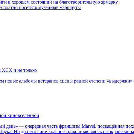
ги в хорошем состоянии на благотворительную ярмарку
бесплатно посетить музейные маршруты
li XCX и не только
новые альбомы ветеранов сцены разной степени «выдержки» — Мад
рной киновселенной
ый день» — очередная часть франшизы Marvel, посвящённая пох
Паука. Но до него сине-красное трико появлялось на экране мно