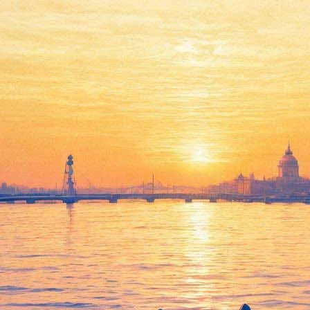
 «Человеком года» по мнению 
тиков (АТК), в которую вошли более 100 действующих театральн
зволившую сохранить Театр.doc». А спектаклем года – «Три сест
а фестивале "Территория" и вошедшие в программу крупнейшего 
иков, В номинации «Человек года» с Еленой Греминой на равны
преданное служение театру, проявленные в конфликте вокруг спе
да» театральные критики также высоко оценили режиссеров Анд
ова («за впечатляющую реконструкцию и грамотно выстроенную 
ь в сложных финансовых условиях и возвращение российского т