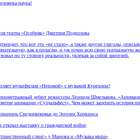
еловека-паука!
теля театра «Особняк» Дмитрия Поднозова
дтвердит, что вот это «не стало», а также другие глаголы, опи
сознательную, как я полагаю, и уж точно всю свою театральную 
вовал по ту сторону реальности, увлекая за собой зрителей.
епляет мультфильм «Непокой» с музыкой Курехина?
лнометражный дебют режиссера Леонида Шмелькова. «Анимацио
смотре анимации «Суздальфест». Чем может зацепить история п
 монахинь Средневековья до Энтони Хопкинса
ии открыл выставку о гражданской войне
странственный сдвиг» у Манежа и «Музыка мира»