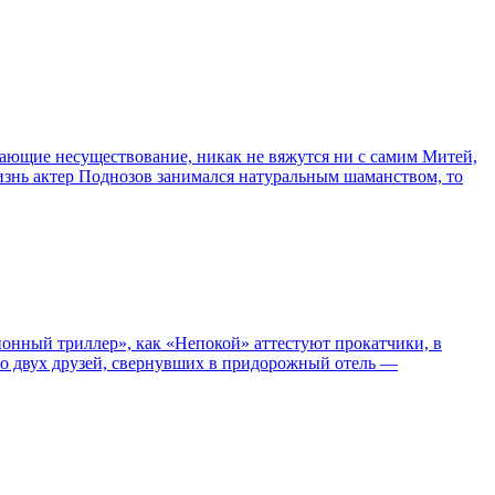
сывающие несуществование, никак не вяжутся ни с самим Митей,
жизнь актер Поднозов занимался натуральным шаманством, то
нный триллер», как «Непокой» аттестуют прокатчики, в
ро двух друзей, свернувших в придорожный отель —