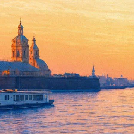
Директор "Театра.doc" стала
критиков
23 декабря 2015,
16:27
Версия для печати
Учрежденная сегодня, 23 декабря, Ассоциация театральных кри
Театра.doc Елену Гремину с формулировкой «за стойкость, по
«Красном факеле», с успехом показанные в ноябре в Москве н
(Венские театральные недели).
Как сообщается в пресс-релизе Ассоциации театральных крит
и балета Борис Мездрич, выдвинутый «за самоотверженность и 
всего на несколько голосов меньше. В номинации «Человек го
стратегии Большого драматического театра»), Бориса Юханан
Кирилла Серебренникова («за высокий художественный уровен
Вене»).