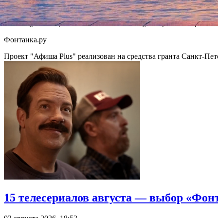
В число лучших постановок года, кроме «Трех сестер» Куляби
Remote Moscow (режиссер Штэфан Кэги, театр Rimini Protokol
Чехова (режиссер Константин Богомолов), гастроли которого т
Фонтанка.ру
Проект "Афиша Plus" реализован на средства гранта Санкт-Пет
15 телесериалов августа — выбор «Фон