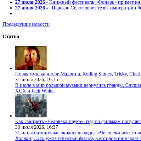
27 июля 2026
- Книжный фестиваль «Фонарь» примет кни
27 июля 2026
- «Царское Село» зовет тезок императриц 
Предыдущие новости
Статьи
Новая музыка июля: Мадонна, Rolling Stones, Tricky, Char
31 июля 2026,
19:15
В июле в мир большой музыки вернулись гранды. Слушаем 
XCX и Jack White.
Как смотреть «Человека-паука»: гид по фильмам популя
30 июля 2026,
16:37
31 июля на мировые экраны выходит «Человек-паук: Нов
Холланд. Это уже четвёртый фильм, в котором он играет 