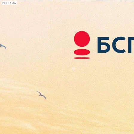
РЕКЛАМА
Афиша Plus
#телегид
Фонтанка.ру
Сегодня:
2026.08.06
09:13
Афиша Plus
кино
спектакли
выставки
концерты
лекции
книги
афиша плюс
новости
+