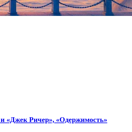
атре наций (режиссер Роберт Уилсон), спектакль-променад
илл Серебренников), а также «Юбилей ювелира» в МХТ имени
» и «Джек Ричер», «Одержимость»