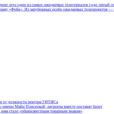
едине лета одни из самых ожидаемых телесериалов года: пятый
раму «Фейк». Из зарубежных особо ожидаемых телепроектов — т
ен от должности ректора ГИТИСа
 имени Майи Плисецкой, лауреаты вместе поставят балет
о имя стало «общеизвестным товарным знаком»