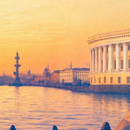
Ассоциации театральных
ых критиков России, назвала человеком года директора
ры» Тимофея Кулябина, поставленные в новосибирском
европейского театрального фестиваля «Wiener Festwochen»
х соревновался бывший директор Новосибирского театра оперы
ктакля «Тангейзер» – за него в ходе голосования было подано
рея Могучего («за выстраивание новой художественной
художественную политику Электротеатра Станиславский») и
еатра на ведущие европейские фестивали в Авиньоне и