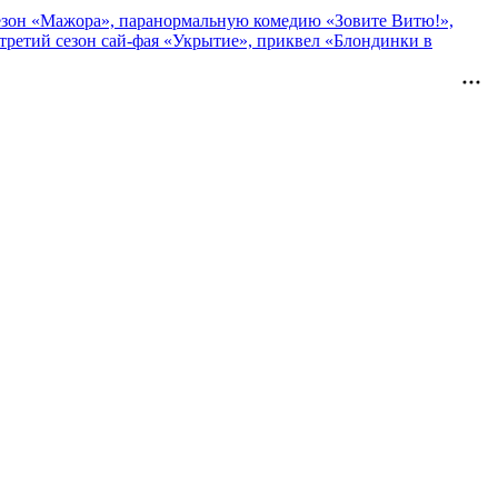
 сезон «Мажора», паранормальную комедию «Зовите Витю!»,
ретий сезон сай-фая «Укрытие», приквел «Блондинки в