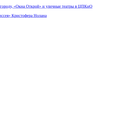
 городу, «Окна Открой» и уличные театры в ЦПКиО
диссея» Кристофера Нолана