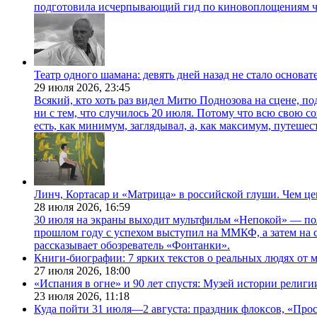
подготовила исчерпывающий гид по киновоплощениям ч
Театр одного шамана: девять дней назад не стало основа
29 июля 2026,
23:45
Всякий, кто хоть раз видел Митю Поднозова на сцене, по
ни с тем, что случилось 20 июля. Потому что всю свою 
есть, как минимум, заглядывал, а, как максимум, путешест
Линч, Кортасар и «Матрица» в российской глуши. Чем ц
28 июля 2026,
16:59
30 июля на экраны выходит мультфильм «Непокой» — по
прошлом году с успехом выступил на ММКФ, а затем на 
рассказывает обозреватель «Фонтанки».
Книги-биографии: 7 ярких текстов о реальных людях от
27 июля 2026,
18:00
«Испания в огне» и 90 лет спустя: Музей истории религ
23 июля 2026,
11:18
Куда пойти 31 июля—2 августа: праздник флоксов, «Про