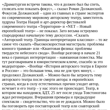
«Драматургия встречи такова, что я должен был бы спеть,
сплясать или показать фокус», – сказал Роман Должанский.
Фокусов Должанский – один из главных в стране экспертов
по современному мировому авторскому театру, заместитель
худрука Театра Наций и арт-директор фестивалей
современного театра «Территория» и «NET – Новый
европейский театр» – не показал. Зато весьма остроумно
спародировал начальную тему дискуссии. «Сказать
«Авторский театр. Границы интерпретации классики» – то же
самое что сказать «Высокоскоростная магистраль: проблемы
конного трамвая» или «Квантовая физика: проблемы
твердости небесного свода». Вообще разговор в начале 21
века о границах интерпретации – навязанная повестка. Мы
тут разговариваем в юмористическом ключе, спасибо за это
модераторам». «Вообще «История авторского театра в Европе
и России» – это большая тема, она не для трех минут, –
продолжил Должанский. – Можно было бы затронуть тему
авторского театра после смерти автора: в европейских
странах, когда в силу естественных причин уходит автор,
исчезает и его театр – у нас этого не происходит. Театр, в
котором мы находимся, БДТ, 25 лет после ухода Товстоногова
ждал регенерации. Вчерашняя премьера и предыдущие
спектакли – свидетельство, что он ее дождался. Можно было
бы поговорить про поставторский театр или соавторский