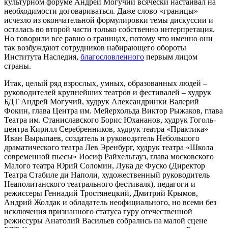
культурном форуме Андрей Могучий всячески настаивал на
необходимости договариваться. Даже слово «границы»
исчезло из окончательной формулировки темы дискуссии и
осталась во второй части только собственно интерпретация.
Но говорили все равно о границах, потому что именно они
так возбуждают сотрудников набирающего обороты
Института Наследия,
благословленного
первым лицом
страны.
Итак, целый ряд взрослых, умных, образованных людей –
руководителей крупнейших театров и фестивалей – худрук
БДТ Андрей Могучий, худрук Александринки Валерий
Фокин, глава Центра им. Мейерхольда Виктор Рыжаков, глава
Театра им. Станиславского Борис Юхананов, худрук Гоголь-
центра Кирилл Серебренников, худрук театра «Практика»
Иван Вырыпаев, создатель и руководитель Небольшого
драматического театра Лев Эренбург, худрук театра «Школа
современной пьесы» Иосиф Райхельгауз, глава московского
Малого театра Юрий Соломин, Лука де Фуско (Директор
Театра Стабиле ди Наполи, художественный руководитель
Неаполитанского театрального фестиваля), педагоги и
режиссеры Геннадий Тростянецкий, Дмитрий Крымов,
Андрий Жолдак и обладатель неофициального, но всеми без
исключения признанного статуса гуру отечественной
режиссуры Анатолий Васильев собрались на малой сцене