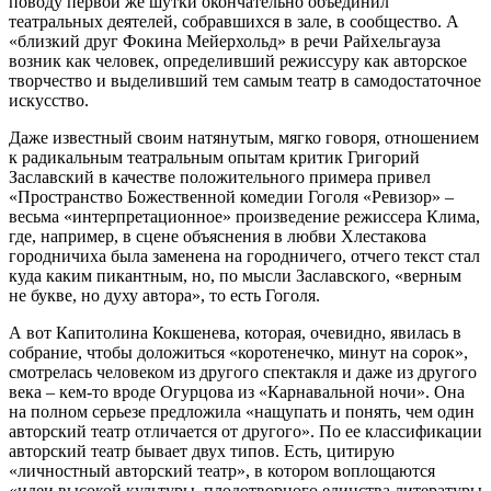
поводу первой же шутки окончательно объединил
театральных деятелей, собравшихся в зале, в сообщество. А
«близкий друг Фокина Мейерхольд» в речи Райхельгауза
возник как человек, определивший режиссуру как авторское
творчество и выделивший тем самым театр в самодостаточное
искусство.
Даже известный своим натянутым, мягко говоря, отношением
к радикальным театральным опытам критик Григорий
Заславский в качестве положительного примера привел
«Пространство Божественной комедии Гоголя «Ревизор» –
весьма «интерпретационное» произведение режиссера Клима,
где, например, в сцене объяснения в любви Хлестакова
городничиха была заменена на городничего, отчего текст стал
куда каким пикантным, но, по мысли Заславского, «верным
не букве, но духу автора», то есть Гоголя.
А вот Капитолина Кокшенева, которая, очевидно, явилась в
собрание, чтобы доложиться «коротенечко, минут на сорок»,
смотрелась человеком из другого спектакля и даже из другого
века – кем-то вроде Огурцова из «Карнавальной ночи». Она
на полном серьезе предложила «нащупать и понять, чем один
авторский театр отличается от другого». По ее классификации
авторский театр бывает двух типов. Есть, цитирую
«личностный авторский театр», в котором воплощаются
«идеи высокой культуры, плодотворного единства литературы