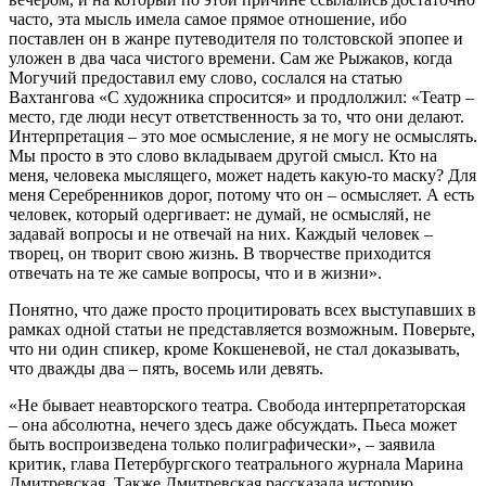
часто, эта мысль имела самое прямое отношение, ибо
поставлен он в жанре путеводителя по толстовской эпопее и
уложен в два часа чистого времени. Сам же Рыжаков, когда
Могучий предоставил ему слово, сослался на статью
Вахтангова «С художника спросится» и продлолжил: «Театр –
место, где люди несут ответственность за то, что они делают.
Интерпретация – это мое осмысление, я не могу не осмыслять.
Мы просто в это слово вкладываем другой смысл. Кто на
меня, человека мыслящего, может надеть какую-то маску? Для
меня Серебренников дорог, потому что он – осмысляет. А есть
человек, который одергивает: не думай, не осмысляй, не
задавай вопросы и не отвечай на них. Каждый человек –
творец, он творит свою жизнь. В творчестве приходится
отвечать на те же самые вопросы, что и в жизни».
Понятно, что даже просто процитировать всех выступавших в
рамках одной статьи не представляется возможным. Поверьте,
что ни один спикер, кроме Кокшеневой, не стал доказывать,
что дважды два – пять, восемь или девять.
«Не бывает неавторского театра. Свобода интерпретаторская
– она абсолютна, нечего здесь даже обсуждать. Пьеса может
быть воспроизведена только полиграфически», – заявила
критик, глава Петербургского театрального журнала Марина
Дмитревская. Также Дмитревская рассказала историю