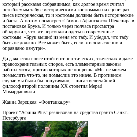
который рассказал собравшимся, как долгое время считал
незыблемым табу с историческими костюмами на сцене: раз
пьеса историческая, то и костюмы должны быть исторические
и баста. А потом посмотрел «Тимона Афинского» Шекспира в
постановке Брука. И только через полчаса просмотра
обнаружил, что все персонажи одеты в современные
костюмы. «Брук вышиб из меня это табу. И убедил, что табу
быть не должно. Все может быть, если это осмысленно и
оправдано изнутри».
Да даже если вовсе отойти от эстетических, этических и даже
правоохранительных споров, есть элементарные законы
работы мозга, против которых не попрешь. «Мы не можем
помыслить что-то, не помыслив это иначе. В противном
случае мы были бы попугаями», – писал величайший
философ второй половины XX столетия Мераб
Мамардашвили.
Жанна Зарецкая, «Фонтанка.ру»
Проект "Афиша Plus" реализован на средства гранта Санкт-
Петербурга