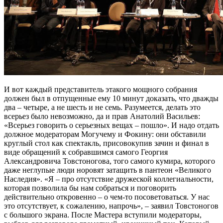
И вот каждый представитель этакого мощного собрания
должен был в отпущенные ему 10 минут доказать, что дважды
два – четыре, а не шесть и не семь. Разумеется, делать это
всерьез было невозможно, да и прав Анатолий Васильев:
«Всерьез говорить о серьезных вещах – пошло». И надо отдать
должное модераторам Могучему и Фокину: они обставили
круглый стол как спектакль, присовокупив зачин и финал в
виде обращений к собравшимся самого Георгия
Александровича Товстоногова, того самого кумира, которого
даже неглупые люди норовят затащить в пантеон «Великого
Наследия». «Я – про отсутствие дружеской коллегиальности,
которая позволила бы нам собраться и поговорить
действительно откровенно – о чем-то посоветоваться. У нас
это отсутствует, к сожалению, напрочь», – заявил Товстоногов
с большого экрана. После Мастера вступили модераторы,