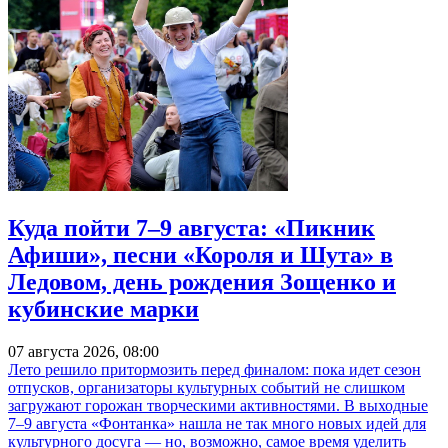
Куда пойти 7–9 августа: «Пикник
Афиши», песни «Короля и Шута» в
Ледовом, день рождения Зощенко и
кубинские марки
07 августа 2026, 08:00
Лето решило притормозить перед финалом: пока идет сезон
отпусков, организаторы культурных событий не слишком
загружают горожан творческими активностями. В выходные
7–9 августа «Фонтанка» нашла не так много новых идей для
культурного досуга — но, возможно, самое время уделить