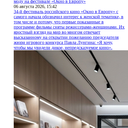
моду на фестивале «Окно в Европу»
06 августа 2026,
15:42
34-й фестиваль российского кино «Окно в Европу» с
самого начала обозначил интерес к женской тематике, в
том числе и потому, что первые показанные в
программе фильмы сняты режиссерами-женщинами. Их
яростный взгляд на мир во многом отвечает
высказанному на открытии пожеланию председателя
жюри игрового конкурса Павла Лунгина: «Я хочу,
чтобы мы увидели дикое, непредсказуемое кино».