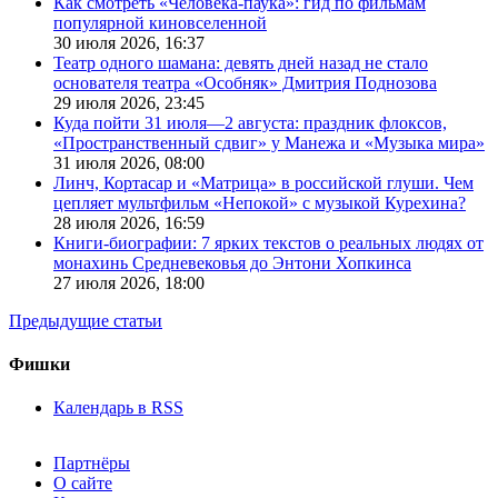
Как смотреть «Человека-паука»: гид по фильмам
популярной киновселенной
30 июля 2026,
16:37
Театр одного шамана: девять дней назад не стало
основателя театра «Особняк» Дмитрия Поднозова
29 июля 2026,
23:45
Куда пойти 31 июля—2 августа: праздник флоксов,
«Пространственный сдвиг» у Манежа и «Музыка мира»
31 июля 2026,
08:00
Линч, Кортасар и «Матрица» в российской глуши. Чем
цепляет мультфильм «Непокой» с музыкой Курехина?
28 июля 2026,
16:59
Книги-биографии: 7 ярких текстов о реальных людях от
монахинь Средневековья до Энтони Хопкинса
27 июля 2026,
18:00
Предыдущие статьи
Фишки
Календарь в RSS
Партнёры
О сайте