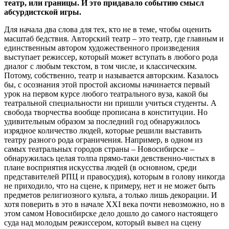
театр, или границы. И это придавало событию смысл
абсурдистской игры.
Для начала два слова для тех, кто не в теме, чтобы оценить
масштаб бедствия. Авторский театр – это театр, где главным и
единственным автором художественного произведения
выступает режиссер, который может вступать в любого рода
диалог с любым текстом, в том числе, и классическим.
Потому, собственно, театр и называется авторским. Казалось
бы, с осознания этой простой аксиомы начинается первый
урок на первом курсе любого театрального вуза, какой бы
театральной специальности ни пришли учиться студенты. А
свобода творчества вообще прописана в конституции. Но
удивительным образом за последний год обнаружилось
изрядное количество людей, которые решили выставить
театру разного рода ограничения. Например, в одном из
самых театральных городов страны – Новосибирске –
обнаружилась целая толпа прямо-таки девственно-чистых в
плане восприятия искусства людей (в основном, среди
представителей РПЦ и правосудия), которым в голову никогда
не приходило, что на сцене, к примеру, нет и не может быть
предметов религиозного культа, а только лишь декорации. И
хотя поверить в это в начале XXI века почти невозможно, но в
этом самом Новосибирске дело дошло до самого настоящего
суда над молодым режиссером, который вывел на сцену