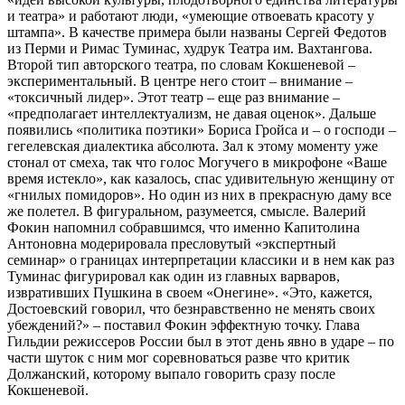
и театра» и работают люди, «умеющие отвоевать красоту у
штампа». В качестве примера были названы Сергей Федотов
из Перми и Римас Туминас, худрук Театра им. Вахтангова.
Второй тип авторского театра, по словам Кокшеневой –
экспериментальный. В центре него стоит – внимание –
«токсичный лидер». Этот театр – еще раз внимание –
«предполагает интеллектуализм, не давая оценок». Дальше
появились «политика поэтики» Бориса Гройса и – о господи –
гегелевская диалектика абсолюта. Зал к этому моменту уже
стонал от смеха, так что голос Могучего в микрофоне «Ваше
время истекло», как казалось, спас удивительную женщину от
«гнилых помидоров». Но один из них в прекрасную даму все
же полетел. В фигуральном, разумеется, смысле. Валерий
Фокин напомнил собравшимся, что именно Капитолина
Антоновна модерировала пресловутый «экспертный
семинар» о границах интерпретации классики и в нем как раз
Туминас фигурировал как один из главных варваров,
извративших Пушкина в своем «Онегине». «Это, кажется,
Достоевский говорил, что безнравственно не менять своих
убеждений?» – поставил Фокин эффектную точку. Глава
Гильдии режиссеров России был в этот день явно в ударе – по
части шуток с ним мог соревноваться разве что критик
Должанский, которому выпало говорить сразу после
Кокшеневой.