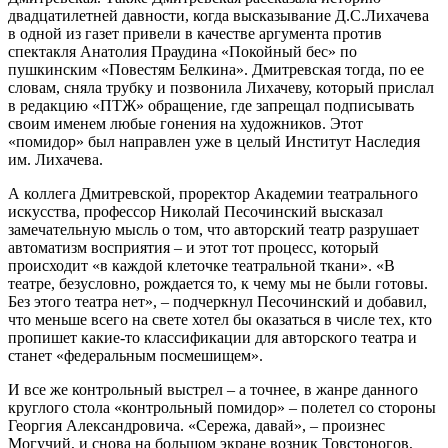
двадцатилетней давности, когда высказывание Д.С.Лихачева
в одной из газет привели в качестве аргумента против
спектакля Анатолия Праудина «Покойный бес» по
пушкинским «Повестям Белкина». Дмитревская тогда, по ее
словам, сняла трубку и позвонила Лихачеву, который прислал
в редакцию «ПТЖ» обращение, где запрещал подписывать
своим именем любые гонения на художников. Этот
«помидор» был направлен уже в целый Институт Наследия
им. Лихачева.
А коллега Дмитревской, проректор Академии театрального
искусства, профессор Николай Песочинский высказал
замечательную мысль о том, что авторский театр разрушает
автоматизм восприятия – и этот тот процесс, который
происходит «в каждой клеточке театральной ткани». «В
театре, безусловно, рождается то, к чему мы не были готовы.
Без этого театра нет», – подчеркнул Песочинский и добавил,
что меньше всего на свете хотел бы оказаться в числе тех, кто
пропишет какие-то классификации для авторского театра и
станет «федеральным посмешищем».
И все же контрольный выстрел – а точнее, в жанре данного
круглого стола «контрольный помидор» – полетел со стороны
Георгия Александровича. «Сережа, давай», – произнес
Могучий, и снова на большом экране возник Товстоногов,