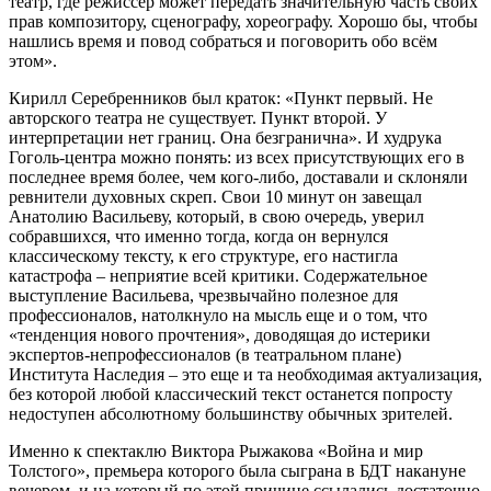
театр, где режиссер может передать значительную часть своих
прав композитору, сценографу, хореографу. Хорошо бы, чтобы
нашлись время и повод собраться и поговорить обо всём
этом».
Кирилл Серебренников был краток: «Пункт первый. Не
авторского театра не существует. Пункт второй. У
интерпретации нет границ. Она безгранична». И худрука
Гоголь-центра можно понять: из всех присутствующих его в
последнее время более, чем кого-либо, доставали и склоняли
ревнители духовных скреп. Свои 10 минут он завещал
Анатолию Васильеву, который, в свою очередь, уверил
собравшихся, что именно тогда, когда он вернулся
классическому тексту, к его структуре, его настигла
катастрофа – неприятие всей критики. Содержательное
выступление Васильева, чрезвычайно полезное для
профессионалов, натолкнуло на мысль еще и о том, что
«тенденция нового прочтения», доводящая до истерики
экспертов-непрофессионалов (в театральном плане)
Института Наследия – это еще и та необходимая актуализация,
без которой любой классический текст останется попросту
недоступен абсолютному большинству обычных зрителей.
Именно к спектаклю Виктора Рыжакова «Война и мир
Толстого», премьера которого была сыграна в БДТ накануне
вечером, и на который по этой причине ссылались достаточно