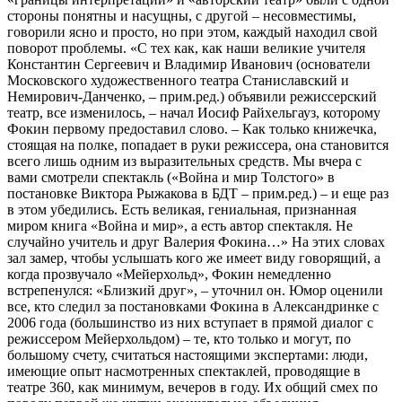
стороны понятны и насущны, с другой – несовместимы,
говорили ясно и просто, но при этом, каждый находил свой
поворот проблемы. «С тех как, как наши великие учителя
Константин Сергеевич и Владимир Иванович (основатели
Московского художественного театра Станиславский и
Немирович-Данченко, – прим.ред.) объявили режиссерский
театр, все изменилось, – начал Иосиф Райхельгауз, которому
Фокин первому предоставил слово. – Как только книжечка,
стоящая на полке, попадает в руки режиссера, она становится
всего лишь одним из выразительных средств. Мы вчера с
вами смотрели спектакль («Война и мир Толстого» в
постановке Виктора Рыжакова в БДТ – прим.ред.) – и еще раз
в этом убедились. Есть великая, гениальная, признанная
миром книга «Война и мир», а есть автор спектакля. Не
случайно учитель и друг Валерия Фокина…» На этих словах
зал замер, чтобы услышать кого же имеет виду говорящий, а
когда прозвучало «Мейерхольд», Фокин немедленно
встрепенулся: «Близкий друг», – уточнил он. Юмор оценили
все, кто следил за постановками Фокина в Александринке с
2006 года (большинство из них вступает в прямой диалог с
режиссером Мейерхольдом) – те, кто только и могут, по
большому счету, считаться настоящими экспертами: люди,
имеющие опыт насмотренных спектаклей, проводящие в
театре 360, как минимум, вечеров в году. Их общий смех по