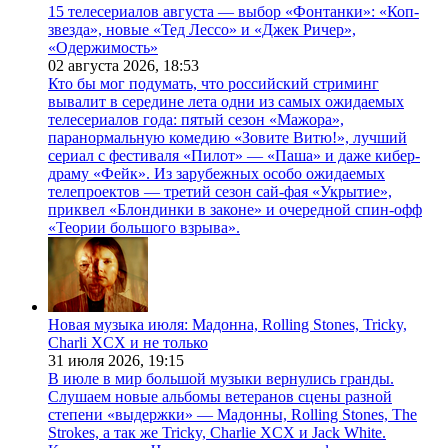
15 телесериалов августа — выбор «Фонтанки»: «Коп-
звезда», новые «Тед Лессо» и «Джек Ричер»,
«Одержимость»
02 августа 2026,
18:53
Кто бы мог подумать, что российский стриминг
вывалит в середине лета одни из самых ожидаемых
телесериалов года: пятый сезон «Мажора»,
паранормальную комедию «Зовите Витю!», лучший
сериал с фестиваля «Пилот» — «Паша» и даже кибер-
драму «Фейк». Из зарубежных особо ожидаемых
телепроектов — третий сезон сай-фая «Укрытие»,
приквел «Блондинки в законе» и очередной спин-офф
«Теории большого взрыва».
Новая музыка июля: Мадонна, Rolling Stones, Tricky,
Charli XCX и не только
31 июля 2026,
19:15
В июле в мир большой музыки вернулись гранды.
Слушаем новые альбомы ветеранов сцены разной
степени «выдержки» — Мадонны, Rolling Stones, The
Strokes, а так же Tricky, Charlie XCX и Jack White.