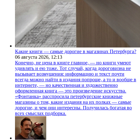
Какие книги — самые дорогие в магазинах Петербурга?
06 августа 2026,
12:13
Конечно, не цена в книге главное, — но книги умеют
удивлять и ею тоже. Тот случай, когда дороговизна не
вызывает возмущения: информацию и текст почти
всегда можно найти в издания попроще, а то и вообще в
интернете, — но качественная и художественно
оформленная книга — это произведение искусства.
«Фонтанка» расспросила петербургские книжные
магазины о том, какие издания на их полках — самые
дорогие, и чем они интересны. Получилась богатая во
всех смыслах подборка.