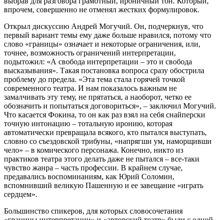
выбрав для разговора грамотный, ироничный тон. Который,
впрочем, совершенно не отменял жестких формулировок.
Открыл дискуссию Андрей Могучий. Он, подчеркнув, что
первый вариант темы ему даже больше нравился, потому что
слово «границы» означает и некоторые ограничения, или,
точнее, возможность ограничений интерпретации,
подытожил: «А свобода интерпретации – это и свобода
высказывания». Такая постановка вопроса сразу обострила
проблему до предела. «Эта тема стала горячей точкой
современного театра. И нам показалось важным не
замалчивать эту тему, не прятаться, а наоборот, четко ее
обозначить и попытаться договориться», – заключил Могучий.
Что касается Фокина, то он как раз взял на себя снайперски
точную интонацию – тотальную иронию, которая
автоматически превращала всякого, кто пытался выступать,
словно со съездовской трибуны, «напрягши ум, наморщивши
чело» – в комического персонажа. Конечно, никто из
практиков театра этого делать даже не пытался – все-таки
чувство жанра – часть профессии. В крайнем случае,
предавались воспоминаниям, как Юрий Соломин,
вспомнивший великую Пашенную и ее завещание «играть
сердцем».
Большинство спикеров, для которых словосочетания
«границы интерпретации» и «авторский театр» были с одной