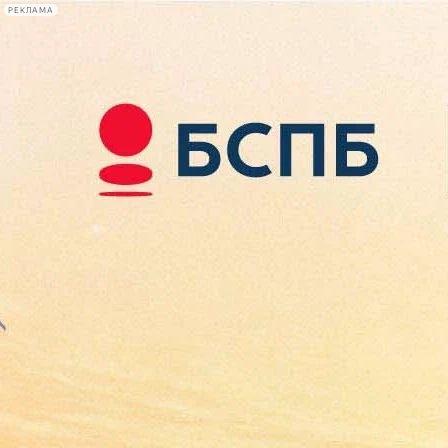
РЕКЛАМА
Афиша Plus
#телегид
Фонтанка.ру
Сегодня:
2026.08.09
16:45
Афиша Plus
кино
спектакли
выставки
концерты
лекции
книги
афиша плюс
новости
+