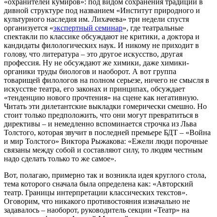
«охранителей кумиров»: под видом сохранения традиций в
дивной структуре под названием «Институт природного и
культурного наследия им. Лихачева» три недели спустя
организуется «
экспертный семинар
», где театральные
спектакли по классике обсуждают не критики, а доктора и
кандидаты филологических наук. И никому не приходит в
голову, что литература – это другое искусство, другая
профессия. Ну не обсуждают же химики, даже химики-
органики труды биологов и наоборот. А вот группа
товарищей филологов на полном серьезе, ничего не смысля в
искусстве театра, его законах и принципах, обсуждает
«тенденцию нового прочтения» на сцене как негативную.
Читать эти дилетантские выкладки гомерически смешно. Но
стоит только предположить, что они могут превратиться в
директивы – и немедленно вспоминается строчка из Льва
Толстого, которая звучит в последней премьере БДТ – «Война
и мир Толстого» Виктора Рыжакова: «Ежели люди порочные
связаны между собой и составляют силу, то людям честным
надо сделать только то же самое».
Вот, полагаю, примерно так и возникла идея круглого стола,
тема которого сначала была определена как: «Авторский
театр. Границы интерпретации классических текстов».
Оговорим, что никакого противостояния изначально не
задавалось – наоборот, руководитель секции «Театр» на