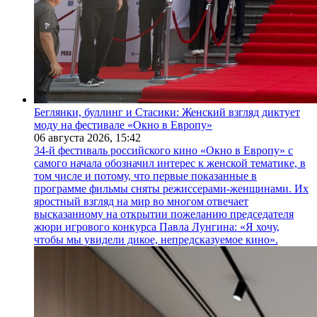
Беглянки, буллинг и Стасики: Женский взгляд диктует
моду на фестивале «Окно в Европу»
06 августа 2026,
15:42
34-й фестиваль российского кино «Окно в Европу» с
самого начала обозначил интерес к женской тематике, в
том числе и потому, что первые показанные в
программе фильмы сняты режиссерами-женщинами. Их
яростный взгляд на мир во многом отвечает
высказанному на открытии пожеланию председателя
жюри игрового конкурса Павла Лунгина: «Я хочу,
чтобы мы увидели дикое, непредсказуемое кино».