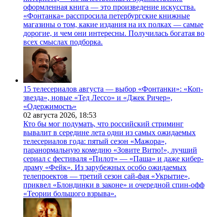
оформленная книга — это произведение искусства.
«Фонтанка» расспросила петербургские книжные
магазины о том, какие издания на их полках — самые
дорогие, и чем они интересны. Получилась богатая во
всех смыслах подборка.
15 телесериалов августа — выбор «Фонтанки»: «Коп-
звезда», новые «Тед Лессо» и «Джек Ричер»,
«Одержимость»
02 августа 2026,
18:53
Кто бы мог подумать, что российский стриминг
вывалит в середине лета одни из самых ожидаемых
телесериалов года: пятый сезон «Мажора»,
паранормальную комедию «Зовите Витю!», лучший
сериал с фестиваля «Пилот» — «Паша» и даже кибер-
драму «Фейк». Из зарубежных особо ожидаемых
телепроектов — третий сезон сай-фая «Укрытие»,
приквел «Блондинки в законе» и очередной спин-офф
«Теории большого взрыва».