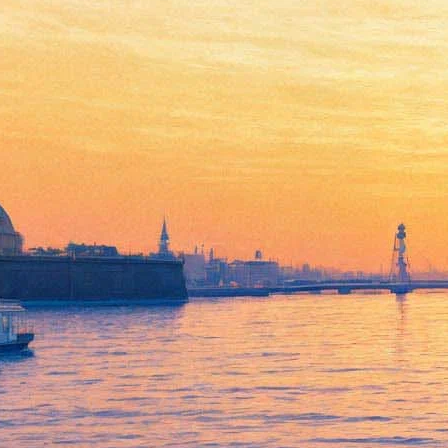
В сети появился трейлер
приквела к "Гарри Поттеру"
15 декабря 2015,
15:45
Версия для печати
Кинокомпания Warner Bros. Pictures опубликовала в Youtibe
ролик фильма "Фантастические звери и места их обитания", в
некотором роде являющегося приквелом к фильмам о Гарри
Поттере.