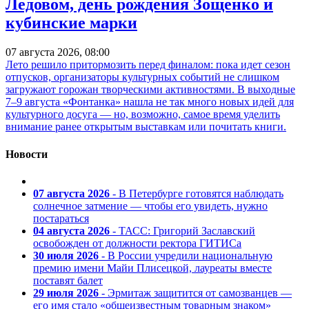
Ледовом, день рождения Зощенко и
кубинские марки
07 августа 2026, 08:00
Лето решило притормозить перед финалом: пока идет сезон
отпусков, организаторы культурных событий не слишком
загружают горожан творческими активностями. В выходные
7–9 августа «Фонтанка» нашла не так много новых идей для
культурного досуга — но, возможно, самое время уделить
внимание ранее открытым выставкам или почитать книги.
Новости
07 августа 2026
- В Петербурге готовятся наблюдать
солнечное затмение — чтобы его увидеть, нужно
постараться
04 августа 2026
- ТАСС: Григорий Заславский
освобожден от должности ректора ГИТИСа
30 июля 2026
- В России учредили национальную
премию имени Майи Плисецкой, лауреаты вместе
поставят балет
29 июля 2026
- Эрмитаж защитится от самозванцев —
его имя стало «общеизвестным товарным знаком»