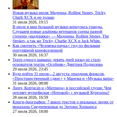
Новая музыка июля: Мадонна, Rolling Stones, Tricky,
Charli XCX и не только
31 июля 2026,
19:15
В июле в мир большой музыки вернулись гранды.
Слушаем новые альбомы ветеранов сцены разной
степени «выдержки» — Мадонны, Rolling Stones, The
Strokes, а так же Tricky, Charlie XCX и Jack White.
Как смотреть «Человека-паука»: гид по фильмам
популярной киновселенной
30 июля 2026,
16:37
Театр одного шамана: девять дней назад не стало
основателя театра «Особняк» Дмитрия Поднозова
29 июля 2026,
23:45
Куда пойти 31 июля—2 августа: праздник флоксов,
«Пространственный сдвиг» у Манежа и «Музыка мира»
31 июля 2026,
08:00
Линч, Кортасар и «Матрица» в российской глуши. Чем
цепляет мультфильм «Непокой» с музыкой Курехина?
28 июля 2026,
16:59
Книги-биографии: 7 ярких текстов о реальных людях от
монахинь Средневековья до Энтони Хопкинса
27 июля 2026,
18:00