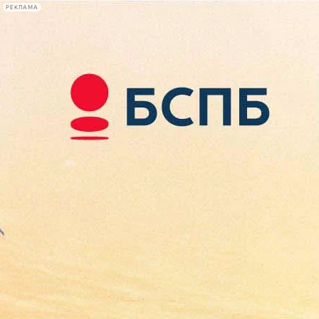
РЕКЛАМА
Афиша Plus
#телегид
Фонтанка.ру
Сегодня:
2026.08.08
12:50
Афиша Plus
кино
спектакли
выставки
концерты
лекции
книги
афиша плюс
новости
+