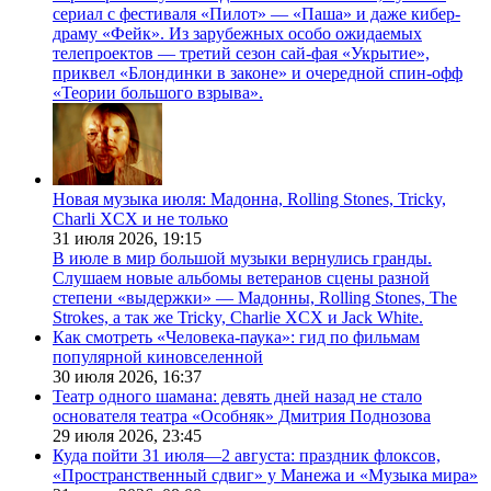
сериал с фестиваля «Пилот» — «Паша» и даже кибер-
драму «Фейк». Из зарубежных особо ожидаемых
телепроектов — третий сезон сай-фая «Укрытие»,
приквел «Блондинки в законе» и очередной спин-офф
«Теории большого взрыва».
Новая музыка июля: Мадонна, Rolling Stones, Tricky,
Charli XCX и не только
31 июля 2026,
19:15
В июле в мир большой музыки вернулись гранды.
Слушаем новые альбомы ветеранов сцены разной
степени «выдержки» — Мадонны, Rolling Stones, The
Strokes, а так же Tricky, Charlie XCX и Jack White.
Как смотреть «Человека-паука»: гид по фильмам
популярной киновселенной
30 июля 2026,
16:37
Театр одного шамана: девять дней назад не стало
основателя театра «Особняк» Дмитрия Поднозова
29 июля 2026,
23:45
Куда пойти 31 июля—2 августа: праздник флоксов,
«Пространственный сдвиг» у Манежа и «Музыка мира»