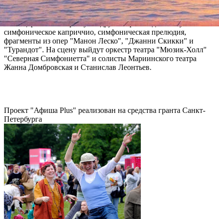
дворце.
В концерте также прозвучат другие произведения Пуччини –
симфоническое каприччио, симфоническая прелюдия,
фрагменты из опер "Манон Леско", "Джанни Скикки" и
"Турандот". На сцену выйдут оркестр театра "Мюзик-Холл"
"Северная Симфониетта" и солисты Мариинского театра
Жанна Домбровская и Станислав Леонтьев.
Проект "Афиша Plus" реализован на средства гранта Санкт-
Петербурга