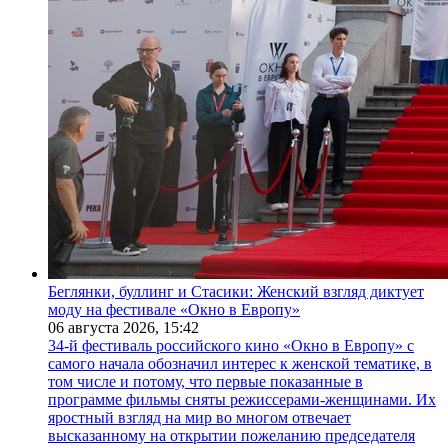
Беглянки, буллинг и Стасики: Женский взгляд диктует
моду на фестивале «Окно в Европу»
06 августа 2026,
15:42
34-й фестиваль российского кино «Окно в Европу» с
самого начала обозначил интерес к женской тематике, в
том числе и потому, что первые показанные в
программе фильмы сняты режиссерами-женщинами. Их
яростный взгляд на мир во многом отвечает
высказанному на открытии пожеланию председателя