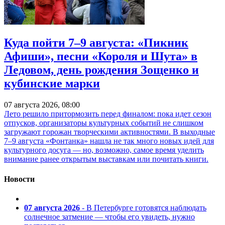
Куда пойти 7–9 августа: «Пикник
Афиши», песни «Короля и Шута» в
Ледовом, день рождения Зощенко и
кубинские марки
07 августа 2026, 08:00
Лето решило притормозить перед финалом: пока идет сезон
отпусков, организаторы культурных событий не слишком
загружают горожан творческими активностями. В выходные
7–9 августа «Фонтанка» нашла не так много новых идей для
культурного досуга — но, возможно, самое время уделить
внимание ранее открытым выставкам или почитать книги.
Новости
07 августа 2026
- В Петербурге готовятся наблюдать
солнечное затмение — чтобы его увидеть, нужно