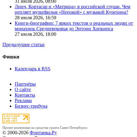
31 июля 2026,
08:00
Линч, Кортасар и «Матрица» в российской глуши. Чем
цепляет мультфильм «Непокой» с музыкой Курехина?
28 июля 2026,
16:59
Книги-биографии: 7 ярких текстов о реальных людях от
монахинь Средневековья до Энтони Хопкинса
27 июля 2026,
18:00
Предыдущие статьи
Фишки
Календарь в RSS
Партнёры
О сайте
Контакты
Реклама
Бизнес-трибуна
Проект реализован на средства гранта Санкт-Петербурга
© 2000-2026
Фонтанка.Ру