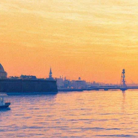
В Петербурге исполнят
неизвестное скерцо Пуччини
14 декабря 2015,
16:22
Версия для печати
В рамках IV Санкт-Петербургского международного
культурного форума в нашем городе впервые в России будет
исполнено недавно найденное и ранее неизвестное скерцо
Джакомо Пуччини.
Партитура для симфонического оркестра была случайно
приобретена у итальянского букиниста и передана в Центр
изучения творчества композитора. В результате переговоров с
Центром художественный руководитель Петербургского
Мюзик-Холла Фабио Мастранджело получил право первого
исполнения скерцо в России под своим руководством.
Музыкальная премьера состоится 15 декабря в Юсуповском