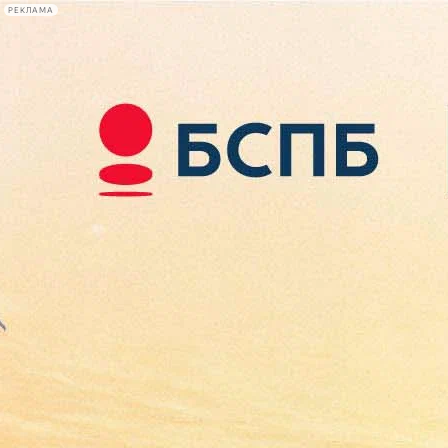
РЕКЛАМА
Афиша Plus
#телегид
Фонтанка.ру
Сегодня:
2026.08.08
12:01
Афиша Plus
кино
спектакли
выставки
концерты
лекции
книги
афиша плюс
новости
+