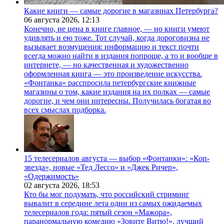
Какие книги — самые дорогие в магазинах Петербурга?
06 августа 2026,
12:13
Конечно, не цена в книге главное, — но книги умеют
удивлять и ею тоже. Тот случай, когда дороговизна не
вызывает возмущения: информацию и текст почти
всегда можно найти в издания попроще, а то и вообще в
интернете, — но качественная и художественно
оформленная книга — это произведение искусства.
«Фонтанка» расспросила петербургские книжные
магазины о том, какие издания на их полках — самые
дорогие, и чем они интересны. Получилась богатая во
всех смыслах подборка.
15 телесериалов августа — выбор «Фонтанки»: «Коп-
звезда», новые «Тед Лессо» и «Джек Ричер»,
«Одержимость»
02 августа 2026,
18:53
Кто бы мог подумать, что российский стриминг
вывалит в середине лета одни из самых ожидаемых
телесериалов года: пятый сезон «Мажора»,
паранормальную комедию «Зовите Витю!», лучший