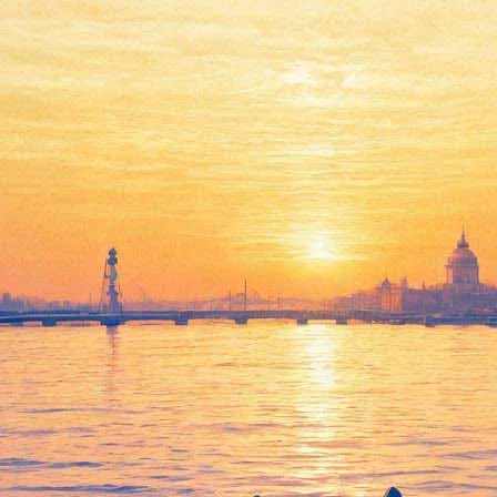
ом сыграют общую премьеру
состоится премьера спектакля режиссера Бориса Павловича «Яз
тара репетировался в течение года. Люди с аутизмом из центра
сты из труппы БДТ.
-релизе от Форума, станет своеобразным сигналом обществу о то
о творчества. Режиссер Борис Павлович подчеркивает, что глав
ержательных репетиций.
, так что по прошествии Форума его смогут увидеть все желающи
й в этом году руководит художественный руководитель БДТ Анд
дет Борис Павлович. Кроме того, будет организован мастер-клас