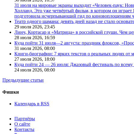
31 июля на мировые экраны выходит «Человек-паук: Нов
Холланд. Это уже четвёртый фильм, в котором он играет 
подготовила исчерпывающий гид по киновоплощениям ч
Театр одного шамана: девять дней назад не стало основа
29 июля 2026,
23:45
Линч, Кортасар и «Матрица» в российской глуши. Чем ц
28 июля 2026,
16:59
Куда пойти 31 июля—2 августа: праздник флоксов, «Про
31 июля 2026,
08:00
Книги-биографии: 7 ярких текстов о реальных людях от
27 июля 2026,
18:00
Куда пойти 24 — 26 июля: Джазовый фестиваль по всему
24 июля 2026,
08:00
Предыдущие статьи
Фишки
Календарь в RSS
Партнёры
О сайте
Контакты