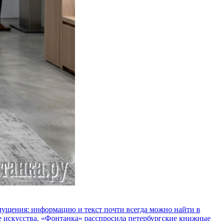
озмущения: информацию и текст почти всегда можно найти в
е искусства. «Фонтанка» расспросила петербургские книжные