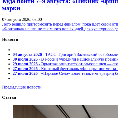
Куда пойти 7–9 августа: «Пикник Афиш
марки
07 августа 2026, 08:00
Лето решило притормозить перед финалом: пока идет сезон от
«Фонтанка» нашла не так много новых идей для культурного д
Новости
04 августа 2026
- ТАСС: Григорий Заславский освобожд
30 июля 2026
- В России учредили национальную премию
29 июля 2026
- Эрмитаж защитится от самозванцев — ег
27 июля 2026
- Книжный фестиваль «Фонарь» примет кни
27 июля 2026
- «Царское Село» зовет тезок императриц 
Предыдущие новости
Статьи