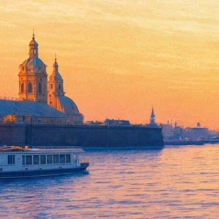
Актеры БДТ и люди с аутизм
13 декабря 2015,
14:58
Версия для печати
На IV Санкт-Петербургском международном культурном форуме 
Товстоногова и люди с аутизмом сыграют в нем вместе.
Спектакль по суфийской философской поэме Фарида ад-Дина Ат
исполнителей. Остальные участники – профессиональные арти
Исследовательский театральный проект, – как сказано в пресс
через благотворительные проекты, но и в процессе совместног
отрытия, которые были совершены во время длительных и сод
Спектакль войдет в репертуар БДТ и будет играться регулярно
Также в рамках социальной подсекции секции «Театр», которо
история, мировой опыт, перспективы развития», который прове