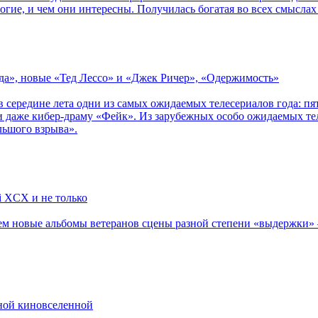
огие, и чем они интересны. Получилась богатая во всех смыслах
зда», новые «Тед Лессо» и «Джек Ричер», «Одержимость»
в середине лета одни из самых ожидаемых телесериалов года: 
 даже кибер-драму «Фейк». Из зарубежных особо ожидаемых тел
льшого взрыва».
li XCX и не только
новые альбомы ветеранов сцены разной степени «выдержки» — Мад
рной киновселенной