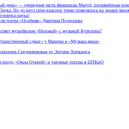
ый день» — очередная часть франшизы Marvel, посвящённая пох
Паука. Но до него сине-красное трико появлялось на экране мно
еловека-паука!
теля театра «Особняк» Дмитрия Поднозова
епляет мультфильм «Непокой» с музыкой Курехина?
странственный сдвиг» у Манежа и «Музыка мира»
 монахинь Средневековья до Энтони Хопкинса
 городу, «Окна Открой» и уличные театры в ЦПКиО