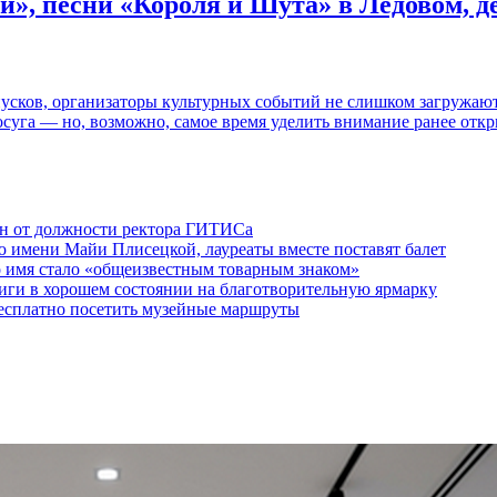
и», песни «Короля и Шута» в Ледовом, 
пусков, организаторы культурных событий не слишком загружаю
осуга — но, возможно, самое время уделить внимание ранее отк
ен от должности ректора ГИТИСа
 имени Майи Плисецкой, лауреаты вместе поставят балет
о имя стало «общеизвестным товарным знаком»
ги в хорошем состоянии на благотворительную ярмарку
бесплатно посетить музейные маршруты