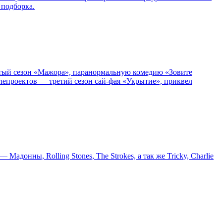
 подборка.
пятый сезон «Мажора», паранормальную комедию «Зовите
епроектов — третий сезон сай-фая «Укрытие», приквел
онны, Rolling Stones, The Strokes, а так же Tricky, Charlie