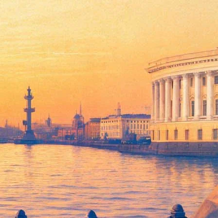
ык птиц». Актеры Большого драматического театра им. Г.А.
 «Антон тут рядом» составляют примерно половину состава
м, что общаться и помогать особенным людям можно не только
ное в спектакле являются полноценные художественные
е.
рей Могучий, пройдет круглый стол «Социальный театр:
с «Театр Угнетенных Аугусто Боаля: теория и практика»,