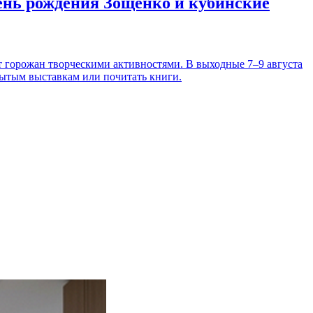
день рождения Зощенко и кубинские
т горожан творческими активностями. В выходные 7–9 августа
рытым выставкам или почитать книги.