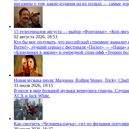
магазины о том, какие издания на их полках — самые дор
15 телесериалов августа — выбор «Фонтанки»: «Коп-зве
02 августа 2026,
18:53
Кто бы мог подумать, что российский стриминг вывалит 
Витю!», лучший сериал с фестиваля «Пилот» — «Паша» и
«Блондинки в законе» и очередной спин-офф «Теории бо
Новая музыка июля: Мадонна, Rolling Stones, Tricky, Char
31 июля 2026,
19:15
В июле в мир большой музыки вернулись гранды. Слушаем 
XCX и Jack White.
Как смотреть «Человека-паука»: гид по фильмам популя
30 июля 2026,
16:37