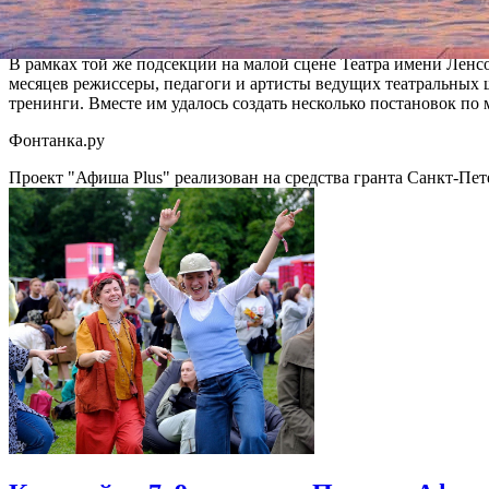
который проведет гость из Англии Адриан Джексон, последоват
времени меняются местами.
В рамках той же подсекции на малой сцене Театра имени Ленс
месяцев режиссеры, педагоги и артисты ведущих театральных
тренинги. Вместе им удалось создать несколько постановок по
Фонтанка.ру
Проект "Афиша Plus" реализован на средства гранта Санкт-Пет