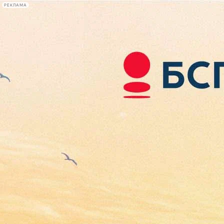
РЕКЛАМА
Афиша Plus
#телегид
Фонтанка.ру
Сегодня:
2026.08.07
13:17
Афиша Plus
кино
спектакли
выставки
концерты
лекции
книги
афиша плюс
новости
+