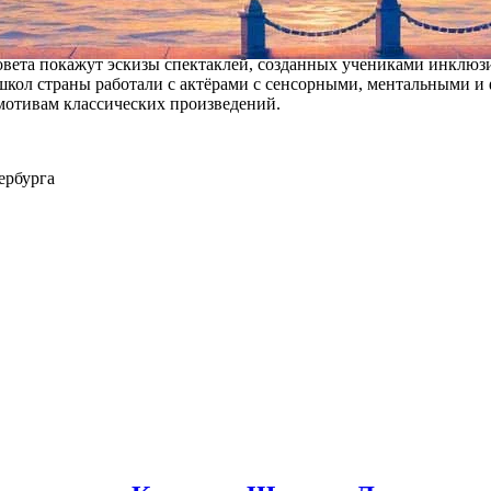
ель бразильского режиссера Боаля, разработавшего модель театр
овета покажут эскизы спектаклей, созданных учениками инклюз
 школ страны работали с актёрами с сенсорными, ментальными 
 мотивам классических произведений.
ербурга