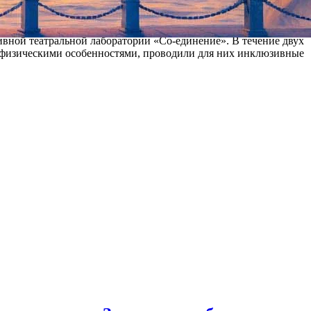
а, где актеры и зрители существуют на равных и время от
ивной театральной лаборатории «Со-единение». В течение двух
и физическими особенностями, проводили для них инклюзивные