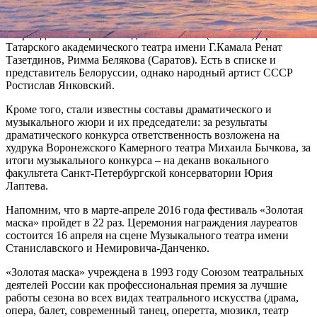
Также высшей театральной наградой страны будут
награждены актеры: Клавдия Кисенкова (Сахалин), артист
Татарского академического театра имени Г.Камала Ренат
Тазетдинов, Римма Белякова (Саратов). Есть в списке и
представитель Белоруссии, однако народный артист СССР
Ростислав Янковский.
Кроме того, стали известны составы драматического и
музыкального жюри и их председатели: за результаты
драматического конкурса ответственность возложена на
худрука Воронежского Камерного театра Михаила Бычкова, за
итоги музыкального конкурса – на деканв вокального
факультета Санкт-Петербургской консерватории Юрия
Лаптева.
Напомним, что в марте-апреле 2016 года фестиваль «Золотая
маска» пройдет в 22 раз. Церемония награждения лауреатов
состоится 16 апреля на сцене Музыкального театра имени
Станиславского и Немировича-Данченко.
«Золотая маска» учреждена в 1993 году Союзом театральных
деятелей России как профессиональная премия за лучшие
работы сезона во всех видах театрального искусства (драма,
опера, балет, современный танец, оперетта, мюзикл, театр