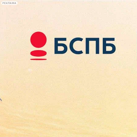
РЕКЛАМА
Афиша Plus
#телегид
Фонтанка.ру
Сегодня:
2026.08.09
16:58
Афиша Plus
кино
спектакли
выставки
концерты
лекции
книги
афиша плюс
новости
+