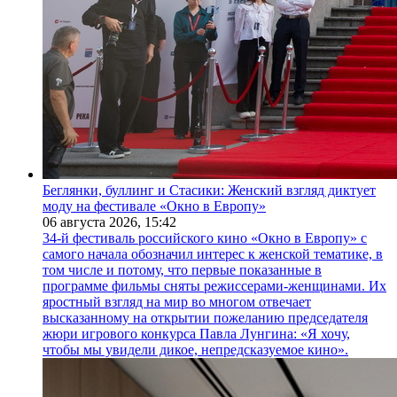
Беглянки, буллинг и Стасики: Женский взгляд диктует
моду на фестивале «Окно в Европу»
06 августа 2026,
15:42
34-й фестиваль российского кино «Окно в Европу» с
самого начала обозначил интерес к женской тематике, в
том числе и потому, что первые показанные в
программе фильмы сняты режиссерами-женщинами. Их
яростный взгляд на мир во многом отвечает
высказанному на открытии пожеланию председателя
жюри игрового конкурса Павла Лунгина: «Я хочу,
чтобы мы увидели дикое, непредсказуемое кино».