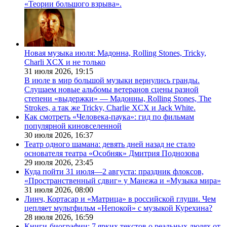
«Теории большого взрыва».
Новая музыка июля: Мадонна, Rolling Stones, Tricky,
Charli XCX и не только
31 июля 2026,
19:15
В июле в мир большой музыки вернулись гранды.
Слушаем новые альбомы ветеранов сцены разной
степени «выдержки» — Мадонны, Rolling Stones, The
Strokes, а так же Tricky, Charlie XCX и Jack White.
Как смотреть «Человека-паука»: гид по фильмам
популярной киновселенной
30 июля 2026,
16:37
Театр одного шамана: девять дней назад не стало
основателя театра «Особняк» Дмитрия Поднозова
29 июля 2026,
23:45
Куда пойти 31 июля—2 августа: праздник флоксов,
«Пространственный сдвиг» у Манежа и «Музыка мира»
31 июля 2026,
08:00
Линч, Кортасар и «Матрица» в российской глуши. Чем
цепляет мультфильм «Непокой» с музыкой Курехина?
28 июля 2026,
16:59
Книги-биографии: 7 ярких текстов о реальных людях от