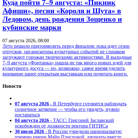
Куда пойти 7–9 августа: «Пикник
Афиши», песни «Короля и Шута» в
Ледовом, день рождения Зощенко и
кубинские марки
07 августа 2026, 08:00
Лето решило притормозить перед финалом: пока идет сезон
отпусков, организаторы культурных событий не слишком
загружают горожан творческими активностями. В выходные
7–9 августа «Фонтанка» нашла не так много новых идей для
культурного досуга — но, возможно, самое время уделить
внимание ранее открытым выставкам или почитать книги.
Новости
07 августа 2026
- В Петербурге готовятся наблюдать
солнечное затмение — чтобы его увидеть, нужно
постараться
04 августа 2026
- ТАСС: Григорий Заславский
освобожден от должности ректора ГИТИСа
30 июля 2026
- В России учредили национальную
премию имени Майи Плисецкой, лауреаты вместе