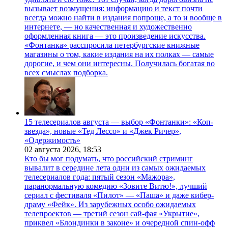
вызывает возмущения: информацию и текст почти
всегда можно найти в издания попроще, а то и вообще в
интернете, — но качественная и художественно
оформленная книга — это произведение искусства.
«Фонтанка» расспросила петербургские книжные
магазины о том, какие издания на их полках — самые
дорогие, и чем они интересны. Получилась богатая во
всех смыслах подборка.
15 телесериалов августа — выбор «Фонтанки»: «Коп-
звезда», новые «Тед Лессо» и «Джек Ричер»,
«Одержимость»
02 августа 2026,
18:53
Кто бы мог подумать, что российский стриминг
вывалит в середине лета одни из самых ожидаемых
телесериалов года: пятый сезон «Мажора»,
паранормальную комедию «Зовите Витю!», лучший
сериал с фестиваля «Пилот» — «Паша» и даже кибер-
драму «Фейк». Из зарубежных особо ожидаемых
телепроектов — третий сезон сай-фая «Укрытие»,
приквел «Блондинки в законе» и очередной спин-офф