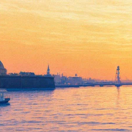
Первыми лауреатами
«Золотой маски – 2016» стали
Додин, Эйфман, Мессерер
08 декабря 2015,
03:03
Версия для печати
В Москве прозвучали имена первых – внеконкурсных –
лауреатом Национальной театральной премии «Золотая
маска». Лауреатов определил секретариат Союза театральных
деятелей России.
В почетной номинации «За выдающийся вклад в развитие
театрального искусства» лауреатами стали сценограф Борис
Мессерер, хореограф Борис Эйфман, режиссер,
художественный руководитель Санкт-Петербургского Малого
драматического театра – Театре Европы Лев Додин.