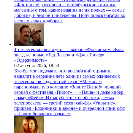
«Фонтанка» расспросила петербургские книжные
магазины о том, какие издания на их полках — самые
дорогие, и чем они интересны. Получилась богатая во
всех смыслах подборка.
15 телесериалов августа — выбор «Фонтанки»: «Коп-
звезда», новые «Тед Лессо» и «Джек Ричер»,
«Одержимость»
02 августа 2026,
18:53
Кто бы мог подумать, что российский стриминг
вывалит в середине лета одни из самых ожидаемых
телесериалов года: пятый сезон «Мажора»,
паранормальную комедию «Зовите Витю!», лучший
сериал с фестиваля «Пилот» — «Паша» и даже кибер-
драму «Фейк». Из зарубежных особо ожидаемых
телепроектов — третий сезон сай-фая «Укрытие»,
приквел «Блондинки в законе» и очередной спин-офф
«Теории большого взрыва».