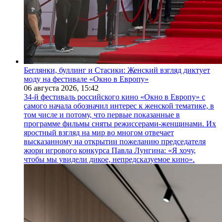
Беглянки, буллинг и Стасики: Женский взгляд диктует
моду на фестивале «Окно в Европу»
06 августа 2026,
15:42
34-й фестиваль российского кино «Окно в Европу» с
самого начала обозначил интерес к женской тематике, в
том числе и потому, что первые показанные в
программе фильмы сняты режиссерами-женщинами. Их
яростный взгляд на мир во многом отвечает
высказанному на открытии пожеланию председателя
жюри игрового конкурса Павла Лунгина: «Я хочу,
чтобы мы увидели дикое, непредсказуемое кино».