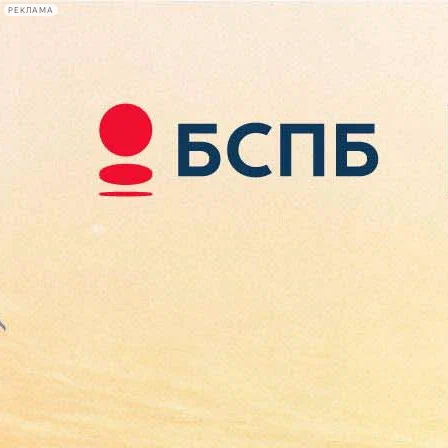
РЕКЛАМА
Афиша Plus
#телегид
Фонтанка.ру
Сегодня:
2026.08.09
14:29
Афиша Plus
кино
спектакли
выставки
концерты
лекции
книги
афиша плюс
новости
+