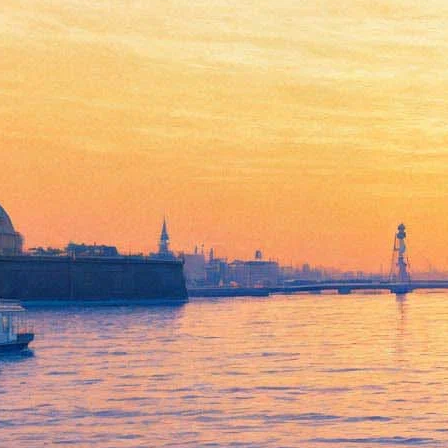
Новогодний "Шерлок"
пройдет в кинотеатрах и
будет "викторианским"
07 декабря 2015,
19:43
Версия для печати
Рождественский спецвыпуск популярного сериала "Шерлок"
можно будет увидеть в российских кинотеатрах 4 и 5 января,
об этом сообщает прокатчик эпизода, арт-объединение
Cool
connections
. Новая серия будет называться "Безобразная
невеста", ее действие будет происходить в викторианскую
эпоху.