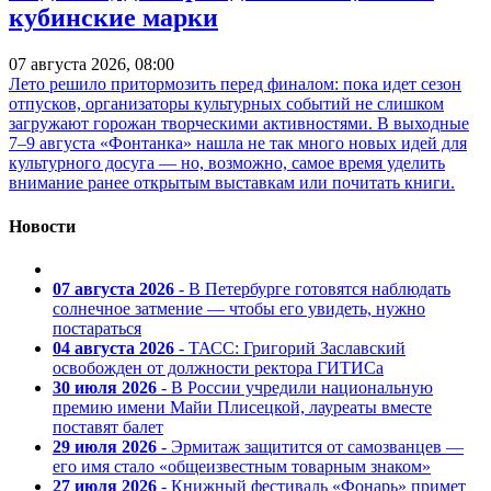
кубинские марки
07 августа 2026, 08:00
Лето решило притормозить перед финалом: пока идет сезон
отпусков, организаторы культурных событий не слишком
загружают горожан творческими активностями. В выходные
7–9 августа «Фонтанка» нашла не так много новых идей для
культурного досуга — но, возможно, самое время уделить
внимание ранее открытым выставкам или почитать книги.
Новости
07 августа 2026
- В Петербурге готовятся наблюдать
солнечное затмение — чтобы его увидеть, нужно
постараться
04 августа 2026
- ТАСС: Григорий Заславский
освобожден от должности ректора ГИТИСа
30 июля 2026
- В России учредили национальную
премию имени Майи Плисецкой, лауреаты вместе
поставят балет
29 июля 2026
- Эрмитаж защитится от самозванцев —
его имя стало «общеизвестным товарным знаком»
27 июля 2026
- Книжный фестиваль «Фонарь» примет