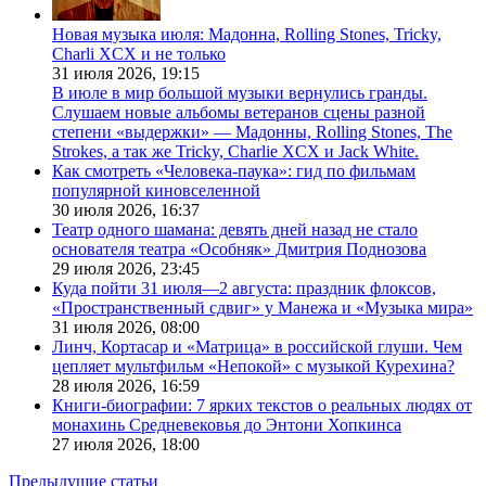
Новая музыка июля: Мадонна, Rolling Stones, Tricky,
Charli XCX и не только
31 июля 2026,
19:15
В июле в мир большой музыки вернулись гранды.
Слушаем новые альбомы ветеранов сцены разной
степени «выдержки» — Мадонны, Rolling Stones, The
Strokes, а так же Tricky, Charlie XCX и Jack White.
Как смотреть «Человека-паука»: гид по фильмам
популярной киновселенной
30 июля 2026,
16:37
Театр одного шамана: девять дней назад не стало
основателя театра «Особняк» Дмитрия Поднозова
29 июля 2026,
23:45
Куда пойти 31 июля—2 августа: праздник флоксов,
«Пространственный сдвиг» у Манежа и «Музыка мира»
31 июля 2026,
08:00
Линч, Кортасар и «Матрица» в российской глуши. Чем
цепляет мультфильм «Непокой» с музыкой Курехина?
28 июля 2026,
16:59
Книги-биографии: 7 ярких текстов о реальных людях от
монахинь Средневековья до Энтони Хопкинса
27 июля 2026,
18:00
Предыдущие статьи