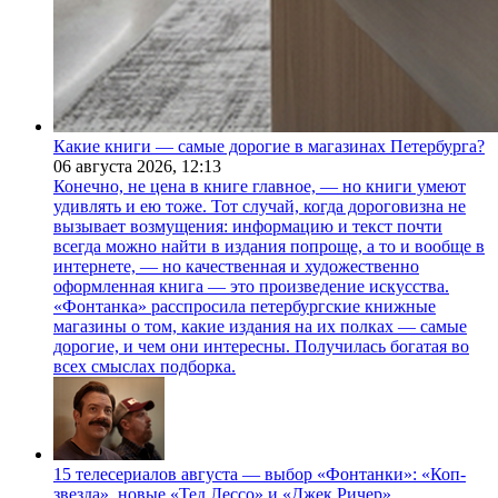
Какие книги — самые дорогие в магазинах Петербурга?
06 августа 2026,
12:13
Конечно, не цена в книге главное, — но книги умеют
удивлять и ею тоже. Тот случай, когда дороговизна не
вызывает возмущения: информацию и текст почти
всегда можно найти в издания попроще, а то и вообще в
интернете, — но качественная и художественно
оформленная книга — это произведение искусства.
«Фонтанка» расспросила петербургские книжные
магазины о том, какие издания на их полках — самые
дорогие, и чем они интересны. Получилась богатая во
всех смыслах подборка.
15 телесериалов августа — выбор «Фонтанки»: «Коп-
звезда», новые «Тед Лессо» и «Джек Ричер»,