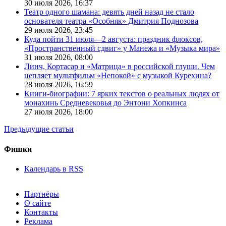
30 июля 2026,
16:37
Театр одного шамана: девять дней назад не стало
основателя театра «Особняк» Дмитрия Поднозова
29 июля 2026,
23:45
Куда пойти 31 июля—2 августа: праздник флоксов,
«Пространственный сдвиг» у Манежа и «Музыка мира»
31 июля 2026,
08:00
Линч, Кортасар и «Матрица» в российской глуши. Чем
цепляет мультфильм «Непокой» с музыкой Курехина?
28 июля 2026,
16:59
Книги-биографии: 7 ярких текстов о реальных людях от
монахинь Средневековья до Энтони Хопкинса
27 июля 2026,
18:00
Предыдущие статьи
Фишки
Календарь в RSS
Партнёры
О сайте
Контакты
Реклама