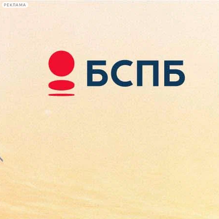
РЕКЛАМА
Афиша Plus
#телегид
Фонтанка.ру
Сегодня:
2026.08.09
14:36
Афиша Plus
кино
спектакли
выставки
концерты
лекции
книги
афиша плюс
новости
+