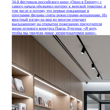
34-й фестиваль российского кино «Окно в Европу» с
самого начала обозначил интерес к женской тематике, в
том числе и потому, что первые показанные в
программе фильмы сняты режиссерами-женщинами. Их
яростный взгляд на мир во многом отвечает
высказанному на открытии пожеланию председателя
жюри игрового конкурса Павла Лунгина: «Я хочу,
чтобы мы увидели дикое, непредсказуемое кино».