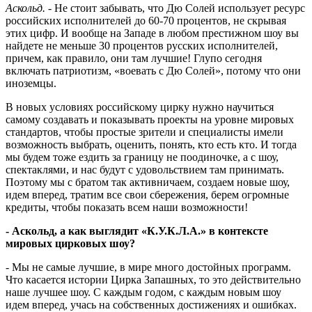
Аскольд.
- Не стоит забывать, что Дю Солей использует ресурс
российских исполнителей до 60-70 процентов, не скрывая
этих цифр. И вообще на Западе в любом престижном шоу вы
найдете не меньше 30 процентов русских исполнителей,
причем, как правило, они там лучшие! Глупо сегодня
включать патриотизм, «воевать с Дю Солей», потому что они
иноземцы.
В новых условиях российскому цирку нужно научиться
самому создавать и показывать проекты на уровне мировых
стандартов, чтобы простые зрители и специалисты имели
возможность выбрать, оценить, понять, кто есть кто. И тогда
мы будем тоже ездить за границу не поодиночке, а с шоу,
спектаклями, и нас будут с удовольствием там принимать.
Поэтому мы с братом так активничаем, создаем новые шоу,
идем вперед, тратим все свои сбережения, берем огромные
кредиты, чтобы показать всем наши возможности!
- Аскольд, а как выглядит «К.У.К.Л.А.» в контексте
мировых цирковых шоу?
- Мы не самые лучшие, в мире много достойных программ.
Что касается истории Цирка Запашных, то это действительно
наше лучшее шоу. С каждым годом, с каждым новым шоу
идем вперед, учась на собственных достижениях и ошибках.