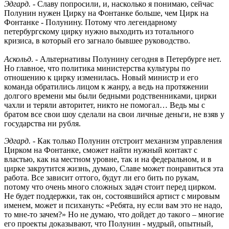
Эдгард.
- Славу попросили, и, насколько я понимаю, сейчас
Полунин нужен Цирку на Фонтанке больше, чем Цирк на
Фонтанке - Полунину. Потому что легендарному
петербургскому цирку нужно выходить из тотального
кризиса, в который его загнало бывшее руководство.
Аскольд
. - Альтернативы Полунину сегодня в Петербурге нет.
Но главное, что политика министерства культуры по
отношению к цирку изменилась. Новый министр и его
команда обратились лицом к жанру, а ведь на протяжении
долгого времени мы были бедными родственниками, цирки
чахли и теряли авторитет, никто не помогал… Ведь мы с
братом все свои шоу сделали на свои личные деньги, не взяв у
государства ни рубля.
Эдгард.
- Как только Полунин отстроит механизм управления
Цирком на Фонтанке, сможет найти нужный контакт с
властью, как на местном уровне, так и на федеральном, и в
цирке закрутится жизнь, думаю, Славе может понравиться эта
работа. Все зависит оттого, будут ли его бить по рукам,
потому что очень много сложных задач стоит перед цирком.
Не будет поддержки, так он, состоявшийся артист с мировым
именем, может и психануть: «Ребята, ну если вам это не надо,
то мне-то зачем?» Но не думаю, что дойдет до такого – многие
его проекты доказывают, что Полунин - мудрый, опытный,