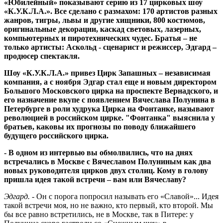
«Юбилейный» показывают серию из 17 цирковых шоу
«К.У.К.Л.А.». Все сделано с размахом: 170 артистов разных
жанров, тигры, львы и другие хищники, 800 костюмов,
оригинальные декорации, каскад световых, лазерных,
компьютерных и пиротехнических чудес. Братья – не
только артисты: Аскольд - сценарист и режиссер, Эдгард –
продюсер спектакля.
Шоу «К.У.К.Л.А.» привез Цирк Запашных – независимая
компания, а с ноября Эдгар стал еще и новым директором
Большого Московского цирка на проспекте Вернадского, и
его назначение вкупе с появлением Вячеслава Полунина в
Петербурге в роли худрука Цирка на Фонтанке, называют
революцией в российском цирке. "Фонтанка" выяснила у
братьев, каковы их прогнозы по поводу ближайшего
будущего российского цирка.
- В одном из интервью вы обмолвились, что на днях
встречались в Москве с Вячеславом Полуниным как два
новых руководителя цирков двух столиц. Кому в голову
пришла идея такой встречи – вам или Вячеславу?
Эдгард.
- Он с порога попросил называть его «Славой»... Идея
такой встречи моя, но не важно, кто первый, кто второй. Мы
бы все равно встретились, не в Москве, так в Питере: у