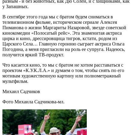
разным - и без животных, как Дю Солей, и с хищниками, как
у Запашных.
В сентябре этого года мы с братом будем сниматься в
телевизионном фильме, историческом сериале Алексея
Пиманова о жизни Маргариты Назаровой, звезде советской
кинокомедии «Полосатый рейс». Эта знаменитая актриса
цирка и кино, дрессировщица тигров, кстати, родом из
Царского Села… Главную героиню сыграет актриса Ольга
Погодина, а меня пригласили на роль ее супруга. Надеюсь,
получится яркий ТВ-продукт.
Что касается кино, то мы с братом не хотим расставаться с
проектом «К.У.К.Л.А.» и думаем о том, чтобы снять по его
мотивам художественную картину или полнометражный
мультфильм.
Михаил Садчиков
Фото Михаила Садчикова-мл.