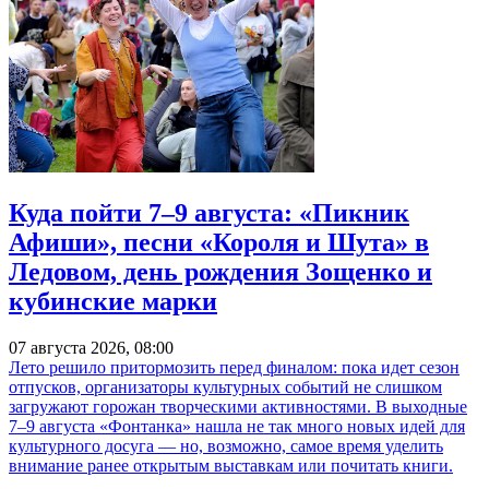
Куда пойти 7–9 августа: «Пикник
Афиши», песни «Короля и Шута» в
Ледовом, день рождения Зощенко и
кубинские марки
07 августа 2026, 08:00
Лето решило притормозить перед финалом: пока идет сезон
отпусков, организаторы культурных событий не слишком
загружают горожан творческими активностями. В выходные
7–9 августа «Фонтанка» нашла не так много новых идей для
культурного досуга — но, возможно, самое время уделить
внимание ранее открытым выставкам или почитать книги.