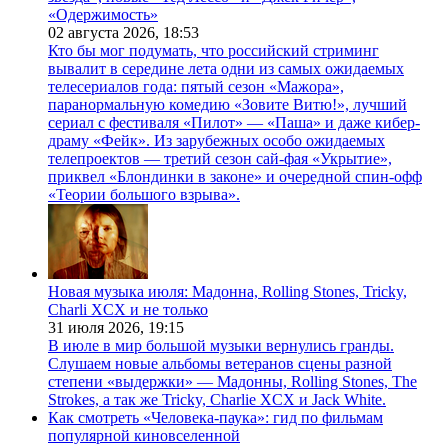
«Одержимость»
02 августа 2026,
18:53
Кто бы мог подумать, что российский стриминг
вывалит в середине лета одни из самых ожидаемых
телесериалов года: пятый сезон «Мажора»,
паранормальную комедию «Зовите Витю!», лучший
сериал с фестиваля «Пилот» — «Паша» и даже кибер-
драму «Фейк». Из зарубежных особо ожидаемых
телепроектов — третий сезон сай-фая «Укрытие»,
приквел «Блондинки в законе» и очередной спин-офф
«Теории большого взрыва».
Новая музыка июля: Мадонна, Rolling Stones, Tricky,
Charli XCX и не только
31 июля 2026,
19:15
В июле в мир большой музыки вернулись гранды.
Слушаем новые альбомы ветеранов сцены разной
степени «выдержки» — Мадонны, Rolling Stones, The
Strokes, а так же Tricky, Charlie XCX и Jack White.
Как смотреть «Человека-паука»: гид по фильмам
популярной киновселенной