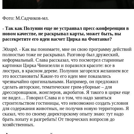
Фото: М.Садчиков-мл.
- Так как Полунин еще не устраивал пресс-конференции в
новом качестве, не раскрывал карты, может быть, вы
рассекретите его идеи насчет Цирка на Фонтанке?
Эдгард.
- Как вы понимаете, мне он свою программу действий
полностью тоже не раскрывал. Разговор был дружеский,
неформальный. Слава рассказал, что посмотрел старинные
картинки Цирка Чинизелли и поразился красоте: все в
люстрах, в красном дереве. Полунин загорелся желанием все
это восстановить! Какие-то его идеи мне показались
чрезвычайно оригинальными. Например, он предложил
сделать авторские, тематические грим-уборные – для
дрессировщиков, жонглеров, акробатов. Я такого в цирке еще
не видел… Говорил Слава и о том, что надо заняться
строительством гостиницы, что невозможно создать условия
для содержания животных, не получив новую территорию. Я
сказал, что по своему директорскому опыту знаю: тут надо
брать лопату и разгребать! От творческих вопросов до
хозяйственных.