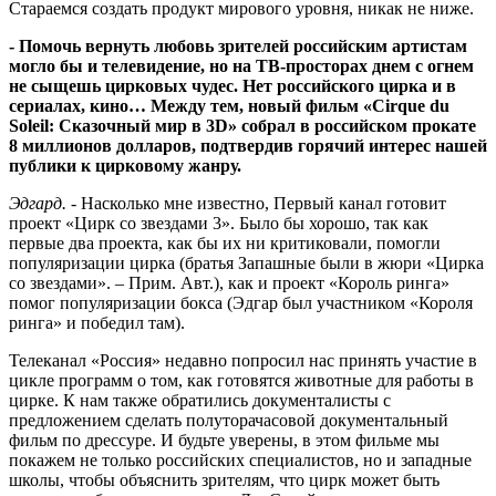
Стараемся создать продукт мирового уровня, никак не ниже.
- Помочь вернуть любовь зрителей российским артистам
могло бы и телевидение, но на ТВ-просторах днем с огнем
не сыщешь цирковых чудес. Нет российского цирка и в
сериалах, кино… Между тем, новый фильм «Cirque du
Soleil: Сказочный мир в 3D» собрал в российском прокате
8 миллионов долларов, подтвердив горячий интерес нашей
публики к цирковому жанру.
Эдгард.
- Насколько мне известно, Первый канал готовит
проект «Цирк со звездами 3». Было бы хорошо, так как
первые два проекта, как бы их ни критиковали, помогли
популяризации цирка (братья Запашные были в жюри «Цирка
со звездами». – Прим. Авт.), как и проект «Король ринга»
помог популяризации бокса (Эдгар был участником «Короля
ринга» и победил там).
Телеканал «Россия» недавно попросил нас принять участие в
цикле программ о том, как готовятся животные для работы в
цирке. К нам также обратились документалисты с
предложением сделать полуторачасовой документальный
фильм по дрессуре. И будьте уверены, в этом фильме мы
покажем не только российских специалистов, но и западные
школы, чтобы объяснить зрителям, что цирк может быть