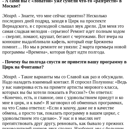
- А сами вы с «лопатой» уже сумели что-то «разгрести» в
Москве?
Эдгард.
- Знаете, что мне сейчас приятно? Несколько
последних дней подряд, заходя в Цирк на проспекте
Вернадского, я с проходной слышал звук дрели. Для меня это
самая сладкая мелодия - серьезно! Ремонт идет полным ходом
– сверлят, ломают, крушат, бегают с чертежами. Вот вчера на
конюшне выдалбливали кафель, который еще Брежнева
помнит… Но мы в ремонте не увязли: 2 марта премьера новой
программы «Времена», которая будет идти полгода.
- Почему бы полгода спустя не привезти вашу программу в
Цирк на Фонтанке?
Эдгард.
- Такие варианты мы со Славой как раз и обсуждали.
Надо наладить взаимный контакт. Я спросил Полунина: «Ведь
у вас наверняка есть на примете артисты мирового класса,
которых вы бы хотели показать в России?» Он ответил:
«Конечно, есть, и главное, они с удовольствием приедут и ко
мне в цирк, и к вам!» Я заговорил об обменных программах,
на что Слава ответил: «Если я захочу, даже не в качестве
обмена, а просто так, показать программу в вашем цирке, с
удовольствием это сделаю». У нас и в мыслях нет
препятствовать друг другу, ревновать, как бывало у прежних
руководителей цирков двух столиц. Наоборот, мы с большим