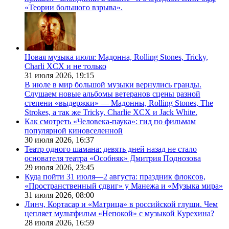
«Теории большого взрыва».
Новая музыка июля: Мадонна, Rolling Stones, Tricky,
Charli XCX и не только
31 июля 2026,
19:15
В июле в мир большой музыки вернулись гранды.
Слушаем новые альбомы ветеранов сцены разной
степени «выдержки» — Мадонны, Rolling Stones, The
Strokes, а так же Tricky, Charlie XCX и Jack White.
Как смотреть «Человека-паука»: гид по фильмам
популярной киновселенной
30 июля 2026,
16:37
Театр одного шамана: девять дней назад не стало
основателя театра «Особняк» Дмитрия Поднозова
29 июля 2026,
23:45
Куда пойти 31 июля—2 августа: праздник флоксов,
«Пространственный сдвиг» у Манежа и «Музыка мира»
31 июля 2026,
08:00
Линч, Кортасар и «Матрица» в российской глуши. Чем
цепляет мультфильм «Непокой» с музыкой Курехина?
28 июля 2026,
16:59