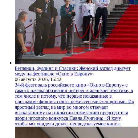
Беглянки, буллинг и Стасики: Женский взгляд диктует
моду на фестивале «Окно в Европу»
06 августа 2026,
15:42
34-й фестиваль российского кино «Окно в Европу» с
самого начала обозначил интерес к женской тематике, в
том числе и потому, что первые показанные в
программе фильмы сняты режиссерами-женщинами. Их
яростный взгляд на мир во многом отвечает
высказанному на открытии пожеланию председателя
жюри игрового конкурса Павла Лунгина: «Я хочу,
чтобы мы увидели дикое, непредсказуемое кино».