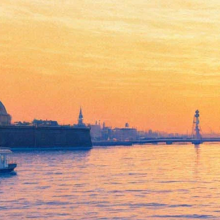
В Петербурге открывается
биеннале акварелистов
17 ноября 2015,
17:38
Версия для печати
18 ноября в пространстве "Конюшенный флигель"
Юсуповского дворца начинает работу международная
биеннале "Арт-Мост-Акварель". Этот фестиваль, являющийся
площадкой для творческого обмена между акварелистами
Санкт-Петербурга и зарубежных стран, проходит с 2001 года
и продолжает традиции Российского Императорского
Общества акварелистов.
В биеннале принимают участие как профессионалы, так и
любители живописи. Помимо экспозиций в программе
фестиваля значатся мастер-классы, концерты, встречи
художников со зрителями. Помимо работ российских