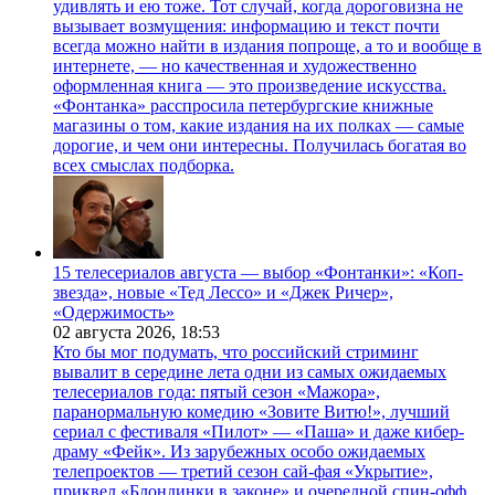
удивлять и ею тоже. Тот случай, когда дороговизна не
вызывает возмущения: информацию и текст почти
всегда можно найти в издания попроще, а то и вообще в
интернете, — но качественная и художественно
оформленная книга — это произведение искусства.
«Фонтанка» расспросила петербургские книжные
магазины о том, какие издания на их полках — самые
дорогие, и чем они интересны. Получилась богатая во
всех смыслах подборка.
15 телесериалов августа — выбор «Фонтанки»: «Коп-
звезда», новые «Тед Лессо» и «Джек Ричер»,
«Одержимость»
02 августа 2026,
18:53
Кто бы мог подумать, что российский стриминг
вывалит в середине лета одни из самых ожидаемых
телесериалов года: пятый сезон «Мажора»,
паранормальную комедию «Зовите Витю!», лучший
сериал с фестиваля «Пилот» — «Паша» и даже кибер-
драму «Фейк». Из зарубежных особо ожидаемых
телепроектов — третий сезон сай-фая «Укрытие»,
приквел «Блондинки в законе» и очередной спин-офф