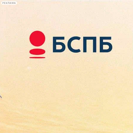
РЕКЛАМА
Афиша Plus
#телегид
Фонтанка.ру
Сегодня:
2026.08.08
20:33
Афиша Plus
кино
спектакли
выставки
концерты
лекции
книги
афиша плюс
новости
+