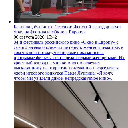
Беглянки, буллинг и Стасики: Женский взгляд диктует
моду на фестивале «Окно в Европу»
06 августа 2026,
15:42
34-й фестиваль российского кино «Окно в Европу» с
самого начала обозначил интерес к женской тематике, в
том числе и потому, что первые показанные в
программе фильмы сняты режиссерами-женщинами. Их
яростный взгляд на мир во многом отвечает
высказанному на открытии пожеланию председателя
жюри игрового конкурса Павла Лунгина: «Я хочу,
чтобы мы увидели дикое, непредсказуемое кино».