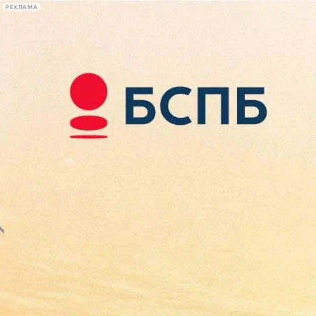
РЕКЛАМА
Афиша Plus
#телегид
Фонтанка.ру
Сегодня:
2026.08.09
14:16
Афиша Plus
кино
спектакли
выставки
концерты
лекции
книги
афиша плюс
новости
+