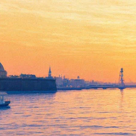
Исторический центр
Петербурга, леса Коми и
Байкал можно увидеть по
предварительной записи
16 ноября 2015,
20:41
Версия для печати
В Президентской библиотеке по предварительной записи
показывают российские объекты, охраняемые ЮНЕСКО.
Экспозиция посвящена семидесятилетию этой организации и
демонстрирует посетителям 27 объектов мирового наследия,
расположенных на территории России. Посетить этот
совместный проект Президентской библиотеки, СПбГУ и
Новгородского музея-заповедника можно вплоть до 19 мая