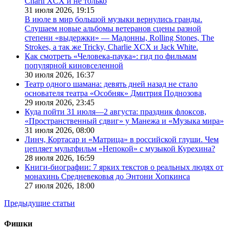
Charli XCX и не только
31 июля 2026,
19:15
В июле в мир большой музыки вернулись гранды.
Слушаем новые альбомы ветеранов сцены разной
степени «выдержки» — Мадонны, Rolling Stones, The
Strokes, а так же Tricky, Charlie XCX и Jack White.
Как смотреть «Человека-паука»: гид по фильмам
популярной киновселенной
30 июля 2026,
16:37
Театр одного шамана: девять дней назад не стало
основателя театра «Особняк» Дмитрия Поднозова
29 июля 2026,
23:45
Куда пойти 31 июля—2 августа: праздник флоксов,
«Пространственный сдвиг» у Манежа и «Музыка мира»
31 июля 2026,
08:00
Линч, Кортасар и «Матрица» в российской глуши. Чем
цепляет мультфильм «Непокой» с музыкой Курехина?
28 июля 2026,
16:59
Книги-биографии: 7 ярких текстов о реальных людях от
монахинь Средневековья до Энтони Хопкинса
27 июля 2026,
18:00
Предыдущие статьи
Фишки