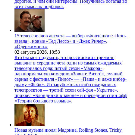
дорогие, и чем они интересны. Получилась богатая во
всех смыслах подборка.
15 телесериалов августа — выбор «Фонтанки»: «Коп-
звезда», новые «Тед Лессо» и «Джек Ричер»,
«Одержимость»
02 августа 2026,
18:53
Кто бы мог подумать, что российский стриминг
вывалит в середине лета одни из самых ожидаемых
телесериалов года: пятый сезон «Мажора»,
паранормальную комедию «Зовите Витю!», лучший
сериал с фестиваля «Пилот» — «Паша» и даже кибер-
драму «Фейк». Из зарубежных особо ожидаемых
телепроектов — третий сезон сай-фая «Укрытие»,
приквел «Блондинки в законе» и очередной спин-офф
«Теории большого взрыва».
Новая музыка июля: Мадонна, Rolling Stones, Tricky,