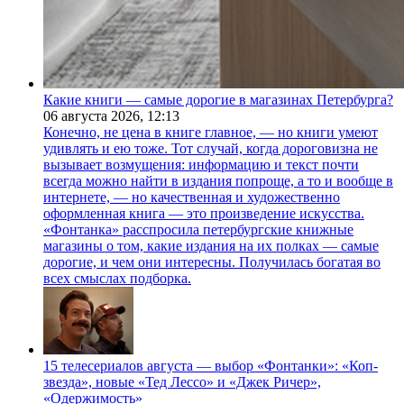
Какие книги — самые дорогие в магазинах Петербурга?
06 августа 2026,
12:13
Конечно, не цена в книге главное, — но книги умеют
удивлять и ею тоже. Тот случай, когда дороговизна не
вызывает возмущения: информацию и текст почти
всегда можно найти в издания попроще, а то и вообще в
интернете, — но качественная и художественно
оформленная книга — это произведение искусства.
«Фонтанка» расспросила петербургские книжные
магазины о том, какие издания на их полках — самые
дорогие, и чем они интересны. Получилась богатая во
всех смыслах подборка.
15 телесериалов августа — выбор «Фонтанки»: «Коп-
звезда», новые «Тед Лессо» и «Джек Ричер»,
«Одержимость»