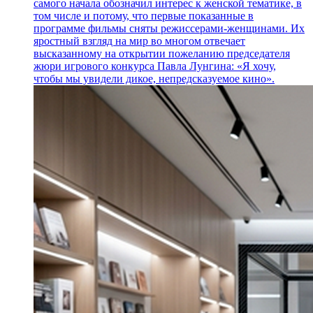
самого начала обозначил интерес к женской тематике, в
том числе и потому, что первые показанные в
программе фильмы сняты режиссерами-женщинами. Их
яростный взгляд на мир во многом отвечает
высказанному на открытии пожеланию председателя
жюри игрового конкурса Павла Лунгина: «Я хочу,
чтобы мы увидели дикое, непредсказуемое кино».