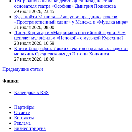
Театр одного шамана: девять дней назад не стало
основателя театра «Особняк» Дмитрия Поднозова
29 июля 2026,
23:45
Куда пойти 31 июля—2 августа: праздник флоксов,
«Пространственный сдвиг» у Манежа и «Музыка мира»
31 июля 2026,
08:00
Линч, Кортасар и «Матрица» в российской глуши. Чем
цепляет мультфильм «Непокой» с музыкой Курехина?
28 июля 2026,
16:59
Книги-биографии: 7 ярких текстов о реальных людях от
монахинь Средневековья до Энтони Хопкинса
27 июля 2026,
18:00
Предыдущие статьи
Фишки
Календарь в RSS
Партнёры
О сайте
Контакты
Реклама
Бизнес-трибуна