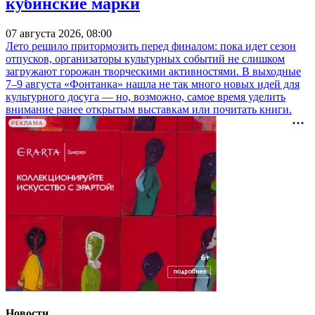
кубинские марки
07 августа 2026, 08:00
Лето решило притормозить перед финалом: пока идет сезон
отпусков, организаторы культурных событий не слишком
загружают горожан творческими активностями. В выходные
7–9 августа «Фонтанка» нашла не так много новых идей для
культурного досуга — но, возможно, самое время уделить
внимание ранее открытым выставкам или почитать книги.
РЕКЛАМА
Новости