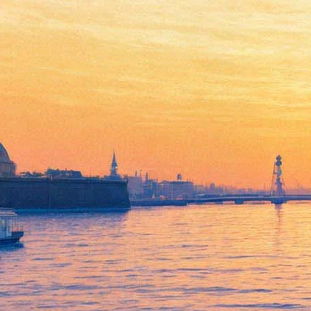
Театр "Балтийский дом"
продает билеты на все места
по единой цене
16 ноября 2015,
13:55
Версия для печати
Театр-фестиваль "Балтийский дом" 17 ноября объявляет
акцию «Все билеты по одной цене». Это означает, что в этот
день желающие смогут приобрести билеты на вечерние
спектакли «Балтийского дома» на большой сцене по единой
цене – 500 рублей, вне зависимости от качестве места. Акция
распространяется на спектакли, которые будут показаны с 17
ноября по 31 декабря.
500-рублевые билеты ждут зрителей в кассах города и кассе
"Балтийского дома" с 12.00 до 19.00 17 ноября.