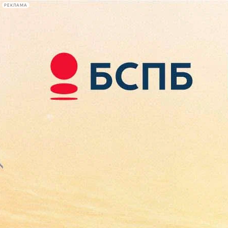
РЕКЛАМА
Афиша Plus
#телегид
Фонтанка.ру
Сегодня:
2026.08.10
08:14
Афиша Plus
кино
спектакли
выставки
концерты
лекции
книги
афиша плюс
новости
+