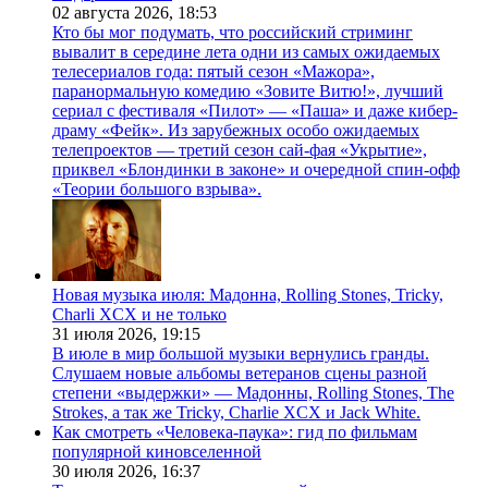
02 августа 2026,
18:53
Кто бы мог подумать, что российский стриминг
вывалит в середине лета одни из самых ожидаемых
телесериалов года: пятый сезон «Мажора»,
паранормальную комедию «Зовите Витю!», лучший
сериал с фестиваля «Пилот» — «Паша» и даже кибер-
драму «Фейк». Из зарубежных особо ожидаемых
телепроектов — третий сезон сай-фая «Укрытие»,
приквел «Блондинки в законе» и очередной спин-офф
«Теории большого взрыва».
Новая музыка июля: Мадонна, Rolling Stones, Tricky,
Charli XCX и не только
31 июля 2026,
19:15
В июле в мир большой музыки вернулись гранды.
Слушаем новые альбомы ветеранов сцены разной
степени «выдержки» — Мадонны, Rolling Stones, The
Strokes, а так же Tricky, Charlie XCX и Jack White.
Как смотреть «Человека-паука»: гид по фильмам
популярной киновселенной
30 июля 2026,
16:37