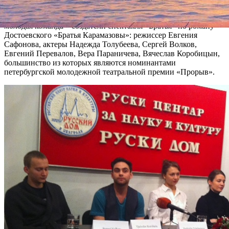
сербскими журналистами и представителями Президиума
Русского дома. Петербург представляла яркая и значительная
молодая команда – создатели спектакля «Братья» по роману
Достоевского «Братья Карамазовы»: режиссер Евгения
Сафонова, актеры Надежда Толубеева, Сергей Волков,
Евгений Перевалов, Вера Параничева, Вячеслав Коробицын,
большинство из которых являются номинантами
петербургской молодежной театральной премии «Прорыв».