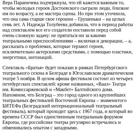
Вера Параничева подчеркнула, что ей кажется важным то,
чтобы молодых героев Достоевского сыграли люди, близкие
им по возрасту, а не мастера сцены. Но при этом уточнила,
что она сама старше свое героини – Грушеньки – на целых
семь лет. А Надежда Толубеева добавила, что в период работы
над спектаклем все его создатели поставили перед собой
очень сложную задачу: не прятаться ни за какими
театральными приспособлениями – включая и декорации, – а,
рассказать о проблемах, которые терзают героев,
исключительно актерскими средствами, с помощью пластики,
энергетики, интонаций.
Спектакль «Братья» будет показан в рамках Петербургского
театрального сезона в Белграде в Югославском драматическом
театре 5 ноября. В целом афиша фестиваля состоит из четырех
петебургских спектаклей: кроме названных, «Ваал» Театра
им. Комиссаржевской и «Макбет» Балтийского дома.
Напомним, что Белград – это город одного из крупнейших
театральных фестивалей Восточной Европы – знаменитого
БИТЕФа (Белградский интернациональный театральный
фестиваль), который проходит здесь с 1967 года, и который во
времена СССР был единственным театральным форумом
Европы, где российсике театры регулярно встречались и
обменивались опытом с западными.