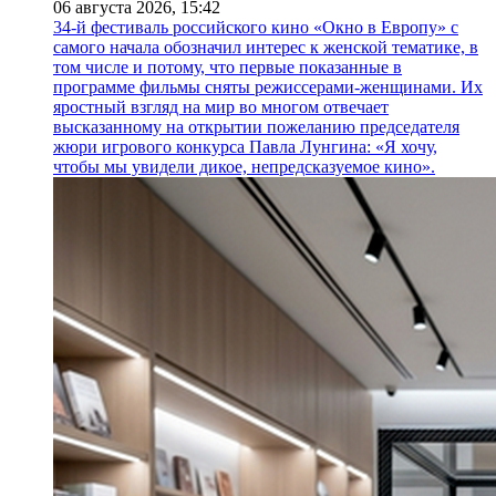
06 августа 2026,
15:42
34-й фестиваль российского кино «Окно в Европу» с
самого начала обозначил интерес к женской тематике, в
том числе и потому, что первые показанные в
программе фильмы сняты режиссерами-женщинами. Их
яростный взгляд на мир во многом отвечает
высказанному на открытии пожеланию председателя
жюри игрового конкурса Павла Лунгина: «Я хочу,
чтобы мы увидели дикое, непредсказуемое кино».