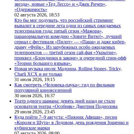
звезда», новые «Тед Лессо» и «Джек Ричер»,
«Одержимость»
02 августа 2026,
18:53
Кто бы мог подумать, что российский стриминг
вывалит в середине лета одни из самых ожидаемых
телесериалов года: пятый сезон «Мажора»,
паранормальную комедию «Зовите Витю!», лучший
сериал с фестиваля «Пилот» — «Паша» и даже кибер-
драму «Фейк». Из зарубежных особо ожидаемых
телепроектов — третий сезон сай-фая «Укрытие»,
приквел «Блондинки в законе» и очередной спин-офф
«Теории большого взрыва».
Новая музыка июля: Мадонна, Rolling Stones, Tricky,
Charli XCX и не только
31 июля 2026,
19:15
Как смотреть «Человека-паука»: гид по фильмам
популярной киновселенной
30 июля 2026,
16:37
Театр одного шамана: девять дней назад не стало
основателя театра «Особняк» Дмитрия Поднозова
29 июля 2026,
23:45
Куда пойти 7–9 августа: «Пикник Афиши», песни
«Короля и Шута» в Ледовом, день рождения Зощенко и
кубинские марки
07 августа 2026,
08:00