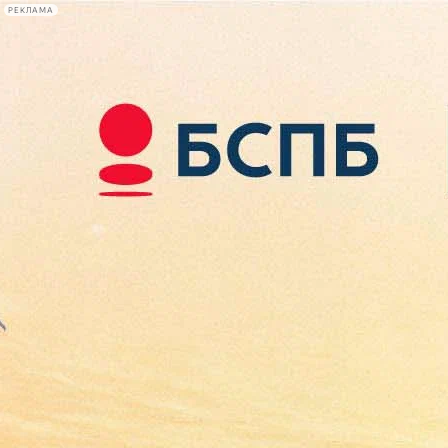
РЕКЛАМА
Афиша Plus
#телегид
Фонтанка.ру
Сегодня:
2026.08.10
22:27
Афиша Plus
кино
спектакли
выставки
концерты
лекции
книги
афиша плюс
новости
+