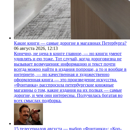
Какие книги — самые дорогие в магазинах Петербурга?
06 августа 2026,
12:13
Конечно, не цена в книге главное, — но книги умеют
удивлять и ею тоже. Тот случай, когда дороговизна не
вызывает возмущения: информацию и текст почти
всегда можно найти в издания попроще, а то и вообще в
интернете, — но качественная и художественно
оформленная книга — это произведение искусства.
«Фонтанка» расспросила петербургские книжные
магазины о том, какие издания на их полках — самые
дорогие, и чем они интересны. Получилась богатая во
всех смыслах подборка.
15 телесериалов августа — выбор «Фонтанки»: «Коп-