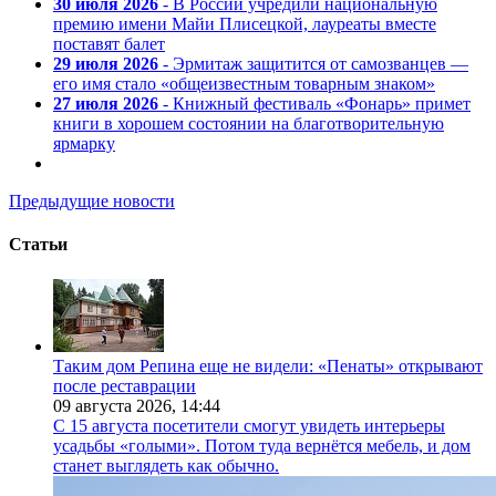
30 июля 2026
- В России учредили национальную
премию имени Майи Плисецкой, лауреаты вместе
поставят балет
29 июля 2026
- Эрмитаж защитится от самозванцев —
его имя стало «общеизвестным товарным знаком»
27 июля 2026
- Книжный фестиваль «Фонарь» примет
книги в хорошем состоянии на благотворительную
ярмарку
Предыдущие новости
Статьи
Таким дом Репина еще не видели: «Пенаты» открывают
после реставрации
09 августа 2026,
14:44
С 15 августа посетители смогут увидеть интерьеры
усадьбы «голыми». Потом туда вернётся мебель, и дом
станет выглядеть как обычно.