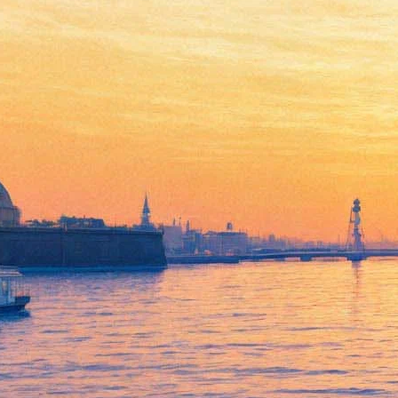
Петербургский театр в
Белграде представила
молодежная команда
04 ноября 2015,
17:01
Версия для печати
Вечером 3 ноября в столице Сербии Белграде спектаклем
«Вишневый сад» Русской антрепризы им. Андрея Миронова
открылся Петербургский театральный сезон, который по
традиции проходит в начале ноября в городах – крупнейших
культурных центрах Европы. География этого проекта,
работающего на системный культурный диалог, включает в
себя Марсель, Прагу, Милан, Берлин и многие другие города.
4 ноября в Русском доме в Белграде прошла встреча
представителей петербурсгкого театрального десанта с