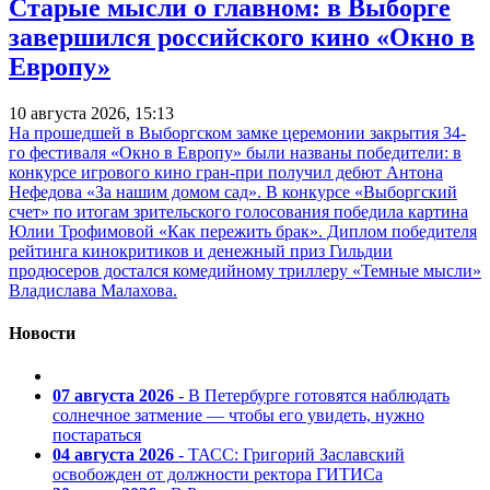
Старые мысли о главном: в Выборге
завершился российского кино «Окно в
Европу»
10 августа 2026, 15:13
На прошедшей в Выборгском замке церемонии закрытия 34-
го фестиваля «Окно в Европу» были названы победители: в
конкурсе игрового кино гран-при получил дебют Антона
Нефедова «За нашим домом сад». В конкурсе «Выборгский
счет» по итогам зрительского голосования победила картина
Юлии Трофимовой «Как пережить брак». Диплом победителя
рейтинга кинокритиков и денежный приз Гильдии
продюсеров достался комедийному триллеру «Темные мысли»
Владислава Малахова.
Новости
07 августа 2026
- В Петербурге готовятся наблюдать
солнечное затмение — чтобы его увидеть, нужно
постараться
04 августа 2026
- ТАСС: Григорий Заславский
освобожден от должности ректора ГИТИСа