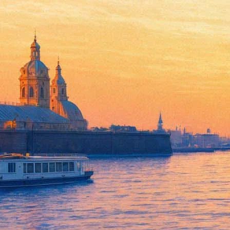
Ингмар Бергман появился на
27 октября 2015,
13:53
Версия для печати
Выдающийся шведский режиссер Ингмар Бергман теперь увекове
крон. Как сообщает
Кинотеатр.ру
, такое решение было принято