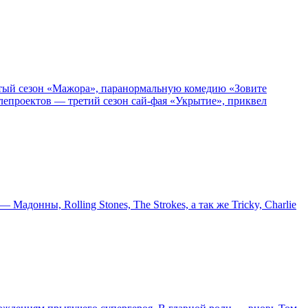
пятый сезон «Мажора», паранормальную комедию «Зовите
епроектов — третий сезон сай-фая «Укрытие», приквел
онны, Rolling Stones, The Strokes, а так же Tricky, Charlie