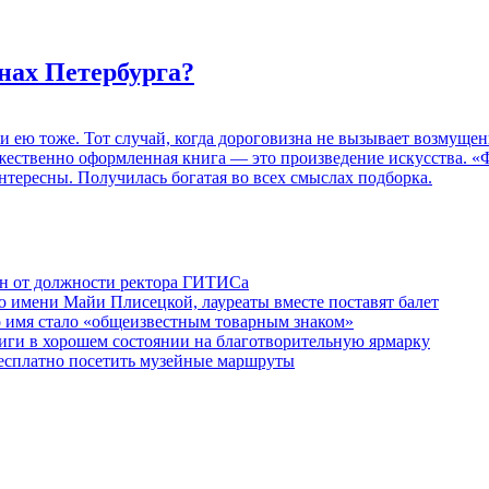
нах Петербурга?
 и ею тоже. Тот случай, когда дороговизна не вызывает возмуще
дожественно оформленная книга — это произведение искусства. 
нтересны. Получилась богатая во всех смыслах подборка.
ен от должности ректора ГИТИСа
 имени Майи Плисецкой, лауреаты вместе поставят балет
о имя стало «общеизвестным товарным знаком»
ги в хорошем состоянии на благотворительную ярмарку
бесплатно посетить музейные маршруты