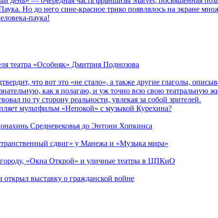
ый день» — очередная часть франшизы Marvel, посвящённая пох
Паука. Но до него сине-красное трико появлялось на экране мно
еловека-паука!
теля театра «Особняк» Дмитрия Поднозова
дтвердит, что вот это «не стало», а также другие глаголы, опи
сознательную, как я полагаю, и уж точно всю свою театральную 
вовал по ту сторону реальности, увлекая за собой зрителей.
епляет мультфильм «Непокой» с музыкой Курехина?
 монахинь Средневековья до Энтони Хопкинса
странственный сдвиг» у Манежа и «Музыка мира»
 городу, «Окна Открой» и уличные театры в ЦПКиО
ии открыл выставку о гражданской войне