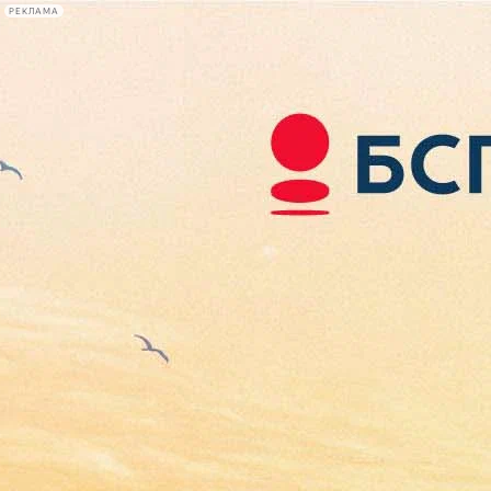
РЕКЛАМА
Афиша Plus
#телегид
Фонтанка.ру
Сегодня:
2026.08.06
17:56
Афиша Plus
кино
спектакли
выставки
концерты
лекции
книги
афиша плюс
новости
+