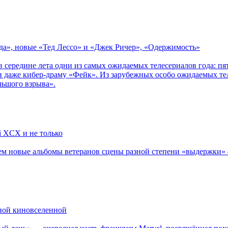
зда», новые «Тед Лессо» и «Джек Ричер», «Одержимость»
в середине лета одни из самых ожидаемых телесериалов года: 
 даже кибер-драму «Фейк». Из зарубежных особо ожидаемых тел
льшого взрыва».
li XCX и не только
новые альбомы ветеранов сцены разной степени «выдержки» — Мад
рной киновселенной