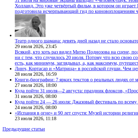
31 июля на мировые экраны выходит «Человек-паук: Нов
Холланд. Это уже четвёртый фильм, в котором он играет 
подготовила исчерпывающий гид по киновоплощениям ч
Театр одного шамана: девять дней назад не стало основа
29 июля 2026,
23:45
Всякий, кто хоть раз видел Митю Поднозова на сцене, по
ни с тем, что случилось 20 июля. Потому что всю свою 
есть, как минимум, заглядывал, а, как максимум, путешест
Линч, Кортасар и «Матрица» в российской глуши. Чем ц
28 июля 2026,
16:59
Книги-биографии: 7 ярких текстов о реальных людях от
27 июля 2026,
18:00
Куда пойти 31 июля—2 августа: праздник флоксов, «Про
31 июля 2026,
08:00
Куда пойти 24 — 26 июля: Джазовый фестиваль по всему
24 июля 2026,
08:00
«Испания в огне» и 90 лет спустя: Музей истории религ
23 июля 2026,
11:18
Предыдущие статьи