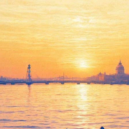
 шведских кронах
чен в национальной валюте: его портрет, а также кадр из филь
 центральным банком этой страны еще в 2011 году.