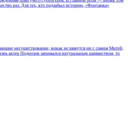
ождениям прыгучего супергероя. В главной роли — вновь Том
жество раз. Для тех, кто подзабыл историю, «Фонтанка»
сывающие несуществование, никак не вяжутся ни с самим Митей,
жизнь актер Поднозов занимался натуральным шаманством, то