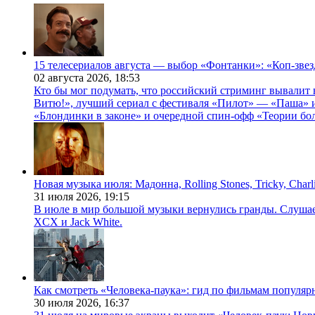
15 телесериалов августа — выбор «Фонтанки»: «Коп-зве
02 августа 2026,
18:53
Кто бы мог подумать, что российский стриминг вывалит 
Витю!», лучший сериал с фестиваля «Пилот» — «Паша» и
«Блондинки в законе» и очередной спин-офф «Теории бо
Новая музыка июля: Мадонна, Rolling Stones, Tricky, Char
31 июля 2026,
19:15
В июле в мир большой музыки вернулись гранды. Слушаем 
XCX и Jack White.
Как смотреть «Человека-паука»: гид по фильмам популя
30 июля 2026,
16:37