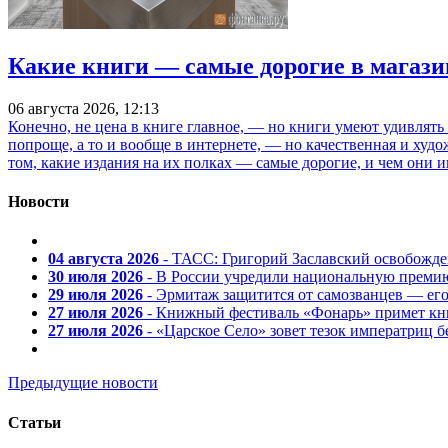
Какие книги — самые дорогие в магази
06 августа 2026, 12:13
Конечно, не цена в книге главное, — но книги умеют удивлять
попроще, а то и вообще в интернете, — но качественная и ху
том, какие издания на их полках — самые дорогие, и чем они и
Новости
04 августа 2026
- ТАСС: Григорий Заславский освобожд
30 июля 2026
- В России учредили национальную премию
29 июля 2026
- Эрмитаж защитится от самозванцев — ег
27 июля 2026
- Книжный фестиваль «Фонарь» примет кни
27 июля 2026
- «Царское Село» зовет тезок императриц 
Предыдущие новости
Статьи