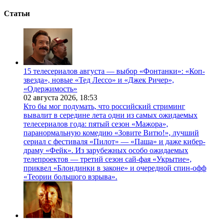
Статьи
15 телесериалов августа — выбор «Фонтанки»: «Коп-
звезда», новые «Тед Лессо» и «Джек Ричер»,
«Одержимость»
02 августа 2026,
18:53
Кто бы мог подумать, что российский стриминг
вывалит в середине лета одни из самых ожидаемых
телесериалов года: пятый сезон «Мажора»,
паранормальную комедию «Зовите Витю!», лучший
сериал с фестиваля «Пилот» — «Паша» и даже кибер-
драму «Фейк». Из зарубежных особо ожидаемых
телепроектов — третий сезон сай-фая «Укрытие»,
приквел «Блондинки в законе» и очередной спин-офф
«Теории большого взрыва».