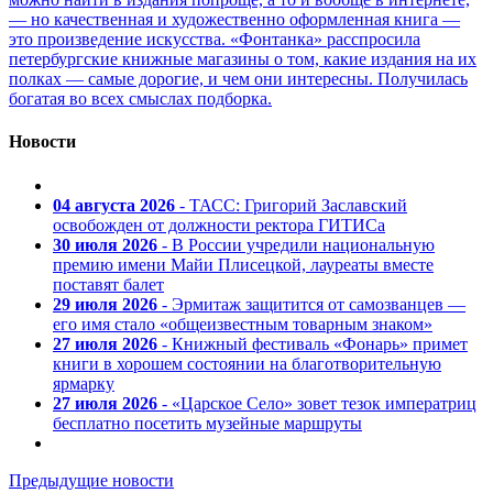
— но качественная и художественно оформленная книга —
это произведение искусства. «Фонтанка» расспросила
петербургские книжные магазины о том, какие издания на их
полках — самые дорогие, и чем они интересны. Получилась
богатая во всех смыслах подборка.
Новости
04 августа 2026
- ТАСС: Григорий Заславский
освобожден от должности ректора ГИТИСа
30 июля 2026
- В России учредили национальную
премию имени Майи Плисецкой, лауреаты вместе
поставят балет
29 июля 2026
- Эрмитаж защитится от самозванцев —
его имя стало «общеизвестным товарным знаком»
27 июля 2026
- Книжный фестиваль «Фонарь» примет
книги в хорошем состоянии на благотворительную
ярмарку
27 июля 2026
- «Царское Село» зовет тезок императриц
бесплатно посетить музейные маршруты
Предыдущие новости