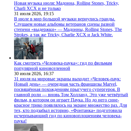
Новая музыка июля: Мадонна, Rolling Stones, Tricky,
Charli XCX и не только
31 июля 2026,
19:15
В июле в мир большой музыки вернулись гранды.
Слушаем новые альбомы ветеранов сцены разной
степени «выдержки» — Мадонны, Rolling Stones, The
Strokes, а так же Tricky, Charlie XCX и Jack White.
Как смотреть «Человека-паука»: гид по фильмам
популярной киновселенной
30 июля 2026,
16:37
31 июля на мировые экраны выходит «Человек-паук:
Новый день» — очередная часть франшизы Marvel,
посвящённая похождениям прыгучего супергероя. В
главной роли — вновь Том Холланд. Это уже четвёртый
фильм, в котором он играет Паука. Но до него сине-
красное трико появлялось на экране множество раз. Для
тех, кто подзабыл историю, «Фонтанка» подготовила
исчерпывающий гид по киновоплощениям человека-
паука!