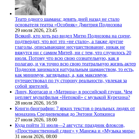
Театр одного шамана: девять дней назад не стало
основателя театра «Особняк» Дмитрия Поднозова
29 июля 2026,
23:45
Всякий, кто хоть раз видел Митю Поднозова на сцене,
подтвердит, что вот это «не стало», а также другие
глаголы, описывающие несуществование, никак не
вяжутся ни с самим Митей, ни с тем, что случилось 20
июля. Потому что всю свою сознательную, как я
полагаю, и уж точно всю свою театральную жизнь актер
Поднозов занимался натуральным шаманством, то есть,
как минимум, заглядывал, а, как максимум,
путешествовал по ту сторону реальности, увлекая за
собой зрителей.
Линч, Кортасар и «Матрица» в российской глуши. Чем
цепляет мультфильм «Непокой» с музыкой Курехина?
28 июля 2026,
16:59
Книги-биографии: 7 ярких текстов о реальных людях от
монахинь Средневековья до Энтони Хопкинса
27 июля 2026,
18:00
Куда пойти 31 июля—2 августа: праздник флоксов,
«Пространственный сдвиг» у Манежа и «Музыка мира»
31 июля 2026,
08:00