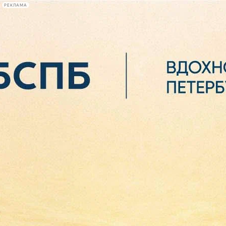
РЕКЛАМА
Афиша Plus
#телегид
Фонтанка.ру
Сегодня:
2026.08.06
21:56
Афиша Plus
кино
спектакли
выставки
концерты
лекции
книги
афиша плюс
новости
+