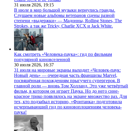
31 июля 2026,
19:15
В июле в мир большой музыки вернулись гранды.
Слушаем новые альбомы ветеранов сцены разной
степени «выдержки» — Мадонны, Rolling Stones, The
Strokes, а так же Tricky, Charlie XCX и Jack White.
Как смотреть «Человека-паука»: гид по фильмам
популярной киновселенной
30 июля 2026,
16:37
31 июля на мировые экраны выходит «Человек-паук:
Новый день» — очередная часть франшизы Marvel,
посвящённая похождениям прыгучего супергероя. В
главной роли — вновь Том Холланд. Это уже четвёртый
фильм, в котором он играет Паука. Но до него сине-
красное трико появлялось на экране множество раз. Для
тех, кто подзабыл историю, «Фонтанка» подготовила
исчерпывающий гид по киновоплощениям человека-
паука!