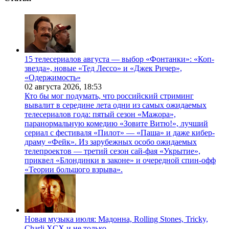
15 телесериалов августа — выбор «Фонтанки»: «Коп-
звезда», новые «Тед Лессо» и «Джек Ричер»,
«Одержимость»
02 августа 2026,
18:53
Кто бы мог подумать, что российский стриминг
вывалит в середине лета одни из самых ожидаемых
телесериалов года: пятый сезон «Мажора»,
паранормальную комедию «Зовите Витю!», лучший
сериал с фестиваля «Пилот» — «Паша» и даже кибер-
драму «Фейк». Из зарубежных особо ожидаемых
телепроектов — третий сезон сай-фая «Укрытие»,
приквел «Блондинки в законе» и очередной спин-офф
«Теории большого взрыва».
Новая музыка июля: Мадонна, Rolling Stones, Tricky,
Charli XCX и не только