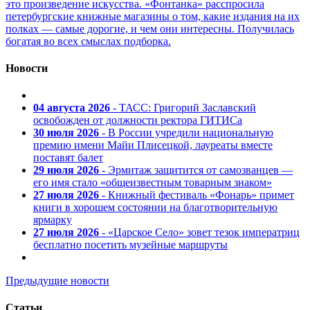
это произведение искусства. «Фонтанка» расспросила
петербургские книжные магазины о том, какие издания на их
полках — самые дорогие, и чем они интересны. Получилась
богатая во всех смыслах подборка.
Новости
04 августа 2026
- ТАСС: Григорий Заславский
освобожден от должности ректора ГИТИСа
30 июля 2026
- В России учредили национальную
премию имени Майи Плисецкой, лауреаты вместе
поставят балет
29 июля 2026
- Эрмитаж защитится от самозванцев —
его имя стало «общеизвестным товарным знаком»
27 июля 2026
- Книжный фестиваль «Фонарь» примет
книги в хорошем состоянии на благотворительную
ярмарку
27 июля 2026
- «Царское Село» зовет тезок императриц
бесплатно посетить музейные маршруты
Предыдущие новости
Статьи