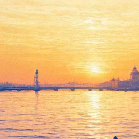
Российские театральные
критики требуют роспуска
экспертного совета «Золотой
маски»
20 октября 2015,
01:32
Версия для печати
93 театральных критика из 12 городов страны направили
председателю Союза театральных деятелей РФ Александру
Калягину письмо, в котором требуют распустить
экспертный
совет
«Золотой маски», который должен был оценить
театральные постановки сезона 2015-2016 годов, начав работу
после вручения «Масок» за прошлый сезон, а грядущем
апреле. Авторы письма (полный текст письма читайте
здесь
)
убеждены, что причина конфликтной ситуации вокруг