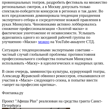
провинциальных театров, раздробить фестиваль на множество
региональных смотров, а в Москву допускать только
спектакли-победители конкурсов в регионах и так далее. Во
всех предложениях доминировала тенденция упразднения
экспертного отбора и сосредоточение вожжей правления в
руках Минкульта. Чиновниками активно лоббировалось
снижение профессионализации «Золотой маски» и
фактическое уничтожение ее независимости. Услышать
аудиозапись одного из заседаний рабочей группы по
улучшению «Маски»
можно
на YouTube-аккаунте СТД.
Ситуация с тенденциозными экспертными советами –
частный случай глобальной проблемы: противостояния
профессионального сообщества попыткам Минкульта
использовать «Маску» в идеологических и надзорных целях.
В свою очередь, замминистра культуры, курирующий театры,
Александр Журавский обвинил режиссеров, отказавшихся от
участия в «Маске» следующего сезона, в попытке ввести
«запрет на профессию критика».
Фонтанка.ру
Проект "Афиша Plus" реализован на средства гранта Санкт-
Петербурга