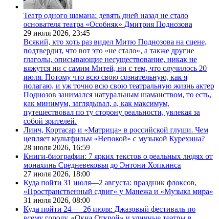
Театр одного шамана: девять дней назад не стало
основателя театра «Особняк» Дмитрия Поднозова
29 июля 2026,
23:45
Всякий, кто хоть раз видел Митю Поднозова на сцене,
подтвердит, что вот это «не стало», а также другие
глаголы, описывающие несуществование, никак не
вяжутся ни с самим Митей, ни с тем, что случилось 20
июля. Потому что всю свою сознательную, как я
полагаю, и уж точно всю свою театральную жизнь актер
Поднозов занимался натуральным шаманством, то есть,
как минимум, заглядывал, а, как максимум,
путешествовал по ту сторону реальности, увлекая за
собой зрителей.
Линч, Кортасар и «Матрица» в российской глуши. Чем
цепляет мультфильм «Непокой» с музыкой Курехина?
28 июля 2026,
16:59
Книги-биографии: 7 ярких текстов о реальных людях от
монахинь Средневековья до Энтони Хопкинса
27 июля 2026,
18:00
Куда пойти 31 июля—2 августа: праздник флоксов,
«Пространственный сдвиг» у Манежа и «Музыка мира»
31 июля 2026,
08:00
Куда пойти 24 — 26 июля: Джазовый фестиваль по
всему городу, «Окна Открой» и уличные театры в