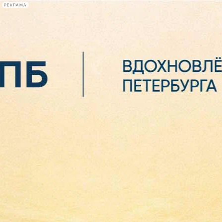
РЕКЛАМА
Афиша Plus
#телегид
Фонтанка.ру
Сегодня:
2026.08.06
16:26
Афиша Plus
кино
спектакли
выставки
концерты
лекции
книги
афиша плюс
новости
+