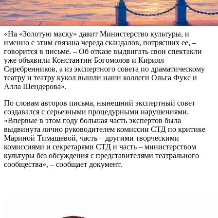
фестиваля и премии «Золотая маска» связана с давлением
Минкультуры.
«На «Золотую маску» давит Министерство культуры, и
именно с этим связана череда скандалов, потрясших ее, –
говорится в письме. – Об отказе выдвигать свои спектакли
уже объявили Константин Богомолов и Кирилл
Серебренников, а из экспертного совета по драматическому
театру и театру кукол вышли наши коллеги Ольга Фукс и
Алла Шендерова».
По словам авторов письма, нынешний экспертный совет
создавался с серьезными процедурными нарушениями.
«Впервые в этом году большая часть экспертов была
выдвинута лично руководителем комиссии СТД по критике
Мариной Тимашевой, часть – другими творческими
комиссиями и секретарями СТД и часть – министерством
культуры без обсуждения с представителями театрального
сообщества», – сообщает документ.