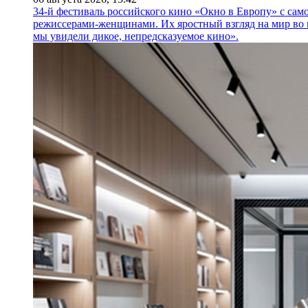
34-й фестиваль российского кино «Окно в Европу» с само
режиссерами-женщинами. Их яростный взгляд на мир во 
мы увидели дикое, непредсказуемое кино».