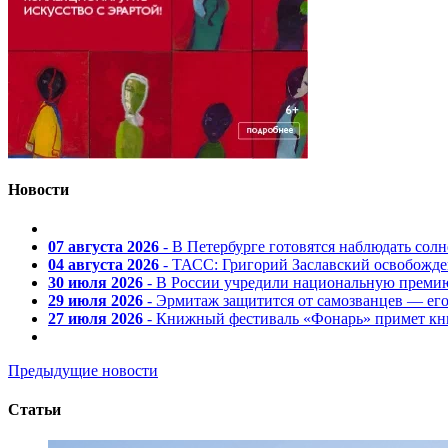
Новости
07 августа 2026
- В Петербурге готовятся наблюдать солн
04 августа 2026
- ТАСС: Григорий Заславский освобожд
30 июля 2026
- В России учредили национальную премию
29 июля 2026
- Эрмитаж защитится от самозванцев — ег
27 июля 2026
- Книжный фестиваль «Фонарь» примет кни
Предыдущие новости
Статьи