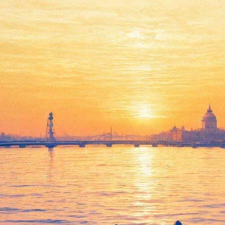
тку и ее обитателей
тавка "Чукотка. Фотографии Константина Лемешева". Экспозиция
котки – луоравэтланов.
оселок Эгвекинот и с тех пор ему удалось познать суть этого к
автора – повседневная жизнь аборигенов, характерные бытовые 
 края современной цивилизации.
ербурга