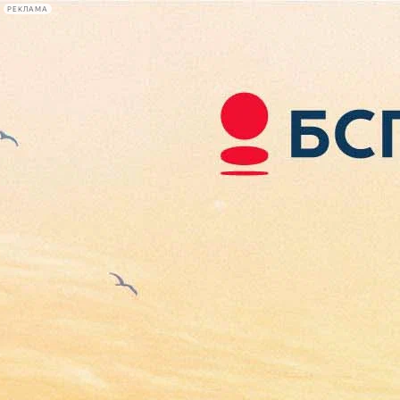
РЕКЛАМА
Афиша Plus
#телегид
Фонтанка.ру
Сегодня:
2026.08.08
06:32
Афиша Plus
кино
спектакли
выставки
концерты
лекции
книги
афиша плюс
новости
+