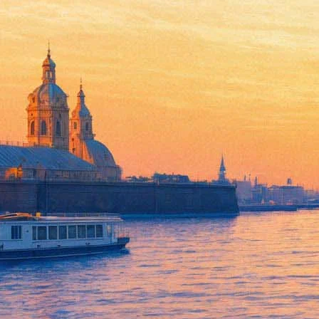
"Росфото" расскажет про Чуко
29 сентября 2015,
15:17
Версия для печати
29 сентября в выставочном центре "Росфото" открывается выс
пятнадцать лет и рассказывающие о жизни коренного народа Чу
Константин Лемешев после службы в армии попал в чукотский п
прессой, так и с журналом National Geographic. В объективе 
северян, а также свидетельства проникновения в девственные
Выставка будет открыта до 22 ноября.
Фонтанка.ру
Проект "Афиша Plus" реализован на средства гранта Санкт-Пет