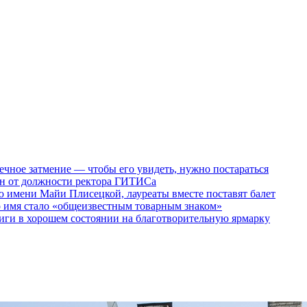
ечное затмение — чтобы его увидеть, нужно постараться
ен от должности ректора ГИТИСа
 имени Майи Плисецкой, лауреаты вместе поставят балет
о имя стало «общеизвестным товарным знаком»
ги в хорошем состоянии на благотворительную ярмарку