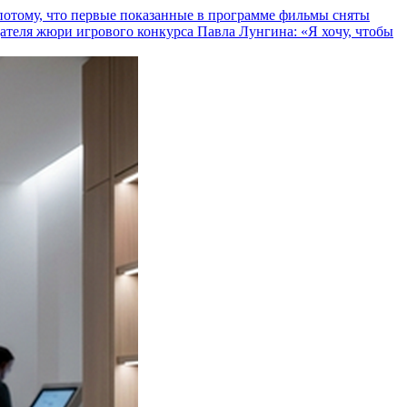
и потому, что первые показанные в программе фильмы сняты
теля жюри игрового конкурса Павла Лунгина: «Я хочу, чтобы