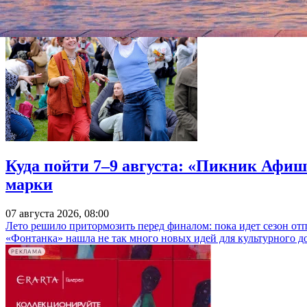
Куда пойти 7–9 августа: «Пикник Афиш
марки
07 августа 2026, 08:00
Лето решило притормозить перед финалом: пока идет сезон от
«Фонтанка» нашла не так много новых идей для культурного д
РЕКЛАМА