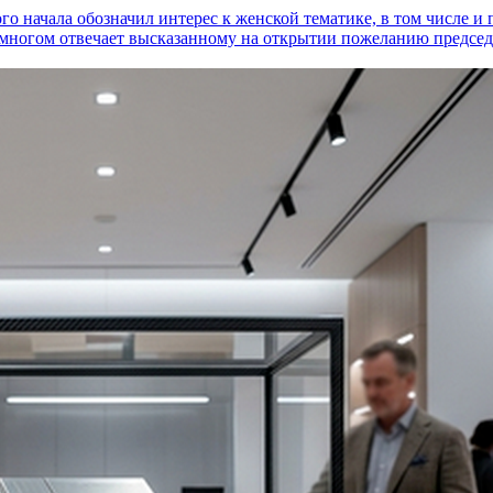
го начала обозначил интерес к женской тематике, в том числе 
многом отвечает высказанному на открытии пожеланию председа