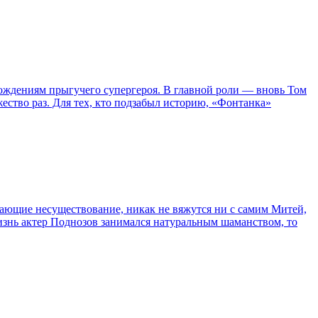
ождениям прыгучего супергероя. В главной роли — вновь Том
жество раз. Для тех, кто подзабыл историю, «Фонтанка»
сывающие несуществование, никак не вяжутся ни с самим Митей,
жизнь актер Поднозов занимался натуральным шаманством, то