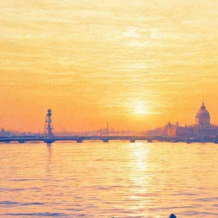
нсли, Удо Диркшнайдер принял