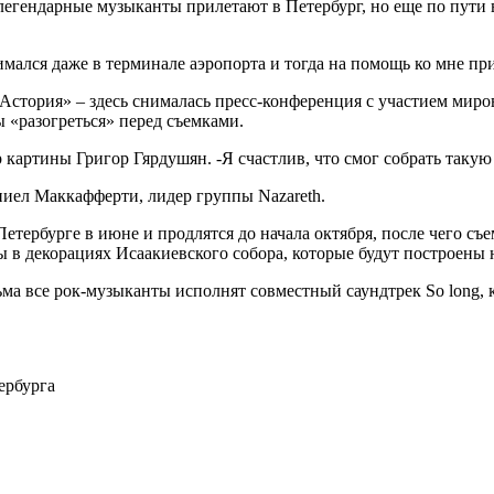
 легендарные музыканты прилетают в Петербург, но еще по пути
имался даже в терминале аэропорта и тогда на помощь ко мне пр
стория» – здесь снималась пресс-конференция с участием мировы
ы «разогреться» перед съемками.
ер картины Григор Гярдушян. -Я счастлив, что смог собрать так
эниел Маккафферти, лидер группы Nazareth.
етербурге в июне и продлятся до начала октября, после чего с
ны в декорациях Исаакиевского собора, которые будут построены
ьма все рок-музыканты исполнят совместный саундтрек So long,
ербурга