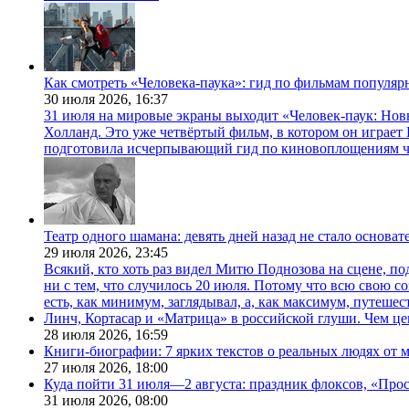
Как смотреть «Человека-паука»: гид по фильмам популя
30 июля 2026,
16:37
31 июля на мировые экраны выходит «Человек-паук: Нов
Холланд. Это уже четвёртый фильм, в котором он играет 
подготовила исчерпывающий гид по киновоплощениям ч
Театр одного шамана: девять дней назад не стало основа
29 июля 2026,
23:45
Всякий, кто хоть раз видел Митю Поднозова на сцене, по
ни с тем, что случилось 20 июля. Потому что всю свою 
есть, как минимум, заглядывал, а, как максимум, путешест
Линч, Кортасар и «Матрица» в российской глуши. Чем ц
28 июля 2026,
16:59
Книги-биографии: 7 ярких текстов о реальных людях от
27 июля 2026,
18:00
Куда пойти 31 июля—2 августа: праздник флоксов, «Про
31 июля 2026,
08:00