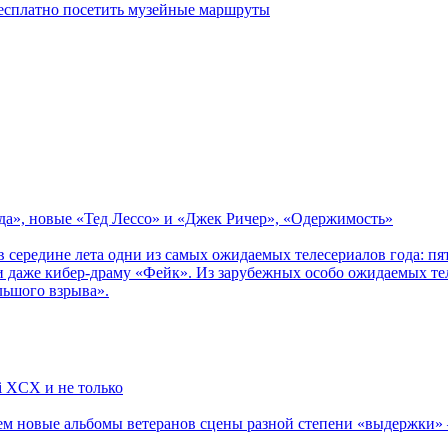
бесплатно посетить музейные маршруты
зда», новые «Тед Лессо» и «Джек Ричер», «Одержимость»
в середине лета одни из самых ожидаемых телесериалов года: 
 даже кибер-драму «Фейк». Из зарубежных особо ожидаемых тел
льшого взрыва».
li XCX и не только
новые альбомы ветеранов сцены разной степени «выдержки» — Мад