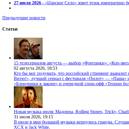
27 июля 2026
- «Царское Село» зовет тезок императриц 
Предыдущие новости
Статьи
15 телесериалов августа — выбор «Фонтанки»: «Коп-зве
02 августа 2026,
18:53
Кто бы мог подумать, что российский стриминг вывалит 
Витю!», лучший сериал с фестиваля «Пилот» — «Паша» и
«Блондинки в законе» и очередной спин-офф «Теории бо
Новая музыка июля: Мадонна, Rolling Stones, Tricky, Char
31 июля 2026,
19:15
В июле в мир большой музыки вернулись гранды. Слушаем 
XCX и Jack White.