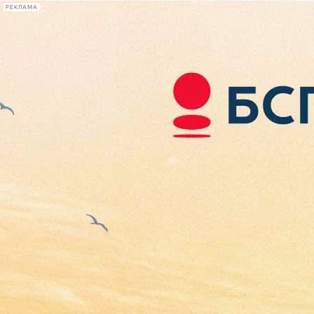
РЕКЛАМА
Афиша Plus
#телегид
Фонтанка.ру
Сегодня:
2026.08.06
22:11
Афиша Plus
кино
спектакли
выставки
концерты
лекции
книги
афиша плюс
новости
+