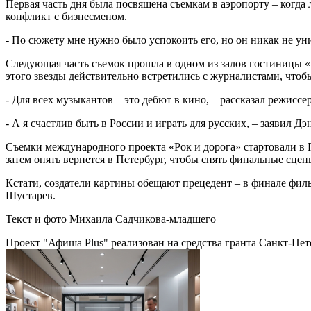
Первая часть дня была посвящена съемкам в аэропорту – когда
конфликт с бизнесменом.
- По сюжету мне нужно было успокоить его, но он никак не ун
Следующая часть съемок прошла в одном из залов гостиницы «А
этого звезды действительно встретились с журналистами, чтоб
- Для всех музыкантов – это дебют в кино, – рассказал режисс
- А я счастлив быть в России и играть для русских, – заявил Д
Съемки международного проекта «Рок и дорога» стартовали в П
затем опять вернется в Петербург, чтобы снять финальные сце
Кстати, создатели картины обещают прецедент – в финале фил
Шустарев.
Текст и фото Михаила Садчикова-младшего
Проект "Афиша Plus" реализован на средства гранта Санкт-Пет