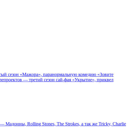
пятый сезон «Мажора», паранормальную комедию «Зовите
епроектов — третий сезон сай-фая «Укрытие», приквел
онны, Rolling Stones, The Strokes, а так же Tricky, Charlie