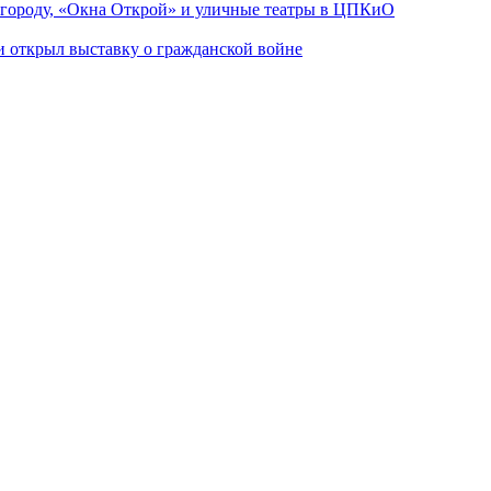
 городу, «Окна Открой» и уличные театры в ЦПКиО
ии открыл выставку о гражданской войне