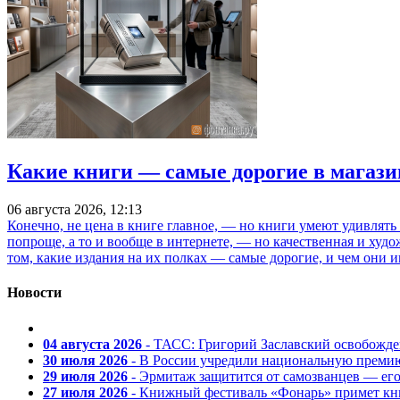
Какие книги — самые дорогие в магази
06 августа 2026, 12:13
Конечно, не цена в книге главное, — но книги умеют удивлять
попроще, а то и вообще в интернете, — но качественная и ху
том, какие издания на их полках — самые дорогие, и чем они и
Новости
04 августа 2026
- ТАСС: Григорий Заславский освобожд
30 июля 2026
- В России учредили национальную премию
29 июля 2026
- Эрмитаж защитится от самозванцев — ег
27 июля 2026
- Книжный фестиваль «Фонарь» примет кни