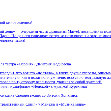
рной киновселенной
ый день» — очередная часть франшизы Marvel, посвящённая пох
Паука. Но до него сине-красное трико появлялось на экране мно
еловека-паука!
теля театра «Особняк» Дмитрия Поднозова
дтвердит, что вот это «не стало», а также другие глаголы, опи
сознательную, как я полагаю, и уж точно всю свою театральную 
вовал по ту сторону реальности, увлекая за собой зрителей.
епляет мультфильм «Непокой» с музыкой Курехина?
 монахинь Средневековья до Энтони Хопкинса
странственный сдвиг» у Манежа и «Музыка мира»