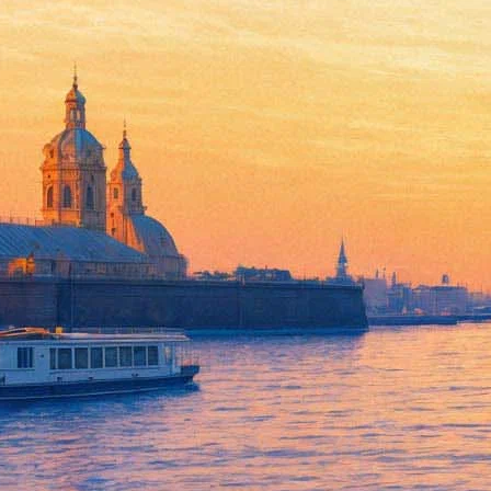
Дэниел Маккафферти, Кен Хе
«Рок и дорога» в Петербурге