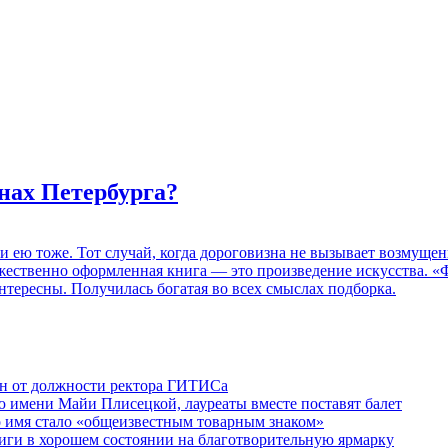
нах Петербурга?
 и ею тоже. Тот случай, когда дороговизна не вызывает возмуще
дожественно оформленная книга — это произведение искусства. 
нтересны. Получилась богатая во всех смыслах подборка.
ен от должности ректора ГИТИСа
 имени Майи Плисецкой, лауреаты вместе поставят балет
о имя стало «общеизвестным товарным знаком»
ги в хорошем состоянии на благотворительную ярмарку