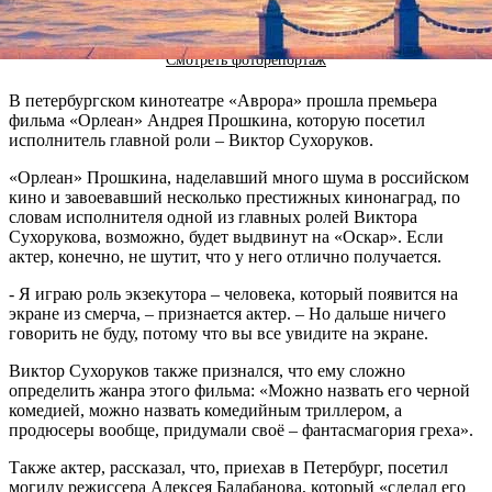
Смотреть фоторепортаж
В петербургском кинотеатре «Аврора» прошла премьера
фильма «Орлеан» Андрея Прошкина, которую посетил
исполнитель главной роли – Виктор Сухоруков.
«Орлеан» Прошкина, наделавший много шума в российском
кино и завоевавший несколько престижных кинонаград, по
словам исполнителя одной из главных ролей Виктора
Сухорукова, возможно, будет выдвинут на «Оскар». Если
актер, конечно, не шутит, что у него отлично получается.
- Я играю роль экзекутора – человека, который появится на
экране из смерча, – признается актер. – Но дальше ничего
говорить не буду, потому что вы все увидите на экране.
Виктор Сухоруков также признался, что ему сложно
определить жанра этого фильма: «Можно назвать его черной
комедией, можно назвать комедийным триллером, а
продюсеры вообще, придумали своё – фантасмагория греха».
Также актер, рассказал, что, приехав в Петербург, посетил
могилу режиссера Алексея Балабанова, который «сделал его