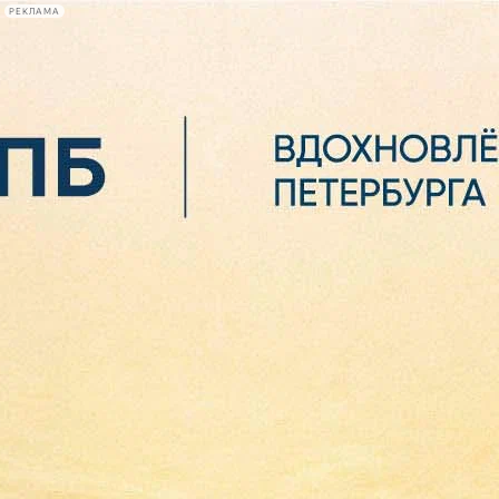
РЕКЛАМА
Афиша Plus
#телегид
Фонтанка.ру
Сегодня:
2026.08.06
08:20
Афиша Plus
кино
спектакли
выставки
концерты
лекции
книги
афиша плюс
новости
+