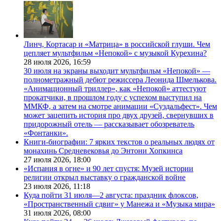
Линч, Кортасар и «Матрица» в российской глуши. Чем
цепляет мультфильм «Непокой» с музыкой Курехина?
28 июля 2026,
16:59
30 июля на экраны выходит мультфильм «Непокой» —
полнометражный дебют режиссера Леонида Шмелькова.
«Анимационный триллер», как «Непокой» аттестуют
прокатчики, в прошлом году с успехом выступил на
ММКФ, а затем на смотре анимации «Суздальфест». Чем
может зацепить история про двух друзей, свернувших в
придорожный отель — рассказывает обозреватель
«Фонтанки».
Книги-биографии: 7 ярких текстов о реальных людях от
монахинь Средневековья до Энтони Хопкинса
27 июля 2026,
18:00
«Испания в огне» и 90 лет спустя: Музей истории
религии открыл выставку о гражданской войне
23 июля 2026,
11:18
Куда пойти 31 июля—2 августа: праздник флоксов,
«Пространственный сдвиг» у Манежа и «Музыка мира»
31 июля 2026,
08:00