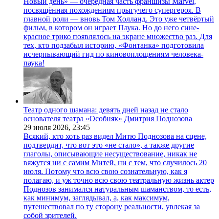
Новый день» — очередная часть франшизы Marvel,
посвящённая похождениям прыгучего супергероя. В
главной роли — вновь Том Холланд. Это уже четвёртый
фильм, в котором он играет Паука. Но до него сине-
красное трико появлялось на экране множество раз. Для
тех, кто подзабыл историю, «Фонтанка» подготовила
исчерпывающий гид по киновоплощениям человека-
паука!
Театр одного шамана: девять дней назад не стало
основателя театра «Особняк» Дмитрия Поднозова
29 июля 2026,
23:45
Всякий, кто хоть раз видел Митю Поднозова на сцене,
подтвердит, что вот это «не стало», а также другие
глаголы, описывающие несуществование, никак не
вяжутся ни с самим Митей, ни с тем, что случилось 20
июля. Потому что всю свою сознательную, как я
полагаю, и уж точно всю свою театральную жизнь актер
Поднозов занимался натуральным шаманством, то есть,
как минимум, заглядывал, а, как максимум,
путешествовал по ту сторону реальности, увлекая за
собой зрителей.