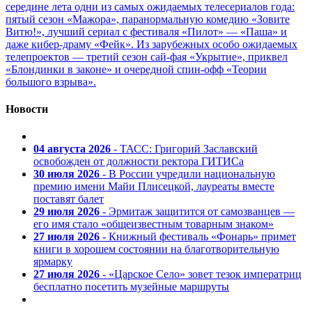
середине лета одни из самых ожидаемых телесериалов года:
пятый сезон «Мажора», паранормальную комедию «Зовите
Витю!», лучший сериал с фестиваля «Пилот» — «Паша» и
даже кибер-драму «Фейк». Из зарубежных особо ожидаемых
телепроектов — третий сезон сай-фая «Укрытие», приквел
«Блондинки в законе» и очередной спин-офф «Теории
большого взрыва».
Новости
04 августа 2026
- ТАСС: Григорий Заславский
освобожден от должности ректора ГИТИСа
30 июля 2026
- В России учредили национальную
премию имени Майи Плисецкой, лауреаты вместе
поставят балет
29 июля 2026
- Эрмитаж защитится от самозванцев —
его имя стало «общеизвестным товарным знаком»
27 июля 2026
- Книжный фестиваль «Фонарь» примет
книги в хорошем состоянии на благотворительную
ярмарку
27 июля 2026
- «Царское Село» зовет тезок императриц
бесплатно посетить музейные маршруты