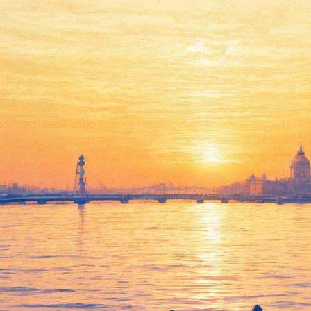
Виктор Сухоруков в
Петербурге посетил могилу
Балабанова и представил
фильм Прошкина «Орлеан»
17 сентября 2015,
02:14
Версия для печати