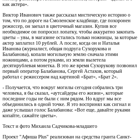
как актера».
Виктор Иванович также рассказал мистическую историю о
том, что по дороге на Смоленское кладбище, где похоронен
режиссер, он заехал в цветочный магазин. Купив все
необходимое он попросил лопатку, чтобы аккуратно закопать
цветы – увы, в магазине остались только ножницы, за которые
актер заплатил 10 рублей. А после, когда он и Наталья
Иванова (журналист, общая подруга Сухорукова и
Балабанова), копали могильную землю сначала этими
ножницами, а потом руками, из земли вылетела
десятирублевая монетка. В это же время Сухорукову позвонил
первый оператор Балабанова, Сергей Астахов, который
работал с режиссером над картиной «Брат», «Брат 2».
- Получается, что вокруг могилы сегодня собрались три
человека, я бы сказал, «аутсайдеры его жизни», которые
последние годы не были с ним рядом. Но вдруг мы все
объединились в одной точке. Я это воспринял как сигнал и
даже услышал голос Балабанова: «Вот еще, давайте руками
копайте, сажайте цветы».
Текст и фото Михаила Садчикова-младшего
Проект "Афиша Plus" реализован на средства гранта Санкт-