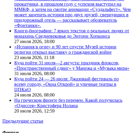
прокатчики, в прошлом году с успехом выступил на
ММКФ, а затем на смотре анимации «Суздальфест». Чем
может зацепить история про двух друзей, свернувших в
придорожный отель — рассказывает обозреватель
«Фонтанки».
Книги-биографии: 7 ярких текстов о реальных людях от
монахинь Средневековья до Энтони Хопкинса
27 июля 2026,
18:00
«Испания в огне» и 90 лет спустя: Музей истории
религии открыл выставку о гражданской войне
23 июля 2026,
11:18
Куда пойти 31 июля—2 августа: праздник флоксов,
«Пространственный сдвиг» у Манежа и «Музыка мира»
31 июля 2026,
08:00
Куда пойти 24 — 26 июля: Джазовый фестиваль по
всему городу, «Окна Открой» и уличные театры в
ЦПКиО
24 июля 2026,
08:00
На греческом фронте без перемен. Какой получилась
«Одиссея» Кристофера Нолана
20 июля 2026,
12:59
Предыдущие статьи
Фишки