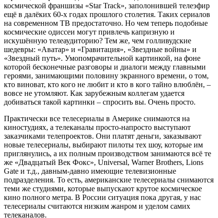
космической франшизы «Star Track», заполонившей телеэфир
ещё в далёких 60-х годах прошлого столетия. Таких сериалов
на современном ТВ предостаточно. Но чем теперь подобные
космические одиссеи могут привлечь капризную и
искушённую телеаудиторию? Тем же, чем голливудские
шедевры: «Аватар» и «Гравитация», «Звездные войны» и
«Звездный путь». Умопомрачительной картинкой, на фоне
которой бесконечные разговоры и диалоги между главными
героями, занимающими половину экранного времени, о том,
кто виноват, кто кого не любит и кто в кого тайно влюблён, –
вовсе не утомляют. Как зарубежным коллегам удается
добиваться такой картинки – спросить вы. Очень просто.
Практически все телесериалы в Америке снимаются на
киностудиях, а телеканалы просто-напросто выступают
заказчиками телепроектов. Они платят деньги, заказывают
новые телесериалы, выбирают пилоты тех шоу, которые им
приглянулись, а их полным производством занимаются всё те
же «Двадцатый Век Фокс», Universal, Warner Brothers, Lions
Gate и т.д., давным-давно имеющие телевизионные
подразделения. То есть, американские телесериалы снимаются
теми же студиями, которые выпускают крутое космическое
кино полного метра. В России ситуация пока другая, у нас
телесериалы считаются низким жанром и уделом самих
телеканалов.