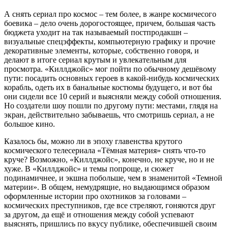
А снять сериал про космос – тем более, в жанре космичесого
боевика – дело очень дорогостоящее, причем, большая часть
бюджета уходит на так называемый постпродакшн –
визуальные спецэффекты, компьютерную графику и прочие
декоративные элементы, которые, собственно говоря, и
делают в итоге сериал крутым и увлекательным для
просмотра. «Киллджойс» мог пойти по обычному дешёвому
пути: посадить основных героев в какой-нибудь космических
корабль, одеть их в банальные костюмы будущего, и вот бы
они сидели все 10 серий и выясняли между собой отношения.
Но создатели шоу пошли по другому пути: местами, глядя на
экран, действительно забываешь, что смотришь сериал, а не
большое кино.
Казалось бы, можно ли в эпоху главенства крутого
космического телесериала «Тёмная материя» снять что-то
круче? Возможно, «Киллджойс», конечно, не круче, но и не
хуже. В «Киллджойс» и темы попроще, и сюжет
подинамичнее, и экшна побольше, чем в знаменитой «Темной
материи». В общем, немудрящие, но выдающимся образом
оформленные истории про охотников за головами –
космических преступников, где все стреляют, гоняются друг
за другом, да ещё и отношения между собой успевают
выяснять, пришлись по вкусу публике, обеспечившей своим