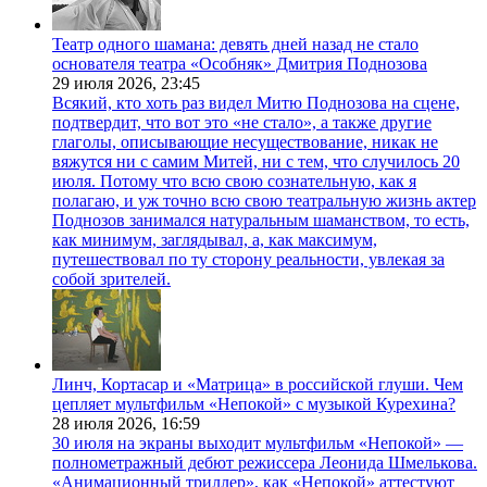
Театр одного шамана: девять дней назад не стало
основателя театра «Особняк» Дмитрия Поднозова
29 июля 2026,
23:45
Всякий, кто хоть раз видел Митю Поднозова на сцене,
подтвердит, что вот это «не стало», а также другие
глаголы, описывающие несуществование, никак не
вяжутся ни с самим Митей, ни с тем, что случилось 20
июля. Потому что всю свою сознательную, как я
полагаю, и уж точно всю свою театральную жизнь актер
Поднозов занимался натуральным шаманством, то есть,
как минимум, заглядывал, а, как максимум,
путешествовал по ту сторону реальности, увлекая за
собой зрителей.
Линч, Кортасар и «Матрица» в российской глуши. Чем
цепляет мультфильм «Непокой» с музыкой Курехина?
28 июля 2026,
16:59
30 июля на экраны выходит мультфильм «Непокой» —
полнометражный дебют режиссера Леонида Шмелькова.
«Анимационный триллер», как «Непокой» аттестуют