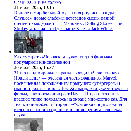
Charli XCX и не только
31 июля 2026,
19:15
В июле в мир большой музыки вернулись гранды.
Слушаем новые альбомы ветеранов сцены разной
степени «выдержки» — Мадонны, Rolling Stones, The
Strokes, а так же Tricky, Charlie XCX и Jack White.
Как смотреть «Человека-паука»: гид по фильмам
популярной киновселенной
30 июля 2026,
16:37
31 июля на мировые экраны выходит «Человек-паук:
Новый день» — очередная часть франшизы Marvel,
посвящённая похождениям прыгучего супергероя. В
главной роли — вновь Том Холланд. Это уже четвёртый
фильм, в котором он играет Паука. Но до него сине-
красное трико появлялось на экране множество раз. Для
тех, кто подзабыл историю, «Фонтанка» подготовила
исчерпывающий гид по киновоплощениям человека-
паука!