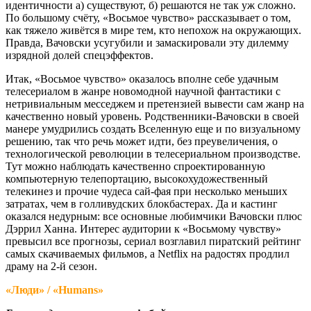
идентичности а) существуют, б) решаются не так уж сложно.
По большому счёту, «Восьмое чувство» рассказывает о том,
как тяжело живётся в мире тем, кто непохож на окружающих.
Правда, Вачовски усугубили и замаскировали эту дилемму
изрядной долей спецэффектов.
Итак, «Восьмое чувство» оказалось вполне себе удачным
телесериалом в жанре новомодной научной фантастики с
нетривиальным месседжем и претензией вывести сам жанр на
качественно новый уровень. Родственники-Вачовски в своей
манере умудрились создать Вселенную еще и по визуальному
решению, так что речь может идти, без преувеличения, о
технологической революции в телесериальном производстве.
Тут можно наблюдать качественно спроектированную
компьютерную телепортацию, высокохудожественный
телекинез и прочие чудеса сай-фая при несколько меньших
затратах, чем в голливудских блокбастерах. Да и кастинг
оказался недурным: все основные любимчики Вачовски плюс
Дэррил Ханна. Интерес аудитории к «Восьмому чувству»
превысил все прогнозы, сериал возглавил пиратский рейтинг
самых скачиваемых фильмов, а Netflix на радостях продлил
драму на 2-й сезон.
«Люди» / «Humans»