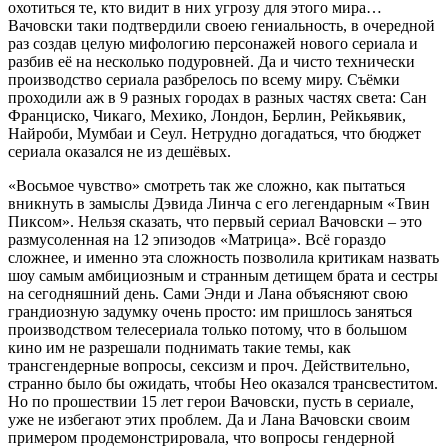
охотиться те, кто видит в них угрозу для этого мира…
Вачовски таки подтвердили своею гениальность, в очередной
раз создав целую мифологию персонажей нового сериала и
разбив её на несколько подуровней. Да и чисто технически
производство сериала разбрелось по всему миру. Съёмки
проходили аж в 9 разных городах в разных частях света: Сан
Франциско, Чикаго, Мехико, Лондон, Берлин, Рейкьявик,
Найроби, Мумбаи и Сеул. Нетрудно догадаться, что бюджет
сериала оказался не из дешёвых.
«Восьмое чувство» смотреть так же сложно, как пытаться
вникнуть в замыслы Дэвида Линча с его легендарным «Твин
Пиксом». Нельзя сказать, что первый сериал Вачовски – это
размусоленная на 12 эпизодов «Матрица». Всё гораздо
сложнее, и именно эта сложность позволила критикам назвать
шоу самым амбициозным и странным детищем брата и сестры
на сегодняшний день. Сами Энди и Лана объясняют свою
грандиозную задумку очень просто: им пришлось заняться
производством телесериала только потому, что в большом
кино им не разрешали поднимать такие темы, как
трансгендерные вопросы, сексизм и проч. Действительно,
странно было бы ожидать, чтобы Нео оказался трансвеститом.
Но по прошествии 15 лет герои Вачовски, пусть в сериале,
уже не избегают этих проблем. Да и Лана Вачовски своим
примером продемонстрировала, что вопросы гендерной