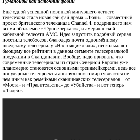
Гуманоиды как источник фобий
Ещё одной успешной новинкой минувшего летнего
телесезона стала новая сай-фай драма «Люди» – совместный
проект британского телеканала Channel 4, подарившего нам
всеми обожаемое «Чёрное зеркало», и американской
кабельной телесети AMC. Идея запустить подобный сериал
посетила телебоссов, благодаря почти одноимённому
шведскому телесериалу «Настоящие люди», несколько лет
бьющему все рейтинги в данном сегменте телесериальной
продукции в Скандинавии. Вообще, надо признать, что
современные телесериалы из стран Северной Европы уже
планомерно становятся основными трендмейкерами, ведь все
популярные телепроекты англоязычного мира являются не
чем иным как ремейками скандинавских телесериалов – от
«Моста» и «Правительства» до «Убийства» и вот теперь
«Людей».