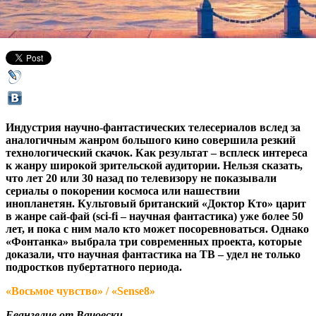
14 сентября 2015,
22:59
Версия для печати
Индустрия научно-фантастических телесериалов вслед за
аналогичным жанром большого кино совершила резкий
технологический скачок. Как результат – всплеск интереса
к жанру широкой зрительской аудитории. Нельзя сказать,
что лет 20 или 30 назад по телевизору не показывали
сериалы о покорении космоса или нашествии
инопланетян. Культовый британский «Доктор Кто» царит
в жанре сай-фай (sci-fi – научная фантастика) уже более 50
лет, и пока с ним мало кто может посоревноваться. Однако
«Фонтанка» выбрала три современных проекта, которые
доказали, что научная фантастика на ТВ – удел не только
подростков пубертатного периода.
«Восьмое чувство» / «Sense8»
Евангелие от Вачовски