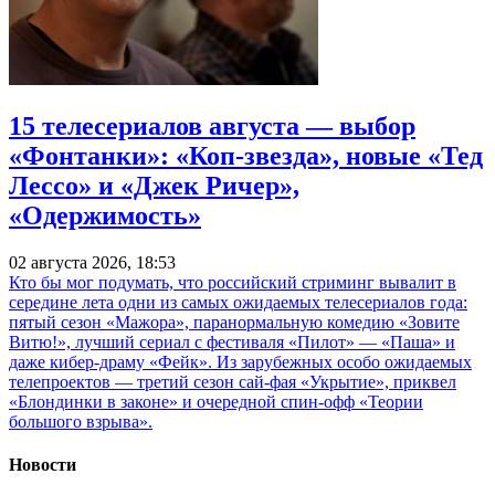
15 телесериалов августа — выбор
«Фонтанки»: «Коп-звезда», новые «Тед
Лессо» и «Джек Ричер»,
«Одержимость»
02 августа 2026, 18:53
Кто бы мог подумать, что российский стриминг вывалит в
середине лета одни из самых ожидаемых телесериалов года:
пятый сезон «Мажора», паранормальную комедию «Зовите
Витю!», лучший сериал с фестиваля «Пилот» — «Паша» и
даже кибер-драму «Фейк». Из зарубежных особо ожидаемых
телепроектов — третий сезон сай-фая «Укрытие», приквел
«Блондинки в законе» и очередной спин-офф «Теории
большого взрыва».
Новости