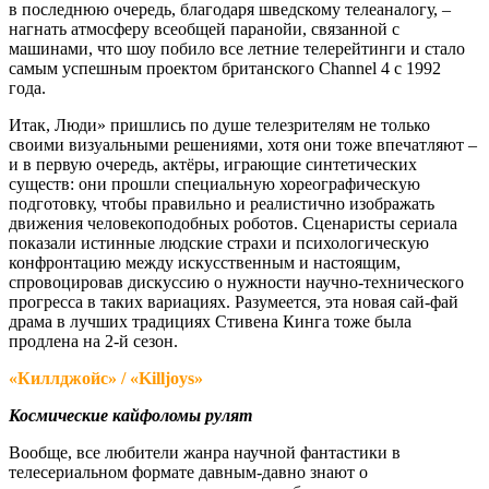
в последнюю очередь, благодаря шведскому телеаналогу, –
нагнать атмосферу всеобщей паранойи, связанной с
машинами, что шоу побило все летние телерейтинги и стало
самым успешным проектом британского Channel 4 с 1992
года.
Итак, Люди» пришлись по душе телезрителям не только
своими визуальными решениями, хотя они тоже впечатляют –
и в первую очередь, актёры, играющие синтетических
существ: они прошли специальную хореографическую
подготовку, чтобы правильно и реалистично изображать
движения человекоподобных роботов. Сценаристы сериала
показали истинные людские страхи и психологическую
конфронтацию между искусственным и настоящим,
спровоцировав дискуссию о нужности научно-технического
прогресса в таких вариациях. Разумеется, эта новая сай-фай
драма в лучших традициях Стивена Кинга тоже была
продлена на 2-й сезон.
«Киллджойс» / «Killjoys»
Космические кайфоломы рулят
Вообще, все любители жанра научной фантастики в
телесериальном формате давным-давно знают о