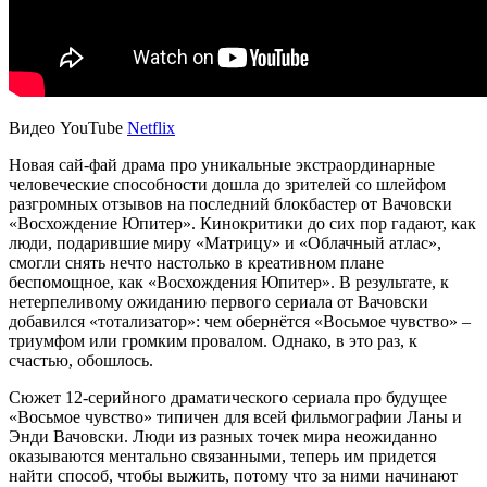
Видео YouTube
Netflix
Новая сай-фай драма про уникальные экстраординарные
человеческие способности дошла до зрителей со шлейфом
разгромных отзывов на последний блокбастер от Вачовски
«Восхождение Юпитер». Кинокритики до сих пор гадают, как
люди, подарившие миру «Матрицу» и «Облачный атлас»,
смогли снять нечто настолько в креативном плане
беспомощное, как «Восхождения Юпитер». В результате, к
нетерпеливому ожиданию первого сериала от Вачовски
добавился «тотализатор»: чем обернётся «Восьмое чувство» –
триумфом или громким провалом. Однако, в это раз, к
счастью, обошлось.
Сюжет 12-серийного драматического сериала про будущее
«Восьмое чувство» типичен для всей фильмографии Ланы и
Энди Вачовски. Люди из разных точек мира неожиданно
оказываются ментально связанными, теперь им придется
найти способ, чтобы выжить, потому что за ними начинают