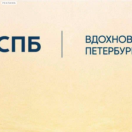
РЕКЛАМА
Афиша Plus
#телегид
Фонтанка.ру
Сегодня:
2026.08.06
11:00
Афиша Plus
кино
спектакли
выставки
концерты
лекции
книги
афиша плюс
новости
+