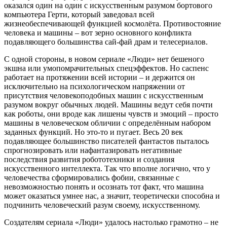
оказался один на один с искусственным разумом бортового
компьютера Герти, который заведовал всей
жизнеобеспечивающей функцией космолёта. Противостояние
человека и машины – вот зерно основного конфликта
подавляющего большинства сай-фай драм и телесериалов.
С одной стороны, в новом сериале «Люди» нет бешеного
экшна или умопомрачительных спецэффектов. Но саспенс
работает на протяжении всей истории – и держится он
исключительно на психологическом напряжении от
присутствия человекоподобных машин с искусственным
разумом вокруг обычных людей. Машины ведут себя почти
как роботы, они вроде как лишены чувств и эмоций – просто
машины в человеческом обличии с определённым набором
заданных функций. Но это-то и пугает. Весь 20 век
подавляющее большинство писателей фантастов пыталось
спрогнозировать или нафантазировать негативные
последствия развития робототехники и создания
искусственного интеллекта. Так что вполне логично, что у
человечества сформировались фобии, связанные с
невозможностью понять и осознать тот факт, что машина
может оказаться умнее нас, а значит, теоретически способна и
подчинить человеческий разум своему, искусственному.
Создателям сериала «Люди» удалось настолько грамотно – не