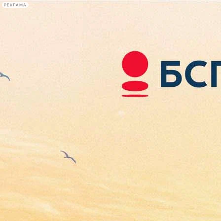
РЕКЛАМА
Афиша Plus
#телегид
Фонтанка.ру
Сегодня:
2026.08.06
14:29
Афиша Plus
кино
спектакли
выставки
концерты
лекции
книги
афиша плюс
новости
+