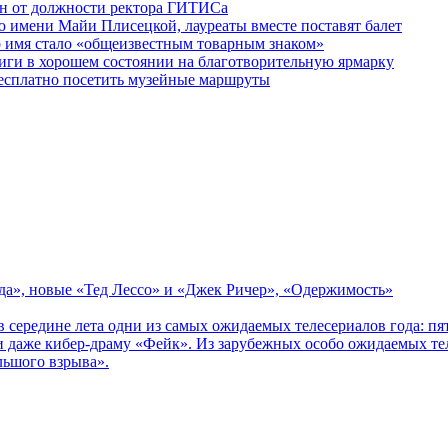
ен от должности ректора ГИТИСа
 имени Майи Плисецкой, лауреаты вместе поставят балет
о имя стало «общеизвестным товарным знаком»
ги в хорошем состоянии на благотворительную ярмарку
бесплатно посетить музейные маршруты
зда», новые «Тед Лессо» и «Джек Ричер», «Одержимость»
в середине лета одни из самых ожидаемых телесериалов года: 
 даже кибер-драму «Фейк». Из зарубежных особо ожидаемых тел
льшого взрыва».