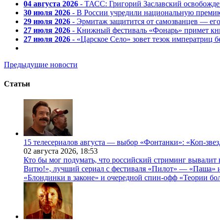
04 августа 2026
- ТАСС: Григорий Заславский освобожд
30 июля 2026
- В России учредили национальную премию
29 июля 2026
- Эрмитаж защитится от самозванцев — ег
27 июля 2026
- Книжный фестиваль «Фонарь» примет кни
27 июля 2026
- «Царское Село» зовет тезок императриц 
Предыдущие новости
Статьи
15 телесериалов августа — выбор «Фонтанки»: «Коп-зве
02 августа 2026,
18:53
Кто бы мог подумать, что российский стриминг вывалит 
Витю!», лучший сериал с фестиваля «Пилот» — «Паша» и
«Блондинки в законе» и очередной спин-офф «Теории бо