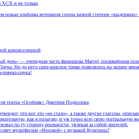
li XCX и не только
новые альбомы ветеранов сцены разной степени «выдержки» — Мад
рной киновселенной
ый день» — очередная часть франшизы Marvel, посвящённая пох
Паука. Но до него сине-красное трико появлялось на экране мно
еловека-паука!
теля театра «Особняк» Дмитрия Поднозова
дтвердит, что вот это «не стало», а также другие глаголы, опи
сознательную, как я полагаю, и уж точно всю свою театральную 
вовал по ту сторону реальности, увлекая за собой зрителей.
епляет мультфильм «Непокой» с музыкой Курехина?