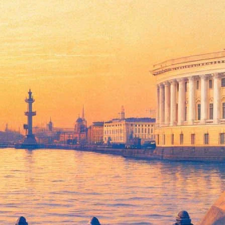
ом Эрмитаже VIII Европейской конференции по иранистике.
оты с культовыми и мифологическими сценами, фаянсовые
оследний зал выставки посвящен иранской придворной
ствиях марокканского странника, которые тот совершил в 14
руются впервые, и, следуя маршруту путешественника,
оволжья до центральной Африки. Посетители Эрмитажа смогут
я.