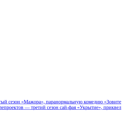
пятый сезон «Мажора», паранормальную комедию «Зовите
епроектов — третий сезон сай-фая «Укрытие», приквел