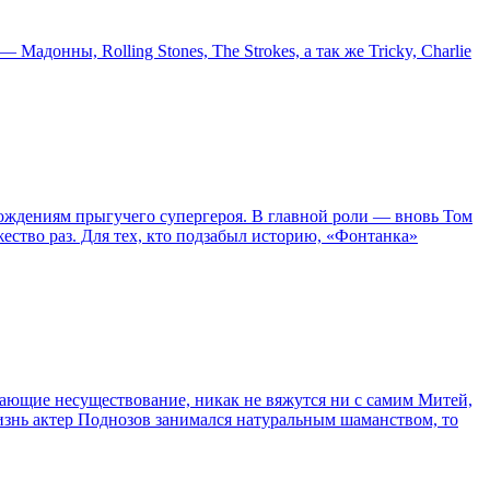
онны, Rolling Stones, The Strokes, а так же Tricky, Charlie
ождениям прыгучего супергероя. В главной роли — вновь Том
жество раз. Для тех, кто подзабыл историю, «Фонтанка»
сывающие несуществование, никак не вяжутся ни с самим Митей,
жизнь актер Поднозов занимался натуральным шаманством, то