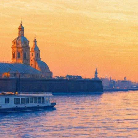
В Эрмитаже открылись две «
09 сентября 2015,
15:10
Версия для печати
Первая экспозиция посвящена культуре и искусству Ирана 8-г
Музей выставил для обозрения жемчужины своей богатейшей и
изделия 15-17 веков, образцы художественного стекла 18-19 в
живописи 19 века.
Вторая экспозиция носит название «Подарок созерцающим. Стр
веке и описал впоследствии в своей книге. Выставка включает
рассказывает о жизни и быте тех стран, которые посетил Ибн
увидеть керамику, ткани, костюмы, предметы повседневного об
Фонтанка.ру
Проект "Афиша Plus" реализован на средства гранта Санкт-Пет