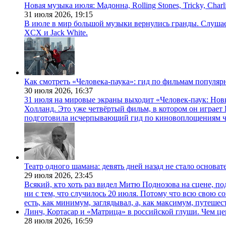
Новая музыка июля: Мадонна, Rolling Stones, Tricky, Char
31 июля 2026,
19:15
В июле в мир большой музыки вернулись гранды. Слушаем 
XCX и Jack White.
Как смотреть «Человека-паука»: гид по фильмам популя
30 июля 2026,
16:37
31 июля на мировые экраны выходит «Человек-паук: Нов
Холланд. Это уже четвёртый фильм, в котором он играет 
подготовила исчерпывающий гид по киновоплощениям ч
Театр одного шамана: девять дней назад не стало основа
29 июля 2026,
23:45
Всякий, кто хоть раз видел Митю Поднозова на сцене, по
ни с тем, что случилось 20 июля. Потому что всю свою 
есть, как минимум, заглядывал, а, как максимум, путешест
Линч, Кортасар и «Матрица» в российской глуши. Чем ц
28 июля 2026,
16:59