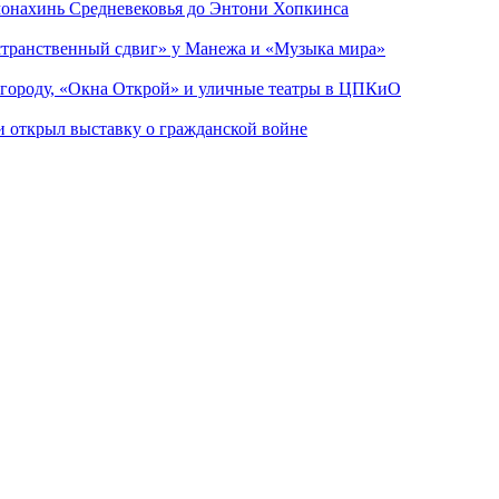
 монахинь Средневековья до Энтони Хопкинса
странственный сдвиг» у Манежа и «Музыка мира»
 городу, «Окна Открой» и уличные театры в ЦПКиО
ии открыл выставку о гражданской войне