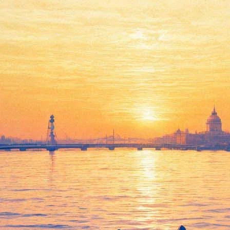
восточные» выставки
о — начала 20 века и приурочена к проведению в Государственн
ранской коллекции: блюда и сосуды с изображением царской ох
еков, шедевры из собрания персидских миниатюр 16-19 веков. П
анствия Ибн Баттуты» и рассказывает о многочисленных путеше
 в себя более трехсот экспонатов, многие из которых демонстри
 Баттута. Это обширная территория от Испании до Китая и от П
ихода и древние манускрипты. Выставка продлится до 13 декабр
ербурга