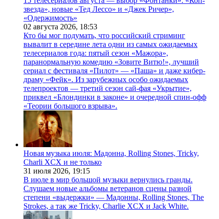
15 телесериалов августа — выбор «Фонтанки»: «Коп-
звезда», новые «Тед Лессо» и «Джек Ричер»,
«Одержимость»
02 августа 2026,
18:53
Кто бы мог подумать, что российский стриминг
вывалит в середине лета одни из самых ожидаемых
телесериалов года: пятый сезон «Мажора»,
паранормальную комедию «Зовите Витю!», лучший
сериал с фестиваля «Пилот» — «Паша» и даже кибер-
драму «Фейк». Из зарубежных особо ожидаемых
телепроектов — третий сезон сай-фая «Укрытие»,
приквел «Блондинки в законе» и очередной спин-офф
«Теории большого взрыва».
Новая музыка июля: Мадонна, Rolling Stones, Tricky,
Charli XCX и не только
31 июля 2026,
19:15
В июле в мир большой музыки вернулись гранды.
Слушаем новые альбомы ветеранов сцены разной
степени «выдержки» — Мадонны, Rolling Stones, The
Strokes, а так же Tricky, Charlie XCX и Jack White.