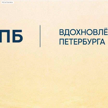
РЕКЛАМА
Афиша Plus
#телегид
Фонтанка.ру
Сегодня:
2026.08.06
16:09
Афиша Plus
кино
спектакли
выставки
концерты
лекции
книги
афиша плюс
новости
+