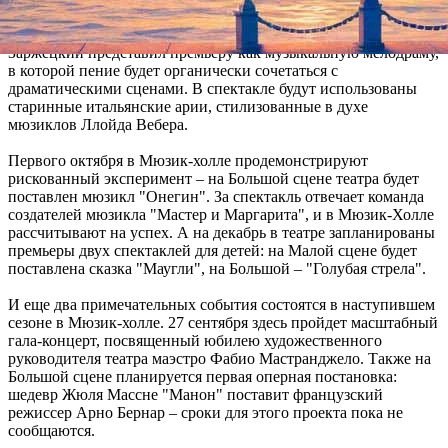
спектакль "Опасные связи" по одноименному произведению
Шодерло де Лакло. Режиссер-постановщик Василий
Заржецкий представил премьеру как музыкальную мелодраму,
в которой пение будет органически сочетаться с
драматическими сценами. В спектакле будут использованы
старинные итальянские арии, стилизованные в духе
мюзиклов Ллойда Вебера.
Первого октября в Мюзик-холле продемонстрируют
рискованный эксперимент – на Большой сцене театра будет
поставлен мюзикл "Онегин". За спектакль отвечает команда
создателей мюзикла "Мастер и Маргарита", и в Мюзик-Холле
рассчитывают на успех. А на декабрь в театре запланированы
премьеры двух спектаклей для детей: на Малой сцене будет
поставлена сказка "Маугли", на Большой – "Голубая стрела".
И еще два примечательных события состоятся в наступившем
сезоне в Мюзик-холле. 27 сентября здесь пройдет масштабный
гала-концерт, посвященный юбилею художественного
руководителя театра маэстро Фабио Мастранджело. Также на
Большой сцене планируется первая оперная постановка:
шедевр Жюля Массне "Манон" поставит французский
режиссер Арно Бернар – сроки для этого проекта пока не
сообщаются.