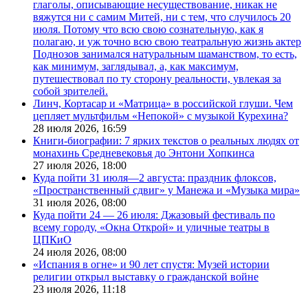
глаголы, описывающие несуществование, никак не
вяжутся ни с самим Митей, ни с тем, что случилось 20
июля. Потому что всю свою сознательную, как я
полагаю, и уж точно всю свою театральную жизнь актер
Поднозов занимался натуральным шаманством, то есть,
как минимум, заглядывал, а, как максимум,
путешествовал по ту сторону реальности, увлекая за
собой зрителей.
Линч, Кортасар и «Матрица» в российской глуши. Чем
цепляет мультфильм «Непокой» с музыкой Курехина?
28 июля 2026,
16:59
Книги-биографии: 7 ярких текстов о реальных людях от
монахинь Средневековья до Энтони Хопкинса
27 июля 2026,
18:00
Куда пойти 31 июля—2 августа: праздник флоксов,
«Пространственный сдвиг» у Манежа и «Музыка мира»
31 июля 2026,
08:00
Куда пойти 24 — 26 июля: Джазовый фестиваль по
всему городу, «Окна Открой» и уличные театры в
ЦПКиО
24 июля 2026,
08:00
«Испания в огне» и 90 лет спустя: Музей истории
религии открыл выставку о гражданской войне
23 июля 2026,
11:18