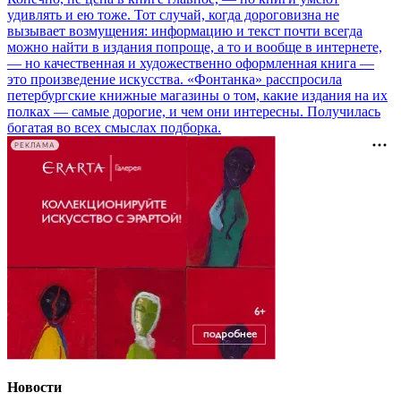
удивлять и ею тоже. Тот случай, когда дороговизна не
вызывает возмущения: информацию и текст почти всегда
можно найти в издания попроще, а то и вообще в интернете,
— но качественная и художественно оформленная книга —
это произведение искусства. «Фонтанка» расспросила
петербургские книжные магазины о том, какие издания на их
полках — самые дорогие, и чем они интересны. Получилась
богатая во всех смыслах подборка.
РЕКЛАМА
Новости