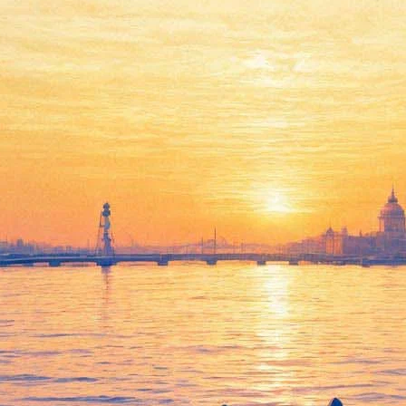
Мюзик-холл превратит
"Онегина" в мюзикл
09 сентября 2015,
01:09
Версия для печати
Смотреть фоторепортаж
О своих планах на ближайший театральный сезон рассказали
в Петербургском Мюзик-Холле. Первая премьера состоится
уже 17 сентября – в этот день зрителям покажут музыкальный