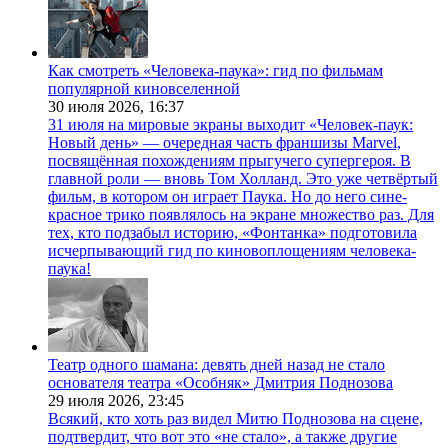
Как смотреть «Человека-паука»: гид по фильмам
популярной киновселенной
30 июля 2026,
16:37
31 июля на мировые экраны выходит «Человек-паук:
Новый день» — очередная часть франшизы Marvel,
посвящённая похождениям прыгучего супергероя. В
главной роли — вновь Том Холланд. Это уже четвёртый
фильм, в котором он играет Паука. Но до него сине-
красное трико появлялось на экране множество раз. Для
тех, кто подзабыл историю, «Фонтанка» подготовила
исчерпывающий гид по киновоплощениям человека-
паука!
Театр одного шамана: девять дней назад не стало
основателя театра «Особняк» Дмитрия Поднозова
29 июля 2026,
23:45
Всякий, кто хоть раз видел Митю Поднозова на сцене,
подтвердит, что вот это «не стало», а также другие