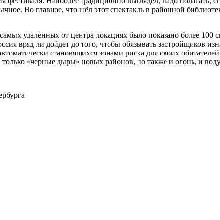
ия фестиваля. Наиболее традиционно выглядел, надо полагать, сп
чное. Но главное, что шёл этот спектакль в районной библиотек
в самых удаленных от центра локациях было показано более 100 с
оссия вряд ли дойдет до того, чтобы обязывать застройщиков из
томатически становящихся зонами риска для своих обитателей. 
 только «черные дыры» новых районов, но также и огонь, и воду
ербурга