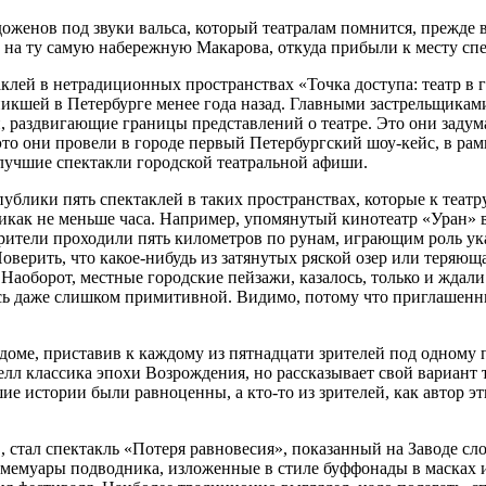
женов под звуки вальса, который театралам помнится, прежде все
ь на ту самую набережную Макарова, откуда прибыли к месту спе
лей в нетрадиционных пространствах «Точка доступа: театр в г
икшей в Петербурге менее года назад. Главными застрельщикам
, раздвигающие границы представлений о театре. Это они заду
это они провели в городе первый Петербургский шоу-кейс, в рам
лучшие спектакли городской театральной афиши.
блики пять спектаклей в таких пространствах, которые к театр
никак не меньше часа. Например, упомянутый кинотеатр «Уран» 
рители проходили пять километров по рунам, играющим роль ук
ерить, что какое-нибудь из затянутых ряской озер или теряюща
 Наоборот, местные городские пейзажи, казалось, только и ждал
алась даже слишком примитивной. Видимо, потому что приглашен
доме, приставив к каждому из пятнадцати зрителей под одному 
л классика эпохи Возрождения, но рассказывает свой вариант 
ие истории были равноценны, а кто-то из зрителей, как автор эт
 стал спектакль «Потеря равновесия», показанный на Заводе сл
мемуары подводника, изложенные в стиле буффонады в масках и