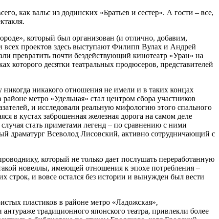
го, как вальс из додинских «Братьев и сестер». А гости – все,
ктакля.
ороде», который был организован (и отлично, добавим,
и всех проектов здесь выступают Филипп Вулах и Андрей
мали превратить почти бездействующий кинотеатр «Уран» на
ках которого десятки театральных продюсеров, представителей
у никогда никакого отношения не имели и в таких концах
в районе метро «Удельная» стал центром сбора участников
азателей, и исследовали реальную мифологию этого спального
яся в кустах заброшенная железная дорога на самом деле
и случая стать приметами легенд – по сравнению с ними
ный драматург Всеволод Лисовский, активно сотрудничающий с
проводнику, который не только дает послушать переработанную
такой новеллы, имеющей отношения к эпохе потребления –
их строк, и вовсе остался без истории и вынужден был вести
оистых пластиков в районе метро «Ладожская»,
 антураже традиционного японского театра, привлекли более