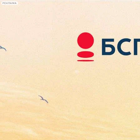
РЕКЛАМА
Афиша Plus
#телегид
Фонтанка.ру
Сегодня:
2026.08.06
12:13
Афиша Plus
кино
спектакли
выставки
концерты
лекции
книги
афиша плюс
новости
+