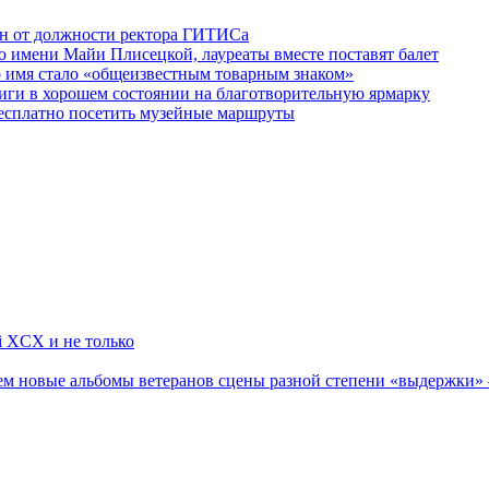
ен от должности ректора ГИТИСа
 имени Майи Плисецкой, лауреаты вместе поставят балет
о имя стало «общеизвестным товарным знаком»
ги в хорошем состоянии на благотворительную ярмарку
бесплатно посетить музейные маршруты
li XCX и не только
новые альбомы ветеранов сцены разной степени «выдержки» — Мад