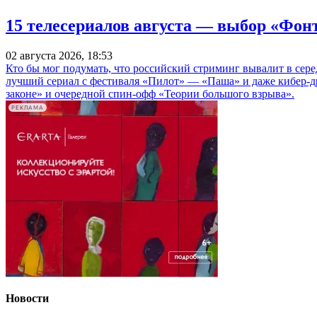
15 телесериалов августа — выбор «Фон
02 августа 2026, 18:53
Кто бы мог подумать, что российский стриминг вывалит в сер
лучший сериал с фестиваля «Пилот» — «Паша» и даже кибер-д
законе» и очередной спин-офф «Теории большого взрыва».
РЕКЛАМА
Новости