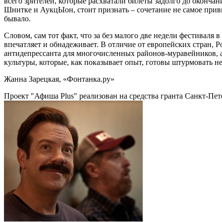
всего зрителей, которые расхватали билеты задолго до окончан
Шнитке и АукцЫон, стоит признать – сочетание не самое привы
бывало.
Словом, сам тот факт, что за без малого две недели фестиваля 
впечатляет и обнадеживает. В отличие от европейских стран, Р
антидепрессанта для многочисленных районов-муравейников, ав
культуры, которые, как показывает опыт, готовы штурмовать не
Жанна Зарецкая, «Фонтанка.ру»
Проект "Афиша Plus" реализован на средства гранта Санкт-Пет