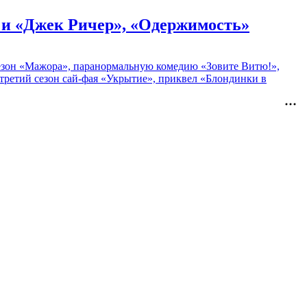
» и «Джек Ричер», «Одержимость»
 сезон «Мажора», паранормальную комедию «Зовите Витю!»,
ретий сезон сай-фая «Укрытие», приквел «Блондинки в