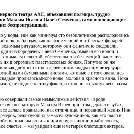
нерного театра АХЕ, объехавшей полмира, трудно
ики Максим Исаев и Павел Семченко, сами воплощающие
иант беспроигрышный.
мо у воды, еще как минимум сто безбилетников расположились
й шок, наблюдая, как на фоне черной в отблесках фонарей
 ведомым ритуалом, которому они фанатично следовали.
 один из бородачей, Павел Семченко, омывал его водой и
занимался невестой, обстоятельно и без эмоций выполняя
ать их в огромных пластмассовых бочках. Попутно он же
авливая длинный стол в деревянном квадратном резервуаре,
огослойными бумажными листами, которые в итоге оказались
свадьбе пролилось много воды, молока и красного вина. Пока
в, не поднес к столу факел, и стол не вспыхнул весь разом –
ью совершали самые немыслимые действия – вроде
ке свеклы, которую Максим Исаев при этом держал в зубах, –
все делала правильно, как отличница, и нерадивый жених Ник
ормеров, реализующих замысел художников, как это было в
ойственные им роли – к примеру, «санкционный» лосось,
вое счастье, – мы увидели еще и четырех блестящих актеров,