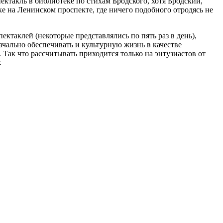
ектакль в библиотеке по стихам Бродского, хотя Бродский,
е на Ленинском проспекте, где ничего подобного отродясь не
пектаклей (некоторые представлялись по пять раз в день),
начально обеспечивать и культурную жизнь в качестве
Так что рассчитывать приходится только на энтузиастов от
.