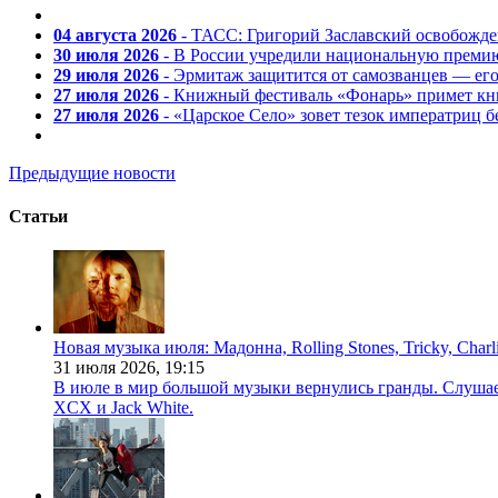
04 августа 2026
- ТАСС: Григорий Заславский освобожд
30 июля 2026
- В России учредили национальную премию
29 июля 2026
- Эрмитаж защитится от самозванцев — ег
27 июля 2026
- Книжный фестиваль «Фонарь» примет кни
27 июля 2026
- «Царское Село» зовет тезок императриц 
Предыдущие новости
Статьи
Новая музыка июля: Мадонна, Rolling Stones, Tricky, Char
31 июля 2026,
19:15
В июле в мир большой музыки вернулись гранды. Слушаем 
XCX и Jack White.