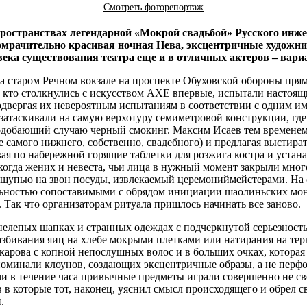
Смотреть фоторепортаж
ространствах легендарной «Мокрой свадьбой» Русского инже
мрачительно красивая ночная Нева, эксцентричные художн
века существования театра еще и в отличных актеров – вар
на старом Речном вокзале на проспекте Обуховской обороны пря
 кто столкнулись с искусством АХЕ впервые, испытали настоящи
двергая их невероятным испытаниям в соответствии с одним им
затаскивали на самую верхотуру семиметровой конструкции, где
подобающий случаю черный смокинг. Максим Исаев тем временем 
ме самого нижнего, собственно, свадебного) и предлагая выстир
ая по набережной горящие таблетки для розжига костра и устан
– когда жених и невеста, чьи лица в нужный момент закрыли мн
 ощупью на звон посуды, извлекаемый церемониймейстерами. На 
ностью сопоставимыми с обрядом инициации шаолиньских монахо
. Так что организаторам ритуала пришлось начинать все заново.
нелепых шапках и странных одеждах с подчеркнутой серьезност
азбивания яиц на хлебе мокрыми плетками или натирания на тер
арова с копной непослушных волос и в больших очках, которая 
апоминали клоунов, создающих эксцентричные образы, а не перф
ми в течение часа привычные предметы играли совершенно не св
 в которые тот, наконец, уяснил смысл происходящего и обрел с
.