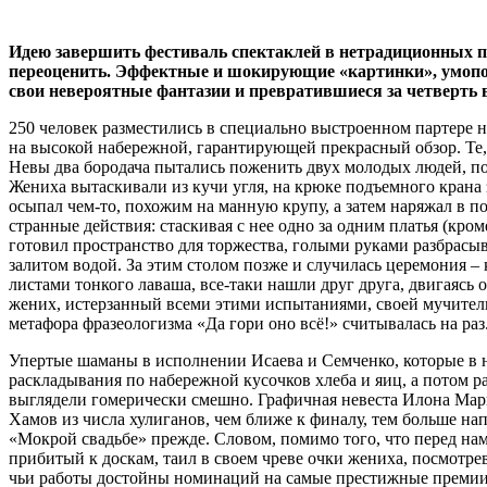
Идею завершить фестиваль спектаклей в нетрадиционных п
переоценить. Эффектные и шокирующие «картинки», умопо
свои невероятные фантазии и превратившиеся за четверть 
250 человек разместились в специально выстроенном партере 
на высокой набережной, гарантирующей прекрасный обзор. Те,
Невы два бородача пытались поженить двух молодых людей, по
Жениха вытаскивали из кучи угля, на крюке подъемного крана 
осыпал чем-то, похожим на манную крупу, а затем наряжал в 
странные действия: стаскивая с нее одно за одним платья (кро
готовил пространство для торжества, голыми руками разбрасыв
залитом водой. За этим столом позже и случилась церемония 
листами тонкого лаваша, все-таки нашли друг друга, двигаясь
жених, истерзанный всеми этими испытаниями, своей мучитель
метафора фразеологизма «Да гори оно всё!» считывалась на раз
Упертые шаманы в исполнении Исаева и Семченко, которые в 
раскладывания по набережной кусочков хлеба и яиц, а потом р
выглядели гомерически смешно. Графичная невеста Илона Марк
Хамов из числа хулиганов, чем ближе к финалу, тем больше н
«Мокрой свадьбе» прежде. Словом, помимо того, что перед на
прибитый к доскам, таил в своем чреве очки жениха, посмотрев
чьи работы достойны номинаций на самые престижные премии