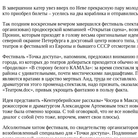
В завершении катер увез вверх по Неве прекрасную пару молодо
кто приобрел билеты – уселись на два кораблика и отправилис
Так поздним воскресным вечером завершился фестиваль спектак
организован) продюсерской компанией «Открытая сцена», возн
Пронин, которым приходят в голову весьма оригинальные идеи
северной окраине Петербурга в досуговый центр нового типа, 
театров и фестивалей из Европы и бывшего СССР отсмотрели 
Фестиваль «Точка доступа», напомним, предложил вниманию пу
города, из которых до театров добираться приходится обычно 
«бродилки» «В сторону белого КАМАЗа»: за время спектакля з
района с удивительными, почти мистическими ландшафтами. Пов
являются вратами в царство мертвых Аид, труда не составляло.
драматургия этого променад-спектакля, надо признать, оказ
«Театром.doc», привык укрощать фантазию в пользу факта.
Идея представить «Кентерберийские рассказы» Чосера в Макси
режиссером и драматургом Александром Артемовым текст новел
тоже была отменно хороша. С той оговоркой, что не все новейш
диалог с собой (что тоже, впрочем, имеет свои плюсы).
Абсолютным хитом фестиваля, по свидетельству организаторов,
возобновленный специально для «Точки доступа». Подлинные 