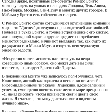
Сегодня яркие, позитивные арт-объекты Ромеро Бритто
можно увидеть на улицах и площадях Лондона, Тель-Авива,
Нью-Йорка, Москвы, Сан-Паулу и многих других городов. В
Майами у Бритто есть собственная галерея.
С Ромеро Бритто охотно сотрудничают крупнейшие компании
мира – то "Диснея" до ведущих производителей автомобилей.
Побывав в руках Бритто, а точнее встретившись с его кистью,
авто популярной марки и другие предметы потребления
меняются радикально, начинают выглядеть так, как будто их
разукрасил сам Микки Маус, и излучать неисчерпаемую
энергию радости.
«Искусство может заставить вас взглянуть на вещи
совершенно иным образом, оно может дать вам силы
взлететь», – цитирует Бритто сайт Эрарты.
В поклонники Бритто уже записалось пол-Голливуда, чета
Клинтонов, английская королева и несколько писателей с
многомиллионными тиражами. Художник, вдохновленный
успехом, смог трезво оценить свое место в мире прекрасного:
«Я начал рисовать, чтобы привнести свет и цвет в свою
жизнь. Я счастлив, что могу делиться своим видением
лучшего мира».
Выставка «Ромеро Бритто: Формула успеха» продлится в