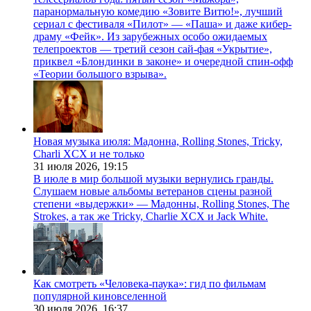
паранормальную комедию «Зовите Витю!», лучший
сериал с фестиваля «Пилот» — «Паша» и даже кибер-
драму «Фейк». Из зарубежных особо ожидаемых
телепроектов — третий сезон сай-фая «Укрытие»,
приквел «Блондинки в законе» и очередной спин-офф
«Теории большого взрыва».
Новая музыка июля: Мадонна, Rolling Stones, Tricky,
Charli XCX и не только
31 июля 2026,
19:15
В июле в мир большой музыки вернулись гранды.
Слушаем новые альбомы ветеранов сцены разной
степени «выдержки» — Мадонны, Rolling Stones, The
Strokes, а так же Tricky, Charlie XCX и Jack White.
Как смотреть «Человека-паука»: гид по фильмам
популярной киновселенной
30 июля 2026,
16:37