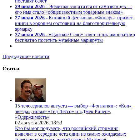
поставят балет
29 июля 2026
- Эрмитаж защитится от самозванцев —
его имя стало «общеизвестным товарным знаком»
27 июля 2026
- Книжный фестиваль «Фонарь» примет
книги в хорошем состоянии на благотворительную
ярмарку
27 июля 2026
- «Царское Село» зовет тезок императриц
бесплатно посетить музейные маршруты
Предыдущие новости
Статьи
15 телесериалов августа — выбор «Фонтанки»: «Коп-
звезда», новые «Тед Лессо» и «Джек Ричер»,
«Одержимость»
02 августа 2026,
18:53
Кто бы мог подумать, что российский стриминг
вывалит в середине лета одни из самых ожидаемых
телесериалов года: пятый сезон «Мажора»,