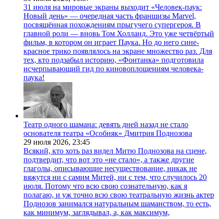
31 июля на мировые экраны выходит «Человек-паук:
Новый день» — очередная часть франшизы Marvel,
посвящённая похождениям прыгучего супергероя. В
главной роли — вновь Том Холланд. Это уже четвёртый
фильм, в котором он играет Паука. Но до него сине-
красное трико появлялось на экране множество раз. Для
тех, кто подзабыл историю, «Фонтанка» подготовила
исчерпывающий гид по киновоплощениям человека-
паука!
Театр одного шамана: девять дней назад не стало
основателя театра «Особняк» Дмитрия Поднозова
29 июля 2026,
23:45
Всякий, кто хоть раз видел Митю Поднозова на сцене,
подтвердит, что вот это «не стало», а также другие
глаголы, описывающие несуществование, никак не
вяжутся ни с самим Митей, ни с тем, что случилось 20
июля. Потому что всю свою сознательную, как я
полагаю, и уж точно всю свою театральную жизнь актер
Поднозов занимался натуральным шаманством, то есть,
как минимум, заглядывал, а, как максимум,