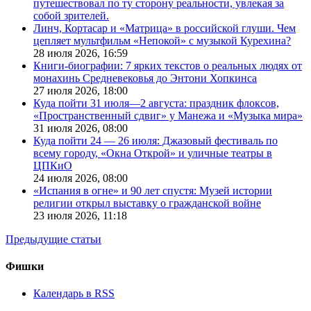
путешествовал по ту сторону реальности, увлекая за
собой зрителей.
Линч, Кортасар и «Матрица» в российской глуши. Чем
цепляет мультфильм «Непокой» с музыкой Курехина?
28 июля 2026,
16:59
Книги-биографии: 7 ярких текстов о реальных людях от
монахинь Средневековья до Энтони Хопкинса
27 июля 2026,
18:00
Куда пойти 31 июля—2 августа: праздник флоксов,
«Пространственный сдвиг» у Манежа и «Музыка мира»
31 июля 2026,
08:00
Куда пойти 24 — 26 июля: Джазовый фестиваль по
всему городу, «Окна Открой» и уличные театры в
ЦПКиО
24 июля 2026,
08:00
«Испания в огне» и 90 лет спустя: Музей истории
религии открыл выставку о гражданской войне
23 июля 2026,
11:18
Предыдущие статьи
Фишки
Календарь в RSS