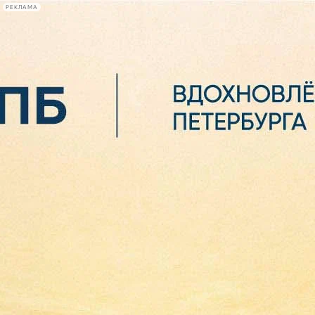
РЕКЛАМА
Афиша Plus
#телегид
Фонтанка.ру
Сегодня:
2026.08.06
16:19
Афиша Plus
кино
спектакли
выставки
концерты
лекции
книги
афиша плюс
новости
+