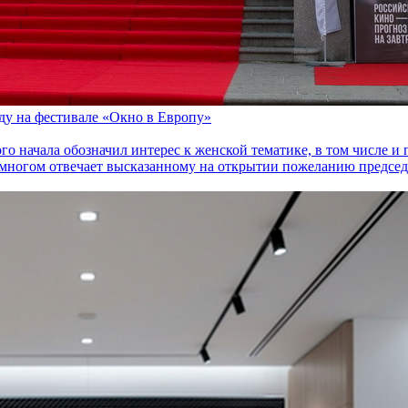
оду на фестивале «Окно в Европу»
го начала обозначил интерес к женской тематике, в том числе 
многом отвечает высказанному на открытии пожеланию председа