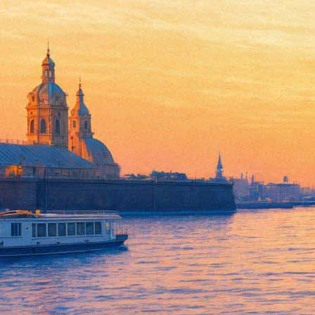
В сквере Андрея Петрова уст
31 августа 2015,
12:36
Версия для печати
День рождения любимого петербуржцами композитора Андрея Пе
30). Музыкальный праздник под названием "Осенний марафон" 
В 17 часов здесь же начнется концерт "Приношение Андрею Пе
Музыкальный театр детей «Радуга», Людмила Сенчина, Евгени
Андрея Петрова, звезды мюзиклов Мананы Гогитидзе.
Фонтанка.ру