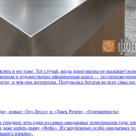
влять и ею тоже. Тот случай, когда дороговизна не вызывает в
ственная и художественно оформленная книга — это произведени
огие, и чем они интересны. Получилась богатая во всех смыслах
зда», новые «Тед Лессо» и «Джек Ричер», «Одержимость»
в середине лета одни из самых ожидаемых телесериалов года: 
 даже кибер-драму «Фейк». Из зарубежных особо ожидаемых тел
льшого взрыва».