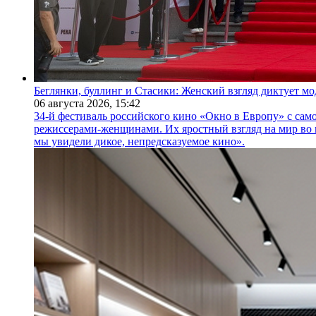
Беглянки, буллинг и Стасики: Женский взгляд диктует м
06 августа 2026,
15:42
34-й фестиваль российского кино «Окно в Европу» с само
режиссерами-женщинами. Их яростный взгляд на мир во 
мы увидели дикое, непредсказуемое кино».