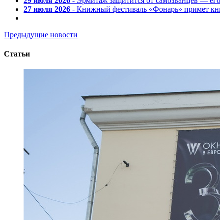
29 июля 2026
- Эрмитаж защитится от самозванцев — ег
27 июля 2026
- Книжный фестиваль «Фонарь» примет кни
Предыдущие новости
Статьи