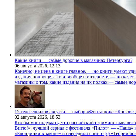
Какие книги — самые дорогие в магазинах Петербурга?
06 августа 2026,
12:13
Конечно, не цена в книге главное, — но книги умеют уди
издания попроще, а то и вообще в интернете, — но каче
магазины о том, какие издания на их полках — самые дор
15 телесериалов августа — выбор «Фонтанки»: «Коп-зве
02 августа 2026,
18:53
Кто бы мог подумать, что российский стриминг вывалит 
Витю!», лучший сериал с фестиваля «Пилот» — «Паша» и
«Блондинки в законе» и очередной спин-офф «Теории бо