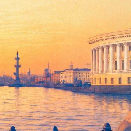
ном на Петроградской стороне (Каменноостровский проспект,
 караоке одну из песен композитора.
гского музыкального училища им. Н.А.Римского-Корсакова,
 общедоступного праздника услышат выступление внучки