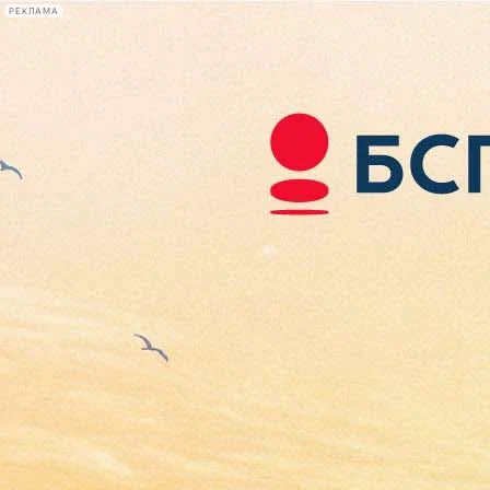
РЕКЛАМА
Афиша Plus
#телегид
Фонтанка.ру
Сегодня:
2026.08.08
12:58
Афиша Plus
кино
спектакли
выставки
концерты
лекции
книги
афиша плюс
новости
+