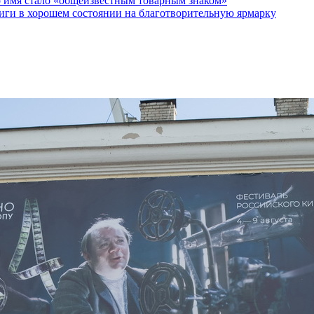
о имя стало «общеизвестным товарным знаком»
ги в хорошем состоянии на благотворительную ярмарку