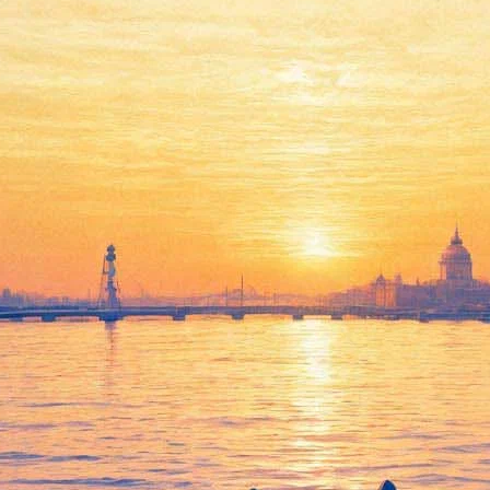
роят осенний марафон
трова – 2 сентября – отметят в сквере его имени, расположен
начнется в 15.30, когда каждый желающий сможет исполнить под
трову", в котором примут участие Женский хор Санкт-Петербур
й Дятлов и другие популярные исполнители. Также посетители