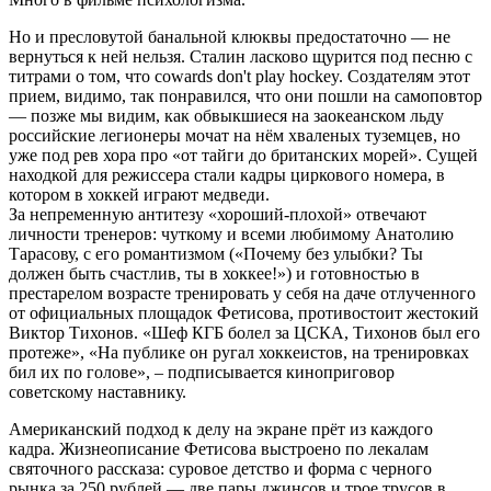
Но и пресловутой банальной клюквы предостаточно — не
вернуться к ней нельзя. Сталин ласково щурится под песню с
титрами о том, что cowards don't play hockey. Создателям этот
прием, видимо, так понравился, что они пошли на самоповтор
— позже мы видим, как обвыкшиеся на заокеанском льду
российские легионеры мочат на нём хваленых туземцев, но
уже под рев хора про «от тайги до британских морей». Сущей
находкой для режиссера стали кадры циркового номера, в
котором в хоккей играют медведи.
За непременную антитезу «хороший-плохой» отвечают
личности тренеров: чуткому и всеми любимому Анатолию
Тарасову, с его романтизмом («Почему без улыбки? Ты
должен быть счастлив, ты в хоккее!») и готовностью в
престарелом возрасте тренировать у себя на даче отлученного
от официальных площадок Фетисова, противостоит жестокий
Виктор Тихонов. «Шеф КГБ болел за ЦСКА, Тихонов был его
протеже», «На публике он ругал хоккеистов, на тренировках
бил их по голове», – подписывается киноприговор
советскому наставнику.
Американский подход к делу на экране прёт из каждого
кадра. Жизнеописание Фетисова выстроено по лекалам
святочного рассказа: суровое детство и форма с черного
рынка за 250 рублей — две пары джинсов и трое трусов в