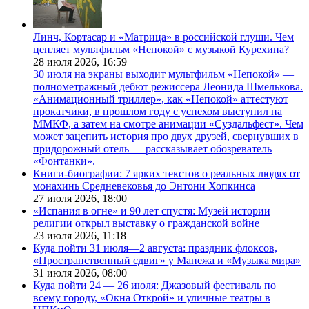
Линч, Кортасар и «Матрица» в российской глуши. Чем
цепляет мультфильм «Непокой» с музыкой Курехина?
28 июля 2026,
16:59
30 июля на экраны выходит мультфильм «Непокой» —
полнометражный дебют режиссера Леонида Шмелькова.
«Анимационный триллер», как «Непокой» аттестуют
прокатчики, в прошлом году с успехом выступил на
ММКФ, а затем на смотре анимации «Суздальфест». Чем
может зацепить история про двух друзей, свернувших в
придорожный отель — рассказывает обозреватель
«Фонтанки».
Книги-биографии: 7 ярких текстов о реальных людях от
монахинь Средневековья до Энтони Хопкинса
27 июля 2026,
18:00
«Испания в огне» и 90 лет спустя: Музей истории
религии открыл выставку о гражданской войне
23 июля 2026,
11:18
Куда пойти 31 июля—2 августа: праздник флоксов,
«Пространственный сдвиг» у Манежа и «Музыка мира»
31 июля 2026,
08:00
Куда пойти 24 — 26 июля: Джазовый фестиваль по
всему городу, «Окна Открой» и уличные театры в