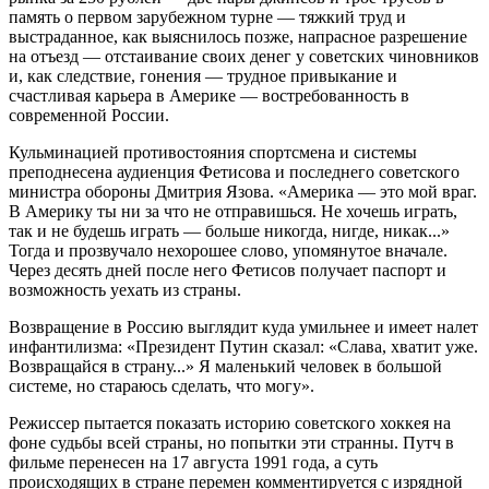
память о первом зарубежном турне — тяжкий труд и
выстраданное, как выяснилось позже, напрасное разрешение
на отъезд — отстаивание своих денег у советских чиновников
и, как следствие, гонения — трудное привыкание и
счастливая карьера в Америке — востребованность в
современной России.
Кульминацией противостояния спортсмена и системы
преподнесена аудиенция Фетисова и последнего советского
министра обороны Дмитрия Язова. «Америка — это мой враг.
В Америку ты ни за что не отправишься. Не хочешь играть,
так и не будешь играть — больше никогда, нигде, никак...»
Тогда и прозвучало нехорошее слово, упомянутое вначале.
Через десять дней после него Фетисов получает паспорт и
возможность уехать из страны.
Возвращение в Россию выглядит куда умильнее и имеет налет
инфантилизма: «Президент Путин сказал: «Слава, хватит уже.
Возвращайся в страну...» Я маленький человек в большой
системе, но стараюсь сделать, что могу».
Режиссер пытается показать историю советского хоккея на
фоне судьбы всей страны, но попытки эти странны. Путч в
фильме перенесен на 17 августа 1991 года, а суть
происходящих в стране перемен комментируется с изрядной