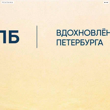
РЕКЛАМА
Афиша Plus
#телегид
Фонтанка.ру
Сегодня:
2026.08.06
08:25
Афиша Plus
кино
спектакли
выставки
концерты
лекции
книги
афиша плюс
новости
+