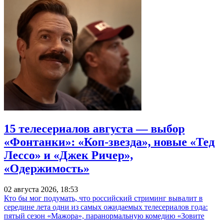
15 телесериалов августа — выбор
«Фонтанки»: «Коп-звезда», новые «Тед
Лессо» и «Джек Ричер»,
«Одержимость»
02 августа 2026, 18:53
Кто бы мог подумать, что российский стриминг вывалит в
середине лета одни из самых ожидаемых телесериалов года:
пятый сезон «Мажора», паранормальную комедию «Зовите