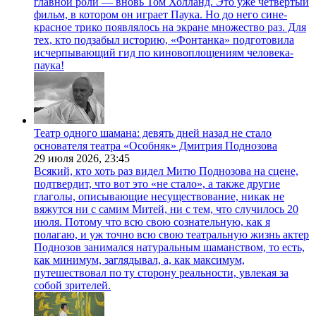
главной роли — вновь Том Холланд. Это уже четвёртый
фильм, в котором он играет Паука. Но до него сине-
красное трико появлялось на экране множество раз. Для
тех, кто подзабыл историю, «Фонтанка» подготовила
исчерпывающий гид по киновоплощениям человека-
паука!
Театр одного шамана: девять дней назад не стало
основателя театра «Особняк» Дмитрия Поднозова
29 июля 2026,
23:45
Всякий, кто хоть раз видел Митю Поднозова на сцене,
подтвердит, что вот это «не стало», а также другие
глаголы, описывающие несуществование, никак не
вяжутся ни с самим Митей, ни с тем, что случилось 20
июля. Потому что всю свою сознательную, как я
полагаю, и уж точно всю свою театральную жизнь актер
Поднозов занимался натуральным шаманством, то есть,
как минимум, заглядывал, а, как максимум,
путешествовал по ту сторону реальности, увлекая за
собой зрителей.