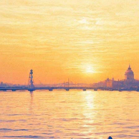
Подвиг под клюквенным
соусом: как американцы
прониклись былым