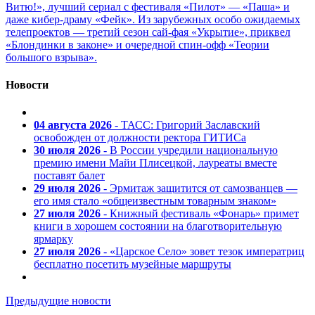
Витю!», лучший сериал с фестиваля «Пилот» — «Паша» и
даже кибер-драму «Фейк». Из зарубежных особо ожидаемых
телепроектов — третий сезон сай-фая «Укрытие», приквел
«Блондинки в законе» и очередной спин-офф «Теории
большого взрыва».
Новости
04 августа 2026
- ТАСС: Григорий Заславский
освобожден от должности ректора ГИТИСа
30 июля 2026
- В России учредили национальную
премию имени Майи Плисецкой, лауреаты вместе
поставят балет
29 июля 2026
- Эрмитаж защитится от самозванцев —
его имя стало «общеизвестным товарным знаком»
27 июля 2026
- Книжный фестиваль «Фонарь» примет
книги в хорошем состоянии на благотворительную
ярмарку
27 июля 2026
- «Царское Село» зовет тезок императриц
бесплатно посетить музейные маршруты
Предыдущие новости