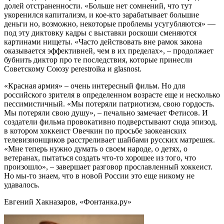
долей отстраненности. «Больше нет сомнений, что тут
укоренился капитализм, и кое-кто зарабатывает большие
деньги но, возможно, некоторые проблемы усугубляются» —
под эту диктовку кадры с выставки роскоши сменяются
картинами нищеты. «Часто действовать вне рамок закона
оказывается эффективней, чем в их пределах», – продолжает
бубнить диктор про те последствия, которые принесли
Советскому Союзу perestroika и glasnost.
«Красная армия» – очень интересный фильм. Но для
российского зрителя в определенном возрасте еще и несколько
пессимистичный. «Мы потеряли патриотизм, свою гордость.
Мы потеряли свою душу», – печально замечает Фетисов. И
создатели фильма провокативно подверстывают сюда эпизод,
в котором хоккеист Овечкин по просьбе заокеанских
телевизионщиков расстреливает шайбами русских матрешек.
«Мне теперь нужно думать о своем народе, о детях, о
ветеранах, пытаться создать что-то хорошее из того, что
произошло», – завершает разговор прославленный хоккеист.
Но мы-то знаем, что в новой России это еще никому не
удавалось.
Евгений Хакназаров, «Фонтанка.ру»