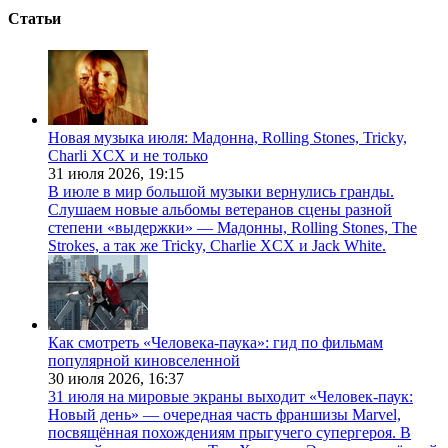
Статьи
Новая музыка июля: Мадонна, Rolling Stones, Tricky,
Charli XCX и не только
31 июля 2026,
19:15
В июле в мир большой музыки вернулись гранды.
Слушаем новые альбомы ветеранов сцены разной
степени «выдержки» — Мадонны, Rolling Stones, The
Strokes, а так же Tricky, Charlie XCX и Jack White.
Как смотреть «Человека-паука»: гид по фильмам
популярной киновселенной
30 июля 2026,
16:37
31 июля на мировые экраны выходит «Человек-паук:
Новый день» — очередная часть франшизы Marvel,
посвящённая похождениям прыгучего супергероя. В