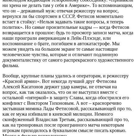
ни хрена не делать там у себя в Америке». То вспоминающим,
что он – державный муж: отвечая режиссеру на вопрос,
вернулся ли бы спортсмен в СССР, Фетисов моментально
встает в стойку: «Нельзя задавать такие вопросы, я теперь
политик». Но самые пронзительные кадры — когда Фетисов
возвращается в прошлое: будь то просмотр записи матча, когда
наши проиграли американцам в Лейк-Плэсиде, или
воспоминание о брате, погибшем в автокатастрофе. Мы
можем увидеть на большом экране те самые настоящие
человеческие чувства, которые и отличают подлинную
документалистику от самого распрекрасного художественного
фильма.
Вообще, крупные планы удались и операторам, и режиссеру
«Красной армии». Вот некогда лучший друг Фетисова
Алексей Касатонов держит удар камеры, не отвечая на
вопрос, как так оказалось, что он не выступил вместе с
остальной «пятеркой» в защиту Славы, когда обострился его
конфликт с Виктором Тихоновым. А вот – красноречиво
застывшая мимика Лады Фетисовой, рассказывающей про то,
как ее мужа избивали в киевской милиции. Немного
сконфуженный Владислав Третьяк, рассказывающий про то,
как на тренировках после проигранного матча некоторым
игрокам приходилось в буквальном смысле писать кровью.
Много в фильме психологизма.