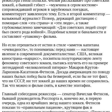
режиссера Гейба Польски. Фильм рассказывает про советский
хоккей, а бывший гэбист – «мужчина в сером костюме»
сопровождавший игроков в зарубежных поездках,
комментирует заявленную тему. Есть и второй комментатор —
вальяжный журналист Познер, держащий дистанцию с
помощью слов «эта страна» и «эти люди», а также
глубокомысленно замечающий: «Для советских людей спорт
был своего рода войной». Подобные клише и банальности и
составляют «упаковку» фильма.
Но если отрешиться от истин в стиле «заметок капитана
«очевидность», то понимаешь: перед нами — настоящее
явление в современной документалистике. США, великая
кинострана-«нарцисс», посвятила полуторачасовую ленту
феномену советского хоккея, пытаясь изучить его на примере
легендарной «великолепной пятерки» Макаров-Крутов-
Ларионов-Касатонов-Фетисов. Досада американцев по поводу
наших былых побед была бы безмерной, если бы не тот факт,
что ни СССР, ни тот хоккей до наших времен не сохранились.
Так что можно и фильм снять, в качестве эпитафии.
Главный собеседник режиссера — сенатор Вячеслав Фетисов,
бывший руководитель Росспорта и, конечно же, в первую
очередь, одна из ярчайших звезд нашего хоккея. Фетисов
показан то «правильным пацаном», крутящим фак и
мимоходом кидающим телефонному собеседнику: «Привыкли