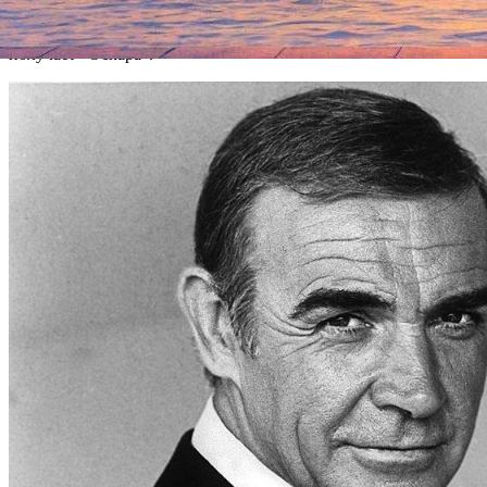
Баскервилля в экранизации романа Умберто Эко "Имя Розы".
В 1988 году За роль в ленте "Неприкасаемые" Коннери
получает "Оскара".