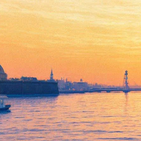
Шон Коннери отмечает
юбилей
25 августа 2015,
12:37
Версия для печати
Оскароносцу и Джеймсу Бонду № 1 Шону Коннери сегодня
исполнилось 85 лет. Любимец зрителей уже давно не
снимается – последней крупной работой актера стала роль
Аллана Кватермана в фильме 2003 года "Лига выдающихся
джентльменов", за которую он получил гонорар в 17
миллионов долларов.
В послужном списке Коннери числятся пять фильмов из
официальной "бондианы" и один из неофициальной, роль
графа Вронского в экранизации "Анны Карениной" 1961
года, путешественника Роалда Амундсена в советско-
итальянской копродукции "Красная палатка", монаха Вильяма