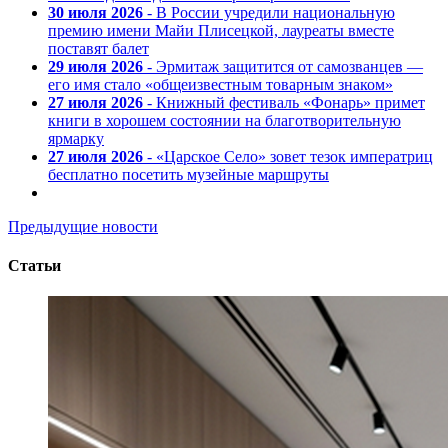
30 июля 2026
- В России учредили национальную
премию имени Майи Плисецкой, лауреаты вместе
поставят балет
29 июля 2026
- Эрмитаж защитится от самозванцев —
его имя стало «общеизвестным товарным знаком»
27 июля 2026
- Книжный фестиваль «Фонарь» примет
книги в хорошем состоянии на благотворительную
ярмарку
27 июля 2026
- «Царское Село» зовет тезок императриц
бесплатно посетить музейные маршруты
Предыдущие новости
Статьи