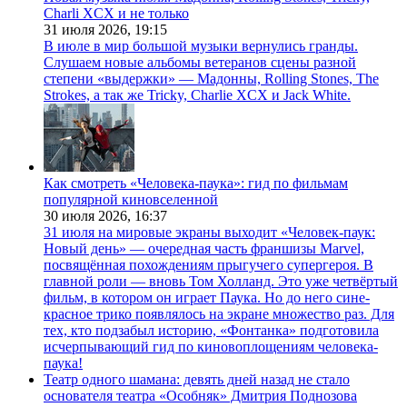
Charli XCX и не только
31 июля 2026,
19:15
В июле в мир большой музыки вернулись гранды.
Слушаем новые альбомы ветеранов сцены разной
степени «выдержки» — Мадонны, Rolling Stones, The
Strokes, а так же Tricky, Charlie XCX и Jack White.
Как смотреть «Человека-паука»: гид по фильмам
популярной киновселенной
30 июля 2026,
16:37
31 июля на мировые экраны выходит «Человек-паук:
Новый день» — очередная часть франшизы Marvel,
посвящённая похождениям прыгучего супергероя. В
главной роли — вновь Том Холланд. Это уже четвёртый
фильм, в котором он играет Паука. Но до него сине-
красное трико появлялось на экране множество раз. Для
тех, кто подзабыл историю, «Фонтанка» подготовила
исчерпывающий гид по киновоплощениям человека-
паука!
Театр одного шамана: девять дней назад не стало
основателя театра «Особняк» Дмитрия Поднозова