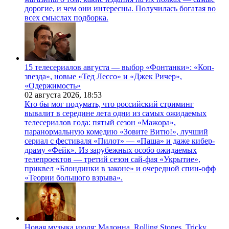
дорогие, и чем они интересны. Получилась богатая во
всех смыслах подборка.
15 телесериалов августа — выбор «Фонтанки»: «Коп-
звезда», новые «Тед Лессо» и «Джек Ричер»,
«Одержимость»
02 августа 2026,
18:53
Кто бы мог подумать, что российский стриминг
вывалит в середине лета одни из самых ожидаемых
телесериалов года: пятый сезон «Мажора»,
паранормальную комедию «Зовите Витю!», лучший
сериал с фестиваля «Пилот» — «Паша» и даже кибер-
драму «Фейк». Из зарубежных особо ожидаемых
телепроектов — третий сезон сай-фая «Укрытие»,
приквел «Блондинки в законе» и очередной спин-офф
«Теории большого взрыва».
Новая музыка июля: Мадонна, Rolling Stones, Tricky,