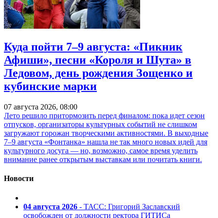
Куда пойти 7–9 августа: «Пикник
Афиши», песни «Короля и Шута» в
Ледовом, день рождения Зощенко и
кубинские марки
07 августа 2026, 08:00
Лето решило притормозить перед финалом: пока идет сезон
отпусков, организаторы культурных событий не слишком
загружают горожан творческими активностями. В выходные
7–9 августа «Фонтанка» нашла не так много новых идей для
культурного досуга — но, возможно, самое время уделить
внимание ранее открытым выставкам или почитать книги.
Новости
04 августа 2026
- ТАСС: Григорий Заславский
освобожден от должности ректора ГИТИСа