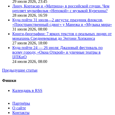
29 июля 2026,
23:45
Линч, Кортасар и «Матрица» в российской глуши. Чем
цепляет мультфильм «Непокой» с музыкой Курехина?
28 июля 2026,
16:59
Куда пойти 31 июля—2 августа: праздник флоксов,
«Пространственный сдвиг» у Манежа и «Музыка мира»
31 июля 2026,
08:00
Книги-биографии: 7 ярких текстов о реальных людях от
монахинь Средневековья до Энтони Хопкинса
27 июля 2026,
18:00
Куда пойти 24 — 26 июля: Джазовый фестиваль по
всему городу, «Окна Открой» и уличные театры в
ЦПКиО
24 июля 2026,
08:00
Предыдущие статьи
Фишки
Календарь в RSS
Партнёры
О сайте
Контакты