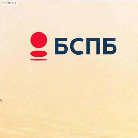
РЕКЛАМА
Афиша Plus
#телегид
Фонтанка.ру
Сегодня:
2026.08.07
12:42
Афиша Plus
кино
спектакли
выставки
концерты
лекции
книги
афиша плюс
новости
+