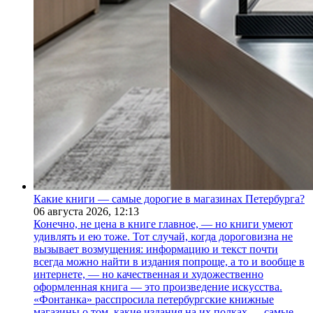
Какие книги — самые дорогие в магазинах Петербурга?
06 августа 2026,
12:13
Конечно, не цена в книге главное, — но книги умеют
удивлять и ею тоже. Тот случай, когда дороговизна не
вызывает возмущения: информацию и текст почти
всегда можно найти в издания попроще, а то и вообще в
интернете, — но качественная и художественно
оформленная книга — это произведение искусства.
«Фонтанка» расспросила петербургские книжные
магазины о том, какие издания на их полках — самые