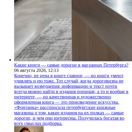
Какие книги — самые дорогие в магазинах Петербурга?
06 августа 2026,
12:13
Конечно, не цена в книге главное, — но книги умеют
удивлять и ею тоже. Тот случай, когда дороговизна не
вызывает возмущения: информацию и текст почти
всегда можно найти в издания попроще, а то и вообще в
интернете, — но качественная и художественно
оформленная книга — это произведение искусства.
«Фонтанка» расспросила петербургские книжные
магазины о том, какие издания на их полках — самые
дорогие, и чем они интересны. Получилась богатая во
всех смыслах подборка.