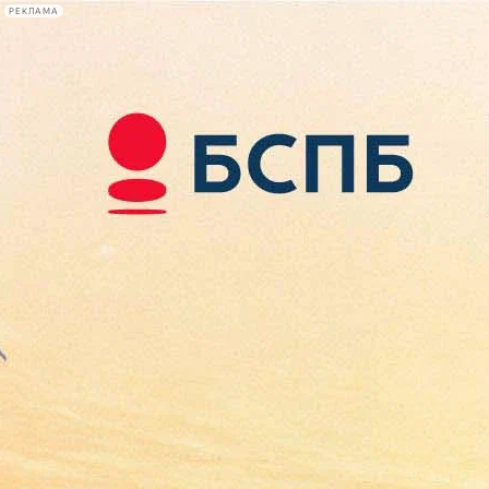
РЕКЛАМА
Афиша Plus
#телегид
Фонтанка.ру
Сегодня:
2026.08.09
13:14
Афиша Plus
кино
спектакли
выставки
концерты
лекции
книги
афиша плюс
новости
+