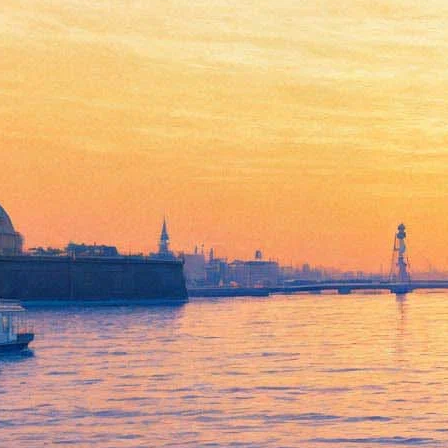
США направили в Польшу
документы об экстрадиции
Романа Полански
18 августа 2015,
16:49
Версия для печати
В суде города Краков подтвердили получение из США
документов по делу об экстрадиции режиссера романа
Полански, обвиняемого в этой стране в изнасиловании
несовершеннолетней в 1977 году. «В настоящее время суд
изучает документы, и только через какое-то время он сможет
оценить, были ли получены ответы на все вопросы,
адресованные американской стороне», — приводит со
ссылкой на Рейтер слова представителя суда
РИА «Новости»
.
В мае краковский суд обратился к властям США за