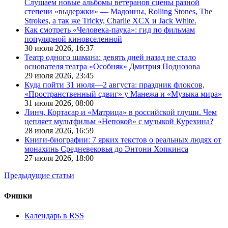
Слушаем новые альбомы ветеранов сцены разной
степени «выдержки» — Мадонны, Rolling Stones, The
Strokes, а так же Tricky, Charlie XCX и Jack White.
Как смотреть «Человека-паука»: гид по фильмам
популярной киновселенной
30 июля 2026,
16:37
Театр одного шамана: девять дней назад не стало
основателя театра «Особняк» Дмитрия Поднозова
29 июля 2026,
23:45
Куда пойти 31 июля—2 августа: праздник флоксов,
«Пространственный сдвиг» у Манежа и «Музыка мира»
31 июля 2026,
08:00
Линч, Кортасар и «Матрица» в российской глуши. Чем
цепляет мультфильм «Непокой» с музыкой Курехина?
28 июля 2026,
16:59
Книги-биографии: 7 ярких текстов о реальных людях от
монахинь Средневековья до Энтони Хопкинса
27 июля 2026,
18:00
Предыдущие статьи
Фишки
Календарь в RSS