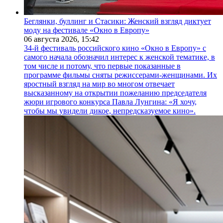
Беглянки, буллинг и Стасики: Женский взгляд диктует
моду на фестивале «Окно в Европу»
06 августа 2026,
15:42
34-й фестиваль российского кино «Окно в Европу» с
самого начала обозначил интерес к женской тематике, в
том числе и потому, что первые показанные в
программе фильмы сняты режиссерами-женщинами. Их
яростный взгляд на мир во многом отвечает
высказанному на открытии пожеланию председателя
жюри игрового конкурса Павла Лунгина: «Я хочу,
чтобы мы увидели дикое, непредсказуемое кино».