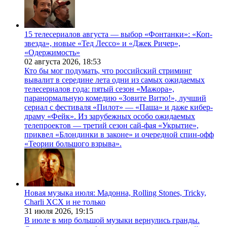
15 телесериалов августа — выбор «Фонтанки»: «Коп-
звезда», новые «Тед Лессо» и «Джек Ричер»,
«Одержимость»
02 августа 2026,
18:53
Кто бы мог подумать, что российский стриминг
вывалит в середине лета одни из самых ожидаемых
телесериалов года: пятый сезон «Мажора»,
паранормальную комедию «Зовите Витю!», лучший
сериал с фестиваля «Пилот» — «Паша» и даже кибер-
драму «Фейк». Из зарубежных особо ожидаемых
телепроектов — третий сезон сай-фая «Укрытие»,
приквел «Блондинки в законе» и очередной спин-офф
«Теории большого взрыва».
Новая музыка июля: Мадонна, Rolling Stones, Tricky,
Charli XCX и не только
31 июля 2026,
19:15
В июле в мир большой музыки вернулись гранды.