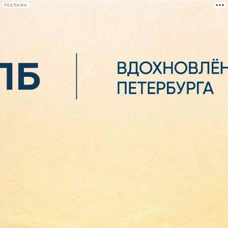
РЕКЛАМА
Афиша Plus
#телегид
Фонтанка.ру
Сегодня:
2026.08.06
16:35
Афиша Plus
кино
спектакли
выставки
концерты
лекции
книги
афиша плюс
новости
+