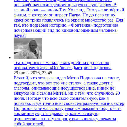
посвящённая похождениям прыгучего супергероя. В
главной роли — вновь Том Холланд. Это уже четвёртый
фильм, в котором он играет Паука. Но до него сине-
красное трико появлялось на экране множество раз. Для
тех, кто подзабыл историю, «Фонтанка» подготовила
исчерпывающий гид по киновоплощениям человека-
паука!
Театр одного шамана: девять дней назад не стало
основателя театра «Особняк» Дмитрия Поднозова
29 июля 2026,
23:45
Всякий, кто хоть раз видел Митю Поднозова на сцене,
подтвердит, что вот это «не стало», а также другие
глаголы, описывающие несуществование, никак не
вяжутся ни с самим Митей, ни с тем, что случилось 20
июля. Потому что всю свою сознательную, как я
полагаю, и уж точно всю свою театральную жизнь актер
Поднозов занимался натуральным шаманством, то есть,
как минимум, заглядывал, а, как максимум,
путешествовал по ту сторону реальности, увлекая за
собой зрителей.