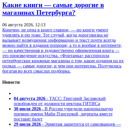
Какие книги — самые дорогие в
магазинах Петербурга?
06 августа 2026, 12:13
Конечно, не цена в книге главное, — но книги умеют
удивлять и ею тоже. Тот случай, когда дороговизна не
вызывает возмущения: информацию и текст почти всегда
можно найти в издания попроще, а то и вообще в интернете,
— но качественная и художественно оформленная книга —
это произведение искусства. «Фонтанка» расспросила
петербургские книжные магазины о том, какие издания на их
полках — самые дорогие, и чем они интересны. Получилась
богатая во всех смыслах подборка.
Новости
04 августа 2026
- ТАСС: Григорий Заславский
освобожден от должности ректора ГИТИСа
30 июля 2026
- В России учредили национальную
премию имени Майи Плисецкой, лауреаты вместе
поставят балет
29 июля 2026
- Эрмитаж защитится от самозванцев —