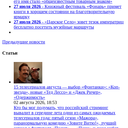
его имя стало «общеизвестным товарным знаком»
27 июля 2026
- Книжный фестиваль «Фонарь» примет
книги в хорошем состоянии на благотворительную
ярмарку
27 июля 2026
- «Царское Село» зовет тезок императриц
бесплатно посетить музейные маршруты
Предыдущие новости
Статьи
15 телесериалов августа — выбор «Фонтанки»: «Коп-
звезда», новые «Тед Лессо» и «Джек Ричер»,
«Одержимость»
02 августа 2026,
18:53
Кто бы мог подумать, что российский стриминг
вывалит в середине лета одни из самых ожидаемых
телесериалов года: пятый сезон «Мажора»,
паранормальную комедию «Зовите Витю!», лучший