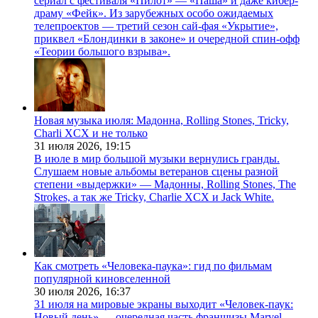
сериал с фестиваля «Пилот» — «Паша» и даже кибер-
драму «Фейк». Из зарубежных особо ожидаемых
телепроектов — третий сезон сай-фая «Укрытие»,
приквел «Блондинки в законе» и очередной спин-офф
«Теории большого взрыва».
Новая музыка июля: Мадонна, Rolling Stones, Tricky,
Charli XCX и не только
31 июля 2026,
19:15
В июле в мир большой музыки вернулись гранды.
Слушаем новые альбомы ветеранов сцены разной
степени «выдержки» — Мадонны, Rolling Stones, The
Strokes, а так же Tricky, Charlie XCX и Jack White.
Как смотреть «Человека-паука»: гид по фильмам
популярной киновселенной
30 июля 2026,
16:37
31 июля на мировые экраны выходит «Человек-паук:
Новый день» — очередная часть франшизы Marvel,