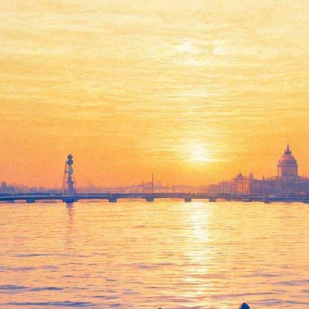
"Ленфильм" выступит
дистрибьютором своих
фильмов
31 июля 2015,
14:58
Версия для печати
Студия "Ленфильм" самостоятельно займется прокатом своих
кинолент, а также фильмов других производителей. Как
сообщает
ТАСС
, ссылаясь на гендиректора студии Эдуарда
Пичугина, первым таким фильмом станет комедия "Развод по
собственному желанию" Ильи Северова, которая появится в
прокате 10 сентября. На 8 октября назначен релиз
приключенческой драмы "Душа шпиона", снятой Владимиром
Бортко.
В ноябре этого года на экраны выйдут детская сказка