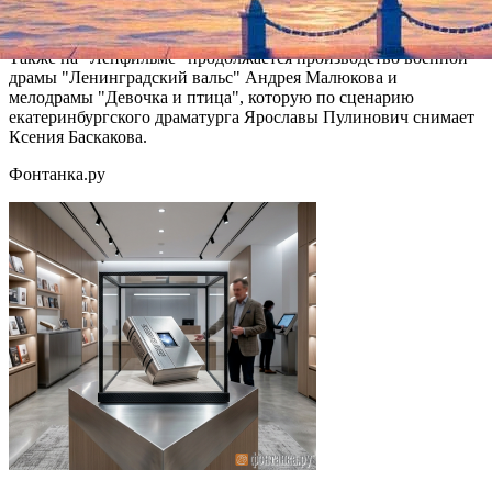
режиссера Александры Стреляной "Самый рыжий лис" и
исторический детектив Сергея Снежкина "Контрибуция".
Также на "Ленфильме" продолжается производство военной
драмы "Ленинградский вальс" Андрея Малюкова и
мелодрамы "Девочка и птица", которую по сценарию
екатеринбургского драматурга Ярославы Пулинович снимает
Ксения Баскакова.
Фонтанка.ру