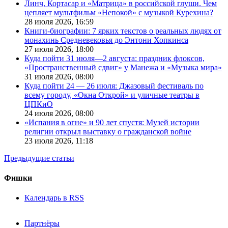
Линч, Кортасар и «Матрица» в российской глуши. Чем
цепляет мультфильм «Непокой» с музыкой Курехина?
28 июля 2026,
16:59
Книги-биографии: 7 ярких текстов о реальных людях от
монахинь Средневековья до Энтони Хопкинса
27 июля 2026,
18:00
Куда пойти 31 июля—2 августа: праздник флоксов,
«Пространственный сдвиг» у Манежа и «Музыка мира»
31 июля 2026,
08:00
Куда пойти 24 — 26 июля: Джазовый фестиваль по
всему городу, «Окна Открой» и уличные театры в
ЦПКиО
24 июля 2026,
08:00
«Испания в огне» и 90 лет спустя: Музей истории
религии открыл выставку о гражданской войне
23 июля 2026,
11:18
Предыдущие статьи
Фишки
Календарь в RSS
Партнёры