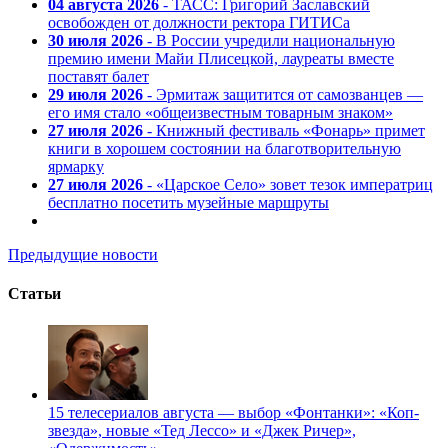
04 августа 2026
- ТАСС: Григорий Заславский
освобожден от должности ректора ГИТИСа
30 июля 2026
- В России учредили национальную
премию имени Майи Плисецкой, лауреаты вместе
поставят балет
29 июля 2026
- Эрмитаж защитится от самозванцев —
его имя стало «общеизвестным товарным знаком»
27 июля 2026
- Книжный фестиваль «Фонарь» примет
книги в хорошем состоянии на благотворительную
ярмарку
27 июля 2026
- «Царское Село» зовет тезок императриц
бесплатно посетить музейные маршруты
Предыдущие новости
Статьи
15 телесериалов августа — выбор «Фонтанки»: «Коп-
звезда», новые «Тед Лессо» и «Джек Ричер»,