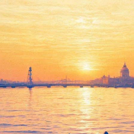
Минкульт заявил о своих
намерениях: пять цирков и
созидательный труд
01 июля 2015,
20:54
Версия для печати
На
сайте министерства культуры РФ
опубликована публичная
декларация целей и задач этого ведомства на 2015 год.
Среди прочего объявлено о планах увеличения общего
количества посещений музеев страны до 110 миллионов (на
восемь миллионов больше, чем в 2014 г.), ввод в
промышленную эксплуатацию Национальной электронной
библиотеки, открытие после капремонта и реставрации пяти
цирков. Средняя заработная плата работников культуры в 2015
году должна составить 23 314 р. (14 680 в 2012 г.).