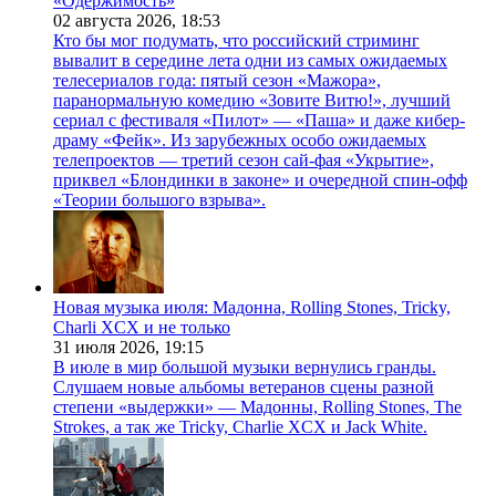
«Одержимость»
02 августа 2026,
18:53
Кто бы мог подумать, что российский стриминг
вывалит в середине лета одни из самых ожидаемых
телесериалов года: пятый сезон «Мажора»,
паранормальную комедию «Зовите Витю!», лучший
сериал с фестиваля «Пилот» — «Паша» и даже кибер-
драму «Фейк». Из зарубежных особо ожидаемых
телепроектов — третий сезон сай-фая «Укрытие»,
приквел «Блондинки в законе» и очередной спин-офф
«Теории большого взрыва».
Новая музыка июля: Мадонна, Rolling Stones, Tricky,
Charli XCX и не только
31 июля 2026,
19:15
В июле в мир большой музыки вернулись гранды.
Слушаем новые альбомы ветеранов сцены разной
степени «выдержки» — Мадонны, Rolling Stones, The
Strokes, а так же Tricky, Charlie XCX и Jack White.