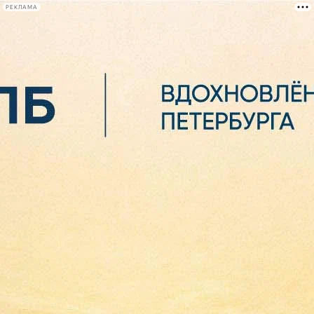
РЕКЛАМА
Афиша Plus
#телегид
Фонтанка.ру
Сегодня:
2026.08.07
02:42
Афиша Plus
кино
спектакли
выставки
концерты
лекции
книги
афиша плюс
новости
+