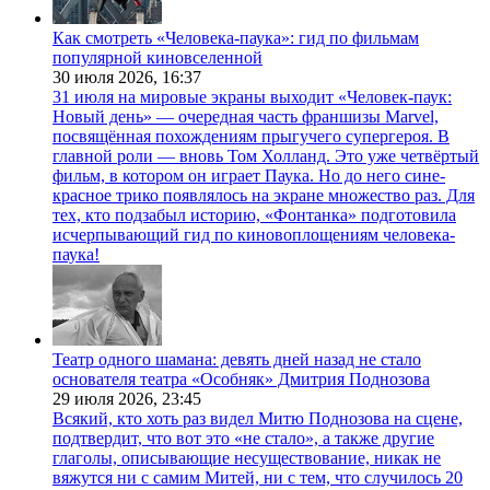
Как смотреть «Человека-паука»: гид по фильмам
популярной киновселенной
30 июля 2026,
16:37
31 июля на мировые экраны выходит «Человек-паук:
Новый день» — очередная часть франшизы Marvel,
посвящённая похождениям прыгучего супергероя. В
главной роли — вновь Том Холланд. Это уже четвёртый
фильм, в котором он играет Паука. Но до него сине-
красное трико появлялось на экране множество раз. Для
тех, кто подзабыл историю, «Фонтанка» подготовила
исчерпывающий гид по киновоплощениям человека-
паука!
Театр одного шамана: девять дней назад не стало
основателя театра «Особняк» Дмитрия Поднозова
29 июля 2026,
23:45
Всякий, кто хоть раз видел Митю Поднозова на сцене,
подтвердит, что вот это «не стало», а также другие
глаголы, описывающие несуществование, никак не
вяжутся ни с самим Митей, ни с тем, что случилось 20