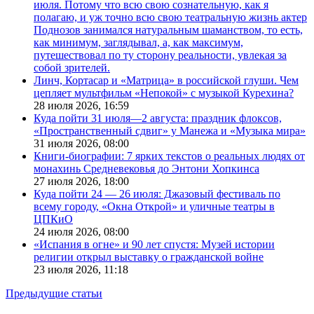
июля. Потому что всю свою сознательную, как я
полагаю, и уж точно всю свою театральную жизнь актер
Поднозов занимался натуральным шаманством, то есть,
как минимум, заглядывал, а, как максимум,
путешествовал по ту сторону реальности, увлекая за
собой зрителей.
Линч, Кортасар и «Матрица» в российской глуши. Чем
цепляет мультфильм «Непокой» с музыкой Курехина?
28 июля 2026,
16:59
Куда пойти 31 июля—2 августа: праздник флоксов,
«Пространственный сдвиг» у Манежа и «Музыка мира»
31 июля 2026,
08:00
Книги-биографии: 7 ярких текстов о реальных людях от
монахинь Средневековья до Энтони Хопкинса
27 июля 2026,
18:00
Куда пойти 24 — 26 июля: Джазовый фестиваль по
всему городу, «Окна Открой» и уличные театры в
ЦПКиО
24 июля 2026,
08:00
«Испания в огне» и 90 лет спустя: Музей истории
религии открыл выставку о гражданской войне
23 июля 2026,
11:18
Предыдущие статьи