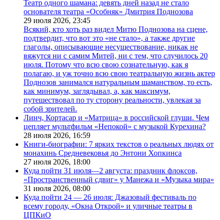
Театр одного шамана: девять дней назад не стало
основателя театра «Особняк» Дмитрия Поднозова
29 июля 2026,
23:45
Всякий, кто хоть раз видел Митю Поднозова на сцене,
подтвердит, что вот это «не стало», а также другие
глаголы, описывающие несуществование, никак не
вяжутся ни с самим Митей, ни с тем, что случилось 20
июля. Потому что всю свою сознательную, как я
полагаю, и уж точно всю свою театральную жизнь актер
Поднозов занимался натуральным шаманством, то есть,
как минимум, заглядывал, а, как максимум,
путешествовал по ту сторону реальности, увлекая за
собой зрителей.
Линч, Кортасар и «Матрица» в российской глуши. Чем
цепляет мультфильм «Непокой» с музыкой Курехина?
28 июля 2026,
16:59
Книги-биографии: 7 ярких текстов о реальных людях от
монахинь Средневековья до Энтони Хопкинса
27 июля 2026,
18:00
Куда пойти 31 июля—2 августа: праздник флоксов,
«Пространственный сдвиг» у Манежа и «Музыка мира»
31 июля 2026,
08:00
Куда пойти 24 — 26 июля: Джазовый фестиваль по
всему городу, «Окна Открой» и уличные театры в
ЦПКиО