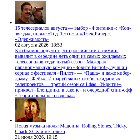
15 телесериалов августа — выбор «Фонтанки»: «Коп-
звезда», новые «Тед Лессо» и «Джек Ричер»,
«Одержимость»
02 августа 2026,
18:53
Кто бы мог подумать, что российский стриминг
вывалит в середине лета одни из самых ожидаемых
телесериалов года: пятый сезон «Мажора»,
паранормальную комедию «Зовите Витю!», лучший
сериал с фестиваля «Пилот» — «Паша» и даже кибер-
драму «Фейк». Из зарубежных особо ожидаемых
телепроектов — третий сезон сай-фая «Укрытие»,
приквел «Блондинки в законе» и очередной спин-офф
«Теории большого взрыва».
Новая музыка июля: Мадонна, Rolling Stones, Tricky,
Charli XCX и не только
31 июля 2026,
19:15