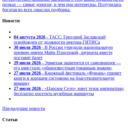
полках — самые дорогие, и чем они интересны. Получилась
богатая во всех смыслах подборка.
Новости
04 августа 2026
- ТАСС: Григорий Заславский
освобожден от должности ректора ГИТИСа
30 июля 2026
- В России учредили национальную
премию имени Майи Плисецкой, лауреаты вместе
поставят балет
29 июля 2026
- Эрмитаж защитится от самозванцев —
его имя стало «общеизвестным товарным знаком»
27 июля 2026
- Книжный фестиваль «Фонарь» примет
книги в хорошем состоянии на благотворительную
ярмарку
27 июля 2026
- «Царское Село» зовет тезок императриц
бесплатно посетить музейные маршруты
Предыдущие новости
Статьи