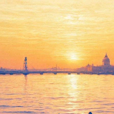
В сериале "Родина" появится
Путин
25 июня 2015,
17:29
Версия для печати
Российский президент станет одним из персонажей пятого
сезона сериала "Родина", об этом со ссылкой на продюсера
сериала Линку Глаттер
сообщает сайт Indiewire
.
Компанию Владимиру Путину в противостоянии
сотрудникам американских спецслужб составят
кибертеррористы и представители "Исламского государства".
Начало показа пятого сезона "Родины" назначено на
нынешнюю осень на канале Showtime.