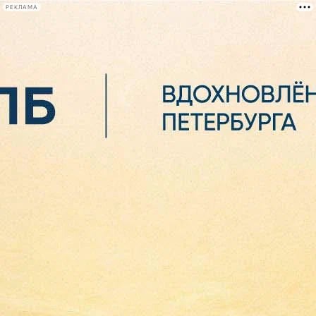
РЕКЛАМА
Афиша Plus
#телегид
Фонтанка.ру
Сегодня:
2026.08.06
15:44
Афиша Plus
кино
спектакли
выставки
концерты
лекции
книги
афиша плюс
новости
+