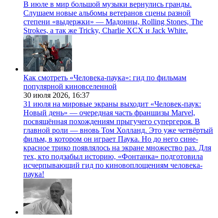
В июле в мир большой музыки вернулись гранды.
Слушаем новые альбомы ветеранов сцены разной
степени «выдержки» — Мадонны, Rolling Stones, The
Strokes, а так же Tricky, Charlie XCX и Jack White.
Как смотреть «Человека-паука»: гид по фильмам
популярной киновселенной
30 июля 2026,
16:37
31 июля на мировые экраны выходит «Человек-паук:
Новый день» — очередная часть франшизы Marvel,
посвящённая похождениям прыгучего супергероя. В
главной роли — вновь Том Холланд. Это уже четвёртый
фильм, в котором он играет Паука. Но до него сине-
красное трико появлялось на экране множество раз. Для
тех, кто подзабыл историю, «Фонтанка» подготовила
исчерпывающий гид по киновоплощениям человека-
паука!