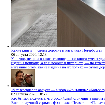
Какие книги — самые дорогие в магазинах Петербурга?
06 августа 2026,
12:13
Конечно, не цена в книге главное, — но книги умеют уди
издания попроще, а то и вообще в интернете, — но каче
магазины о том, какие издания на их полках — самые дор
15 телесериалов августа — выбор «Фонтанки»: «Коп-зве
02 августа 2026,
18:53
Кто бы мог подумать, что российский стриминг вывалит 
Витю!», лучший сериал с фестиваля «Пилот» — «Паша» и