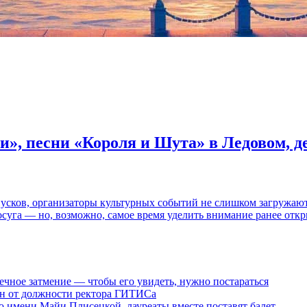
и», песни «Короля и Шута» в Ледовом, 
пусков, организаторы культурных событий не слишком загружаю
осуга — но, возможно, самое время уделить внимание ранее отк
ечное затмение — чтобы его увидеть, нужно постараться
ен от должности ректора ГИТИСа
 имени Майи Плисецкой, лауреаты вместе поставят балет