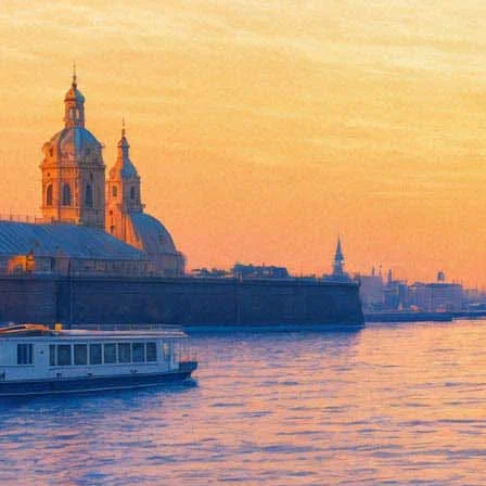
Дольф Лундгрен попадет в м
25 июня 2015,
01:22
Версия для печати
Продюсер и режиссер Эллис Фрэзиер («Перейти черту», «Осечк
сыграет Дольф Лундгрен.
По сценарию герой Лундгрена, бывший оперативник и специали
выкрасть из сейфа конфиденциальную информацию. По стечени
головорезов для того, чтобы вернуть реквизированное богатств
Дата релиза картины пока не определена. Одной из последних р
капитана советской подлодки.