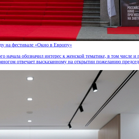
оду на фестивале «Окно в Европу»
го начала обозначил интерес к женской тематике, в том числе 
многом отвечает высказанному на открытии пожеланию председа