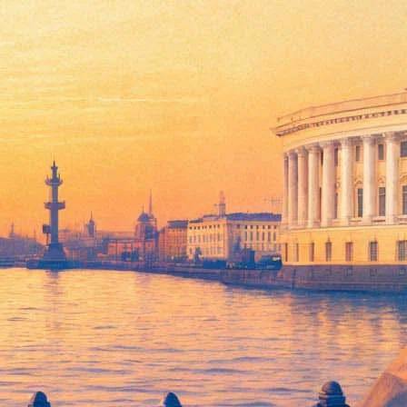
«Кража». По сведениям
The Variety
, главную роль в триллере
скую тюрьму, построенную по принципу базы в Гуантанамо, и
вы местного наркокартеля, который посылает своих
в «Аве, Цезарь!», где 58-летний культурист сыграл роль