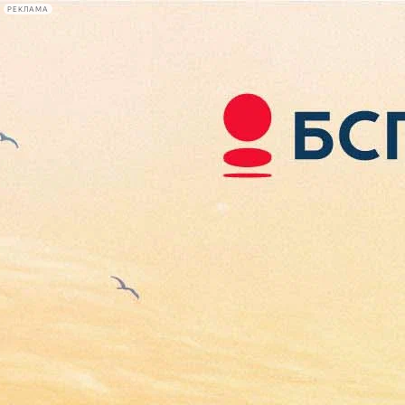
РЕКЛАМА
Афиша Plus
#телегид
Фонтанка.ру
Сегодня:
2026.08.08
19:27
Афиша Plus
кино
спектакли
выставки
концерты
лекции
книги
афиша плюс
новости
+