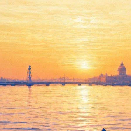
ексиканскую тюрьму
а») запускает в работу проект под первоначальным названием 
ст по взлому, получает из ЦРУ задание проникнуть в мексикан
ю обстоятельств там же хранятся конфискованные миллионы гла
о.
абот шведской кинозвезды стало участие в фильме братьев Коэно