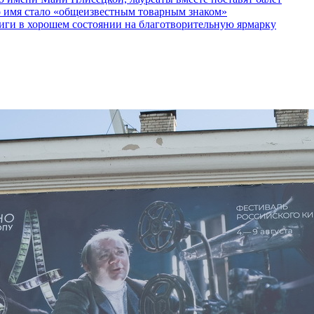
о имя стало «общеизвестным товарным знаком»
ги в хорошем состоянии на благотворительную ярмарку