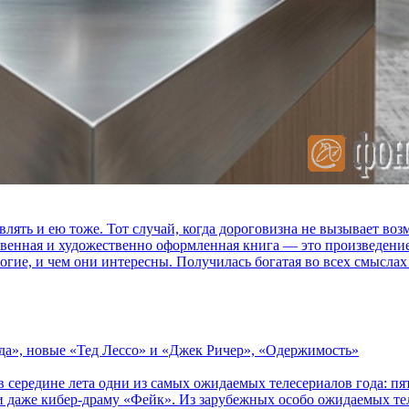
влять и ею тоже. Тот случай, когда дороговизна не вызывает в
ственная и художественно оформленная книга — это произведени
огие, и чем они интересны. Получилась богатая во всех смыслах
зда», новые «Тед Лессо» и «Джек Ричер», «Одержимость»
в середине лета одни из самых ожидаемых телесериалов года: 
 даже кибер-драму «Фейк». Из зарубежных особо ожидаемых тел