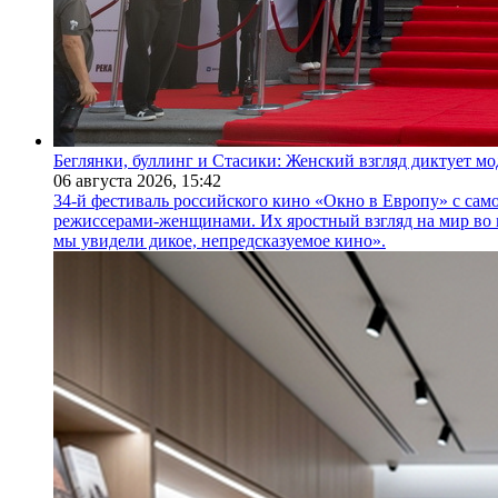
Беглянки, буллинг и Стасики: Женский взгляд диктует м
06 августа 2026,
15:42
34-й фестиваль российского кино «Окно в Европу» с само
режиссерами-женщинами. Их яростный взгляд на мир во 
мы увидели дикое, непредсказуемое кино».