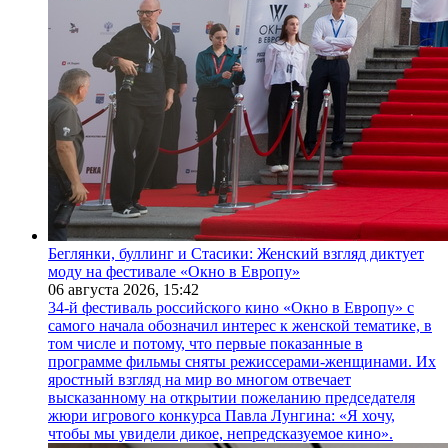
Беглянки, буллинг и Стасики: Женский взгляд диктует
моду на фестивале «Окно в Европу»
06 августа 2026,
15:42
34-й фестиваль российского кино «Окно в Европу» с
самого начала обозначил интерес к женской тематике, в
том числе и потому, что первые показанные в
программе фильмы сняты режиссерами-женщинами. Их
яростный взгляд на мир во многом отвечает
высказанному на открытии пожеланию председателя
жюри игрового конкурса Павла Лунгина: «Я хочу,
чтобы мы увидели дикое, непредсказуемое кино».