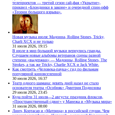
телепроектов — третий сезон сай-фая «Укрытие»,
приквел «Блондинки в законе» и очередной спин-офф
«Теории большого взрыва».
Новая музыка июля: Мадонна, Rolling Stones, Tricky,
Charli XCX и не только
31 июля 2026,
19:15
В июле в мир большой музыки вернулись гранды.
Слушаем новые альбомы ветеранов сцены разной
степени «выдержки» — Мадонны, Rolling Stones, The
Strokes, а так же Tricky, Charlie XCX и Jack White.
Как смотреть «Человека-паука»: гид по фильмам
популярной киновселенной
30 июля 2026,
16:37
Театр одного шамана: девять дней назад не стало
основателя театра «Особняк» Дмитрия Поднозова
29 июля 2026,
23:45
Куда пойти 31 июля—2 августа: праздник флоксов,
«Пространственный сдвиг» у Манежа и «Музыка мира»
31 июля 2026,
08:00
Линч, Кортасар и «Матрица» в российской глуши. Чем