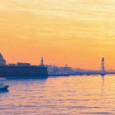
Определен рейтинг фильмов
о войне
18 июня 2015,
12:01
Версия для печати
Самым любимым фильмом россиян про Великую
Отечественную войну стала лента «А зори здесь тихие...».
Результаты опроса, опубликованные на официальном
сайте
Всероссийского центра изучения общественного мнения
(ВЦИОМ), свидетельствуют о том, что фильм режиссера
Станислава Ростоцкого, снятый в 1972 году, предпочитает
каждый пятый россиянин. На втором месте — лента Леонида
Быкова «В бой идут одни старики» (16% голосов).
Среди других фильмов-лидеров назывались «Семнадцать
мгновений весны» и «Они сражались за Родину» (по 9%),
«Офицеры» и «Сталинград» (по 6%), «Освобождение» (4%),