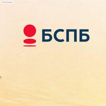
РЕКЛАМА
Афиша Plus
#телегид
Фонтанка.ру
Сегодня:
2026.08.08
00:22
Афиша Plus
кино
спектакли
выставки
концерты
лекции
книги
афиша плюс
новости
+