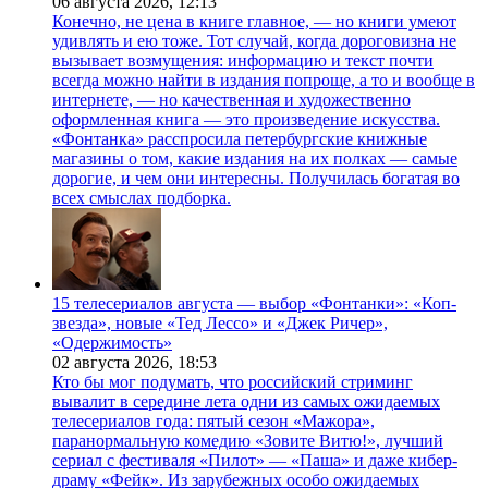
06 августа 2026,
12:13
Конечно, не цена в книге главное, — но книги умеют
удивлять и ею тоже. Тот случай, когда дороговизна не
вызывает возмущения: информацию и текст почти
всегда можно найти в издания попроще, а то и вообще в
интернете, — но качественная и художественно
оформленная книга — это произведение искусства.
«Фонтанка» расспросила петербургские книжные
магазины о том, какие издания на их полках — самые
дорогие, и чем они интересны. Получилась богатая во
всех смыслах подборка.
15 телесериалов августа — выбор «Фонтанки»: «Коп-
звезда», новые «Тед Лессо» и «Джек Ричер»,
«Одержимость»
02 августа 2026,
18:53
Кто бы мог подумать, что российский стриминг
вывалит в середине лета одни из самых ожидаемых
телесериалов года: пятый сезон «Мажора»,
паранормальную комедию «Зовите Витю!», лучший
сериал с фестиваля «Пилот» — «Паша» и даже кибер-
драму «Фейк». Из зарубежных особо ожидаемых