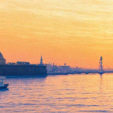
Театр «На Литейном»
попросил Полтавченко
перевести его в городское
подчинение
17 июня 2015,
04:24
Версия для печати
Коллектив Театра на Литейном извещает о том, что передал
письмо губернатору Санкт-Петербурга Георгию Полтавченко
с просьбой принять театр, который на данный момент
находится в областном подчинении, на баланс города.
«События последних полутора месяцев, – говорится в письме,
– связанные с попытками изменений сначала статуса театра
(несостоявшаяся реорганизация в апреле этого года), а потом