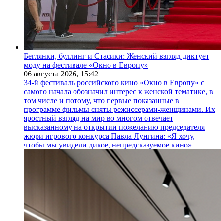
Беглянки, буллинг и Стасики: Женский взгляд диктует
моду на фестивале «Окно в Европу»
06 августа 2026,
15:42
34-й фестиваль российского кино «Окно в Европу» с
самого начала обозначил интерес к женской тематике, в
том числе и потому, что первые показанные в
программе фильмы сняты режиссерами-женщинами. Их
яростный взгляд на мир во многом отвечает
высказанному на открытии пожеланию председателя
жюри игрового конкурса Павла Лунгина: «Я хочу,
чтобы мы увидели дикое, непредсказуемое кино».