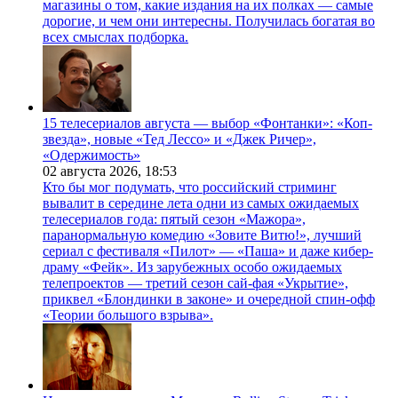
магазины о том, какие издания на их полках — самые
дорогие, и чем они интересны. Получилась богатая во
всех смыслах подборка.
15 телесериалов августа — выбор «Фонтанки»: «Коп-
звезда», новые «Тед Лессо» и «Джек Ричер»,
«Одержимость»
02 августа 2026,
18:53
Кто бы мог подумать, что российский стриминг
вывалит в середине лета одни из самых ожидаемых
телесериалов года: пятый сезон «Мажора»,
паранормальную комедию «Зовите Витю!», лучший
сериал с фестиваля «Пилот» — «Паша» и даже кибер-
драму «Фейк». Из зарубежных особо ожидаемых
телепроектов — третий сезон сай-фая «Укрытие»,
приквел «Блондинки в законе» и очередной спин-офф
«Теории большого взрыва».