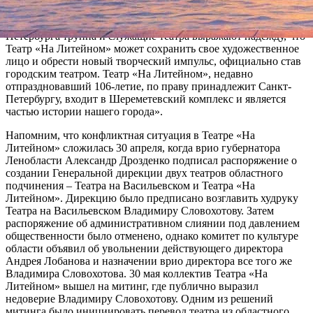
– изменений в руководящем составе театра повлияли на
настроение коллектива. В письме губернатору Санкт-
Петербурга труппа и служащие театра выражают надежду, что
Театр «На Литейном» может сохранить свое художественное
лицо и обрести новый творческий импульс, официально став
городским театром. Театр «На Литейном», недавно
отпраздновавший 106-летие, по праву принадлежит Санкт-
Петербургу, входит в Шереметевский комплекс и является
частью истории нашего города».
Напомним, что конфликтная ситуация в Театре «На
Литейном» сложилась 30 апреля, когда врио губернатора
Ленобласти Александр Дрозденко подписал распоряжение о
создании Генеральной дирекции двух театров областного
подчинения – Театра на Васильевском и Театра «На
Литейном». Дирекцию было предписано возглавить худруку
Театра на Васильевском Владимиру Словохотову. Затем
распоряжение об административном слиянии под давлением
общественности было отменено, однако комитет по культуре
области объявил об увольнении действующего директора
Андрея Лобанова и назначении врио директора все того же
Владимира Словохотова. 30 мая коллектив Театра «На
Литейном» вышел на митинг, где публично выразил
недоверие Владимиру Словохотову. Одним из решений
митинга было инициировать перевод театра из областного