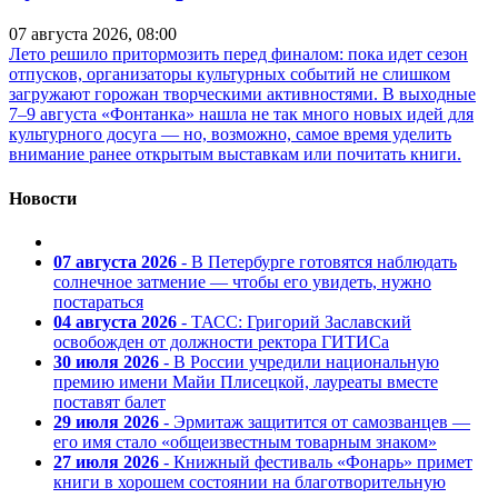
07 августа 2026, 08:00
Лето решило притормозить перед финалом: пока идет сезон
отпусков, организаторы культурных событий не слишком
загружают горожан творческими активностями. В выходные
7–9 августа «Фонтанка» нашла не так много новых идей для
культурного досуга — но, возможно, самое время уделить
внимание ранее открытым выставкам или почитать книги.
Новости
07 августа 2026
- В Петербурге готовятся наблюдать
солнечное затмение — чтобы его увидеть, нужно
постараться
04 августа 2026
- ТАСС: Григорий Заславский
освобожден от должности ректора ГИТИСа
30 июля 2026
- В России учредили национальную
премию имени Майи Плисецкой, лауреаты вместе
поставят балет
29 июля 2026
- Эрмитаж защитится от самозванцев —
его имя стало «общеизвестным товарным знаком»
27 июля 2026
- Книжный фестиваль «Фонарь» примет
книги в хорошем состоянии на благотворительную