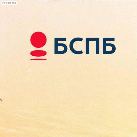
РЕКЛАМА
Афиша Plus
#телегид
Фонтанка.ру
Сегодня:
2026.08.08
00:39
Афиша Plus
кино
спектакли
выставки
концерты
лекции
книги
афиша плюс
новости
+