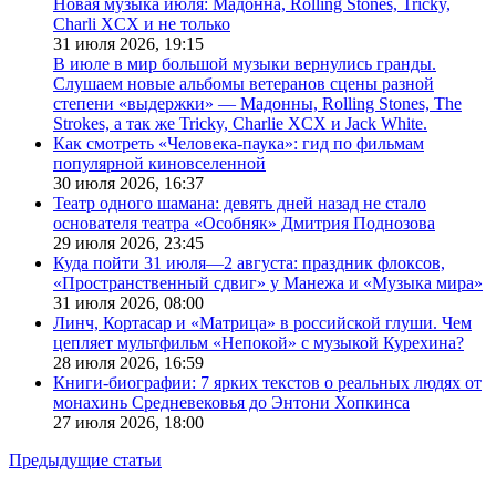
Новая музыка июля: Мадонна, Rolling Stones, Tricky,
Charli XCX и не только
31 июля 2026,
19:15
В июле в мир большой музыки вернулись гранды.
Слушаем новые альбомы ветеранов сцены разной
степени «выдержки» — Мадонны, Rolling Stones, The
Strokes, а так же Tricky, Charlie XCX и Jack White.
Как смотреть «Человека-паука»: гид по фильмам
популярной киновселенной
30 июля 2026,
16:37
Театр одного шамана: девять дней назад не стало
основателя театра «Особняк» Дмитрия Поднозова
29 июля 2026,
23:45
Куда пойти 31 июля—2 августа: праздник флоксов,
«Пространственный сдвиг» у Манежа и «Музыка мира»
31 июля 2026,
08:00
Линч, Кортасар и «Матрица» в российской глуши. Чем
цепляет мультфильм «Непокой» с музыкой Курехина?
28 июля 2026,
16:59
Книги-биографии: 7 ярких текстов о реальных людях от
монахинь Средневековья до Энтони Хопкинса
27 июля 2026,
18:00
Предыдущие статьи