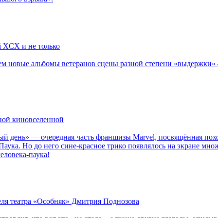
li XCX и не только
новые альбомы ветеранов сцены разной степени «выдержки» — Мад
рной киновселенной
ый день» — очередная часть франшизы Marvel, посвящённая пох
Паука. Но до него сине-красное трико появлялось на экране мно
еловека-паука!
теля театра «Особняк» Дмитрия Поднозова