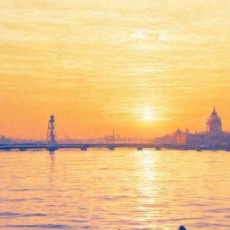
таническом саду сегодня
о сада, кактус "Царица ночи" – старейщее из растений коллекц
ом.