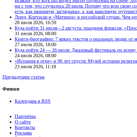
Всякий, кто хоть раз видел Митю Поднозова на сцене, по
ни с тем, что случилось 20 июля. Потому что всю свою 
есть, как минимум, заглядывал, а, как максимум, путешест
Линч, Кортасар и «Матрица» в российской глуши. Чем ц
28 июля 2026,
16:59
Куда пойти 31 июля—2 августа: праздник флоксов, «Про
31 июля 2026,
08:00
Книги-биографии: 7 ярких текстов о реальных людях от
27 июля 2026,
18:00
Куда пойти 24 — 26 июля: Джазовый фестиваль по всему
24 июля 2026,
08:00
«Испания в огне» и 90 лет спустя: Музей истории религ
23 июля 2026,
11:18
Предыдущие статьи
Фишки
Календарь в RSS
Партнёры
О сайте
Контакты
Реклама