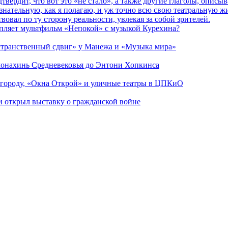
дтвердит, что вот это «не стало», а также другие глаголы, опи
сознательную, как я полагаю, и уж точно всю свою театральную 
вовал по ту сторону реальности, увлекая за собой зрителей.
епляет мультфильм «Непокой» с музыкой Курехина?
странственный сдвиг» у Манежа и «Музыка мира»
 монахинь Средневековья до Энтони Хопкинса
 городу, «Окна Открой» и уличные театры в ЦПКиО
ии открыл выставку о гражданской войне