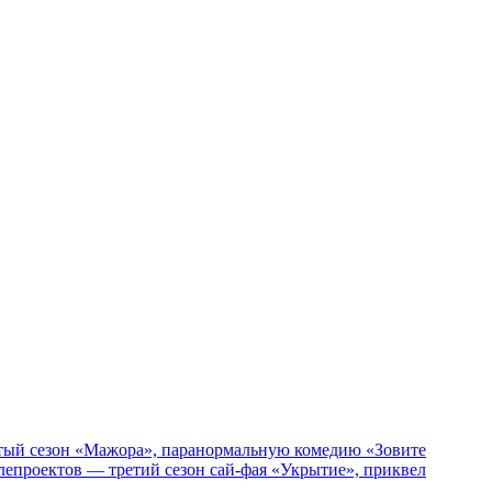
пятый сезон «Мажора», паранормальную комедию «Зовите
епроектов — третий сезон сай-фая «Укрытие», приквел