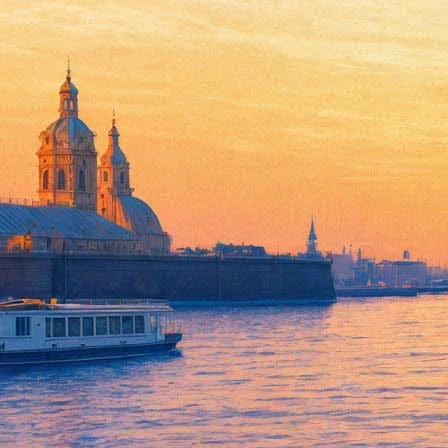
"Царица ночи" расцветет в Бо
05 июня 2015,
14:55
Версия для печати
Как сообщает группа "ВКонтакте" петербургского Ботаническог
сразу восемь бутонов: шесть на одном экземпляре и два на друг