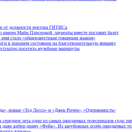
ен от должности ректора ГИТИСа
 имени Майи Плисецкой, лауреаты вместе поставят балет
о имя стало «общеизвестным товарным знаком»
ги в хорошем состоянии на благотворительную ярмарку
бесплатно посетить музейные маршруты
зда», новые «Тед Лессо» и «Джек Ричер», «Одержимость»
в середине лета одни из самых ожидаемых телесериалов года: 
 даже кибер-драму «Фейк». Из зарубежных особо ожидаемых тел
льшого взрыва».