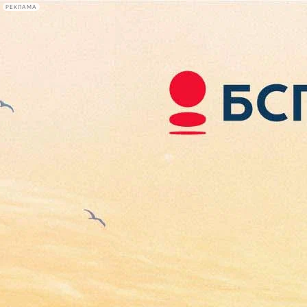
РЕКЛАМА
Афиша Plus
#телегид
Фонтанка.ру
Сегодня:
2026.08.07
05:43
Афиша Plus
кино
спектакли
выставки
концерты
лекции
книги
афиша плюс
новости
+