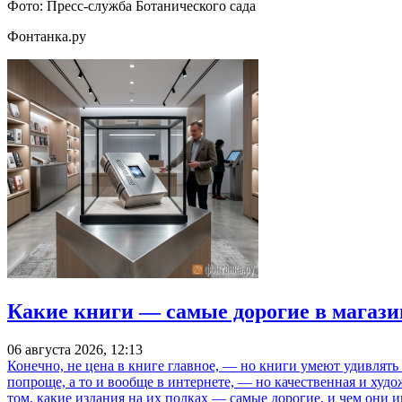
Фото: Пресс-служба Ботанического сада
Фонтанка.ру
Какие книги — самые дорогие в магази
06 августа 2026, 12:13
Конечно, не цена в книге главное, — но книги умеют удивлять
попроще, а то и вообще в интернете, — но качественная и ху
том, какие издания на их полках — самые дорогие, и чем они и