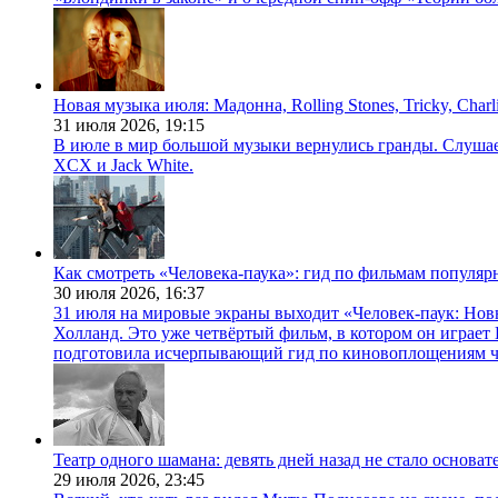
Новая музыка июля: Мадонна, Rolling Stones, Tricky, Char
31 июля 2026,
19:15
В июле в мир большой музыки вернулись гранды. Слушаем 
XCX и Jack White.
Как смотреть «Человека-паука»: гид по фильмам популя
30 июля 2026,
16:37
31 июля на мировые экраны выходит «Человек-паук: Нов
Холланд. Это уже четвёртый фильм, в котором он играет 
подготовила исчерпывающий гид по киновоплощениям ч
Театр одного шамана: девять дней назад не стало основа
29 июля 2026,
23:45