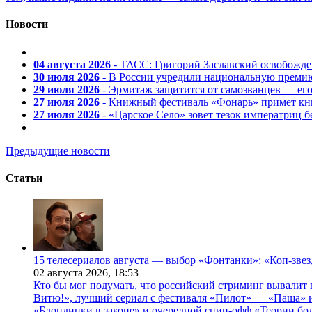
Новости
04 августа 2026
- ТАСС: Григорий Заславский освобожд
30 июля 2026
- В России учредили национальную премию
29 июля 2026
- Эрмитаж защитится от самозванцев — ег
27 июля 2026
- Книжный фестиваль «Фонарь» примет кни
27 июля 2026
- «Царское Село» зовет тезок императриц 
Предыдущие новости
Статьи
15 телесериалов августа — выбор «Фонтанки»: «Коп-зве
02 августа 2026,
18:53
Кто бы мог подумать, что российский стриминг вывалит 
Витю!», лучший сериал с фестиваля «Пилот» — «Паша» и
«Блондинки в законе» и очередной спин-офф «Теории бо