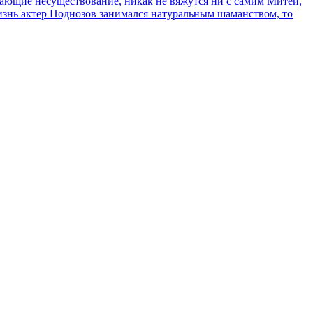
сывающие несуществование, никак не вяжутся ни с самим Митей,
жизнь актер Поднозов занимался натуральным шаманством, то