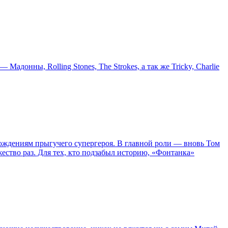
онны, Rolling Stones, The Strokes, а так же Tricky, Charlie
ождениям прыгучего супергероя. В главной роли — вновь Том
жество раз. Для тех, кто подзабыл историю, «Фонтанка»