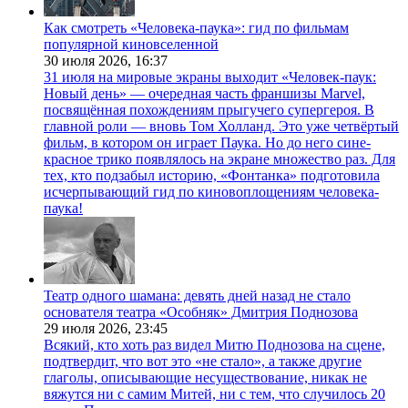
Как смотреть «Человека-паука»: гид по фильмам
популярной киновселенной
30 июля 2026,
16:37
31 июля на мировые экраны выходит «Человек-паук:
Новый день» — очередная часть франшизы Marvel,
посвящённая похождениям прыгучего супергероя. В
главной роли — вновь Том Холланд. Это уже четвёртый
фильм, в котором он играет Паука. Но до него сине-
красное трико появлялось на экране множество раз. Для
тех, кто подзабыл историю, «Фонтанка» подготовила
исчерпывающий гид по киновоплощениям человека-
паука!
Театр одного шамана: девять дней назад не стало
основателя театра «Особняк» Дмитрия Поднозова
29 июля 2026,
23:45
Всякий, кто хоть раз видел Митю Поднозова на сцене,
подтвердит, что вот это «не стало», а также другие
глаголы, описывающие несуществование, никак не
вяжутся ни с самим Митей, ни с тем, что случилось 20